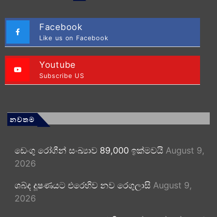
Facebook
Like us on Facebook
Youtube
Subscribe US
නවතම
ඩෙංගු රෝගීන් සංඛ්‍යාව 89,000 ඉක්මවයි
August 9,
2026
ශබ්ද දූෂණයට එරෙහිව නව රෙගුලාසි
August 9,
2026