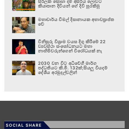
සිරිලක සොබා දම් අසිරිය ලොවට
කියාපාන දිවියන් ගේ දිවි සුරකිමු
මහාචාර්ය විමල් දිසානායක අභාවප්‍රාප්ත
වේ
විනිසුරු විශ්‍රාම වයස දිගු කිරීමේ 22
ව්‍යවස්ථා සංශෝධනයට මහා
නාහිමිවරුන්ගෙන් විරෝධයක් නෑ
2030 වන විට අධිවේගී මාර්ග
පද්ධතියට කි.මී. 132ක්;සියලු වියදම්
දේශීය අරමුදල්වලින්
SOCIAL SHARE