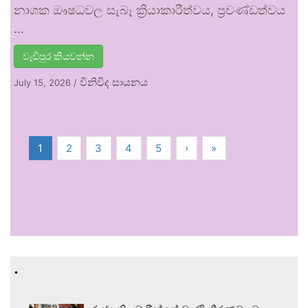
නාශක ඖෂධවල සැබෑ ක්‍රියාකාරීත්වය, ප්‍රචණ්ඩත්වය
…
වැඩිපුර කියවන්න
විනිවිද සායනය
July 15, 2026
/
1
2
3
4
5
›
»
.