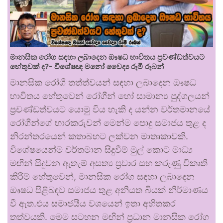
මානසික රෝග සඳහා ලබාදෙන ඖෂධ භාවිතය ප්‍රචණ්ඩත්වයට
හේතුවක් ද?- විශේෂඥ මනෝ වෛද්‍ය රූමි රූබන්
මානසික රෝගී තත්ත්වයන් සඳහා ලබාදෙන ඖෂධ
භාවිතය හේතුවෙන් රෝගීන් හෝ සාමාන්‍ය පුද්ගලයන්
ප්‍රචණ්ඩත්වයට යොමු විය හැකි ද යන්න වර්තමානයේ
රෝගීන්ගේ භාරකරුවන් මෙන්ම පොදු සමාජය තුළ ද
නිරන්තරයෙන් කතාබහට ලක්වන මාතෘකාවකි.
විශේෂයෙන්ම වර්තමාන සිදුවීම් මුල් කොට මාධ්‍ය
මඟින් සිදුවන ඇතැම් අසත්‍ය ප්‍රචාර සහ කරුණු විකෘති
කිරීම් හේතුවෙන්, මානසික රෝග සඳහා ලබාදෙන
ඖෂධ පිළිබඳව සමාජය තුළ අනියත බියක් නිර්මාණය
වී ඇත.එය සමාජයීය වශයෙන් ඉතා අහිතකර
තත්වයකි. මෙම සටහන මඟින් ප්‍රධාන මානසික රෝග