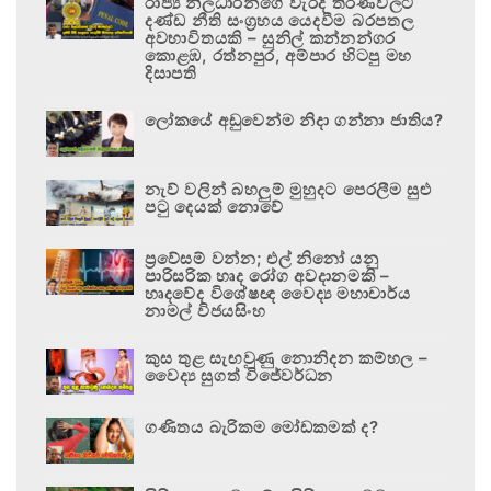
රාජ්‍ය නිලධාරීන්ගේ වැරදි තීරණවලට
දණ්ඩ නීති සංග්‍රහය යෙදවීම බරපතල
අවභාවිතයකි – සුනිල් කන්නන්ගර
කොළඹ, රත්නපුර, අම්පාර හිටපු මහ
දිසාපති
ලෝකයේ අඩුවෙන්ම නිදා ගන්නා ජාතිය?
නැව් වලින් බහලුම් මුහුදට පෙරලීම සුළු
පටු දෙයක් නොවේ
ප්‍රවේසම් වන්න; එල් නිනෝ යනු
පාරිසරික හෘද රෝග අවදානමකි –
හෘදවේද විශේෂඥ වෛද්‍ය මහාචාර්ය
නාමල් විජයසිංහ
කුස තුළ සැඟවුණු නොනිදන කම්හල –
වෛද්‍ය සුගත් විජේවර්ධන
ගණිතය බැරිකම මෝඩකමක් ද?