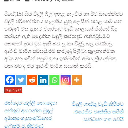
ඊයේ(15) සිට විදුලි බිල ඉහළ නැංවීම හා ඊට සාපේක්ෂව
විදුලි පරිභෝජනය සැලකිය යුතු ලෙසින් පහළ යාම යන
කරුණු මත දැනට වසරකට වැඩි කාලයක් තිස්සේ සිදු
කරමින් ඇති දෛනික විදුලි කප්පාදුව අත්හිටුවීමට
බොහෝ දුරට ඉඩ ඇති බව ලංකා විදුලි බල මණ්ඩල
ආරංචි මාර්ග පවසයි.එම කරුණු පිළිබඳ තුලනාත්මක
අධ්‍යයනයකින් පසුව ඉතා ඉක්මනින් මෙය ක්‍රියාත්මක
වන බව ද එම ආරංචි මාර්ග සඳහන් කරයි.
කාලීන පුවත්
ජන්දෙට සල්ලි නොදෙන
විදුලි ගාස්තු වැඩි කිරීමට
හේතුව අහගන්න මුදල්
එරෙහිව වෘත්තීය සමිති
අමාත්‍යංශ,භාණ්ඩාගාර
සන්ධාන ගත වෙයි
ලේකම් මැතිවරණ