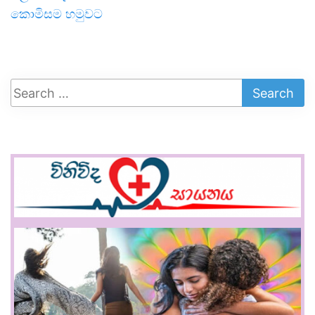
කොමිසම හමුවට