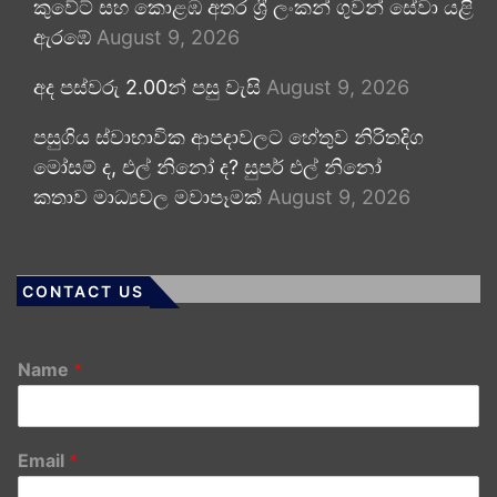
කුවේට් සහ කොළඹ අතර ශ්‍රී ලංකන් ගුවන් සේවා යළි
ඇරඹේ
August 9, 2026
අද පස්වරු 2.00න් පසු වැසි
August 9, 2026
පසුගිය ස්වාභාවික ආපදාවලට හේතුව නිරිතදිග
මෝසම් ද, එල් නිනෝ ද? සුපර් එල් නිනෝ
කතාව මාධ්‍යවල මවාපෑමක්
August 9, 2026
CONTACT US
Name
*
Email
*