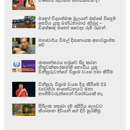
ගණිතය බැරිකම මෝඩකමක් ද?
මනෝ විද්‍යාත්මක මූලයන් ඔස්සේ විසඳුම්
සෙවිය යුතු බන්ධනාගාර අර්බුද –
විශේෂඥ මනෝ වෛද්‍ය රූමි රූබන්
මහාචාර්ය විමල් දිසානායක අභාවප්‍රාප්ත
වේ
ජාත්‍යන්තරය හමුවේ සිදු කරන
හිතුවක්කාරකමක් නොවිය යුතු
විනිසුරුවන්ගේ විශ්‍රාම වයස පමා කිරීම
විනිසුරු විශ්‍රාම වයස දිගු කිරීමේ 22
ව්‍යවස්ථා සංශෝධනයට මහා
නාහිමිවරුන්ගෙන් විරෝධයක් නෑ
සිරිලක සොබා දම් අසිරිය ලොවට
කියාපාන දිවියන් ගේ දිවි සුරකිමු