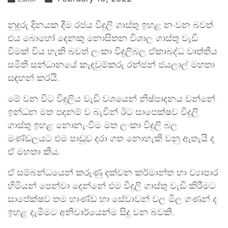
නුදුරු දිනයක දීම රජය විදුලි ගාස්තු ඉහළ නංවන බවත්
එය බොහෝ දෙනකු නොසිතන විශාල ගාස්තු වැඩි
වීමක් විය හැකි බවත් ලංකා විදුලිබල ඒකාබද්ධ වෘත්තීය
සමිති සන්ධානයේ කැඳවුම්කරු රන්ජන් ජයලාල් මහතා
සඳහන් කරයි.
මේ වන විට විදුලිය වැඩි වශයෙන් නිෂ්පාදනය වන්නේ
ඉන්ධන මත පදනම් ව බැවින් ඊට සාපෙක්ෂව විදුලි
ගාස්තු ඉහළ නොනැංවීම මත ලංකා විදුලි බල
මණ්ඩලයට එම පාඩුව දරා ගත නොහැකි වනු ඇතැයි ද
ඒ මහතා කීය.
ඒ සම්බන්ධයෙන් කරුණු දක්වන කර්මාන්ත හා ව්‍යාපාර
හිමියන් පෙන්වා දෙන්නේ එම විදුලි ගාස්තු වැඩි කිරීමට
සාපේක්ෂව තම භාණ්ඩ හා සේවාවන් වල මිල ගණන් ද
ඉහළ දැමීමට අනිවාර්යෙන්ම සිදු වන බවකි.