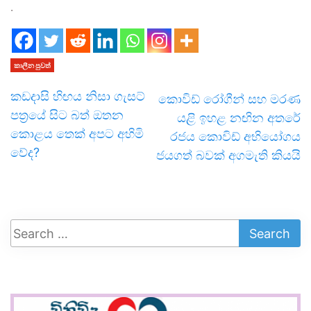
.
කාලීන පුවත්
කඩදාසි හිඟය නිසා ගැසට්
කොවිඩ් රෝගීන් සහ මරණ
පත්‍රයේ සිට බත් ඔතන
යළි ඉහළ නඟින අතරේ
කොළය තෙක් අපට අහිමි
රජය කොවිඩ් අභියෝගය
වේද?
ජයගත් බවක් අගමැති කියයි