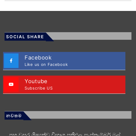
SOCIAL SHARE
Facebook
Like us on Facebook
Youtube
Subscribe US
නවතම
පහ වසර ශිෂ්‍යත්ව විභාග ප්‍රතිඵල සැප්තැම්බර් මුල්