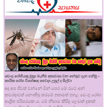
ඩෙංගු රෝගියකු ⁣මුත්‍රා මැනීම අත්‍යවශ්‍ය වන හේතුව දැන ගනිමු –
කායික රෝග විශේෂඥ වෛද්‍ය උපුල් ද සිල්වා
අද අප ජීවත් වන්නේ මින් පෙර මේ රටේ අන්
කවරදාවත් නොතිබූ තරමේ ඉතාමත් ඉහළ ඩෙංගු රෝග
ආශ්‍රිත පරිසරයක ය. මේ නිසාම කිසිදු ලෙඩක් දුකක්