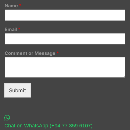
Name
*
Email
*
Comment or Message
*
Submit
Chat on WhatsApp (+94 77 359 6107)