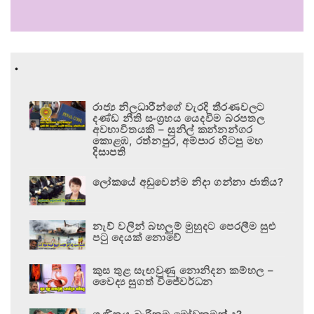
.
රාජ්‍ය නිලධාරීන්ගේ වැරදි තීරණවලට
දණ්ඩ නීති සංග්‍රහය යෙදවීම බරපතල
අවභාවිතයකි – සුනිල් කන්නන්ගර
කොළඹ, රත්නපුර, අම්පාර හිටපු මහ
දිසාපති
ලෝකයේ අඩුවෙන්ම නිදා ගන්නා ජාතිය?
නැව් වලින් බහලුම් මුහුදට පෙරලීම සුළු
පටු දෙයක් නොවේ
කුස තුළ සැඟවුණු නොනිදන කම්හල –
වෛද්‍ය සුගත් විජේවර්ධන