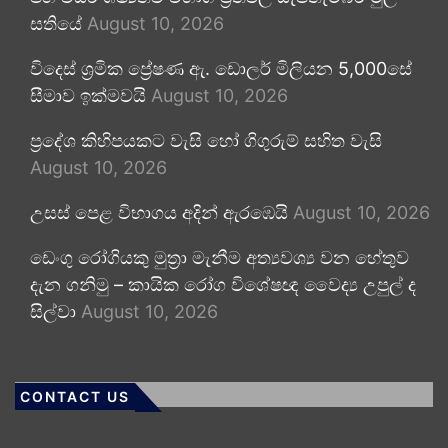
සතියේ
August 10, 2026
විදෙස් ශ්‍රමික ප්‍රේෂණ ඇ. ඩොලර් මිලියන 5,000සේ
සීමාව ඉක්මවයි
August 10, 2026
ප්‍රදේශ කිහිපයකට වැසි හෝ ගිගුරුම් සහිත වැසි
August 10, 2026
උසස් පෙළ විභාගය අදින් ඇරඹෙයි
August 10, 2026
ඩෙංගු රෝගියකු ⁣මුත්‍රා මැනීම අත්‍යවශ්‍ය වන හේතුව
දැන ගනිමු – කායික රෝග විශේෂඥ වෛද්‍ය උපුල් ද
සිල්වා
August 10, 2026
CONTACT US