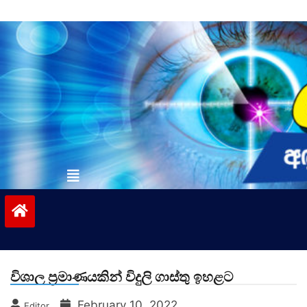
Skip
to
content
vinivida.lk
විශාල ප්‍රමාණයකින් විදුලි ගාස්තු ඉහළට
February 10, 2022
Editor