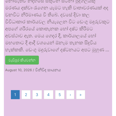
නොමැතිව නිදහසේ සතුටින් සිටිනා පුද්ගලයකු
මරණය දක්වා රැගෙන යෑමට හැකි වාතාවරණයක් අද
වනවිට නිර්මාණය වී තිබේ. දවසේ දිවා කල
විවිධාකාර කාර්යවල නියැලෙන විට ඩෙංගු මදුරුවකුට
අපගේ ශරීරයේ කොතැනක හෝ දෂ්ට කිරීමට
අවස්ථාව ඇත. මෙය ගෙදර දී, කාර්යාලයේ හෝ
මඟතොට දී ආදී වශයෙන් ඕනෑම තැනක සිදුවිය
හැක්කකි. ඩෙංගු මදුරුවාගේ දෂ්ටනයට අපට මුහුණ …
වැඩිපුර කියවන්න
විනිවිද සායනය
August 10, 2026
/
1
2
3
4
5
›
»