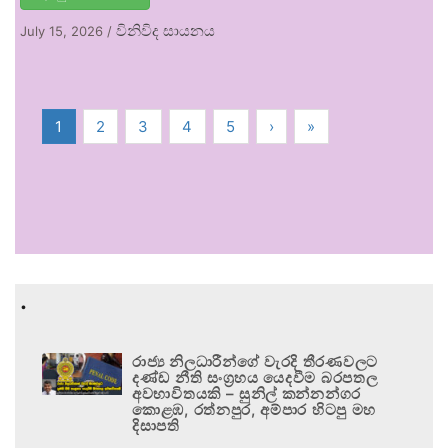
විනිවිද සායනය
July 15, 2026
/
1
2
3
4
5
›
»
.
රාජ්‍ය නිලධාරීන්ගේ වැරදි තීරණවලට
දණ්ඩ නීති සංග්‍රහය යෙදවීම බරපතල
අවභාවිතයකි – සුනිල් කන්නන්ගර
කොළඹ, රත්නපුර, අම්පාර හිටපු මහ
දිසාපති