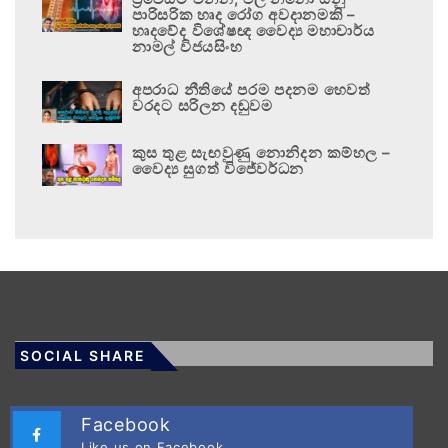
පාරිසරික හෘද රෝග අවදානමකි –
හෘදවේද විශේෂඥ වෛද්‍ය මහාචාර්ය
නාමල් විජයසිංහ
අපරාධ නීතියේ පරම පදනම හෙවත්
වරදට සරිලන දඬුවම
කුස තුළ සැඟවුණු නොනිදන කම්හල –
වෛද්‍ය සුගත් විජේවර්ධන
SOCIAL SHARE
Facebook
Like us on Facebook