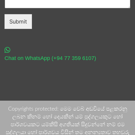
Submit
Chat on WhatsApp (+94 77 359 6107)
Copyrights protected: මෙම වෙබ් අඩවියේ පළකරනු
ලබන කිනම් හෝ දෙයකින් යම් පුද්ගලයකුට හෝ
පාර්ශවයකට යම්කිසි අගතියක් සිදුවන්නේ නම් එම
පුද්ගලයා හෝ පාර්ශවය විසින් තම අනන්‍යතාව තහවුරු