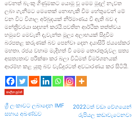
වෙනත් බැංකු ගිණුමකට යොමු වූ මෙම මුදල් නැවත
ලබා ගැනීමට මෙතෙක් නොහැකි වීම හේතුවෙන් මේ
වන විට විශාල අර්බුදයක් නිර්මාණය වී ඇති බව ද
මන්ත්‍රීවරයා සඳහන් කරයි.පවතින ආර්ථික තත්ත්වය
හමුවේ මෙවැනි දැවැන්ත මූල්‍ය අලාභයක් සිදුවීම
බරපතළ කරුණක් බව පෙන්වා දෙන දයාසිරි ජයසේකර
මහතා, රජය වහාම මැදිහත් වී මෙම තොරතුරුවල සත්‍ය
අසත්‍යතාව පරීක්ෂා කර බලා විධිමත් විමර්ශනයක්
ආරම්භ කළ යුතු බව වැඩිදුරටත් අවධාරණය කර සිටියි.
කාලීන පුවත්
ශ්‍රී ලංකාවට ලබාදෙන IMF
2022ටත් වඩා වේගයෙන්
සහාය අඛණ්ඩව
රුපියල කඩාවැටෙනවා