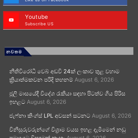
Youtube
Subscribe US
නවතම
නීතිවිරෝධී වෙබ් අඩවි 24ක් ලංකාව තුළ වහාම
ක්‍රියාත්මකවන පරිදි තහනම්
August 6, 2026
ජූලි මාසයේදී විදේශ රැකියා සඳහා පිටත්ව ගිය පිරිස
ඉහළට
August 6, 2026
ජැෆ්නා කිංග්ස් LPL අවසන් සටනට
August 6, 2026
විනිසුරුවරුන්ගේ විශ්‍රාම වයස ඉහළ දැමීමෙන් නඩු
ප්‍රමාදයට විසඳුමක් නැහැ
August 6, 2026