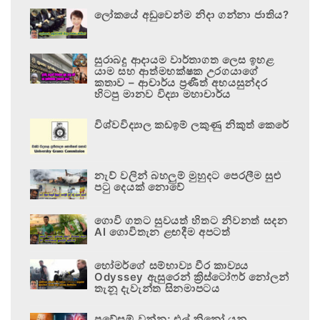
ලෝකයේ අඩුවෙන්ම නිදා ගන්නා ජාතිය?
සුරාබදු ආදායම වාර්තාගත ලෙස ඉහළ
යාම සහ ආත්මභක්ෂක උරගයාගේ
කතාව – ආචාර්ය ප්‍රණීත් අභයසුන්දර
හිටපු මානව විද්‍යා මහාචාර්ය
විශ්වවිද්‍යාල කඩඉම් ලකුණු නිකුත් කෙරේ
නැව් වලින් බහලුම් මුහුදට පෙරලීම සුළු
පටු දෙයක් නොවේ
ගොවි ගතට සුවයත් හිතට නිවනත් සදන
AI ගොවිතැන ළඟදීම අපටත්
හෝමර්ගේ සම්භාව්‍ය වීර කාව්‍යය
Odyssey ඇසුරෙන් ක්‍රිස්ටෝෆර් නෝලන්
තැනූ දැවැන්ත සිනමාපටය
ප්‍රවේසම් වන්න; එල් නිනෝ යනු