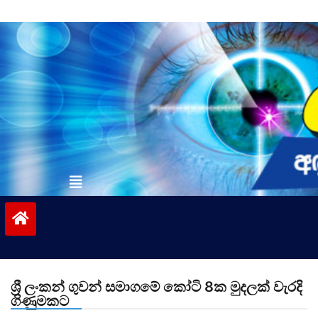
Skip
to
content
vinivida.lk
ශ්‍රී ලංකන් ගුවන් සමාගමේ කෝටි 8ක මුදලක් වැරදි
ගිණුමකට