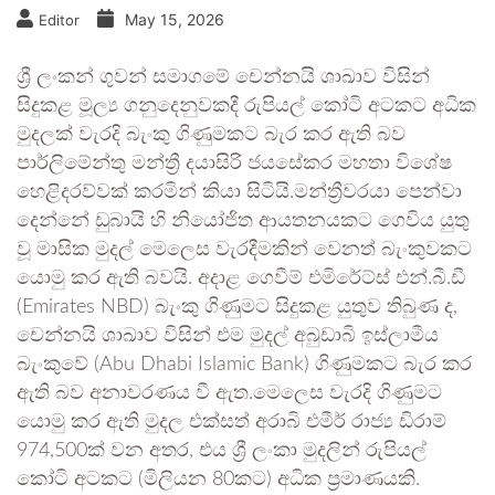
May 15, 2026
Editor
ශ්‍රී ලංකන් ගුවන් සමාගමේ චෙන්නයි ශාඛාව විසින්
සිදුකළ මූල්‍ය ගනුදෙනුවකදී රුපියල් කෝටි අටකට අධික
මුදලක් වැරදි බැංකු ගිණුමකට බැර කර ඇති බව
පාර්ලිමේන්තු මන්ත්‍රී දයාසිරි ජයසේකර මහතා විශේෂ
හෙළිදරව්වක් කරමින් කියා සිටියි.මන්ත්‍රීවරයා පෙන්වා
දෙන්නේ ඩුබායි හි නියෝජිත ආයතනයකට ගෙවිය යුතු
වූ මාසික මුදල් මෙලෙස වැරදීමකින් වෙනත් බැංකුවකට
යොමු කර ඇති බවයි. අදාළ ගෙවීම් එමිරේට්ස් එන්.බී.ඩී
(Emirates NBD) බැංකු ගිණුමට සිදුකළ යුතුව තිබුණ ද,
චෙන්නයි ශාඛාව විසින් එම මුදල් අබුඩාබි ඉස්ලාමීය
බැංකුවේ (Abu Dhabi Islamic Bank) ගිණුමකට බැර කර
ඇති බව අනාවරණය වී ඇත.මෙලෙස වැරදි ගිණුමට
යොමු කර ඇති මුදල එක්සත් අරාබි එමීර් රාජ්‍ය ඩිරාම්
974,500ක් වන අතර, එය ශ්‍රී ලංකා මුදලින් රුපියල්
කෝටි අටකට (මිලියන 80කට) අධික ප්‍රමාණයකි.