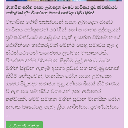
මානසික රෝග සඳහා ලබාදෙන ඖෂධ භාවිතය ප්‍රචණ්ඩත්වයට
හේතුවක් ද?- විශේෂඥ මනෝ වෛද්‍ය රූමි රූබන්
මානසික රෝගී තත්ත්වයන් සඳහා ලබාදෙන ඖෂධ
භාවිතය හේතුවෙන් රෝගීන් හෝ සාමාන්‍ය පුද්ගලයන්
ප්‍රචණ්ඩත්වයට යොමු විය හැකි ද යන්න වර්තමානයේ
රෝගීන්ගේ භාරකරුවන් මෙන්ම පොදු සමාජය තුළ ද
නිරන්තරයෙන් කතාබහට ලක්වන මාතෘකාවකි.
විශේෂයෙන්ම වර්තමාන සිදුවීම් මුල් කොට මාධ්‍ය
මඟින් සිදුවන ඇතැම් අසත්‍ය ප්‍රචාර සහ කරුණු විකෘති
කිරීම් හේතුවෙන්, මානසික රෝග සඳහා ලබාදෙන
ඖෂධ පිළිබඳව සමාජය තුළ අනියත බියක් නිර්මාණය
වී ඇත.එය සමාජයීය වශයෙන් ඉතා අහිතකර
තත්වයකි. මෙම සටහන මඟින් ප්‍රධාන මානසික රෝග
නාශක ඖෂධවල සැබෑ ක්‍රියාකාරීත්වය, ප්‍රචණ්ඩත්වය
…
වැඩිපුර කියවන්න