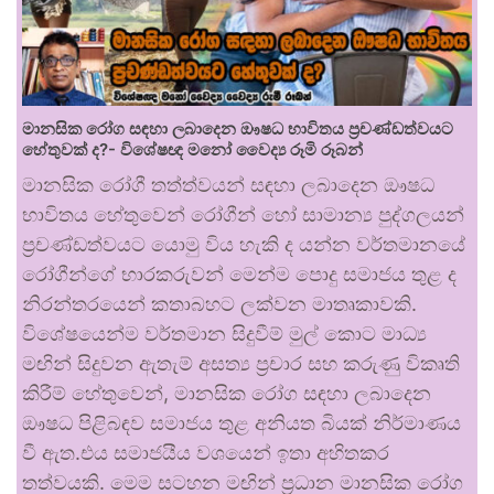
මානසික රෝග සඳහා ලබාදෙන ඖෂධ භාවිතය ප්‍රචණ්ඩත්වයට
හේතුවක් ද?- විශේෂඥ මනෝ වෛද්‍ය රූමි රූබන්
මානසික රෝගී තත්ත්වයන් සඳහා ලබාදෙන ඖෂධ
භාවිතය හේතුවෙන් රෝගීන් හෝ සාමාන්‍ය පුද්ගලයන්
ප්‍රචණ්ඩත්වයට යොමු විය හැකි ද යන්න වර්තමානයේ
රෝගීන්ගේ භාරකරුවන් මෙන්ම පොදු සමාජය තුළ ද
නිරන්තරයෙන් කතාබහට ලක්වන මාතෘකාවකි.
විශේෂයෙන්ම වර්තමාන සිදුවීම් මුල් කොට මාධ්‍ය
මඟින් සිදුවන ඇතැම් අසත්‍ය ප්‍රචාර සහ කරුණු විකෘති
කිරීම් හේතුවෙන්, මානසික රෝග සඳහා ලබාදෙන
ඖෂධ පිළිබඳව සමාජය තුළ අනියත බියක් නිර්මාණය
වී ඇත.එය සමාජයීය වශයෙන් ඉතා අහිතකර
තත්වයකි. මෙම සටහන මඟින් ප්‍රධාන මානසික රෝග