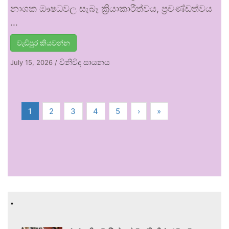
නාශක ඖෂධවල සැබෑ ක්‍රියාකාරීත්වය, ප්‍රචණ්ඩත්වය
…
වැඩිපුර කියවන්න
විනිවිද සායනය
July 15, 2026
/
1
2
3
4
5
›
»
.