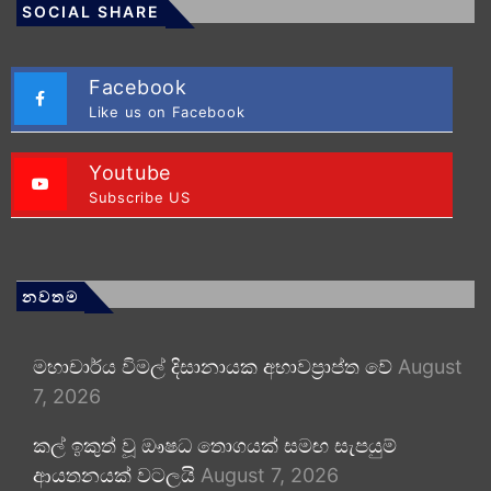
SOCIAL SHARE
Facebook
Like us on Facebook
Youtube
Subscribe US
නවතම
මහාචාර්ය විමල් දිසානායක අභාවප්‍රාප්ත වේ
August
7, 2026
කල් ඉකුත් වූ ඖෂධ තොගයක් සමඟ සැපයුම්
ආයතනයක් වටලයි
August 7, 2026