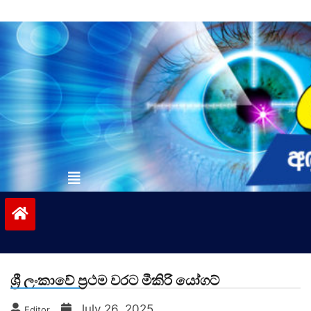
Skip
to
content
vinivida.lk
ශ්‍රී ලංකාවේ ප්‍රථම වරට මීකිරි යෝගට්
July 26, 2025
Editor