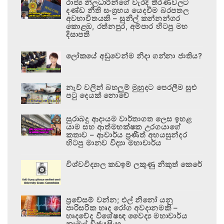
රාජ්‍ය නිලධාරීන්ගේ වැරදි තීරණවලට
දණ්ඩ නීති සංග්‍රහය යෙදවීම බරපතල
අවභාවිතයකි – සුනිල් කන්නන්ගර
කොළඹ, රත්නපුර, අම්පාර හිටපු මහ
දිසාපති
ලෝකයේ අඩුවෙන්ම නිදා ගන්නා ජාතිය?
නැව් වලින් බහලුම් මුහුදට පෙරලීම සුළු
පටු දෙයක් නොවේ
සුරාබදු ආදායම වාර්තාගත ලෙස ඉහළ
යාම සහ ආත්මභක්ෂක උරගයාගේ
කතාව – ආචාර්ය ප්‍රණීත් අභයසුන්දර
හිටපු මානව විද්‍යා මහාචාර්ය
විශ්වවිද්‍යාල කඩඉම් ලකුණු නිකුත් කෙරේ
ප්‍රවේසම් වන්න; එල් නිනෝ යනු
පාරිසරික හෘද රෝග අවදානමකි –
හෘදවේද විශේෂඥ වෛද්‍ය මහාචාර්ය
නාමල් විජයසිංහ