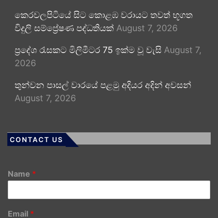
කෙරවලපිටියේ සිට කොළඹ වරායට තවත් භූගත
විදුලි සම්ප්‍රේෂණ පද්ධතියක්
August 7, 2026
ප්‍රදේශ රැසකට මිලිමීටර 75 ඉක්ම වූ වැසි
August 7,
2026
තුන්වන පාසල් වාරයේ පළමු අදියර අදින් අවසන්
August 7, 2026
CONTACT US
Name
*
Email
*