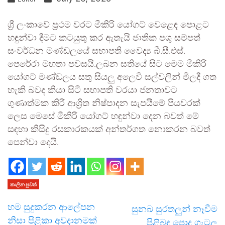
ශ්‍රී ලංකාවේ ප්‍රථම වරට මීකිරි යෝගට් වෙළෙඳ පොළට
හඳුන්වා දීමට කටයුතු කර ඇතැයි ජාතික පශු සම්පත්
සංවර්ධන මණ්ඩලයේ සභාපති වෛද්‍ය බී.සී.එස්.
පෙරේරා මහතා පවසයි.ලබන සතියේ සිට මෙම මීකිරි
යෝගට් මණ්ඩලය සතු සියලු අලෙවි සල්වලින් මිලදී ගත
හැකි බවද කියා සිටි සභාපති වරයා ජනතාවට
ගුණාත්මක කිරි ආශ්‍රිත නිෂ්පාදන සැපයීමේ පියවරක්
ලෙස මෙසේ මීකිරි යෝගට් හඳුන්වා දෙන බවත් මේ
සඳහා කිසිදු රසකාරකයක් අන්තර්ගත නොකරන බවත්
පෙන්වා දෙයි.
කාලීන පුවත්
හම සුදුකරන ආලේපන
සුනඛ සුරතලුන් නෑවීම
නිසා පිළිකා අවදානමක්
පිළිබඳ පොදු ගැටලු