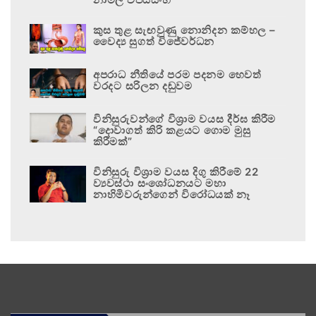
කුස තුළ සැඟවුණු නොනිදන කම්හල –
වෛද්‍ය සුගත් විජේවර්ධන
අපරාධ නීතියේ පරම පදනම හෙවත්
වරදට සරිලන දඬුවම
විනිසුරුවන්ගේ විශ්‍රාම වයස දීර්ඝ කිරීම
“දොවාගත් කිරි කළයට ගොම මුසු
කිරීමක්”
විනිසුරු විශ්‍රාම වයස දිගු කිරීමේ 22
ව්‍යවස්ථා සංශෝධනයට මහා
නාහිමිවරුන්ගෙන් විරෝධයක් නෑ