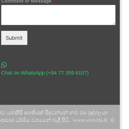
Comment or Message
*
Submit
Chat on WhatsApp (+94 77 359 6107)
 යම්කිසි අගතියක් සිදුවන්නේ නම් එම පුද්ගලයා
ාර ධර්මීය වශයෙන් බැඳී සිටී. 'www.vinivida.lk' ©