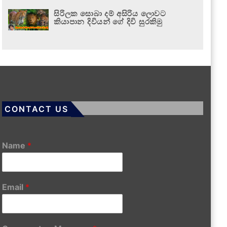
සිරිලක සොබා දම් අසිරිය ලොවට
කියාපාන දිවියන් ගේ දිවි සුරකිමු
CONTACT US
Name
*
Email
*