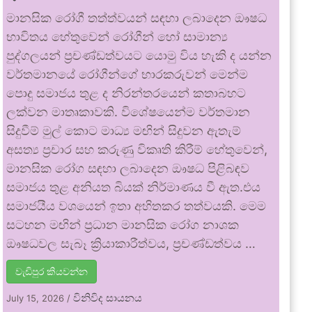
මානසික රෝගී තත්ත්වයන් සඳහා ලබාදෙන ඖෂධ
භාවිතය හේතුවෙන් රෝගීන් හෝ සාමාන්‍ය
පුද්ගලයන් ප්‍රචණ්ඩත්වයට යොමු විය හැකි ද යන්න
වර්තමානයේ රෝගීන්ගේ භාරකරුවන් මෙන්ම
පොදු සමාජය තුළ ද නිරන්තරයෙන් කතාබහට
ලක්වන මාතෘකාවකි. විශේෂයෙන්ම වර්තමාන
සිදුවීම් මුල් කොට මාධ්‍ය මඟින් සිදුවන ඇතැම්
අසත්‍ය ප්‍රචාර සහ කරුණු විකෘති කිරීම් හේතුවෙන්,
මානසික රෝග සඳහා ලබාදෙන ඖෂධ පිළිබඳව
සමාජය තුළ අනියත බියක් නිර්මාණය වී ඇත.එය
සමාජයීය වශයෙන් ඉතා අහිතකර තත්වයකි. මෙම
සටහන මඟින් ප්‍රධාන මානසික රෝග නාශක
ඖෂධවල සැබෑ ක්‍රියාකාරීත්වය, ප්‍රචණ්ඩත්වය …
වැඩිපුර කියවන්න
විනිවිද සායනය
July 15, 2026
/