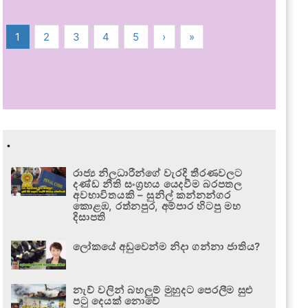
1
2
3
4
5
›
»
.
රාජ්‍ය නිලධාරීන්ගේ වැරදි තීරණවලට
දණ්ඩ නීති සංග්‍රහය යෙදවීම බරපතල
අවභාවිතයකි – සුනිල් කන්නන්ගර
කොළඹ, රත්නපුර, අම්පාර හිටපු මහ
දිසාපති
ලෝකයේ අඩුවෙන්ම නිදා ගන්නා ජාතිය?
නැව් වලින් බහලුම් මුහුදට පෙරලීම සුළු
පටු දෙයක් නොවේ