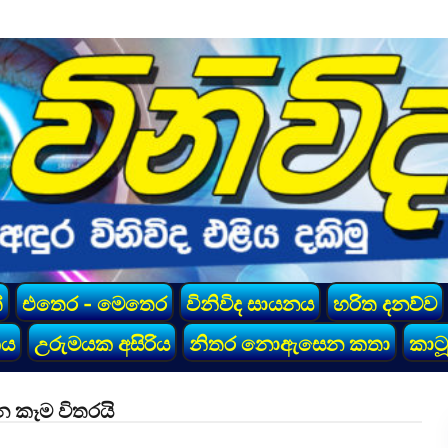
්
එතෙර - මෙතෙර
විනිවිද සායනය
හරිත දනව්ව
කය
උරුමයක අසිරිය
නිතර නොඇසෙන කතා
කාටූ
 කෑම විතරයි