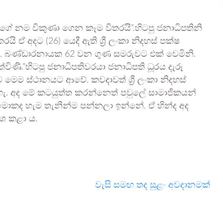
ගේ නම විකුණා ගෙන කෑම විතරයි”.හිටපු ජනාධිපතිනි
රයි ඒ අදට (26) යෙදී ඇති ශ්‍රී ලංකා නිදහස් පක්ෂ
 ආර්. ඩී. බණ්ඩාරනායක 62 වන ගුණ සමරුවට එක් වෙමිනි.
ිණි.”හිටපු ජනාධිපතිවරයා ජනාධිපති ධූරය දැරූ
ම ස්ථානයට ආවේ. කවදාවත් ශ්‍රී ලංකා නිදහස්
 අද මේ කටයුත්ත කරන්නෙත් පවුලේ සාමාජිකයන්
ොකද හැම තැනින්ම පන්නලා ඉන්නේ. ඒ හින්ද අද
ාශ කළා ය.
වැසි සමඟ තද සුළං අවදානමක්