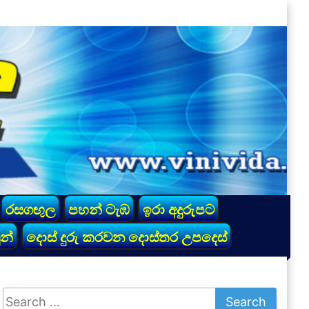
රසගඟුල
පහන් ටැඹ
ඉරා අදුරුපට
න්
දොස් දුරු කරවන දොස්තර උපදෙස්