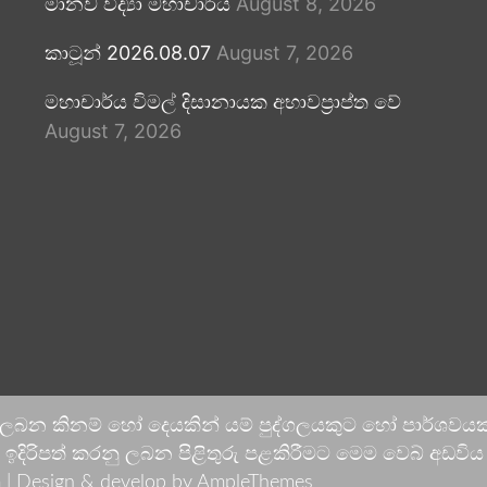
මානව විද්‍යා මහාචාර්ය
August 8, 2026
කාටූන් 2026.08.07
August 7, 2026
මහාචාර්ය විමල් දිසානායක අභාවප්‍රාප්ත වේ
August 7, 2026
 ලබන කිනම් හෝ දෙයකින් යම් පුද්ගලයකුට හෝ පාර්ශවයකට
දිරිපත් කරනු ලබන පිළිතුරු පළකිරීමට මෙම වෙබ් අඩවිය ආච
 |
Design & develop by AmpleThemes