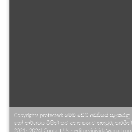
Copyrights protected: මෙම වෙබ් අඩවියේ පළකරනු
හෝ පාර්ශවය විසින් තම අනන්‍යතාව තහවුරු කරමින් ඉ
2021- 2024| Contact Us - editor.vinivida@gmail.com