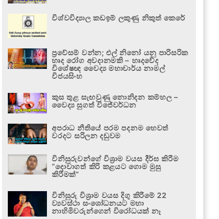
විශ්වවිද්‍යාල කඩඉම් ලකුණු නිකුත් කෙරේ
ප්‍රවේසම් වන්න; එල් නිනෝ යනු පාරිසරික
හෘද රෝග අවදානමකි – හෘදවේද
විශේෂඥ වෛද්‍ය මහාචාර්ය නාමල්
විජයසිංහ
කුස තුළ සැඟවුණු නොනිදන කම්හල –
වෛද්‍ය සුගත් විජේවර්ධන
අපරාධ නීතියේ පරම පදනම හෙවත්
වරදට සරිලන දඬුවම
විනිසුරුවන්ගේ විශ්‍රාම වයස දීර්ඝ කිරීම
“දොවාගත් කිරි කළයට ගොම මුසු
කිරීමක්”
විනිසුරු විශ්‍රාම වයස දිගු කිරීමේ 22
ව්‍යවස්ථා සංශෝධනයට මහා
නාහිමිවරුන්ගෙන් විරෝධයක් නෑ