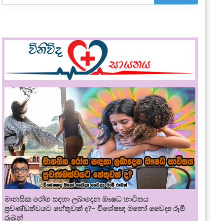
මානසික රෝග සඳහා ලබාදෙන ඖෂධ භාවිතය
ප්‍රචණ්ඩත්වයට හේතුවක් ද?- විශේෂඥ මනෝ වෛද්‍ය රූමි
රූබන්