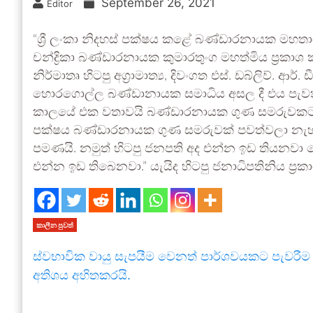
September 26, 2021
Editor
“ශ්‍රී ලංකා නිදහස් පක්ෂය කළේ බණ්ඩාරනායක මහතා
චන්ද්‍රිකා බණ්ඩාරනායක කුමාරතුංග මහත්මිය ප්‍රකාශ ක
නිර්මාතෘ හිටපු අග්‍රාමාත්‍ය, දිවංගත එස්. ඩබ්ලිව්.
හොරගොල්ල බණ්ඩානායක සමාධිය අසල දී එය පැවත්ව
කාලයේ එක වතාවයි බණ්ඩාරනායක ගුණ සමරුවකට මෙ
පක්ෂය බණ්ඩාරනායක ගුණ සමරුවක් පවත්වලා නැහැ.
පමණයි. නමුත් හිටපු ජනපති අද එන්න ඉඩ තියනවා ම
එන්න ඉඩ තිබෙනවා.” යැයිද හිටපු ජනාධිපතිනිය ප්‍රක
කාලීන පුවත්
ස්වභාවික වායු සැපයීම වෙනත් පාර්ශවයකට පැවරීම
අතිශය අහිතකරයි.