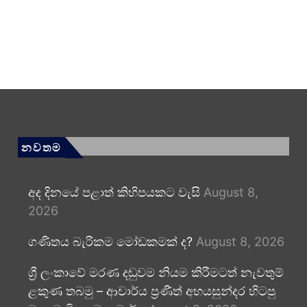
නවතම
අද දිනයේ පළාත් කිහිපයකට වැසි
August 8,
2026
ගණිතය බැරිකම මෝඩකමක් ද?
August 8, 2026
ශ්‍රී ලංකාවේ මරණ දඬුවම නියම කිරීමටත් නැවතුම්
ළකුණ තබමු – ආචාර්ය ප්‍රණීත් අභයසුන්දර හිටපු