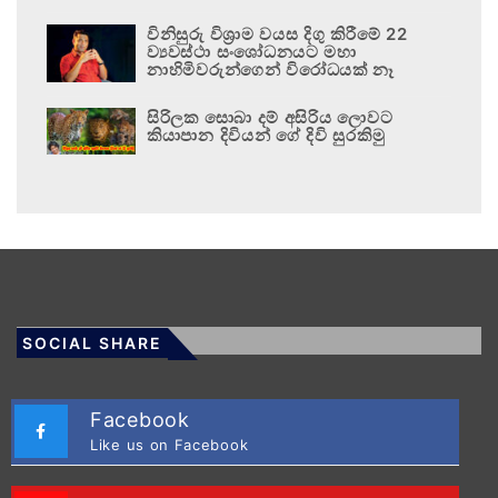
විනිසුරු විශ්‍රාම වයස දිගු කිරීමේ 22
ව්‍යවස්ථා සංශෝධනයට මහා
නාහිමිවරුන්ගෙන් විරෝධයක් නෑ
සිරිලක සොබා දම් අසිරිය ලොවට
කියාපාන දිවියන් ගේ දිවි සුරකිමු
SOCIAL SHARE
Facebook
Like us on Facebook