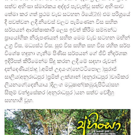
සත්ව අහිංසා ස්මාරකය අද්දර පැවැත්වූ සත්ව අහිංසාව
තේමා කර ගත් ප්‍රථම වැඩ සටහන ඊයේ(26) එම පරිශ්‍රයේ
දී පවත්වන ලදී.නිවෙස් වලට පැමිණෙන විස සහිත
සර්පයන් ආරක්ෂාකාරී ලෙස ඉවත් කිරීම සම්බන්ධ
ප්‍රායෝගික නිරූපණයන් සහිත මෙම වැඩ සටහන මඟින්
උග්‍ර විස, මධ්‍යස්ථ විස, සුළු විස සහිත සහ විස රහිත සර්ප
විශේෂ හඳුනා ගැනීම පිණිස සර්පයන් ගේ ජීවී නිදර්ශක
ඉදිරිපත් කිරීමෙන්ම සිදු කරන ලදී.මේ සඳහා රුවන්
දන්දෙණිය(ජාදු ),අමිත් උදයංග(හෙට්ටිපොල )සුරාජ්
සාලිය(අනුරාධපුර )ප්‍රමිත් ලක්ශාන් (අනුරාධපුර )චාමිකර
ලියනගේ(දෙනියාය )දිලංග මධුෂාන්(කඹුරුපිටිය)සහ
සිතුම් චන්ද්‍රසේකර (අනුරාධපුර )යන සත්ව වේදීහු
සහභාගී වූහ.