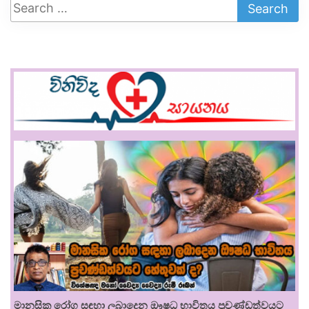
මානසික රෝග සඳහා ලබාදෙන ඖෂධ භාවිතය ප්‍රචණ්ඩත්වයට