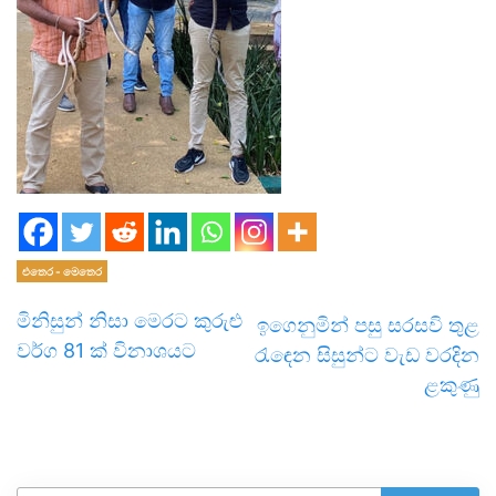
එතෙර - මෙතෙර
මිනිසුන් නිසා මෙරට කුරුළු
ඉගෙනුමින් පසු සරසවි තුළ
වර්ග 81 ක් විනාශයට
රැඳෙන සිසුන්ට වැඩ වරදින
ළකුණු