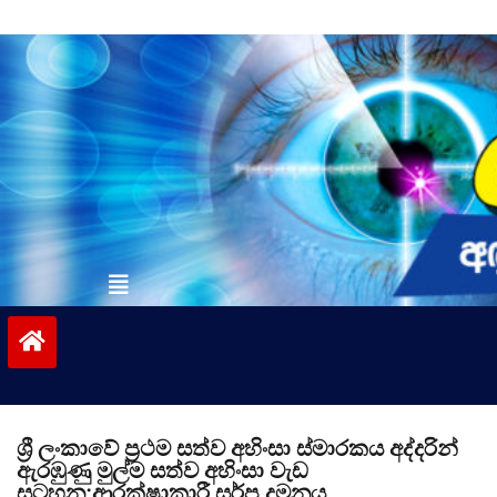
Skip
to
content
vinivida.lk
ශ්‍රී ලංකාවේ ප්‍රථම සත්ව අහිංසා ස්මාරකය අද්දරින්
ඇරඹුණු මුල්ම සත්ව අහිංසා වැඩ
සටහන;ආරක්ෂාකාරී සර්ප දමනය