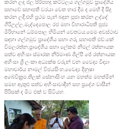
කරන ලද ජල පිරිපහදු කට්ටලය ගල්ගමුව ප්‍රාදේශීය
සභාවේ සභාපති වරයා වෙත භාර දීම ද මෙහි දී සිදු
කරන ලදී.එහි ප්‍රථම පැන් බඳුන පූජා කරන ලද්දේ
ගිරිඋල්ල,මැද්දෙපොල රජ මහා විහාරාධිපති පූජ්‍ය
මිරිහානේ ධම්මපාල හිමියන් වෙතටය.මෙම අවස්ථාව
සඳහා ගල්ගමුව ප්‍රාදේශීය සභා ගරු සභාපති එච්.කේ
විමලරත්න,ප්‍රාදේශීය සභා ලේකම් නිමල් රත්නායක
සත්ව අහිංසා ස්මාරක නිර්මාණ ශිල්පී ජේ රත්නායක
අහිංසා ශ්‍රී ලංකා අධ්‍යක්ෂ වරුන් වන වෛද්‍ය විද්‍යා
මහාචාර්ය නාමල් විජයසිංහ,වෛද්‍ය දිනුෂා
අබේවික්‍රම,තිලක් සේනාසිංහ යන මහත්ම මහත්මීන්
සමඟ ඇතුළු සත්ව අහිංසාවාදීන් සහ ප්‍රදේශ වාසීන්
පිරිසක් ද මීට එක් ව සිටියහ.