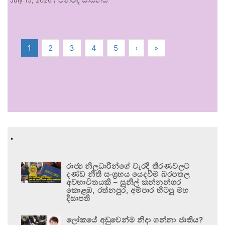
1
2
3
4
5
›
»
.
රාජ්‍ය නිලධාරීන්ගේ වැරදි තීරණවලට
දණ්ඩ නීති සංග්‍රහය යෙදවීම බරපතල
අවභාවිතයකි – සුනිල් කන්නන්ගර
කොළඹ, රත්නපුර, අම්පාර හිටපු මහ
දිසාපති
ලෝකයේ අඩුවෙන්ම නිදා ගන්නා ජාතිය?