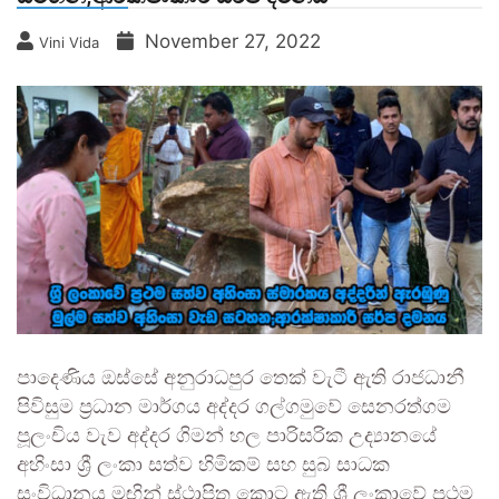
November 27, 2022
Vini Vida
පාදෙණිය ඔස්සේ අනුරාධපුර තෙක් වැටී ඇති රාජධානී
පිවිසුම ප්‍රධාන මාර්ගය අද්දර ගල්ගමුවේ සෙනරත්ගම
පූලංචිය වැව අද්දර ගිමන් හල පාරිසරික උද්‍යානයේ
අහිංසා ශ්‍රී ලංකා සත්ව හිමිකම් සහ සුබ සාධක
සංවිධානය මඟින් ස්ථාපිත කොට ඇති ශ්‍රී ලංකාවේ ප්‍රථම