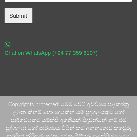
Submit
Chat on WhatsApp (+94 77 359 6107)
Copyrights protected: මෙම වෙබ් අඩවියේ පළකරනු
ලබන කිනම් හෝ දෙයකින් යම් පුද්ගලයකුට හෝ
පාර්ශවයකට යම්කිසි අගතියක් සිදුවන්නේ නම් එම
පුද්ගලයා හෝ පාර්ශවය විසින් තම අනන්‍යතාව තහවුරු
කරමින් ඉදිරිපත් කරනු ලබන පිළිතුරු පළකිරීමට මෙම