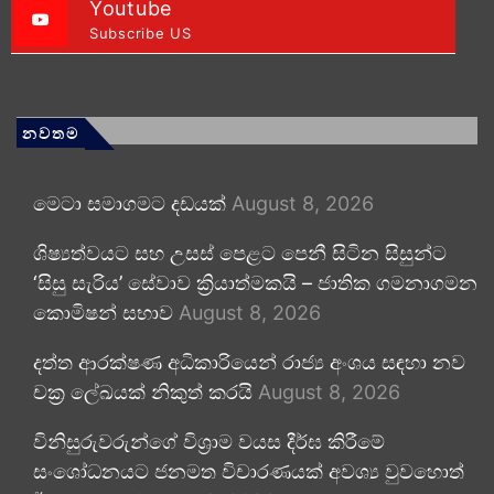
Youtube
Subscribe US
නවතම
මෙටා සමාගමට දඩයක්
August 8, 2026
ශිෂ්‍යත්වයට සහ උසස් පෙළට පෙනී සිටින සිසුන්ට
‘සිසු සැරිය’ සේවාව ක්‍රියාත්මකයි – ජාතික ගමනාගමන
කොමිෂන් සභාව
August 8, 2026
දත්ත ආරක්ෂණ අධිකාරියෙන් රාජ්‍ය අංශය සඳහා නව
චක්‍ර ලේඛයක් නිකුත් කරයි
August 8, 2026
විනිසුරුවරුන්ගේ විශ්‍රාම වයස දීර්ඝ කිරීමේ
සංශෝධනයට ජනමත විචාරණයක් අවශ්‍ය වුවහොත්