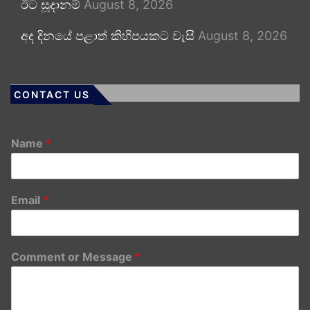
ඊට සූදානම්
August 8, 2026
අද දිනයේ පළාත් කිහිපයකට වැසි
August 8, 2026
CONTACT US
Name
*
Email
*
Comment or Message
*