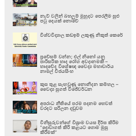
නැව් වලින් බහලුම් මුහුදට පෙරලීම සුළු
පටු දෙයක් නොවේ
විශ්වවිද්‍යාල කඩඉම් ලකුණු නිකුත් කෙරේ
ප්‍රවේසම් වන්න; එල් නිනෝ යනු
පාරිසරික හෘද රෝග අවදානමකි –
හෘදවේද විශේෂඥ වෛද්‍ය මහාචාර්ය
නාමල් විජයසිංහ
කුස තුළ සැඟවුණු නොනිදන කම්හල –
වෛද්‍ය සුගත් විජේවර්ධන
අපරාධ නීතියේ පරම පදනම හෙවත්
වරදට සරිලන දඬුවම
විනිසුරුවන්ගේ විශ්‍රාම වයස දීර්ඝ කිරීම
“දොවාගත් කිරි කළයට ගොම මුසු
කිරීමක්”