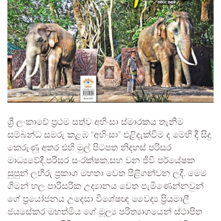
ශ්‍රී ලංකාවේ ප්‍රථම සත්ව අහිංසා ස්මාරකය තැනීම
සම්බන්ධ සමරු කළඹ “අහිංසා” එළිදැක්වීම ද මෙහි දී සිදු
කෙරුණු අතර එහි මුල් පිටපත නිදහස් පරිසර
මාධ්‍යවේදී,පරිසර සංරක්ෂක,සහ වන ජීවී පර්යේෂක
සුපුන් ලහිරු ප්‍රකාශ මහතා වෙත පිළිගන්වන ලදී. මෙම
ගිමන් හල පාරිසරික උද්‍යානය වෙත පැමිණෙන්නවුන්
ගේ ප්‍රයෝජනය උදෙසා විශේෂඥ වෛද්‍ය ප්‍රියමාලී
ජයසේකර මහත්මිය ගේ මූල්‍ය පරිත්‍යාගයෙන් ස්ථාපිත