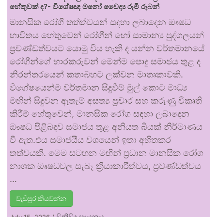
හේතුවක් ද?- විශේෂඥ මනෝ වෛද්‍ය රූමි රූබන්
මානසික රෝගී තත්ත්වයන් සඳහා ලබාදෙන ඖෂධ
භාවිතය හේතුවෙන් රෝගීන් හෝ සාමාන්‍ය පුද්ගලයන්
ප්‍රචණ්ඩත්වයට යොමු විය හැකි ද යන්න වර්තමානයේ
රෝගීන්ගේ භාරකරුවන් මෙන්ම පොදු සමාජය තුළ ද
නිරන්තරයෙන් කතාබහට ලක්වන මාතෘකාවකි.
විශේෂයෙන්ම වර්තමාන සිදුවීම් මුල් කොට මාධ්‍ය
මඟින් සිදුවන ඇතැම් අසත්‍ය ප්‍රචාර සහ කරුණු විකෘති
කිරීම් හේතුවෙන්, මානසික රෝග සඳහා ලබාදෙන
ඖෂධ පිළිබඳව සමාජය තුළ අනියත බියක් නිර්මාණය
වී ඇත.එය සමාජයීය වශයෙන් ඉතා අහිතකර
තත්වයකි. මෙම සටහන මඟින් ප්‍රධාන මානසික රෝග
නාශක ඖෂධවල සැබෑ ක්‍රියාකාරීත්වය, ප්‍රචණ්ඩත්වය
…
වැඩිපුර කියවන්න
විනිවිද සායනය
July 15, 2026
/