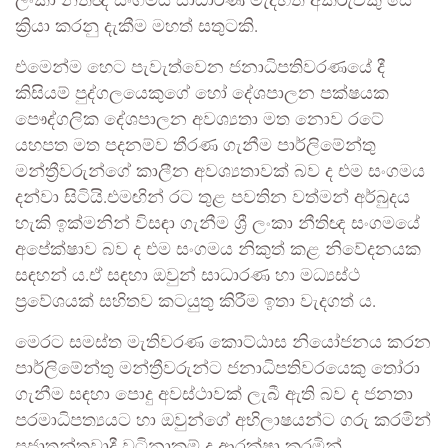
ලංකා නීතිඥ සංගමය සාධාරණ මැදිහත් අකරුවකු සේ
ක්‍රියා කරනු දැකීම මහත් සතුටකි.
එමෙන්ම හෙට පැවැත්වෙන ජනාධිපතිවරණයේ දී
කිසියම් පුද්ගලයෙකුගේ හෝ දේශපාලන පක්ෂයක
පෞද්ගලික දේශපාලන අවශ්‍යතා මත නොව රටේ
යහපත මත පදනම්ව තීරණ ගැනීම පාර්ලිමේන්තු
මන්ත්‍රීවරුන්ගේ කාලීන අවශ්‍යතාවක් බව ද එම සංගමය
දන්වා සිටියි.එමඟින් රට තුළ පවතින වත්මන් අර්බුදය
හැකි ඉක්මනින් විසඳා ගැනීම ශ්‍රී ලංකා නීතිඥ සංගමයේ
අපේක්ෂාව බව ද එම සංගමය නිකුත් කළ නිවේදනයක
සඳහන් ය.ඒ සඳහා ඔවුන් සාධාරණ හා මධ්‍යස්ථ
ප්‍රවේශයක් සහිතව කටයුතු කිරීම ඉතා වැදගත් ය.
මෙරට සමස්ත මැතිවරණ කොට්ඨාස නියෝජනය කරන
පාර්ලිමේන්තු මන්ත්‍රීවරුන්ට ජනාධිපතිවරයෙකු තෝරා
ගැනීම සඳහා පොදු අවස්ථාවක් ලැබී ඇති බව ද ජනතා
පරමාධිපත්‍යයට හා ඔවුන්ගේ අභිලාෂයන්ට ගරු කරමින්
ප්‍රජාතන්ත්‍රවාදී වටිනාකම් ද ආරක්ෂා කරමින්