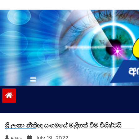
Skip
to
content
vinivida.lk
ශ්‍රී ලංකා නීතිඥ සංගමයේ මැදිහත් වීම විශිෂ්ටයි
July 19, 2022
Editor