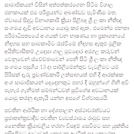
සාමාජිකයන් විසින් අත්පත්කරගෙන සිටීම විශාල
ජනකායක් එම පරිශ්‍රයන්ට අඛණ්ඩව පැමිණීම මත,
ඒවායේ සිදුවූ විනාශකාරී ක්‍රියා පිළිබඳ ශ්‍රී ලංකා නීතිඥ
සංගමය දැඩි අවධානය යොමු කර ඇත., එමෙන්ම ජනතා
පරිමාධිපත්‍යයේ අංගයක් වන භාෂණය හා ප්‍රකාශනයේ
නිදහස සහ සාමකාමීව රැස්වීමේ නිදහස ඇතුළු මූලික
අයිතිවාසිකම් උදෙසා ගාලු මුවදොර අරගල කරුවන්
වෙනුවෙන් ස්වේච්ඡාවෙන් පෙනී සිටි ශ්‍රී ලංකා නීතිඥ
සංගමය පසුගිය 13 දා පාර්ලිමේන්තුව වැටලීමට යම්
පිරිසක් දැරූ ප්‍රචණ්ඩකාරී උත්සාහයත් එහි දී ආරක්ෂක
අංශ සාමාජිකයන් දෙදෙනකුට පහර දී ඔහුන්ගේ ගිනි අවි
පැහැර ගැනීමත් සම්බන්ධවත් සුවිශේෂ අවධානයක්
යොමු කරනු ඇතැයි යන්න අපගේ විශ්වාසයයි.
පවතින ආර්ථික හා දේශපාලන අස්ථාවරත්වයට
ප්‍රජාතන්ත්‍රවාදීව පවතින ව්‍යවස්ථාමය රාමුව සහ
නෛතික ක්‍රියාවලිය හරහා විසඳුම් සෙවීමට සහ යුක්තිය