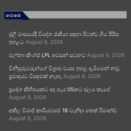
නවතම
ජූලි මාසයේදී විදේශ රැකියා සඳහා පිටත්ව ගිය පිරිස
ඉහළට
August 6, 2026
ජැෆ්නා කිංග්ස් LPL අවසන් සටනට
August 6, 2026
විනිසුරුවරුන්ගේ විශ්‍රාම වයස ඉහළ දැමීමෙන් නඩු
ප්‍රමාදයට විසඳුමක් නැහැ
August 6, 2026
ප්‍රදේශ කිහිපයකට අද පැය 05කට ජලය කැපේ
August 6, 2026
අකිල විරාජ් කාරියවසම් 18 වැනිදා තෙක් රිමාන්ඩ්
August 6, 2026