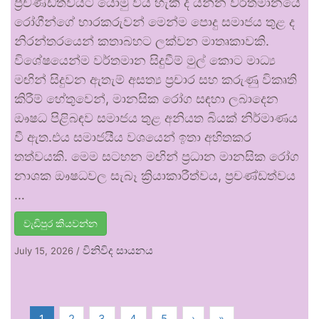
ප්‍රචණ්ඩත්වයට යොමු විය හැකි ද යන්න වර්තමානයේ
රෝගීන්ගේ භාරකරුවන් මෙන්ම පොදු සමාජය තුළ ද
නිරන්තරයෙන් කතාබහට ලක්වන මාතෘකාවකි.
විශේෂයෙන්ම වර්තමාන සිදුවීම් මුල් කොට මාධ්‍ය
මඟින් සිදුවන ඇතැම් අසත්‍ය ප්‍රචාර සහ කරුණු විකෘති
කිරීම් හේතුවෙන්, මානසික රෝග සඳහා ලබාදෙන
ඖෂධ පිළිබඳව සමාජය තුළ අනියත බියක් නිර්මාණය
වී ඇත.එය සමාජයීය වශයෙන් ඉතා අහිතකර
තත්වයකි. මෙම සටහන මඟින් ප්‍රධාන මානසික රෝග
නාශක ඖෂධවල සැබෑ ක්‍රියාකාරීත්වය, ප්‍රචණ්ඩත්වය
…
වැඩිපුර කියවන්න
විනිවිද සායනය
July 15, 2026
/
1
2
3
4
5
›
»