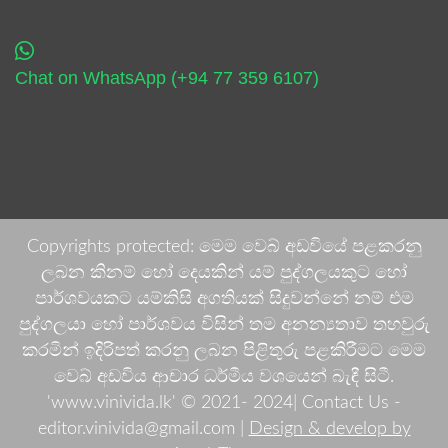
Chat on WhatsApp (+94 77 359 6107)
Copyrights protected: මෙම වෙබ් අඩවියේ පළකරනු
ලබන කිනම් හෝ දෙයකින් යම් පුද්ගලයකුට හෝ
පාර්ශවයකට යම්කිසි අගතියක් සිදුවන්නේ නම් එම
පුද්ගලයා හෝ පාර්ශවය විසින් තම අනන්‍යතාව තහවුරු
කරමින් ඉදිරිපත් කරනු ලබන පිළිතුරු පළකිරීමට මෙම
වෙබ් අඩවිය ආචාර ධර්මීය වශයෙන් බැඳී සිටී.
'www.vinivida.lk' © 2021- 2024| Contact Us -
editor.vinivida@gmail.com |
Design & develop by