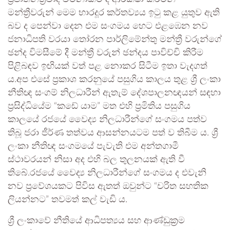
මන්ත්‍රීවරුන් මෙම භාරදූර කර්තව්‍යය ඉටු කළ යුතුව ඇති
බව ද පෙන්වා දෙන එම සංගමය හෙට එළඹෙන නව
ජනාධිපති වරයා තෝරන පාර්ලිමේන්තු මන්ත්‍රී වරුන්ගේ
ඡන්ද විමසීමේ දී මන්ත්‍රී වරුන් ඡන්දය පාවිච්චි කිරීම
පිළිබඳව ඉඟියක් වත් පළ නොකර සිටීම ඉතා වැදගත්
ය.අප එසේ ප්‍රකාශ කරනුයේ පසුගිය කාලය තුළ ශ්‍රී ලංකා
නීතිඥ සංගම් නිලධාරීන් ඇතැම් දේශපාලනඥයන් සඳහා
ප්‍රසිද්ධියේම “කඩේ යාම” මත එහි ප්‍රමිතිය පසුගිය
කාලයේ රජයේ වෛද්‍ය නිලධාරීන්ගේ සංගමය පත්ව
තිබූ ජරා ජීර්ණ තත්වය ආසන්නයටම පත් ව තිබීම ය. ශ්‍රී
ලංකා නීතිඥ සංගමයේ පැවැති එම අන්තගාමී
ස්ථාවරයන් නිසා අද එහි බල තුලනයක් ඇති වී
තිබේ.රජයේ වෛද්‍ය නිලධාරීන්ගේ සංගමය ද එවැනි
නව ප්‍රවේශයකට පිවිස ඇතත් ඔවුන්ට “චරිත සහතික
ලියන්නට” තවමත් කල් වැඩි ය.
ශ්‍රී ලංකාවේ නීතියේ ආධිපත්‍යය සහ ආණ්ඩුක්‍රම