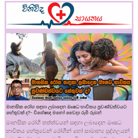
මානසික රෝග සඳහා ලබාදෙන ඖෂධ භාවිතය ප්‍රචණ්ඩත්වයට
හේතුවක් ද?- විශේෂඥ මනෝ වෛද්‍ය රූමි රූබන්
මානසික රෝගී තත්ත්වයන් සඳහා ලබාදෙන ඖෂධ
භාවිතය හේතුවෙන් රෝගීන් හෝ සාමාන්‍ය පුද්ගලයන්