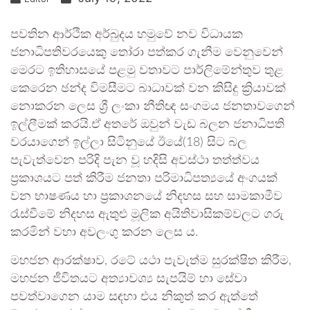
පවතින ආර්ථික අර්බුදය හමුවේ නව විධායක
ජනාධිපතිවරයෙකු තෝරා පත්කර ගැනීම වෙනුවෙන්
මෙරට ඉතිහාසයේ පළමු වතාවට පාර්ලිමේන්තුව තුළ
කෙරෙන ඡන්ද විමසීමට බාධාවක් වන කිසිදු ක්‍රියාවක්
නොකරන ලෙස ශ්‍රී ලංකා නීතිඥ සංගමය ජනතාවගෙන්
ඉල්ලීමක් කරයි.ඒ අතරේ ඔවුන් වැඩ බලන ජනාධිපති
වරයාගෙන් ඉල්ලා සිටිනුයේ ඊයේ(18) සිට බල
පැවැත්වෙන පරිදි පැන වූ හදිසි අවස්ථා තත්ත්වය
ප්‍රකාශයට පත් කිරීම ජනතා පරිමාධිපත්‍යයේ අංගයක්
වන භාෂණය හා ප්‍රකාශනයේ නිදහස සහ සාමකාමීව
රැස්වීමේ නිදහස ඇතුළු මූලික අයිතිවාසිකම්වලට ගරු
කරමින් වහා අවලංගු කරන ලෙස ය.
මහජන ආරක්ෂාව, රටේ යථා පැවැත්ම සුරක්ෂිත කිරීම,
මහජන ජීවිතයට අත්‍යාවශ්‍ය සැපයිම් හා සේවා
පවත්වාගෙන යාම සඳහා එය නිකුත් කර ඇත්තේ