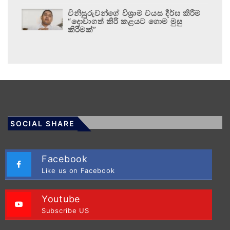
විනිසුරුවන්ගේ විශ්‍රාම වයස දීර්ඝ කිරීම
“දොවාගත් කිරි කළයට ගොම මුසු
කිරීමක්”
SOCIAL SHARE
Facebook
Like us on Facebook
Youtube
Subscribe US