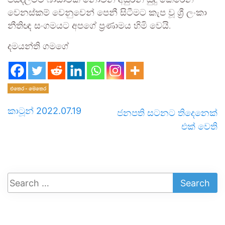
පසිඳලීමට බාධාවක් නොවන අයුරින් සුදු කෙරෙන
වෙනස්කම් වෙනුවෙන් පෙනී සිටීමට කැප වූ ශ්‍රී ලංකා
නීතිඥ සංගමයට අපගේ ප්‍රණාමය හිමි වෙයි.
දමයන්ති ගමගේ
එතෙර - මෙතෙර
කාටූන් 2022.07.19
ජනපති සටනට තිදෙනෙක්
එක් වෙති