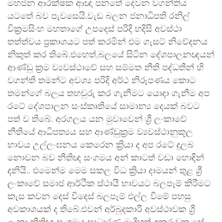
මහජන ආරක්ෂක ආඥා පනතේ දෙවන වගන්තිය
යටතේ බව පැවසෙයි.වැඩ බලන ජනාධිපති රනිල්
වික්‍රමසිංහ මහතාගේ උපදෙස් පරිදි හදිසි අවස්ථා
තත්ත්වය ප්‍රකාශයට පත් කරමින් එම ගැසට් නිවේදනය
නිකුත් කර තිබේ.එහෙත්,බලයේ සිටින දේශපාලනඥයන්
ආණ්ඩු ක්‍රම ව්‍යවස්ථාවේ සහ සම්මත නීති පද්ධතීන් හි
වගන්ති තමන්ට අවශ්‍ය පරිදි අර්ථ නිරූපණය කොට
තමන්ගේ බලය තහවුරු කර ගැනීමට යොදා ගැනීම අප
රටේ දේශපාලන සංස්කෘතියේ සාමාන්‍ය දෙයක් බවට
පත් ව තිබේ. අරගලය යන මුවාවෙන් ශ්‍රී ලංකාවේ
නීතියේ ආධිපත්‍යය සහ ආණ්ඩුක්‍රම ව්‍යවස්ථානුකූල
භාවය උල්ලංඝනය කෙරෙන ක්‍රියා ද අප රටේ දුලබ
නොවන බව නීතිඥ සංගමය අන් කාටත් වඩා හොඳින්
දනියි.. එමෙන්ම මෙම සකල විධ ක්‍රියා දාමයන් තුළ ශ්‍රී
ලංකාවේ සමාජ ආර්ථික ස්ථායී භාවයට බලපෑම් කිරීමට
කැස කවන දෙස් විදෙස් බලපෑම් එල්ල වීමේ පහසු
අවකාශයක් ද තිබේ.එවන් අර්බුදකාරී අවස්ථාවක ශ්‍රී