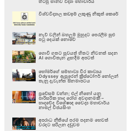
හිටපු මානව විද්‍යා මහාචාර්ය
විශ්වවිද්‍යාල කඩඉම් ලකුණු නිකුත් කෙරේ
නැව් වලින් බහලුම් මුහුදට පෙරලීම සුළු
පටු දෙයක් නොවේ
ගොවි ගතට සුවයත් හිතට නිවනත් සදන
AI ගොවිතැන ළඟදීම අපටත්
හෝමර්ගේ සම්භාව්‍ය වීර කාව්‍යය
Odyssey ඇසුරෙන් ක්‍රිස්ටෝෆර් නෝලන්
තැනූ දැවැන්ත සිනමාපටය
ප්‍රවේසම් වන්න; එල් නිනෝ යනු
පාරිසරික හෘද රෝග අවදානමකි –
හෘදවේද විශේෂඥ වෛද්‍ය මහාචාර්ය
නාමල් විජයසිංහ
අපරාධ නීතියේ පරම පදනම හෙවත්
වරදට සරිලන දඬුවම