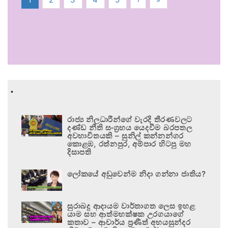
.
රාජ්‍ය නිලධාරීන්ගේ වැරදි තීරණවලට
දණ්ඩ නීති සංග්‍රහය යෙදවීම බරපතල
අවභාවිතයකි – සුනිල් කන්නන්ගර
කොළඹ, රත්නපුර, අම්පාර හිටපු මහ
දිසාපති
ලෝකයේ අඩුවෙන්ම නිදා ගන්නා ජාතිය?
සුරාබදු ආදායම වාර්තාගත ලෙස ඉහළ
යාම සහ ආත්මභක්ෂක උරගයාගේ
කතාව – ආචාර්ය ප්‍රණීත් අභයසුන්දර