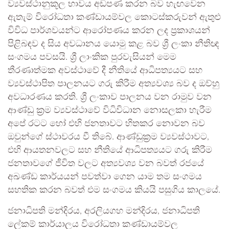
ව්‍යවස්ථානුකූල භාවය අඩපණ කරන බව හැඟවෙන
ඇතැම් විරෝධතා කණ්ඩායම්වල කොටස්කරුවන් ඇතුළු
විවිධ පාර්ශවයන්ට ආරෝපණය කරන ලද ප්‍රකාශයන්
පිළිබඳව ද සිය අවධානය යොමු කළ බව ශ්‍රී ලංකා නීතිඥ
සංගමය පවසයි. ශ්‍රී ලාංකික පුරවැසියන් මෙම
තීරණාත්මක අවස්ථාවේ දී නීතියේ ආධිපත්‍යයට සහ
ව්‍යවස්ථාපිත පාලනයට ගරු කිරීම අත්‍යවශ්‍ය බව ද ඔව්හු
අවධාරණය කරති. ශ්‍රී ලංකාව පාලනය වන රාමුව වන
ආණ්ඩු ක්‍රම ව්‍යවස්ථාවේ විධිවිධාන නොසලකා හැරීම
අපේ රටට හෝ එහි ජනතාවට හිතකර නොවන බව
ඔවුන්ගේ ස්ථාවරය වී තිබේ. ආණ්ඩුක්‍රම ව්‍යවස්ථාවට,
එහි ආයතනවලට සහ නීතියේ ආධිපත්‍යයට ගරු කිරීම
ජනතාවගේ ජීවිත වලට අත්‍යවශ්‍ය වන බවත් රජයේ
අඛණ්ඩ කාර්යයන් පවත්වා ගෙන යාම තම සංගමය
සහතික කරන බවත් එම සංගමය කියයි පසුගිය කාලයේ.
ජනාධිපති මන්දිරය, අරලියගහ මන්දිරය, ජනාධිපති
ලේකම් කාර්යාලය විරෝධතා කණ්ඩායම්වල