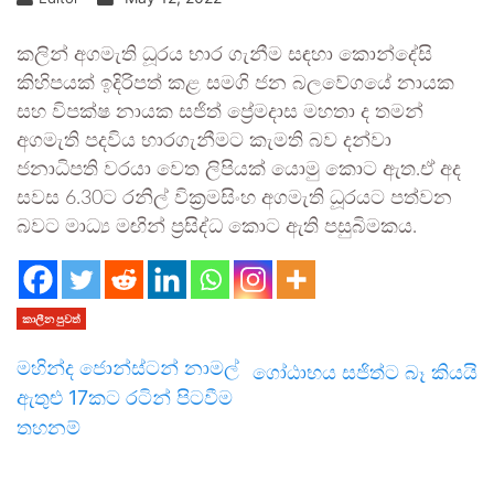
කලින් අගමැති ධූරය භාර ගැනීම සඳහා කොන්දේසි
කිහිපයක් ඉදිරිපත් කළ සමගි ජන බලවේගයේ නායක
සහ විපක්ෂ නායක සජිත් ප්‍රේමදාස මහතා ද තමන්
අගමැති පදවිය භාරගැනීමට කැමති බව දන්වා
ජනාධිපති වරයා වෙත ලිපියක් යොමු කොට ඇත.ඒ අද
සවස 6.30ට රනිල් වික්‍රමසිංහ අගමැති ධූරයට පත්වන
බවට මාධ්‍ය මඟින් ප්‍රසිද්ධ කොට ඇති පසුබිමකය.
කාලීන පුවත්
මහින්ද ජොන්ස්ටන් නාමල්
ගෝඨාභය සජිත්ට බෑ කියයි
ඇතුළු 17කට රටින් පිටවීම
තහනම්