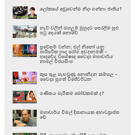
ලෝකයේ අඩුවෙන්ම නිදා ගන්නා ජාතිය?
නැව් වලින් බහලුම් මුහුදට පෙරලීම සුළු
පටු දෙයක් නොවේ
ප්‍රවේසම් වන්න; එල් නිනෝ යනු
පාරිසරික හෘද රෝග අවදානමකි –
හෘදවේද විශේෂඥ වෛද්‍ය මහාචාර්ය
නාමල් විජයසිංහ
කුස තුළ සැඟවුණු නොනිදන කම්හල –
වෛද්‍ය සුගත් විජේවර්ධන
ගණිතය බැරිකම මෝඩකමක් ද?
මහාචාර්ය විමල් දිසානායක අභාවප්‍රාප්ත
වේ