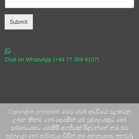
Submit
Chat on WhatsApp (+94 77 359 6107)
Copyrights protected: මෙම වෙබ් අඩවියේ පළකරනු
ලබන කිනම් හෝ දෙයකින් යම් පුද්ගලයකුට හෝ
පාර්ශවයකට යම්කිසි අගතියක් සිදුවන්නේ නම් එම
පුද්ගලයා හෝ පාර්ශවය විසින් තම අනන්‍යතාව තහවුරු