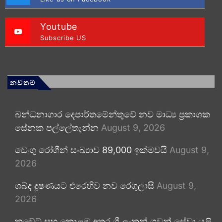
Youtube
Subscribe US
නවතම
බන්ධනාගාර දෙපාර්තමේන්තුවේ නව මාධ්‍ය ප්‍රකාශක
සේනක පල්ලේතැන්න
August 9, 2026
ඩෙංගු රෝගීන් සංඛ්‍යාව 89,000 ඉක්මවයි
August 9,
2026
ශබ්ද දූෂණයට එරෙහිව නව රෙගුලාසි
August 9,
2026
කුවේට් සහ කොළඹ අතර ශ්‍රී ලංකන් ගුවන් සේවා යළි