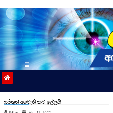
Skip
to
content
vinivida.lk
සජිතුත් අගමැති කම ඉල්ලයි
May 12, 2022
Editor