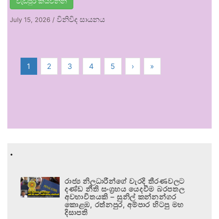
වැඩිපුර කියවන්න
විනිවිද සායනය
July 15, 2026
/
1
2
3
4
5
›
»
.
රාජ්‍ය නිලධාරීන්ගේ වැරදි තීරණවලට
දණ්ඩ නීති සංග්‍රහය යෙදවීම බරපතල
අවභාවිතයකි – සුනිල් කන්නන්ගර
කොළඹ, රත්නපුර, අම්පාර හිටපු මහ
දිසාපති