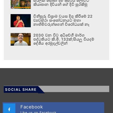
සිරිලක සොබා දම් අසිරිය ලොවට
කියාපාන දිවියන් ගේ දිවි සුරකිමු
විනිසුරු විශ්‍රාම වයස දිගු කිරීමේ 22
ව්‍යවස්ථා සංශෝධනයට මහා
නාහිමිවරුන්ගෙන් විරෝධයක් නෑ
2030 වන විට අධිවේගී මාර්ග
පද්ධතියට කි.මී. 132ක්;සියලු වියදම්
දේශීය අරමුදල්වලින්
SOCIAL SHARE
Facebook
Like us on Facebook