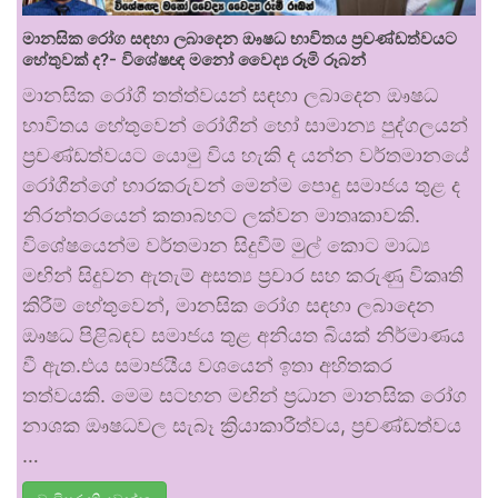
මානසික රෝග සඳහා ලබාදෙන ඖෂධ භාවිතය ප්‍රචණ්ඩත්වයට
හේතුවක් ද?- විශේෂඥ මනෝ වෛද්‍ය රූමි රූබන්
මානසික රෝගී තත්ත්වයන් සඳහා ලබාදෙන ඖෂධ
භාවිතය හේතුවෙන් රෝගීන් හෝ සාමාන්‍ය පුද්ගලයන්
ප්‍රචණ්ඩත්වයට යොමු විය හැකි ද යන්න වර්තමානයේ
රෝගීන්ගේ භාරකරුවන් මෙන්ම පොදු සමාජය තුළ ද
නිරන්තරයෙන් කතාබහට ලක්වන මාතෘකාවකි.
විශේෂයෙන්ම වර්තමාන සිදුවීම් මුල් කොට මාධ්‍ය
මඟින් සිදුවන ඇතැම් අසත්‍ය ප්‍රචාර සහ කරුණු විකෘති
කිරීම් හේතුවෙන්, මානසික රෝග සඳහා ලබාදෙන
ඖෂධ පිළිබඳව සමාජය තුළ අනියත බියක් නිර්මාණය
වී ඇත.එය සමාජයීය වශයෙන් ඉතා අහිතකර
තත්වයකි. මෙම සටහන මඟින් ප්‍රධාන මානසික රෝග
නාශක ඖෂධවල සැබෑ ක්‍රියාකාරීත්වය, ප්‍රචණ්ඩත්වය
…