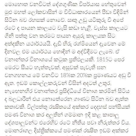
මොහොත වනවිටත් දේශගුණික විපර්යාස හේතුවෙන්
මුළු මහත් ලෝකවාසින් ම විවිධාකාරයෙන් පීඩා විඳිමින්
සිටින බව රහසක් නොවේ. ඍතු උඩු යටිකුරු වී අපේ
රටේ ද පායන කාලයට වැසි කඩා හැළී, වැස්ස කාලයට
ගිනි පත්තු වන තරමට පායන අයුරු කාලයක සිට
අත්දකින යථාර්ථයයි. දැඩි හිරු රශ්මියෙන් දැවෙන මේ
දිනවල එම යථාර්ථය හොඳින් ම අද්විඳීමට ලැබේ. ඒ
වනාන්තර විනාශයේ කටුක ප්‍රතිඵලයකි. 1815ට පෙර
මෙරට සීයට හැත්තෑවක්, අසූවක් පැවැති ඝන
වනගහනය මේ වනවිට 18%ක 20%ක ප්‍රමාණයට අඩු වී
ඇත. ඉඩම් කොල්ලකරුවන් විසින් අදටත් උතුර,
නැඟෙනහිර වනාන්තර ප්‍රසිද්ධියේ විනාශ කරමින් සිටිය
ද බලධාරීන් එය නොතේරෙන ගාණට සිටින බව ඇත්ත
කතාවකි. විල්පත්තු රක්‍ෂිතයේ අක්කර දෙදහස් පන්සීයක්
පමණ විනාශ කර අලුතින් ගම්මාන ඉදි කළ කාපාලු
දේශපාලුවන්ට එරෙහිව රටේ නීතිය පවා නිරුත්තර විය.
මොනරාගල දිස්ත්‍රික්කයේ පමණක් රක්‍ෂිත ඉඩම් අක්කර