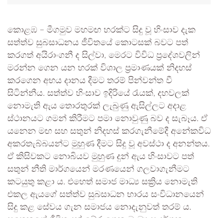
කොළඹ – මීගමුව මහමඟ හරක්ට සිදු වූ හිංසාව දැක
සත්ත්ව සුබසාධනය ජීවිතයේ කොටසක් බවට පත්
කරගත් අයිරාංගනී ද සිල්වා, මෙරට විවිධ ප්‍රදේශවලින්
මරන්න ගෙන යන හරක් විශාල ප්‍රමාණයක් නිදහස්
කරගෙන අභය දානය දීමට තරම් පින්වන්ත වී
සිටින්නීය. සත්ත්ව හිංසාව ඉදිරියේ රැයක්, දහවලක්
නොමැති ඇය තොරතුරක් ලැබුණු ඇසිල්ලට අදාළ
ස්ථානයට ගමන් කිරීමට පමා නොවුණු බව ද සැබෑය. ඒ
යනෙන මඟ සහ සතුන් නිදහස් කරගැනීමේදී අනේකවිධ
අකරතැබ්බයන්ට මුහුණ දීමට සිදු වූ අවස්ථා ද අනන්තය.
ඒ කිසිවකට නොබියව මුහුණ දුන් ඇය හිංසාවට පත්
සතුන් නීති මාර්ගයෙන් මරණයෙන් ගලවාගැනීමට
කටයුතු කළා ය. එහෙත් සමාජ මාධ්‍ය සක්‍රිය නොමැති
එකල ඇයගේ සත්ත්ව සුබසාධන භාරය සංවිධානයෙන්
සිදු කළ සේවය ගැන සමාජය නොදැනුවත් තරම් ය.