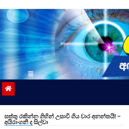
Skip
to
content
vinivida.lk
සත්තු රකින්න ගිහින් උසාවි ගිය වාර අනන්තයි! –
අයිරාංගනී ද සිල්වා