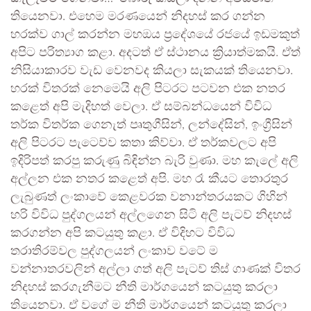
තියෙනවා. එහෙම මරණයෙන් නිදහස් කර ගන්න
හරක්ව ගාල් කරන්න මහඔය ප්‍රදේශයේ රජයේ ඉඩමකුත්
අපිට පරිත්‍යාග කළා. අදටත් ඒ ස්ථානය ක්‍රියාත්මකයි. ඒත්
නිසියාකාරව වැඩ වෙනවද කියලා සැකයක් තියෙනවා.
හරක් විතරක් නෙමෙයි අලි පිටරට පටවන එක නතර
කළෙත් අපි මැදිහත් වෙලා. ඒ සම්බන්ධයෙන් විවිධ
තර්ක විතර්ක ගෙනැත් පෘතුගීසින්, ලන්දේසින්, ඉංග්‍රීසින්
අලි පිටරට පැටෙව්ව කතා කිව්වා. ඒ තර්කවලට අපි
ඉදිරිපත් කරපු කරුණු බිඳින්න බැරි වුණා. මහ කැලේ අලි
අල්ලන එක නතර කළෙත් අපි. මහ රෑ කීයට තොරතුර
ලැබුණත් ලංකාවේ කෙළවරක වනාන්තරයකට ගිහින්
හරි විවිධ පුද්ගලයන් අල්ලගෙන සිටි අලි පැටව් නිදහස්
කරගන්න අපි කටයුතු කළා. ඒ විදිහට විවිධ
තරාතිරම්වල පුද්ගලයන් ලංකාව වටේ ම
වන්නාතරවලින් අල්ලා ගත් අලි පැටව් තිස් ගාණක් විතර
නිදහස් කරගැනීමට නීති මාර්ගයෙන් කටයුතු කරලා
තියෙනවා. ඒ වගේ ම නීති මාර්ගයෙන් කටයුතු කරලා