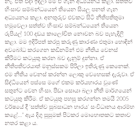
නෑ. ඒත් එදා ඉඳලා මම ඒ ගැන අධ්‍යයනය කළා. සත්ත්ව
හිංසාව සම්බන්ධයෙන් තියෙන සියලු පනත් ගැන
අධ්‍යයනය කළා. අනතුරුව එවකට සිටි නීතිපතිතුමා
හමුවෙලා සත්ත්ව හිංසාව සම්බන්ධයෙන් තියෙන
රුපියල් 100 දඩය කාලෝචිත නොවන බව පැහැදිලි
කළා. මම ඉදිරිපත් කරපු කරුණු කාරණා එතුමා හොඳින්
අවබෝධ කරගෙන කඩිනමින් එම නීතිය වෙනස්
කිරීමට කටයුතු කරන බව දැනුම් දුන්නා. ඒ
නීතිපතිවරයාත් මනුස්සකම පිරිලා ඉතිරුණු කෙනෙක්.
එම නීතිය වෙනස් කරන්න ලොකු වෙහෙසක් දැරුවා. ඒ
සිද්ධියෙන් පස්සෙ මගේ එකම කර්යභාරය වුණේ
සතුන්ට වෙන හිංසා, පීඩා සොයා බලා නීති මාර්ගයෙන්
කටයුතු කිරීම. ඒ කටයුතු පහසු කරගන්න තමයි 2005
වර්ෂයේ දී ‘සත්ත්ව සුබසාධන භාරය’ සංවිධානය ආරම්භ
කළේ…” ඇය දිගු සුසුමක් පිටකර මොහොතකට කතාව
නතර කළා ය.