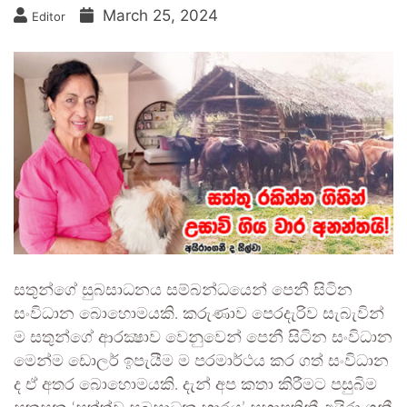
March 25, 2024
Editor
සතුන්ගේ සුබසාධනය සම්බන්ධයෙන් පෙනී සිටින
සංවිධාන බොහොමයකි. කරුණාව පෙරදැරිව සැබැවින්
ම සතුන්ගේ ආරක්‍ෂාව වෙනුවෙන් පෙනී සිටින සංවිධාන
මෙන්ම ඩොලර් ඉපැයීම ම පරමාර්ථය කර ගත් සංවිධාන
ද ඒ අතර බොහොමයකි. දැන් අප කතා කිරීමට පසුබිම