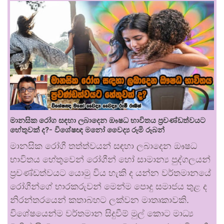
මානසික රෝග සඳහා ලබාදෙන ඖෂධ භාවිතය ප්‍රචණ්ඩත්වයට
හේතුවක් ද?- විශේෂඥ මනෝ වෛද්‍ය රූමි රූබන්
මානසික රෝගී තත්ත්වයන් සඳහා ලබාදෙන ඖෂධ
භාවිතය හේතුවෙන් රෝගීන් හෝ සාමාන්‍ය පුද්ගලයන්
ප්‍රචණ්ඩත්වයට යොමු විය හැකි ද යන්න වර්තමානයේ
රෝගීන්ගේ භාරකරුවන් මෙන්ම පොදු සමාජය තුළ ද
නිරන්තරයෙන් කතාබහට ලක්වන මාතෘකාවකි.
විශේෂයෙන්ම වර්තමාන සිදුවීම් මුල් කොට මාධ්‍ය