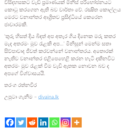
විසිදහසකට වැඩි ප්‍රමාණයක් මිනිස් පරිභෝජනයට
කොටු කරගෙන ඇති බව වාර්තා වේ. රක්‍ෂිත කොල්ලය
මෙරට වනාන්තර ආශ්‍රිතව ප්‍රසිද්ධියේ කෙරෙන
ජාවාරමකි.
‘තුරු හිසත් දිය බිඳත් අප අතැර ගිය දිනෙක මරු කතර
මැද අතරමං මුව රැළකි අප…’ මිනිසුන් මෙන්ම සතා
සිව්පාවාද ජීවත් කරවන්නේ වනාන්තරය. අතොරක්
නැතිව වනාන්තර එළිපෙහෙළි කරන හැටි දකිනවිට
අතරමං මුව රැළක් වීම වැඩි ඈතක නොවන බව ද
අපගේ විශ්වාසයයි.
තරංග රත්නවීර
උපුටා ගැනීම –
divaina.lk