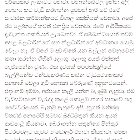
වර්ෂයකට ලංකාවට එනවා. වනාන්තරවල ඉන්න අලි
ගහනය තව වැඩි කරගන්න පුළුවන් නම් මේ රටේ
සංචාරක කර්මාන්තයට විශාල ශක්තියක් වෙනවා. අපේ
රට ලෝකයේ තවත් ජනප්‍රිය වෙනවා. රටේ ආර්ථිකයට
දැවැන්ත ශක්තියක් ලැබෙනවා. ඒ සම්බන්ධයෙන් තවම
අදාළ බලධාරීන්ගේ සහ නිලධාරීන්ගේ අවධානය යොමු
වෙලා නෑ. ඒ වගේ ම දඩාවතේ යන බල්ලන් වෙනුවෙන්
කතා කරන්න ගිහින් ලොකු, ලොකු අයත් එක්කත්
හැප්පෙන්න වුණා. එක දවසක් මට්ටක්කුලියේ
බැල්ලියන්ව වන්ධ්‍යකරණය කරන වැඩසටහනකට
සහභාගි වෙලා ගුටි නොකා බේරුණේ අනූනවයෙන්.
එදා නම් අම්මා, අප්පගෙ කෑලි යන්න බැණුම් ඇහුවා. එම
වැඩසටහනේ වැරැද්ද කළේ කොළඹ නගර සභාවේ පශු
වෛiවරයෙක්. බැනුම් ඇහුවේ අපි. නූගත් මිනිස්සු
විතරක් නෙමෙයි සමහර බුද්ධිමතුන් කියන අයත්
ආඩපාළි කියනවා. බේරාගන්න සතුන්ගෙ පින්තූර
පිටරටවලට යැව්ව ම ඩොලර් එනවා කියනවා. මේක