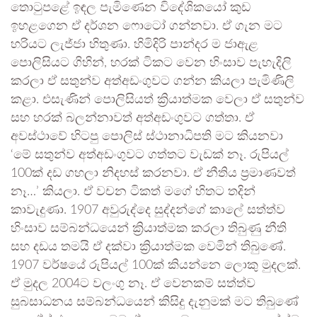
තොටුපළේ ඉඳල පැමිණෙන විදේශිකයෝ කුඩ
ඉහළගෙන ඒ දර්ශන ෆොටෝ ගන්නවා. ඒ ගැන මට
හරියට ලැජ්ජා හිතුණා. හිමිදිරි පාන්දර ම ජාඇළ
පොලිසියට ගිහින්, හරක් ටිකට වෙන හිංසාව පැහැදිලි
කරලා ඒ සතුන්ව අත්අඩංගුවට ගන්න කියලා පැමිණිලි
කළා. එසැණින් පොලිසියත් ක්‍රියාත්මක වෙලා ඒ සතුන්ව
සහ හරක් බලන්නාවත් අත්අඩංගුවට ගත්තා. ඒ
අවස්ථාවේ හිටපු පොලිස් ස්ථානාධිපති මට කියනවා
‘මේ සතුන්ව අත්අඩංගුවට ගත්තට වැඩක් නෑ. රුපියල්
100ක් දඩ ගහලා නිදහස් කරනවා. ඒ නීතිය ප්‍රමාණවත්
නෑ…’ කියලා. ඒ වචන ටිකත් මගේ හිතට තදින්
කාවැදුණා. 1907 අවුරුද්දෙ සුද්දන්ගේ කාලේ සත්ත්ව
හිංසාව සම්බන්ධයෙන් ක්‍රියාත්මක කරලා තිබුණු නීති
සහ දඩය තමයි ඒ දක්වා ක්‍රියාත්මක වෙමින් තිබුණේ.
1907 වර්ෂයේ රුපියල් 100ක් කියන්නෙ ලොකු මුදලක්.
ඒ මුදල 2004ට වලංගු නෑ. ඒ වෙනකම් සත්ත්ව
සුබසාධනය සම්බන්ධයෙන් කිසිදු දැනුමක් මට තිබුණේ