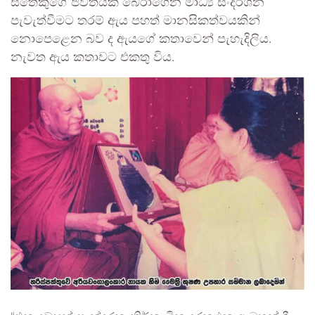
සතෙකුගේ ජීවිතයක් බේරාගෙන මාධ්‍ය සංදර්ශන
පැවැත්වීමට තරම් ඇය පහත් මානසිකත්වයකින්
නොපෙළෙන බව ද ඇයගේ කතාවෙන් පැහැදිලිය.
නැවත ඇය කතාවට එකතු විය.