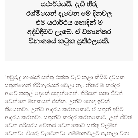
යථාර්ථයයි. දැඩි හිරු
රශ්මියෙන් දැවෙන මේ දිනවල
එම යථාර්ථය හොඳින් ම
අද්විඳීමට ලැබේ. ඒ වනාන්තර
විනාශයේ කටුක ප්‍රතිඵලයකි.
“අවුරුදු ගාණක් සත්තු එක්ක වැඩ කළා කිසිම දවසක
සතුන්ගෙන් හිරිහැරයක් වෙලා නෑ. නිතර ම කරදර
ආවේ කකුල් දෙකේ සතුන්ගෙන්. තිරිසන් සතා ජීවත්
වෙන්නෙ මතකයන් එක්ක. උන්ට හොඳ ඉවක්
තියෙනවා. උන්ට ආදරය කරනකොට ඒ සතුන් අපිට
ආදරය කරනවා. සතුන්ට කරදර කරනකොට, උන් ජීවත්
වෙන පරිසරය වෙනස් වෙනකොට සත්තු වල්මත්
වෙනවා. වියරු වැටෙනවා. ගම්මානවලට පැනලා වගා