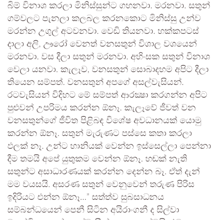
බිම් විනාශ කරලා මිනිස්සුන්ට ගහනවා. මරනවා. සතුන්
ගම්වලට පැනලා කලබල කරනකොට මිනිස්සු උන්ව
මරන්න උගුල් අටවනවා. වෙඩි තියනවා. හක්කපටස්
දාලා අලි, ඌරෝ වෙනත් වනසතුන් විශාල වශයෙන්
මරනවා. වස දීලා සතුන් මරනවා. අහිංසක සතුන් විනාශ
වෙලා යනවා. කැලෑව, වනසතුන් සොබාදහම අපිට දීලා
තියෙන සම්පත්. වනසතුන් අපගේ අසල්වැසියන්.
රටවැසියන් විදිහට මේ සම්පත් ආරක්‍ෂා කරගන්න අපිට
පුළුවන් උපරිමය කරන්න ඕනෑ. කැලෑවේ ජීවත් වන
වනසතුන්ගේ ජීවිත පිළිබඳ විශේෂ අවධානයක් යොමු
කරන්න ඕනෑ. සතුන් මැරුණට පස්සෙ කතා කරලා
ඵලක් නෑ. උන්ට හානියක් වෙන්න ඉස්සෙල්ලා පෙන්නා
දීම තමයි අපේ යුතුකම වෙන්න ඕනෑ. හඬක් නැති
සතුන්ට අසාධාරණයක් කරන්න දෙන්න බෑ. ඒත් දැන්
මම වයසයි. අසරණ සතුන් වෙනුවෙන් තරුණ පිරිස
ඉදිරියට එන්න ඕනෑ…” සත්ත්ව සුබසාධනය
සම්බන්ධයෙන් පෙනී සිටින අයිරාංගනී ද සිල්වා