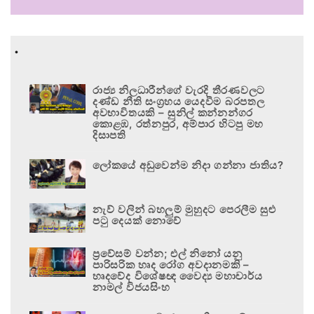
.
රාජ්‍ය නිලධාරීන්ගේ වැරදි තීරණවලට
දණ්ඩ නීති සංග්‍රහය යෙදවීම බරපතල
අවභාවිතයකි – සුනිල් කන්නන්ගර
කොළඹ, රත්නපුර, අම්පාර හිටපු මහ
දිසාපති
ලෝකයේ අඩුවෙන්ම නිදා ගන්නා ජාතිය?
නැව් වලින් බහලුම් මුහුදට පෙරලීම සුළු
පටු දෙයක් නොවේ
ප්‍රවේසම් වන්න; එල් නිනෝ යනු
පාරිසරික හෘද රෝග අවදානමකි –
හෘදවේද විශේෂඥ වෛද්‍ය මහාචාර්ය
නාමල් විජයසිංහ