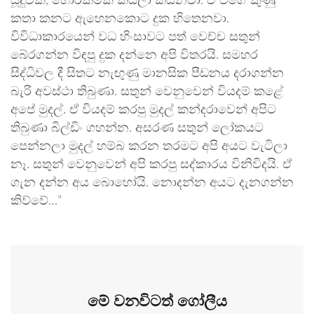
සූදුවක්, හොරකමක් කියලා කියනවා. ඒ වගේ කුණු
කතා කනට ඇහෙනකොට දුක හිතෙනවා.
විවිධාකාරයෙන් වධ හිංසාවට පත් වෙච්ච සතුන්
බේරගන්න විඳපු දුක දන්නෙ අපි විතරයි. සමහර
සිද්ධිවල දී සිතට නැඟුණු මානසික පීඩනය දරාගන්න
බැරි අවස්ථා තිබුණා. සතුන් වෙනුවෙන් වියදම් කළේ
අපේ මුදල්. ඒ වියදම් කරපු මුදල් කන්දරාවෙන් අපිට
තිබුණා බිල්ඩිං ගහන්න. අසරණ සතුන් ලෝකයට
පෙන්නලා මුදල් හම්බ කරන තරමට අපි අයට වැටිලා
නෑ. සතුන් වෙනුවෙන් අපි කරපු සද්කාරය විනිවිදයි. ඒ
ගැන දන්න අය බොහෝයි. නොදන්න අයට දැනගන්න
කිව්වේ…”
මේ වනවිටත් ගෝලීය