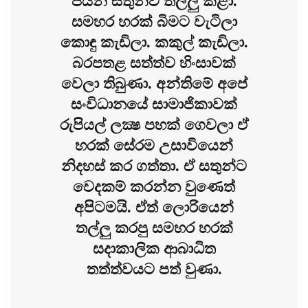
පයින් සතුන්ව තල්ලු කළා.
සමහර හරක් බිමට වැටිලා
කොඳු කැඩිලා. කකුල් කැඩිලා.
බරපතළ සත්ත්ව හිංසාවක්
වෙලා තිබුණා. අන්තිමේ අපේ
සංවිධානයේ සාමාජිකාවක්
රුපියල් ලක්‍ෂ පහක් ගෙවලා ඒ
හරක් සේරම උසාවියෙන්
නිදහස් කර ගත්තා. ඒ සතුන්ට
වෙදකම් කරන්න වුණෙත්
අපිටමයි. ඒත් ලොරියෙන්
තල්ලු කරපු සමහර හරක්
සදාකාලික ආබාධිත
තත්ත්වයට පත් වුණා.