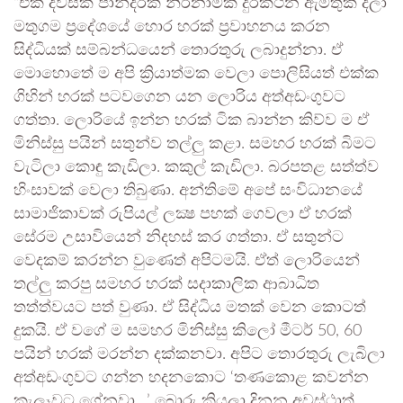
“එක දවසක් පාන්දරක නිර්නාමික දුරකථන ඇමතුක් දීලා
මතුගම ප්‍රදේශයේ හොර හරක් ප්‍රවාහනය කරන
සිද්ධියක් සම්බන්ධයෙන් තොරතුරු ලබාදුන්නා. ඒ
මොහොතේ ම අපි ක්‍රියාත්මක වෙලා පොලිසියත් එක්ක
ගිහින් හරක් පටවගෙන යන ලොරිය අත්අඩංගුවට
ගත්තා. ලොරියේ ඉන්න හරක් ටික බාන්න කිව්ව ම ඒ
මිනිස්සු පයින් සතුන්ව තල්ලු කළා. සමහර හරක් බිමට
වැටිලා කොඳු කැඩිලා. කකුල් කැඩිලා. බරපතළ සත්ත්ව
හිංසාවක් වෙලා තිබුණා. අන්තිමේ අපේ සංවිධානයේ
සාමාජිකාවක් රුපියල් ලක්‍ෂ පහක් ගෙවලා ඒ හරක්
සේරම උසාවියෙන් නිදහස් කර ගත්තා. ඒ සතුන්ට
වෙදකම් කරන්න වුණෙත් අපිටමයි. ඒත් ලොරියෙන්
තල්ලු කරපු සමහර හරක් සදාකාලික ආබාධිත
තත්ත්වයට පත් වුණා. ඒ සිද්ධිය මතක් වෙන කොටත්
දුකයි. ඒ වගේ ම සමහර මිනිස්සු කිලෝ මීටර් 50, 60
පයින් හරක් මරන්න දක්කනවා. අපිට තොරතුරු ලැබිලා
අත්අඩංගුවට ගන්න හදනකොට ‘තණකොළ කවන්න
කැලෑවට ගේනවා…’ බොරු කියලා දිනන අවස්ථාත්