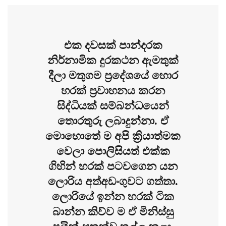
එක දවසක් පාන්දරක
නිර්නාමික දුරකථන ඇමතුක්
දීලා මතුගම ප්‍රදේශයේ හොර
හරක් ප්‍රවාහනය කරන
සිද්ධියක් සම්බන්ධයෙන්
තොරතුරු ලබාදුන්නා. ඒ
මොහොතේ ම අපි ක්‍රියාත්මක
වෙලා පොලිසියත් එක්ක
ගිහින් හරක් පටවගෙන යන
ලොරිය අත්අඩංගුවට ගත්තා.
ලොරියේ ඉන්න හරක් ටික
බාන්න කිව්ව ම ඒ මිනිස්සු