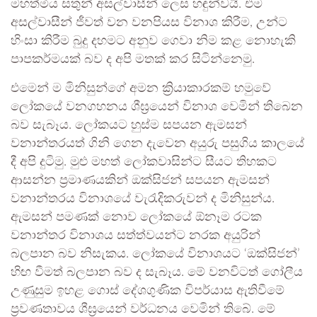
මහත්මිය සතුන් අසල්වාසීන් ලෙස හඳුන්වයි. එම
අසල්වාසීන් ජීවත් වන වනපියස විනාශ කිරීම, උන්ට
හිංසා කිරීම බුදු දහමට අනුව ගෙවා නිම කළ නොහැකි
පාපකර්මයක් බව ද අපි මතක් කර සිටින්නෙමු.
එමෙන් ම මිනිසුන්ගේ අමන ක්‍රියාකාරකම් හමුවේ
ලෝකයේ වනගහනය ශීඝ්‍රයෙන් විනාශ වෙමින් තිබෙන
බව සැබෑය. ලෝකයට හුස්ම සපයන ඇමසන්
වනාන්තරයත් ගිනි ගෙන දැවෙන අයුරු පසුගිය කාලයේ
දී අපි දුටිමු. මුළු මහත් ලෝකවාසින්ට සීයට තිහකට
ආසන්න ප්‍රමාණයකින් ඔක්සිජන් සපයන ඇමසන්
වනාන්තරය විනාශයේ වැරැදිකරුවන් ද මිනිසුන්ය.
ඇමසන් පමණක් නොව ලෝකයේ ඕනෑම රටක
වනාන්තර විනාශය සත්ත්වයන්ට නරක අයුරින්
බලපාන බව නිසැකය. ලෝකයේ විනාශයට ‘ඔක්සිජන්’
හිඟ වීමත් බලපාන බව ද සැබෑය. මේ වනවිටත් ගෝලීය
උණුසුම ඉහළ ගොස් දේශගුණික විපර්යාස ඇතිවීමේ
ප්‍රවණතාවය ශීඝ්‍රයෙන් වර්ධනය වෙමින් තිබේ. මේ