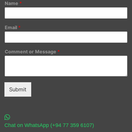
Name
*
Email
*
Comment or Message
*
Submit
Chat on WhatsApp (+94 77 359 6107)