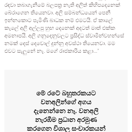
රඳවා තබාගැනීමේ බලපත්‍ර නැති අලිත් කිහිපදෙනෙක්
බේරාගෙන තියෙනවා. අලි සම්බන්ධයෙන් පෙනී
ඉන්නකොට පැමිණි බාධක නම් එමටයි. ඒ කාලේ
කැලේ අලි අල්ලපු හුඟ දෙනෙක් අදටත් මාත් එක්ක
අමනාපයි. අලි ගනුදෙනුවලට ප්‍රසිද්ධ ස්වාමීන්වහන්සේ
නමක් දෙස් දෙවොල් දුන්නු අවස්ථා තියෙනවා. මම
එවට සැලුනේ නෑ. මගේ රාජකාරිය කළා…”
මේ රටේ බහුතරකයට
වනඅලින්ගේ අගය
දැනෙන්නෙ නෑ. වනඅලි
නැරඹීම ප්‍රධාන අරමුණ
කරගෙන විශාල සංචාරකයන්