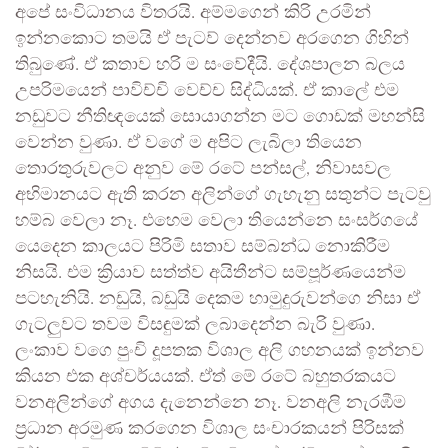
අපේ සංවිධානය විතරයි. අම්මගෙන් කිරි උරමින්
ඉන්නකොට තමයි ඒ පැටව් දෙන්නව අරගෙන ගිහින්
තිබුණේ. ඒ කතාව හරි ම සංවේදීයි. දේශපාලන බලය
උපරිමයෙන් පාවිච්චි වෙච්ච සිද්ධියක්. ඒ කාලේ එම
නඩුවට නීතිඥයෙක් සොයාගන්න මට ගොඩක් මහන්සි
වෙන්න වුණා. ඒ වගේ ම අපිට ලැබිලා තියෙන
තොරතුරුවලට අනුව මේ රටේ පන්සල්, නිවාසවල
අභිමානයට ඇති කරන අලින්ගේ ගැහැනු සතුන්ට පැටවු
හම්බ වෙලා නෑ. එහෙම වෙලා තියෙන්නෙ සංසර්ගයේ
යෙදෙන කාලයට පිරිමි සතාව සම්බන්ධ නොකිරීම
නිසයි. එම ක්‍රියාව සත්ත්ව අයිතීන්ට සම්පූර්ණයෙන්ම
පටහැනියි. නඩුයි, බඩුයි දෙකම හාමුදුරුවන්ගෙ නිසා ඒ
ගැටලුවට තවම විසඳුමක් ලබාදෙන්න බැරි වුණා.
ලංකාව වගෙ පුංචි දූපතක විශාල අලි ගහනයක් ඉන්නව
කියන එක අශ්චර්යයක්. ඒත් මේ රටේ බහුතරකයට
වනඅලින්ගේ අගය දැනෙන්නෙ නෑ. වනඅලි නැරඹීම
ප්‍රධාන අරමුණ කරගෙන විශාල සංචාරකයන් පිරිසක්