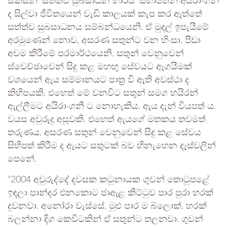
සකසන ‘සත්ත්ව සුබසාධන භාරය’ සභාපතිනී අයිරාංගනී
ද සිල්වා ජීවිතයෙන් වැඩි කාලයක් කැප කර ඇත්තේ
සත්ත්ව සුබසාධනය සම්බන්ධයෙනි. ඒ මුදල් ඉපැයීමේ
අරමුණෙන් නොව, අසරණ සතුන්ට වන හිංසා, පීඩා
අවම කිරීමේ පරමාර්ථයෙනි. සතුන් වෙනුවෙන්
ස්වෙච්ඡාවෙන් සිදු කළ මහඟු සේවයට ඇගයීමක්
වශයෙන් ඇය සම්මානයට පාත්‍ර වී ඇති අවස්ථා ද
කිහිපයකි. එහෙත් මේ වනවිට සතුන් සමග හයිරන්
ඇල්ලීමට අයිරාංගනී ට නොහැකිය. ඇය දැන් වියපත් ය.
වයස අවුරුදු අසූවකි. එහෙත් ඇයගේ මතකය තවමත්
තරුණය. අසරණ සතුන් වෙනුවෙන් සිදු කළ සේවය
සිහිපත් කිරීම ද ඇයට සතුටක් බව හිනැහෙන දෑස්වලින්
පෙනේ.
“2004 අවුරුද්දේ දවසක කටුනායක ගුවන් තොටුපළේ
ඉඳලා පාන්දර එනකොට ජාඇළ කිට්ටුව පාර පුරා හරක්
දුවනවා. අනෝරා වැස්සේ, මුළු පාර ම බ්ලොක්. හරක්
බලන්නා දිග කෙවිටකින් ඒ සතුන්ට තලනවා. ගුවන්