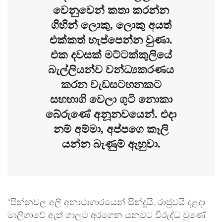
වෙනුවෙන් කතා කරන්න
ගිහින් ලොකු, ලොකු අයත්
එක්කත් හැප්පෙන්න වුණා.
එක දවසක් මට්ටක්කුලියේ
බැල්ලියන්ව වන්ධ්‍යකරණය
කරන වැඩසටහනකට
සහභාගි වෙලා ගුටි නොකා
බේරුණේ අනූනවයෙන්. එදා
නම් අම්මා, අප්පගෙ කෑලි
යන්න බැණුම් ඇහුවා.
“පින්නවල අලි අනාථාගාරයෙන් සින්දුයි, රාජුවයි දළදා
මාලිගාවේ ඇත් ගාලට අරගෙන යනවට විරුද්ධ වුණේ