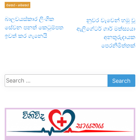
එතෙර - මෙතෙර
බාලවයස්කාර ලිංගික
නුවර වැවෙන් හමු වූ
සේවන පනත් කෙටුම්පත
ඇලිගේටර් ගාර් මත්ස්‍යයා
ඉවත් කර ගැනෙයි
අනතුරුදායක
පෙරනිමිත්තක්