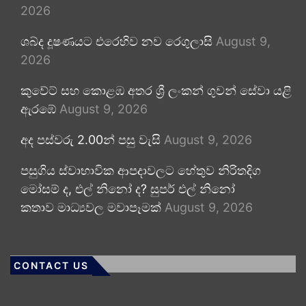
2026
ශබ්ද දූෂණයට එරෙහිව නව රෙගුලාසි
August 9,
2026
කුවේට් සහ කොළඹ අතර ශ්‍රී ලංකන් ගුවන් සේවා යළි
ඇරඹේ
August 9, 2026
අද පස්වරු 2.00න් පසු වැසි
August 9, 2026
පසුගිය ස්වාභාවික ආපදාවලට හේතුව නිරිතදිග
මෝසම් ද, එල් නිනෝ ද? සුපර් එල් නිනෝ
කතාව මාධ්‍යවල මවාපෑමක්
August 9, 2026
CONTACT US