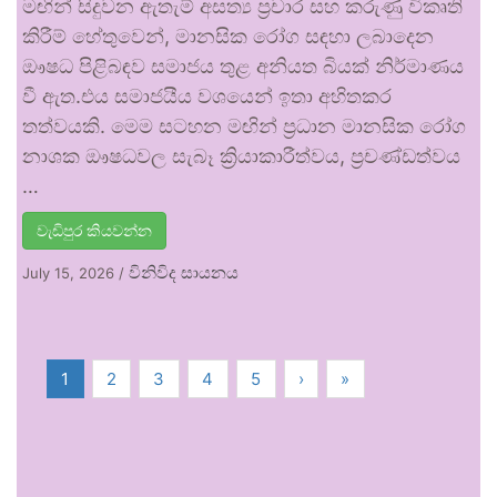
මඟින් සිදුවන ඇතැම් අසත්‍ය ප්‍රචාර සහ කරුණු විකෘති
කිරීම් හේතුවෙන්, මානසික රෝග සඳහා ලබාදෙන
ඖෂධ පිළිබඳව සමාජය තුළ අනියත බියක් නිර්මාණය
වී ඇත.එය සමාජයීය වශයෙන් ඉතා අහිතකර
තත්වයකි. මෙම සටහන මඟින් ප්‍රධාන මානසික රෝග
නාශක ඖෂධවල සැබෑ ක්‍රියාකාරීත්වය, ප්‍රචණ්ඩත්වය
…
වැඩිපුර කියවන්න
විනිවිද සායනය
July 15, 2026
/
1
2
3
4
5
›
»