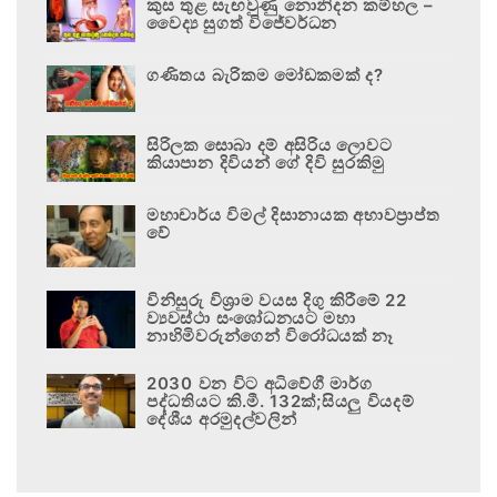
කුස තුළ සැඟවුණු නොනිදන කම්හල –
වෛද්‍ය සුගත් විජේවර්ධන
ගණිතය බැරිකම මෝඩකමක් ද?
සිරිලක සොබා දම් අසිරිය ලොවට
කියාපාන දිවියන් ගේ දිවි සුරකිමු
මහාචාර්ය විමල් දිසානායක අභාවප්‍රාප්ත
වේ
විනිසුරු විශ්‍රාම වයස දිගු කිරීමේ 22
ව්‍යවස්ථා සංශෝධනයට මහා
නාහිමිවරුන්ගෙන් විරෝධයක් නෑ
2030 වන විට අධිවේගී මාර්ග
පද්ධතියට කි.මී. 132ක්;සියලු වියදම්
දේශීය අරමුදල්වලින්