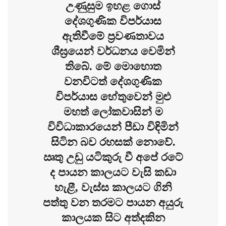
උණුසුම ඉහළ ගොස්
දේශගුණික විපර්යාස
ඇතිවීමේ ප්‍රවණතාවය
ශීඝ්‍රයෙන් වර්ධනය වෙමින්
තිබේ. මේ මොහොත
වනවිටත් දේශගුණික
විපර්යාස හේතුවෙන් මුළු
මහත් ලෝකවාසින් ම
විවිධාකාරයෙන් පීඩා විඳිමින්
සිටින බව රහසක් නොවේ.
ඍතු උඩු යටිකුරු වී අපේ රටේ
ද පායන කාලයට වැසි කඩා
හැළී, වැස්ස කාලයට ගිනි
පත්තු වන තරමට පායන අයුරු
කාලයක සිට අත්දකින