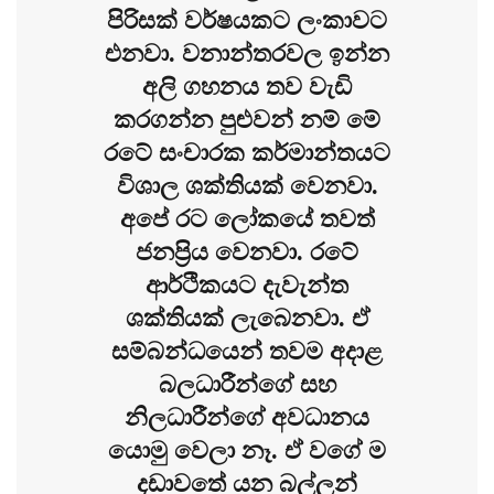
පිරිසක් වර්ෂයකට ලංකාවට
එනවා. වනාන්තරවල ඉන්න
අලි ගහනය තව වැඩි
කරගන්න පුළුවන් නම් මේ
රටේ සංචාරක කර්මාන්තයට
විශාල ශක්තියක් වෙනවා.
අපේ රට ලෝකයේ තවත්
ජනප්‍රිය වෙනවා. රටේ
ආර්ථිකයට දැවැන්ත
ශක්තියක් ලැබෙනවා. ඒ
සම්බන්ධයෙන් තවම අදාළ
බලධාරීන්ගේ සහ
නිලධාරීන්ගේ අවධානය
යොමු වෙලා නෑ. ඒ වගේ ම
දඩාවතේ යන බල්ලන්