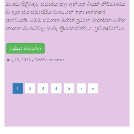
ඖෂධ පිළිබඳව සමාජය තුළ අනියත බියක් නිර්මාණය
වී ඇත.එය සමාජයීය වශයෙන් ඉතා අහිතකර
තත්වයකි. මෙම සටහන මඟින් ප්‍රධාන මානසික රෝග
නාශක ඖෂධවල සැබෑ ක්‍රියාකාරීත්වය, ප්‍රචණ්ඩත්වය
…
වැඩිපුර කියවන්න
විනිවිද සායනය
July 15, 2026
/
1
2
3
4
5
›
»