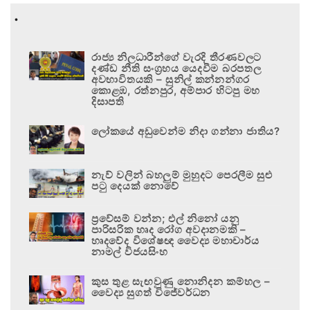
.
රාජ්‍ය නිලධාරීන්ගේ වැරදි තීරණවලට
දණ්ඩ නීති සංග්‍රහය යෙදවීම බරපතල
අවභාවිතයකි – සුනිල් කන්නන්ගර
කොළඹ, රත්නපුර, අම්පාර හිටපු මහ
දිසාපති
ලෝකයේ අඩුවෙන්ම නිදා ගන්නා ජාතිය?
නැව් වලින් බහලුම් මුහුදට පෙරලීම සුළු
පටු දෙයක් නොවේ
ප්‍රවේසම් වන්න; එල් නිනෝ යනු
පාරිසරික හෘද රෝග අවදානමකි –
හෘදවේද විශේෂඥ වෛද්‍ය මහාචාර්ය
නාමල් විජයසිංහ
කුස තුළ සැඟවුණු නොනිදන කම්හල –
වෛද්‍ය සුගත් විජේවර්ධන