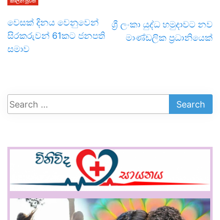
කාලීන පුවත්
වෙසක් දිනය වෙනුවෙන්
ශ්‍රී ලංකා යුද්ධ හමුදාවට නව
සිරකරුවන් 61කට ජනපති
මාණ්ඩලික ප්‍රධානියෙක්
සමාව