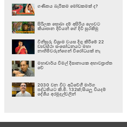
ගණිතය බැරිකම මෝඩකමක් ද?
සිරිලක සොබා දම් අසිරිය ලොවට
කියාපාන දිවියන් ගේ දිවි සුරකිමු
විනිසුරු විශ්‍රාම වයස දිගු කිරීමේ 22
ව්‍යවස්ථා සංශෝධනයට මහා
නාහිමිවරුන්ගෙන් විරෝධයක් නෑ
මහාචාර්ය විමල් දිසානායක අභාවප්‍රාප්ත
වේ
2030 වන විට අධිවේගී මාර්ග
පද්ධතියට කි.මී. 132ක්;සියලු වියදම්
දේශීය අරමුදල්වලින්