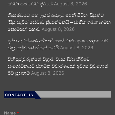
මෙටා සමාගමට දඩයක්
August 8, 2026
ශිෂ්‍යත්වයට සහ උසස් පෙළට පෙනී සිටින සිසුන්ට
‘සිසු සැරිය’ සේවාව ක්‍රියාත්මකයි – ජාතික ගමනාගමන
කොමිෂන් සභාව
August 8, 2026
දත්ත ආරක්ෂණ අධිකාරියෙන් රාජ්‍ය අංශය සඳහා නව
චක්‍ර ලේඛයක් නිකුත් කරයි
August 8, 2026
විනිසුරුවරුන්ගේ විශ්‍රාම වයස දීර්ඝ කිරීමේ
සංශෝධනයට ජනමත විචාරණයක් අවශ්‍ය වුවහොත්
ඊට සූදානම්
August 8, 2026
CONTACT US
Name
*