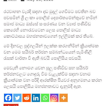
රථවාහන වැරදි සඳහා දඩ මුදල් ගෙවීමට පවතින බව
පවසමින් ශ්‍රී ලංකා පොලිස් දෙපාර්තමේන්තුවේ නමින්
සමාජ මාධ්‍ය ඔස්සේ සංසරණය වන ව්‍යාජ පණිවිඩ
කෙරෙහි නොරැවටෙන ලෙස පොලිස් මාධ්‍ය
කොට්ඨාසය මහජනතාවගෙන් ඉල්ලීමක් කර තිබේ.
මේ දිනවල පුද්ගලයින් ඉලක්ක කරගනිමින් ක්‍රියාත්මක
වන මෙම සයිබර් තර්ජන සම්බන්ධයෙන් පැමිණිලි
රැසක් වාර්තා වී ඇති බවයි පොලිසිය පවසයි.
මෙවැනි නොමග යවන සුලු පණිවිඩ සහ සයිබර්
තර්ජනවලට ගොදුරු වීම වැළැක්වීම සඳහා වහාම
ක්‍රියාත්මක වන පරිදි ආරක්ෂිත පියවර අනුගමනය කරන
ලෙසයි පොලිසිය මහජනතාවට දැනුම්දී ඇත.