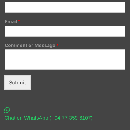
Email
*
Comment or Message
*
Submit
Chat on WhatsApp (+94 77 359 6107)