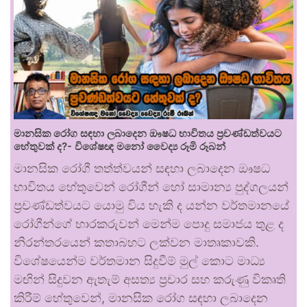
මානසික රෝග සඳහා ලබාදෙන ඖෂධ භාවිතය ප්‍රචණ්ඩත්වයට
හේතුවක් ද?- විශේෂඥ මනෝ වෛද්‍ය රූමි රූබන්
මානසික රෝගී තත්ත්වයන් සඳහා ලබාදෙන ඖෂධ
භාවිතය හේතුවෙන් රෝගීන් හෝ සාමාන්‍ය පුද්ගලයන්
ප්‍රචණ්ඩත්වයට යොමු විය හැකි ද යන්න වර්තමානයේ
රෝගීන්ගේ භාරකරුවන් මෙන්ම පොදු සමාජය තුළ ද
නිරන්තරයෙන් කතාබහට ලක්වන මාතෘකාවකි.
විශේෂයෙන්ම වර්තමාන සිදුවීම් මුල් කොට මාධ්‍ය
මඟින් සිදුවන ඇතැම් අසත්‍ය ප්‍රචාර සහ කරුණු විකෘති
කිරීම් හේතුවෙන්, මානසික රෝග සඳහා ලබාදෙන