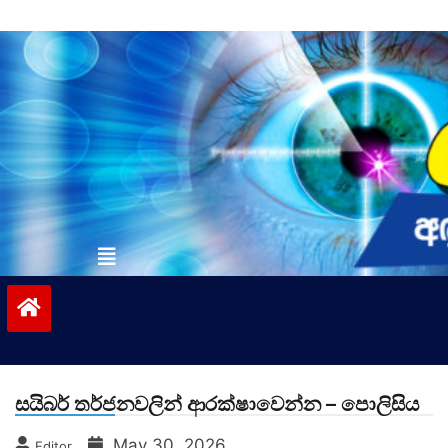
Skip
to
content
vinivida.lk
සයිබර් තර්ජනවලින් ආරක්ෂාවෙන්න – පොලිසිය
May 30, 2026
Editor