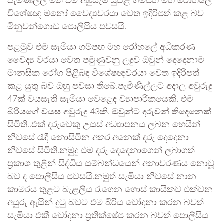
පැමිණිල්ල මත එම අඹුසැමි යුවළ ගම්පහ මහ රෝහලේ
විශේෂඥ මනෝ වෛද්‍යවරයා වෙත ඉදිරිපත් කළ බව
මිනුවන්ගොඩ පොලිසිය පවසයි.
පළමුව එම සැමියා ගම්පහ මහ රෝහලේ අධිකරණ
වෛද්‍ය වරයා වෙත පමුණුවනු ලදුව ඔවුන් දෙදෙනාම
මානසික රෝග පිළිබඳ විශේෂඥවරයා වෙත ඉදිරිපත්
කළ යුතු බව ඔහු පවසා තිබේ.පැමිණිල්ලට අදාල අවුරුදු
47ක් වයසැති සැමියා වෙළෙඳ ව්‍යාපාරිකයෙකි. එම
බිරියගේ වයස අවුරුදු 43කි. ඔවුන්ට දරුවන් තිදෙනෙක්
සිටිති..එක් දරුවෙකු උසස් අධ්‍යාපනය ලබන හෙයින්
නිවසේ රැඳී නොසිටින අතර අනෙක් දරු දෙදෙනා
නිවසේ සිටිති.නමුදු එම දරු දෙදෙනාගෙන් ලබාගත්
ප්‍රකාශ තුළින් සිද්ධිය සම්බන්ධයෙන් අනාවරණය නොවූ
බව ද පොලිසිය පවසයි.නමුත් සැමියා නිවසේ නාන
කාමරය තුළට බැළලිය රැගෙන ගොස් කායිකව එක්වන
අයුරු ඇසින් දුටු බවට එම බිරිය චෝදනා කරන බවත්
සැමියා එකී චෝදනා ප්‍රතික්ෂේප කරන බවත් පොලිසිය