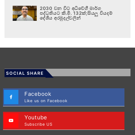
2030 වන විට අධිවේගී මාර්ග
පද්ධතියට කි.මී. 132ක්;සියලු වියදම්
දේශීය අරමුදල්වලින්
SOCIAL SHARE
Facebook
Like us on Facebook
Youtube
Subscribe US