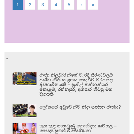
1
2
3
4
5
›
»
.
රාජ්‍ය නිලධාරීන්ගේ වැරදි තීරණවලට
දණ්ඩ නීති සංග්‍රහය යෙදවීම බරපතල
අවභාවිතයකි – සුනිල් කන්නන්ගර
කොළඹ, රත්නපුර, අම්පාර හිටපු මහ
දිසාපති
ලෝකයේ අඩුවෙන්ම නිදා ගන්නා ජාතිය?
කුස තුළ සැඟවුණු නොනිදන කම්හල –
වෛද්‍ය සුගත් විජේවර්ධන