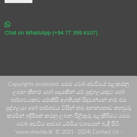
Chat on WhatsApp (+94 77 359 6107)
Copyrights protected: මෙම වෙබ් අඩවියේ පළකරනු
ලබන කිනම් හෝ දෙයකින් යම් පුද්ගලයකුට හෝ
පාර්ශවයකට යම්කිසි අගතියක් සිදුවන්නේ නම් එම
පුද්ගලයා හෝ පාර්ශවය විසින් තම අනන්‍යතාව තහවුරු
කරමින් ඉදිරිපත් කරනු ලබන පිළිතුරු පළකිරීමට මෙම
වෙබ් අඩවිය ආචාර ධර්මීය වශයෙන් බැඳී සිටී.
'www.vinivida.lk' © 2021- 2024| Contact Us -