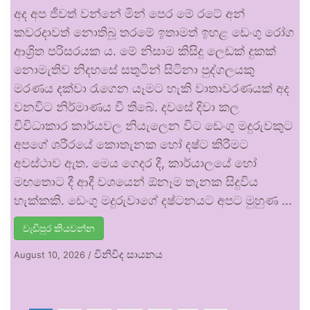
අද අප ජීවත් වන්නේ මින් පෙර මේ රටේ අන්
කවරදාවත් නොතිබූ තරමේ ඉතාමත් ඉහළ ඩෙංගු රෝග
ආශ්‍රිත පරිසරයක ය. මේ නිසාම කිසිදු ලෙඩක් දුකක්
නොමැතිව නිදහසේ සතුටින් සිටිනා පුද්ගලයකු
මරණය දක්වා රැගෙන යෑමට හැකි වාතාවරණයක් අද
වනවිට නිර්මාණය වී තිබේ. දවසේ දිවා කල
විවිධාකාර කාර්යවල නියැලෙන විට ඩෙංගු මදුරුවකුට
අපගේ ශරීරයේ කොතැනක හෝ දෂ්ට කිරීමට
අවස්ථාව ඇත. මෙය ගෙදර දී, කාර්යාලයේ හෝ
මඟතොට දී ආදී වශයෙන් ඕනෑම තැනක සිදුවිය
හැක්කකි. ඩෙංගු මදුරුවාගේ දෂ්ටනයට අපට මුහුණ …
වැඩිපුර කියවන්න
විනිවිද සායනය
August 10, 2026
/