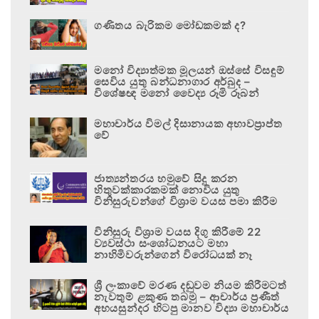
ගණිතය බැරිකම මෝඩකමක් ද?
මනෝ විද්‍යාත්මක මූලයන් ඔස්සේ විසඳුම්
සෙවිය යුතු බන්ධනාගාර අර්බුද –
විශේෂඥ මනෝ වෛද්‍ය රූමි රූබන්
මහාචාර්ය විමල් දිසානායක අභාවප්‍රාප්ත
වේ
ජාත්‍යන්තරය හමුවේ සිදු කරන
හිතුවක්කාරකමක් නොවිය යුතු
විනිසුරුවන්ගේ විශ්‍රාම වයස පමා කිරීම
විනිසුරු විශ්‍රාම වයස දිගු කිරීමේ 22
ව්‍යවස්ථා සංශෝධනයට මහා
නාහිමිවරුන්ගෙන් විරෝධයක් නෑ
ශ්‍රී ලංකාවේ මරණ දඬුවම නියම කිරීමටත්
නැවතුම් ළකුණ තබමු – ආචාර්ය ප්‍රණීත්
අභයසුන්දර හිටපු මානව විද්‍යා මහාචාර්ය