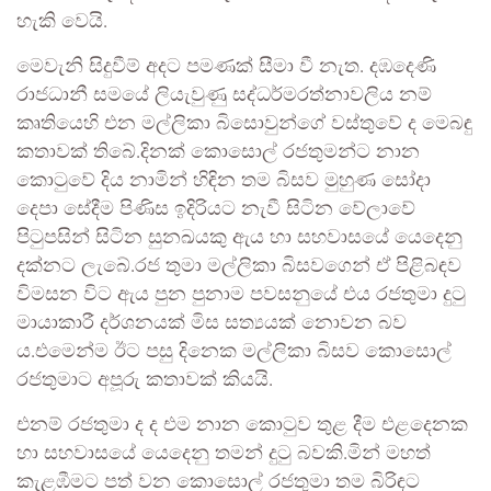
හැකි වෙයි.
මෙවැනි සිදුවීම් අදට පමණක් සීමා වී නැත. දඹදෙණි
රාජධානී සමයේ ලියැවුණු සද්ධර්මරත්නාවලිය නම්
කෘතියෙහි එන මල්ලිකා බිසොවුන්ගේ වස්තුවේ ද මෙබඳු
කතාවක් තිබේ.දිනක් කොසොල් රජතුමන්ට නාන
කොටුවේ දිය නාමින් හිඳින තම බිසව මුහුණ සෝදා
දෙපා සේදීම පිණිස ඉදිරියට නැවී සිටින වේලාවේ
පිටුපසින් සිටින සුනඛයකු ඇය හා සහවාසයේ යෙදෙනු
දක්නට ලැබේ.රජ තුමා මල්ලිකා බිසවගෙන් ඒ පිළිබඳව
විමසන විට ඇය පුන පුනාම පවසනුයේ එය රජතුමා දුටු
මායාකාරී දර්ශනයක් මිස සත්‍යයක් නොවන බව
ය.එමෙන්ම ඊට පසු දිනෙක මල්ලිකා බිසව කොසොල්
රජතුමාට අපූරු කතාවක් කියයි.
එනම් රජතුමා ද ද එම නාන කොටුව තුළ දීම එළදෙනක
හා සහවාසයේ යෙදෙනු තමන් දුටු බවකි.මින් මහත්
කැළඹීමට පත් වන කොසොල් රජතුමා තම බිරිඳට