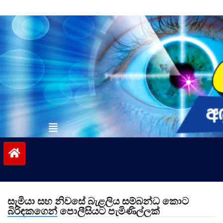
Skip
to
content
vinivida.lk
සැමියා සහ නිවසේ බැළලිය සම්බන්ධ කොට
බිරිඳකගෙන් පොලීසියට පැමිණිල්ලක්