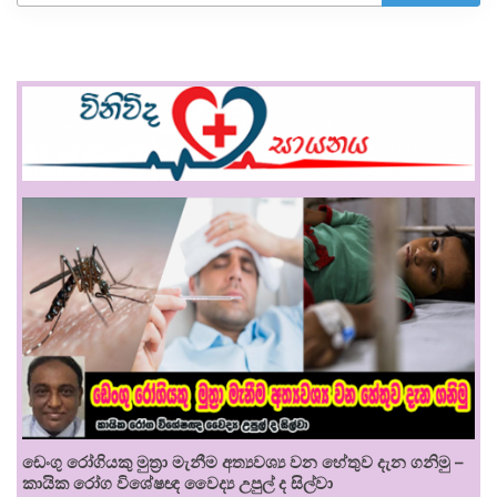
ඩෙංගු රෝගියකු ⁣මුත්‍රා මැනීම අත්‍යවශ්‍ය වන හේතුව දැන ගනිමු –
කායික රෝග විශේෂඥ වෛද්‍ය උපුල් ද සිල්වා