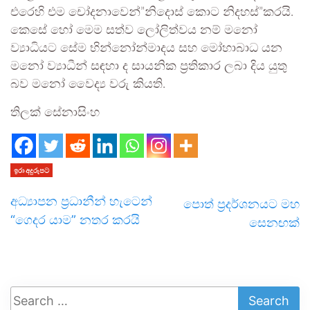
එරෙහි එම චෝදනාවෙන්”නිදොස් කොට නිදහස්”කරයි.
කෙසේ හෝ මෙම සත්ව ලෝලිත්වය නම් මනෝ
ව්‍යාධියට සේම භින්නෝන්මාදය සහ මෝහාබාධ යන
මනෝ ව්‍යාධීන් සඳහා ද සායනික ප්‍රතිකාර ලබා දිය යුතු
බව මනෝ වෛද්‍ය වරු කියති.
තිලක් සේනාසිංහ
ඉරා අදුරුපට
අධ්‍යාපන ප්‍රධානීන් හැටෙන්
පොත් ප්‍රදර්ශනයට මහ
“ගෙදර යාම” නතර කරයි
සෙනඟක්