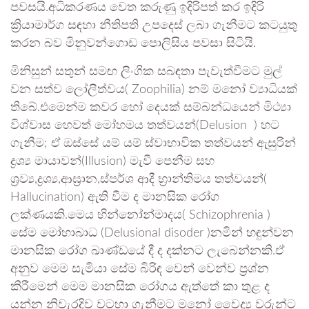
පවසයි.අධිකරණය වෙත කරුණු ඉදිරිපත් කර ඉදිරි
ක්‍රියාමාර්ග සඳහා නීතිපති උපදෙස් ලබා ගැනීමට කටයුතු
කරන බව මිනුවන්ගොඩ පොලිසිය පවසා සිටියි.
මිනිසුන් සතුන් සමඟ ලිංගික සබඳතා පැවැත්වීමට මුල්
වන සත්ව ලෝලීත්වය( Zoophilia) නම් මනෝ ව්‍යාධියක්
තිබේ.එමෙන්ම කවර හෝ දෙයක් සම්බන්ධයෙන් මිථ්‍යා
විශ්වාස හෙවත් මෝහමය තත්වයන්(Delusion ) හට
ගැනීම; ඒ ඔස්සේ යම් යම් ස්වාභාවික තත්වයන් ඇසුරින්
ද්‍රශ්‍ය මායාවන්(Illusion) මැවී පෙනීම සහ
ශ්‍රව්‍ය,ද්‍රශ්‍ය,ආඝ්‍රාන,ස්පර්ශ ආදී භ්‍රාන්තිමය තත්වයන්(
Hallucination) ඇති වීම ද මානසික රෝග
ලක්ණයකි.මෙය භින්නෝන්මාදය( Schizophrenia )
සේම මෝහාබාධ (Delusional disoder )නමින් හඳුන්වන
මානසික රෝග ඛාණ්ඩයේ දී ද දක්නට ලැබෙන්නකි.ඒ
අනුව මෙම සැමියා සේම බිරිඳ වෙන් වෙන්ව ප්‍රශ්න
කිරීමෙන් මෙම මානසික රෝගය ඇත්තේ කා තුළ ද
යන්න නිවැරදිව වටහා ගැනීමට මනෝ වෛද්‍ය වරුන්ට