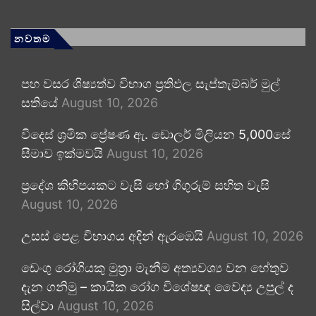
නවතම
පහ වසර ශිෂ්‍යත්ව විභාග ප්‍රතිඵල සැප්තැම්බර් මුල්
සතියේ
August 10, 2026
විදෙස් ශ්‍රමික ප්‍රේෂණ ඇ. ඩොලර් මිලියන 5,000සේ
සීමාව ඉක්මවයි
August 10, 2026
ප්‍රදේශ කිහිපයකට වැසි හෝ ගිගුරුම් සහිත වැසි
August 10, 2026
උසස් පෙළ විභාගය අදින් ඇරඹෙයි
August 10, 2026
ඩෙංගු රෝගියකු ⁣මුත්‍රා මැනීම අත්‍යවශ්‍ය වන හේතුව
දැන ගනිමු – කායික රෝග විශේෂඥ වෛද්‍ය උපුල් ද
සිල්වා
August 10, 2026