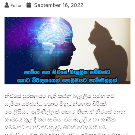
September 16, 2022
Editor
නිවසේ සුරතලයට ඇති කරන බැළලිය සමඟ තම
සැමියා සම්බන්ධ කොට මිනුවන්ගොඩ බිරිඳක්
පොලීසියට පැමිණිල්ලක් කොට තිබේ.ඒ නිවසේ නාන
කාමරය තුළ දී තම සැමියා එම බැළලිය හා කායික
සම්බන්ධතා පවත්වනු දුටු බවක් පවසමිනි.එම