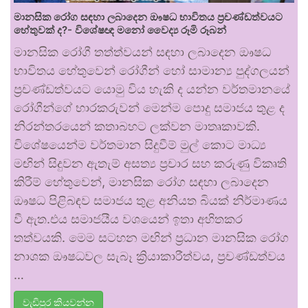
මානසික රෝග සඳහා ලබාදෙන ඖෂධ භාවිතය ප්‍රචණ්ඩත්වයට
හේතුවක් ද?- විශේෂඥ මනෝ වෛද්‍ය රූමි රූබන්
මානසික රෝගී තත්ත්වයන් සඳහා ලබාදෙන ඖෂධ
භාවිතය හේතුවෙන් රෝගීන් හෝ සාමාන්‍ය පුද්ගලයන්
ප්‍රචණ්ඩත්වයට යොමු විය හැකි ද යන්න වර්තමානයේ
රෝගීන්ගේ භාරකරුවන් මෙන්ම පොදු සමාජය තුළ ද
නිරන්තරයෙන් කතාබහට ලක්වන මාතෘකාවකි.
විශේෂයෙන්ම වර්තමාන සිදුවීම් මුල් කොට මාධ්‍ය
මඟින් සිදුවන ඇතැම් අසත්‍ය ප්‍රචාර සහ කරුණු විකෘති
කිරීම් හේතුවෙන්, මානසික රෝග සඳහා ලබාදෙන
ඖෂධ පිළිබඳව සමාජය තුළ අනියත බියක් නිර්මාණය
වී ඇත.එය සමාජයීය වශයෙන් ඉතා අහිතකර
තත්වයකි. මෙම සටහන මඟින් ප්‍රධාන මානසික රෝග
නාශක ඖෂධවල සැබෑ ක්‍රියාකාරීත්වය, ප්‍රචණ්ඩත්වය
…
වැඩිපුර කියවන්න