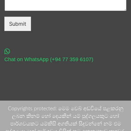
Submit
Chat on WhatsApp (+94 77 359 6107)
Copyrights protected: මෙම වෙබ් අඩවියේ පළකරනු
ලබන කිනම් හෝ දෙයකින් යම් පුද්ගලයකුට හෝ
පාර්ශවයකට යම්කිසි අගතියක් සිදුවන්නේ නම් එම