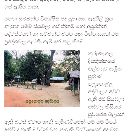
ගස් දැකිය හැක.
මේවා සම්බන්ධ විශේෂිත පුද පූජා සහ ඇදහිලි ක්‍රම
නැතත් මෙම සියඹලා ගස් කිනම් හෝ අයුරකින්
දේවත්වයන් හා සම්බන්ධ බවට ජන විශ්වාසයක් එම
ප්‍රදේශවල පැරණි ගැමියන් තුළ තිබේ.
කුරුණෑගල
දිස්ත්‍රික්කයේ
ගල්ගමුව ආශ්‍රිත
පුරාණ
පලුගොල්ල
දේවාලය අවට
ඇති එම සියඹලා
ගස්වල කිසියම්
සුවිශේෂ බලයක්
ඇති බවත් ඒවාට හානි පැමිණවීමෙන් යම් යම් විපත්
අත්විය හැකි බවටත් වන පැරණි විශ්වාසයක් අද වන