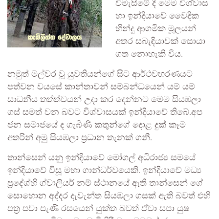
විමැසීමේ දී මෙම විශ්වාස
හා ඉන්දියාවේ වෛදික
හින්දු ආගමික මූලයන්
අතර සබැඳියාවක් සොයා
ගත නොහැකි විය.
නමුත් මල්වර වූ යුවතියන්ගේ සිට ආර්ථවහරණයට
පත්වන වයසේ කාන්තාවන් සම්බන්ධයෙන් යම් යම්
සාධනීය තත්ත්වයන් උදා කර දෙන්නට මෙම සියඹලා
ගස් සමත් වන බවට විශ්වාසයක් ඉන්දියාවේ තිබේ.අප
ජන සමාජයේ ද ගැබිණි කතුන්ගේ දොළ දුක් කෑම
අතරින් අමු සියඹලා ප්‍රධාන තැනක් ගනී.
තාන්සෙන් යනු ඉන්දියාවේ මෝගල් අධිරාජ්‍ය සමයේ
ඉන්දියාවේ විසූ මහා ගාන්ධර්වයෙකි. ඉන්දියාවේ මධ්‍ය
ප්‍රදේශ්හි ග්වාලියර් නම් ස්ථානයේ ඇති තාන්සෙන් ගේ
සොහොන අද්දර දැවැන්ත සියඹලා ගසක් ඇති බවත් එහි
පත්‍ර පවා පැණි රසයෙන් යුක්ත බවත් ඒවා සපා යුෂ