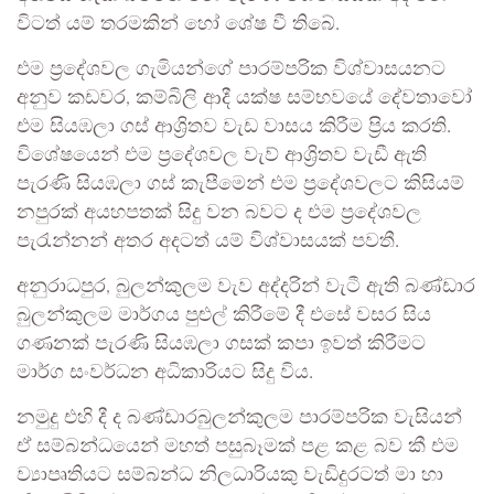
විටත් යම් තරමකින් හෝ ශේෂ වී තිබේ.
එම ප්‍රදේශවල ගැමියන්ගේ පාරම්පරික විශ්වාසයනට
අනුව කඩවර, කම්බිලි ආදී යක්ෂ සම්භවයේ දේවතාවෝ
එම සියඹලා ගස් ආශ්‍රිතව වැඩ වාසය කිරීම ප්‍රිය කරති.
විශේෂයෙන් එම ප්‍රදේශවල වැව් ආශ්‍රිතව වැඩී ඇති
පැරණි සියඹලා ගස් කැපීමෙන් එම ප්‍රදේශවලට කිසියම්
නපුරක් අයහපතක් සිදු වන බවට ද එම ප්‍රදේශවල
පැරැන්නන් අතර අදටත් යම් විශ්වාසයක් පවතී.
අනුරාධපුර, බුලන්කුලම වැව අද්දරින් වැටී ඇති බණ්ඩාර
බුලන්කුලම මාර්ගය පුළුල් කිරී‍මේ දී එසේ වසර සිය
ගණනක් පැරණි සියඹලා ගසක් කපා ඉවත් කිරීමට
මාර්ග සංවර්ධන අධිකාරියට සිදු විය.
නමුදු එහි දී ද බණ්ඩාරබුලන්කුලම පාරම්පරික වැසියන්
ඒ සම්බන්ධයෙන් මහත් පසුබෑමක් පළ කළ බව කී එම
ව්‍යාපෘතියට සම්බන්ධ නිලධාරියකු වැඩිදුරටත් මා හා