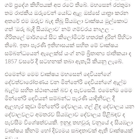
ගම් ප්‍රදේශ කිහිපයක් අප රටේ තිබේ. මහසෙන් රජතුමා
තම රාජකීය ඔරුවෙන් යෝධ ඇළ ඔස්සේ යාත්‍රා කරන
අතරේ එම ඔරුව බැඳ තිබූ සියඹලා වෘක්ෂය මුල්කොට
ගත් ‘ඔරු බැඳි සියඹලාව’ නම් ගම්වරය නාඋල –
ගිරිතලේ මාර්ගයේ සිට කිලෝමීටර් හතරක් දුරින් පිහිටා
තිබේ. ඉතා පැරණි ඉතිහාසයක් සහිත මේ වෘක්ෂය
සම්බන්ධයෙන් ඇලෙක්ස් යංග් නම් බ්‍රිතාන්‍ය ජාතිකයා ද
1857 වසරේ දී සටහනක් තබා ඇතැයි කියනු ලැබේ.
එමෙන්ම මෙම වෘක්ෂය මහසෙන් දෙවියන්ගේ
දේවත්වාරෝපණය වන මින්නේරි දෙවියන්ගේ ඇල්ම
බැල්ම සහිත ස්ථානයක් බව ද පැවසෙයි. එමෙන්ම මෙම
මින්නේරි දෙවියන් සම්බන්ධ පැරණි යාදිනිවල දී
ඇලහැර කුඩා මින්නේරි දේවාලය, ගල් ළිඳ දේවාලය යන
දේවාලවලට අමතරව සියඹලාව දේවාලය පිළිබඳව ද
පැවසීම විශේෂත්වයකි. ඉනුදු තහවුරු වනුයේ ද සියඹලා
වෘක්ෂය කිනම් හෝ දිව්‍යමය සබඳතාවක් ඇති වෘක්ෂයක්
බව ය.