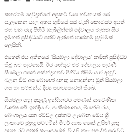
කතරගම දෙවිඳුන්ගේ අප්‍රකට වාස භවනයක් සේ
සැලකෙන යාල අභය භූමියේ පස් වැනි කොටසට අයත්
මහ වන මැද පිහිටි කැබිලිත්තේ දේවාලය මෑතක සිට
ඉමහත් ප්‍රසිද්ධියට පත්ව ඇත්තේ හාස්කම් පුදබිමක්
ලෙසිනි.
එහෙත් එය අතීතයේ “සියඹලා දේවාලය” නමින් ප්‍රසිද්ධව
තිබූ බව පැවසෙයි. ඊට හේතුව එම දේවාලය පැරණි
සියඹලා ගසක් කේන්ද්‍රගතව පිහිටා තිබීම ය.ඒ අනුව
බලන විට අප බොහෝ දනකු නොදන්නා මුත් සියඹලා
ගස හා සම්බන්ධ දිව්‍ය සහව්‍යතාවක් තිබේ.
සියඹලා යනු දකුණු ඉන්දියාවට පමණක් ආවේණික
වෘක්ෂයකි. ඉන්දියාව, පාකිස්තානය, මියන්මාරය,
බෙංගාලය යන රටවල දක්නට ලැබෙන මෙය ශ්‍රී
ලංකාවේ මුහුදු මට්ටමින් මීටර් දහස තෙක් උසින් යුතු
පහත රට තෙත් කලාපයේත්, වියළි කලාපයේත් සරුවට