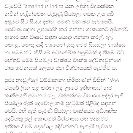
වැඩෙයි.Tamarindus indica යන උද්භිද විද්‍යාත්මක
නමින් හැඳින්වෙන වැඩුණු සියඹලා ගසක උස අඩි
අසූවේ සිට සියය දක්වා පමණ වන බව පැවසෙයි.
සෙවණ සඳහා උපයෝගි කර ගන්නා ශාකයකට අමතරව
ආහාර සහ ඖෂධ සඳහා යොදා ගන්නා කරල්, දලු,
කොළ, පොතු ආදී වශයෙන් යුතු මෙම සියඹලා වෘක්ෂය
හා සම්බන්ධ කිසියම් අධ්‍යාත්මික පසුබිමක් ද තිබේ. ඊට
හේතුව මෙම සියඹලා වෘක්ෂය වෘක්ෂ දේවතාවුන්ගේ
වාස භවනයක් ලෙසට ජන විශ්වාසයක් පැවතීම ය.
පූජ්‍ය නාවුල්ලේ ධම්මානන්ද හිමිපාණන් විසින් 1966
වසරේ ලියා පළ කරන ලද ‘ඌවේ ඉතිහාසය’ නම්
කෘතියෙහි මොනරාගල, වත්තේගම විහාරය අද්දර ඇති
සියඹලා රුක් දෙවොල නම් පුදබිමක් පිළිබඳ සඳහන්
වෙයි. එහි ඇති පැරණි සියඹලා වෘක්ෂයට අධිගෘහිත
දෙවියකු මුල් කොටගත් විශ්වාසය මත පදනම්ව
අතීතයේ එම දෙවොල ඉදිවන්නට ඇතැයි පැවසේ.