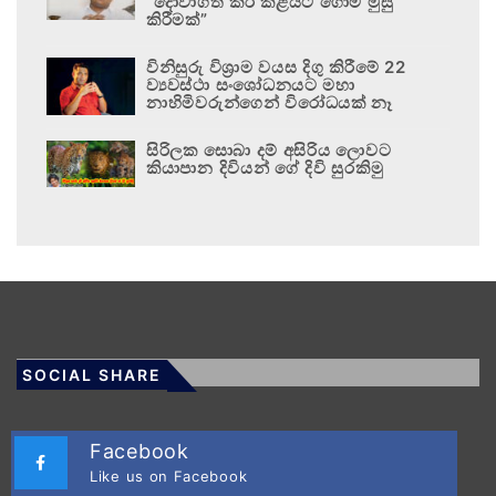
“දොවාගත් කිරි කළයට ගොම මුසු
කිරීමක්”
විනිසුරු විශ්‍රාම වයස දිගු කිරීමේ 22
ව්‍යවස්ථා සංශෝධනයට මහා
නාහිමිවරුන්ගෙන් විරෝධයක් නෑ
සිරිලක සොබා දම් අසිරිය ලොවට
කියාපාන දිවියන් ගේ දිවි සුරකිමු
SOCIAL SHARE
Facebook
Like us on Facebook