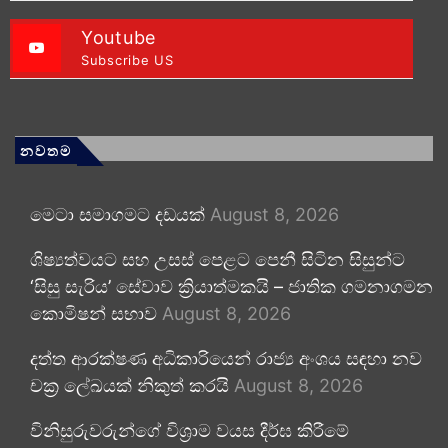
Youtube
Subscribe US
නවතම
මෙටා සමාගමට දඩයක්
August 8, 2026
ශිෂ්‍යත්වයට සහ උසස් පෙළට පෙනී සිටින සිසුන්ට
‘සිසු සැරිය’ සේවාව ක්‍රියාත්මකයි – ජාතික ගමනාගමන
කොමිෂන් සභාව
August 8, 2026
දත්ත ආරක්ෂණ අධිකාරියෙන් රාජ්‍ය අංශය සඳහා නව
චක්‍ර ලේඛයක් නිකුත් කරයි
August 8, 2026
විනිසුරුවරුන්ගේ විශ්‍රාම වයස දීර්ඝ කිරීමේ