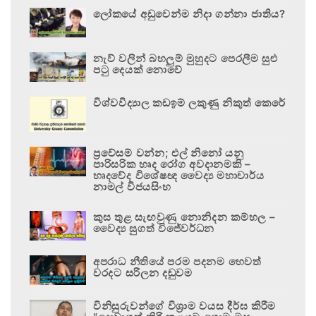
ලෝකයේ අඩුවෙන්ම නිදා ගන්නා ජාතිය?
නැව් වලින් බහලුම් මුහුදට පෙරලීම සුළු
පටු දෙයක් නොවේ
විශ්වවිද්‍යාල කඩඉම් ලකුණු නිකුත් කෙරේ
ප්‍රවේසම් වන්න; එල් නිනෝ යනු
පාරිසරික හෘද රෝග අවදානමකි –
හෘදවේද විශේෂඥ වෛද්‍ය මහාචාර්ය
නාමල් විජයසිංහ
කුස තුළ සැඟවුණු නොනිදන කම්හල –
වෛද්‍ය සුගත් විජේවර්ධන
අපරාධ නීතියේ පරම පදනම හෙවත්
වරදට සරිලන දඬුවම
විනිසුරුවන්ගේ විශ්‍රාම වයස දීර්ඝ කිරීම