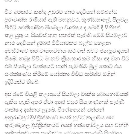
මීට අමතරව කන්ද උඩරට නාථ දෙවියන් සම්බන්ධ
පුරාවෘත්ත රාශියක් ඇති මහනුවර, කුණ්ඩසාලේ, පිලවල
පිහිටි ඓතිහාසික සියඹලා වෘක්ෂය ද මෙහි දී සිහිපත්
කළ යුතු ය. සියවස් තුන හතරක් පැරණි මෙම සියඹලාව
නාථ දෙවියන් දුම්බර මිටියාවතට බැල්ම හෙළන
අවස්ථාවේ තම වාසභවනය කර ගත් බවට ජනප්‍රවාදයක්
තිබේ. නමුදු විවිධ මානව ක්‍රියාකාරකම් නිසා අද වන විට
එම සියඹලා වෘක්ෂයට හානි පැමිණීම මුල් කොට එය
සංරක්ෂණය කිරී‍මේ යෝජනා විවිධ පාර්ශ්ව මගින්
ඉදිරිපත්ව තිබේ.
අප රටේ වියළි කලාපයේ සියඹලා වෘක්ෂ බොහොමයක්
දැකිය හැකි අතර ඒවා අතර වසර සිය ගණනක් පැරණි
වෘක්ෂ ද දක්නට ලැබේ. විශේෂයෙන් වත්මන්
අනුරාධපුර දිස්ත්‍රික්කයට අයත් නුවර කලාවිය සහ
කුරුණෑගල දිස්ත්‍රික්කයට අයත් හත්කෝරලය සහ වන්නි
හත්පත්තුව යන ප්‍රදේශවල මෙලෙස ඉපැරණි සියඹලා