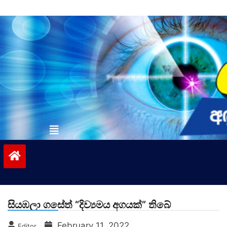
Skip
to
content
vinivida.lk
සියඹලා ගසේත් “දිව්‍යමය අගයක්” තිබේ
February 11, 2022
Editor