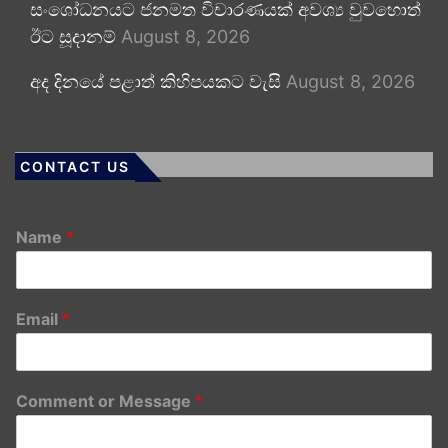
සංශෝධනයට ජනමත විචාරණයක් අවශ්‍ය වුවහොත්
ඊට සූදානම්
August 8, 2026
අද දිනයේ පළාත් කිහිපයකට වැසි
August 8, 2026
CONTACT US
Name
*
Email
*
Comment or Message
*