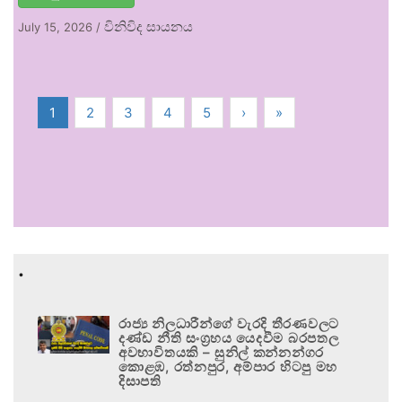
විනිවිද සායනය
July 15, 2026
/
1
2
3
4
5
›
»
.
රාජ්‍ය නිලධාරීන්ගේ වැරදි තීරණවලට
දණ්ඩ නීති සංග්‍රහය යෙදවීම බරපතල
අවභාවිතයකි – සුනිල් කන්නන්ගර
කොළඹ, රත්නපුර, අම්පාර හිටපු මහ
දිසාපති