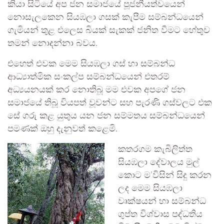
කියා සිටියේ අප ජන සමාජයේ පූජනීයත්වයෙන්
නොසැලකෙන සියඹලා ගසක් කැපීම සම්බන්ධයෙන්
ගැමියන් තුළ එලෙස බියක් සැකක් ජනිත වීමට හේතුව
තමන් නොදන්නා බවය.
එහෙත් එවක මෙම සියඹලා ගස් හා සම්බන්ධ
ආධ්‍යාත්මික සංකල්ප සම්බන්ධයෙන් එතරම්
අධ්‍යයනයක් කර නොතිබූ මම එවක අපගේ ජන
සමාජයේ තිබූ වියපත් වූවන්ට සහ පැරණි ගස්වලට එක
සේ ගරු කළ යුතුය යන ජන සම්මතය සම්බන්ධයෙන්
පමණක් ඔහු දැනුවත් කළෙමි.
කතරගම කැබිලිත්ත
සියඹලා දේවාලය මුල්
කොට ම’විසින් සිදු කරන
ලද මෙම සියඹලා
වෘක්ෂයන් හා සම්බන්ධ
ගුප්ත විශ්වාස පද්ධතිය