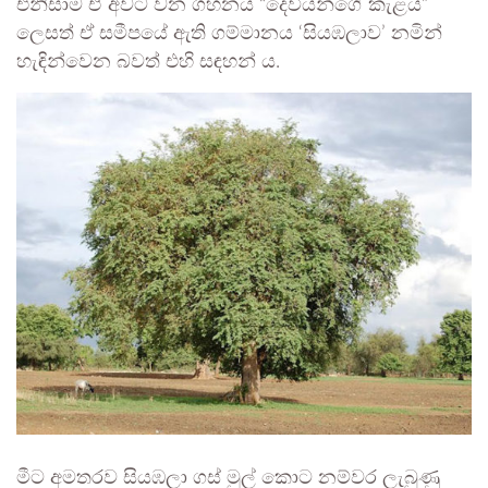
එනිසාම ඒ අවට වන ගහනය “දෙවියන්ගේ කැළය”
ලෙසත් ඒ සමීපයේ ඇති ගම්මානය ‘සියඹලාව’ නමින්
හැඳින්වෙන බවත් එහි සඳහන් ය.
මීට අමතරව සියඹලා ගස් මුල් කොට නම්වර ලැබුණු