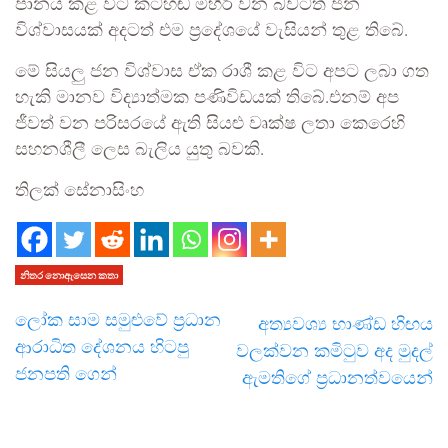
පානය කළ විට කටහඬ මිහිරි වන බවටත් ජන
විශ්වාසයක් අදටත් එම ප්‍රදේශයේ වැසියන් තුළ තිබේ.
මේ සියලු ජන විශ්වාස ඒක රාශී කළ විට අපට ලබා ගත
හැකි මානව විද්‍යාත්මක පණිවිඩයක් තිබේ.එනම් අප
ජීවත් වන පරිසරයේ ඇති සියළු වෘක්ෂ ලතා කෙරෙහි
සහනශීලී ලෙස බැලිය යුතු බවකි.
තිලක් සේනාසිංහ
නිතර නොඇසෙන කතා
ලෝක සාම සමුළුවේ ප්‍රධාන
අත්‍යවශ්‍ය භාණ්ඩ හිඟය
ආරාධිත දේශනය හිටපු
වලක්වන කමිටුව අද මුදල්
ජනපති ගෙන්
ඇමතිගේ ප්‍රධානත්වයෙන්