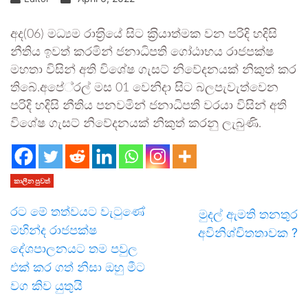
අද(06) මධ්‍යම රාත‍්‍රියේ සිට ක‍්‍රියාත්මක වන පරිදි හදිසි
නීතිය ඉවත් කරමින් ජනාධිපති ගෝඨාභය රාජපක්ෂ
මහතා විසින් අති විශේෂ ගැසට් නිවේදනයක් නිකුත් කර
තිබේ.අපේ‍්‍රල් මස 01 වෙනිදා සිට බලපැවැත්වෙන
පරිදි හදිසි නීතිය පනවමින් ජනාධිපති වරයා විසින් අති
විශේෂ ගැසට් නිවේදනයක් නිකුත් කරනු ලැබුණි.
කාලීන පුවත්
රට මේ තත්වයට වැටුණේ
මුදල් ඇමති තනතුර
මහින්ද රාජපක්ෂ
අවිනිශ්චිතතාවක ?
දේශපාලනයට තම පවුල
එක් කර ගත් නිසා ඔහු මීට
වග කිව යුතුයි