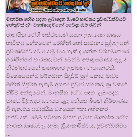
මානසික රෝග සඳහා ලබාදෙන ඖෂධ භාවිතය ප්‍රචණ්ඩත්වයට
හේතුවක් ද?- විශේෂඥ මනෝ වෛද්‍ය රූමි රූබන්
මානසික රෝගී තත්ත්වයන් සඳහා ලබාදෙන ඖෂධ
භාවිතය හේතුවෙන් රෝගීන් හෝ සාමාන්‍ය පුද්ගලයන්
ප්‍රචණ්ඩත්වයට යොමු විය හැකි ද යන්න වර්තමානයේ
රෝගීන්ගේ භාරකරුවන් මෙන්ම පොදු සමාජය තුළ ද
නිරන්තරයෙන් කතාබහට ලක්වන මාතෘකාවකි.
විශේෂයෙන්ම වර්තමාන සිදුවීම් මුල් කොට මාධ්‍ය
මඟින් සිදුවන ඇතැම් අසත්‍ය ප්‍රචාර සහ කරුණු විකෘති
කිරීම් හේතුවෙන්, මානසික රෝග සඳහා ලබාදෙන
ඖෂධ පිළිබඳව සමාජය තුළ අනියත බියක් නිර්මාණය
වී ඇත.එය සමාජයීය වශයෙන් ඉතා අහිතකර
තත්වයකි. මෙම සටහන මඟින් ප්‍රධාන මානසික රෝග
නාශක ඖෂධවල සැබෑ ක්‍රියාකාරීත්වය, ප්‍රචණ්ඩත්වය
…