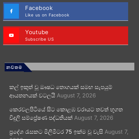
Facebook
Like us on Facebook
Youtube
Subscribe US
නවතම
කල් ඉකුත් වූ ඖෂධ තොගයක් සමඟ සැපයුම්
ආයතනයක් වටලයි
August 7, 2026
කෙරවලපිටියේ සිට කොළඹ වරායට තවත් භූගත
විදුලි සම්ප්‍රේෂණ පද්ධතියක්
August 7, 2026
ප්‍රදේශ රැසකට මිලිමීටර 75 ඉක්ම වූ වැසි
August 7,