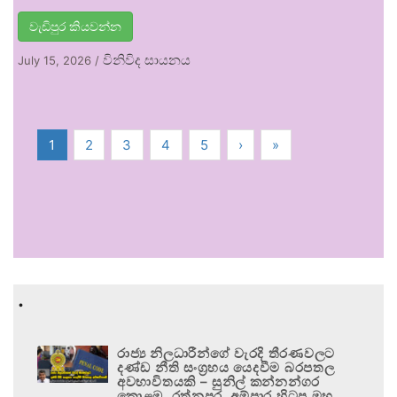
වැඩිපුර කියවන්න
විනිවිද සායනය
July 15, 2026
/
1
2
3
4
5
›
»
.
රාජ්‍ය නිලධාරීන්ගේ වැරදි තීරණවලට
දණ්ඩ නීති සංග්‍රහය යෙදවීම බරපතල
අවභාවිතයකි – සුනිල් කන්නන්ගර
කොළඹ, රත්නපුර, අම්පාර හිටපු මහ