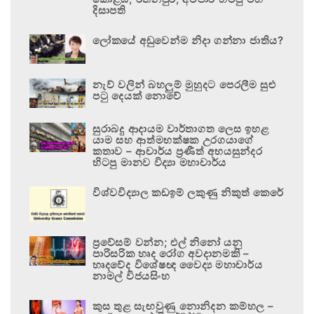
දිසාපති
ලෝකයේ අඩුවෙන්ම නිදා ගන්නා ජාතිය?
නැව් වලින් බහලුම් මුහුදට පෙරලීම සුළු
පටු දෙයක් නොවේ
සුරාබදු ආදායම වාර්තාගත ලෙස ඉහළ
යාම සහ ආත්මභක්ෂක උරගයාගේ
කතාව – ආචාර්ය ප්‍රණීත් අභයසුන්දර
හිටපු මානව විද්‍යා මහාචාර්ය
විශ්වවිද්‍යාල කඩඉම් ලකුණු නිකුත් කෙරේ
ප්‍රවේසම් වන්න; එල් නිනෝ යනු
පාරිසරික හෘද රෝග අවදානමකි –
හෘදවේද විශේෂඥ වෛද්‍ය මහාචාර්ය
නාමල් විජයසිංහ
කුස තුළ සැඟවුණු නොනිදන කම්හල –