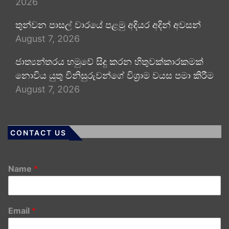
2026
තුන්වන පාසල් වාරයේ පළමු අදියර අදින් අවසන්
August 7, 2026
ජාත්‍යන්තරය හමුවේ සිදු කරන හිතුවක්කාරකමක්
නොවිය යුතු විනිසුරුවන්ගේ විශ්‍රාම වයස පමා කිරීම
August 7, 2026
CONTACT US
Name
*
Email
*