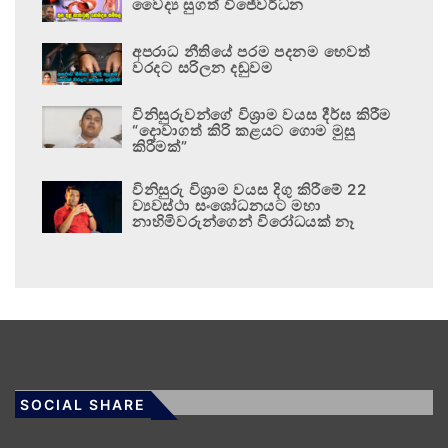
වෛද්‍ය සුගත් විජේවර්ධන
අපරාධ නීතියේ පරම පදනම හෙවත්
වරදට සරිලන දඬුවම
විනිසුරුවන්ගේ විශ්‍රාම වයස දීර්ඝ කිරීම
“දොවාගත් කිරි කළයට ගොම මුසු
කිරීමක්”
විනිසුරු විශ්‍රාම වයස දිගු කිරීමේ 22
ව්‍යවස්ථා සංශෝධනයට මහා
නාහිමිවරුන්ගෙන් විරෝධයක් නෑ
SOCIAL SHARE