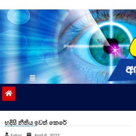
Skip
to
content
vinivida.lk
හදිසි නීතිය ඉවත් කෙරේ
April 6, 2022
Editor