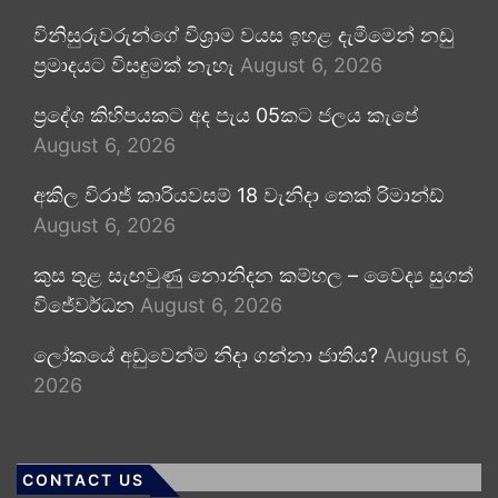
විනිසුරුවරුන්ගේ විශ්‍රාම වයස ඉහළ දැමීමෙන් නඩු
ප්‍රමාදයට විසඳුමක් නැහැ
August 6, 2026
ප්‍රදේශ කිහිපයකට අද පැය 05කට ජලය කැපේ
August 6, 2026
අකිල විරාජ් කාරියවසම් 18 වැනිදා තෙක් රිමාන්ඩ්
August 6, 2026
කුස තුළ සැඟවුණු නොනිදන කම්හල – වෛද්‍ය සුගත්
විජේවර්ධන
August 6, 2026
ලෝකයේ අඩුවෙන්ම නිදා ගන්නා ජාතිය?
August 6,
2026
CONTACT US