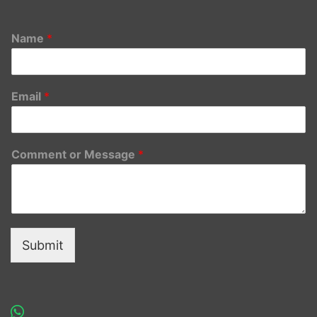
Name
*
Email
*
Comment or Message
*
Submit