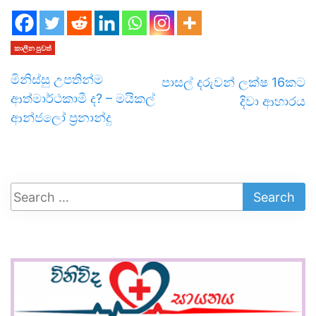
කාලීන පුවත්
මිනිස්සු උපතින්ම
පාසල් දරුවන් ලක්ෂ 16කට
ආත්මාර්ථකාමී ද? – මයිකල්
දිවා ආහාරය
ආන්ජලෝ ප්‍රනාන්දු