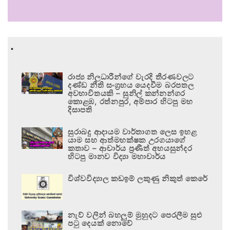
.
රාජ්‍ය නිලධාරීන්ගේ වැරදි තීරණවලට
දණ්ඩ නීති සංග්‍රහය යෙදවීම බරපතල
අවභාවිතයකි – සුනිල් කන්නන්ගර
කොළඹ, රත්නපුර, අම්පාර හිටපු මහ
දිසාපති
සුරාබදු ආදායම වාර්තාගත ලෙස ඉහළ
යාම සහ ආත්මභක්ෂක උරගයාගේ
කතාව – ආචාර්ය ප්‍රණීත් අභයසුන්දර
හිටපු මානව විද්‍යා මහාචාර්ය
විශ්වවිද්‍යාල කඩඉම් ලකුණු නිකුත් කෙරේ
නැව් වලින් බහලුම් මුහුදට පෙරලීම සුළු
පටු දෙයක් නොවේ