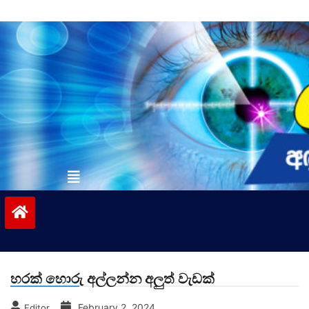
Skip
to
content
vinivida.lk
හරක් හොරු අල්ලන්න අලුත් වැඩක්
February 2, 2024
Editor