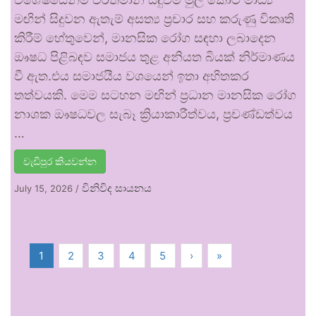
මඟින් සිදුවන ඇතැම් අසත්‍ය ප්‍රචාර සහ කරුණු විකෘති
කිරීම් හේතුවෙන්, මානසික රෝග සඳහා ලබාදෙන
ඖෂධ පිළිබඳව සමාජය තුළ අනියත බියක් නිර්මාණය
වී ඇත.එය සමාජයීය වශයෙන් ඉතා අහිතකර
තත්වයකි. මෙම සටහන මඟින් ප්‍රධාන මානසික රෝග
නාශක ඖෂධවල සැබෑ ක්‍රියාකාරීත්වය, ප්‍රචණ්ඩත්වය
…
වැඩිපුර කියවන්න
විනිවිද සායනය
July 15, 2026
/
1
2
3
4
5
›
»