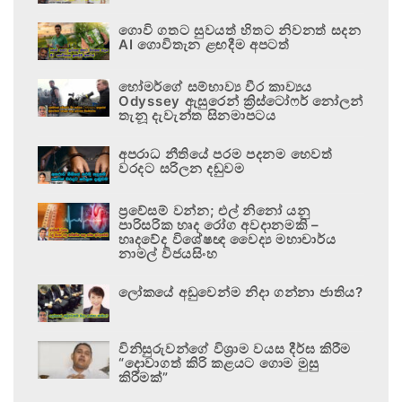
ගොවි ගතට සුවයත් හිතට නිවනත් සදන
AI ගොවිතැන ළඟදීම අපටත්
හෝමර්ගේ සම්භාව්‍ය වීර කාව්‍යය
Odyssey ඇසුරෙන් ක්‍රිස්ටෝෆර් නෝලන්
තැනූ දැවැන්ත සිනමාපටය
අපරාධ නීතියේ පරම පදනම හෙවත්
වරදට සරිලන දඬුවම
ප්‍රවේසම් වන්න; එල් නිනෝ යනු
පාරිසරික හෘද රෝග අවදානමකි –
හෘදවේද විශේෂඥ වෛද්‍ය මහාචාර්ය
නාමල් විජයසිංහ
ලෝකයේ අඩුවෙන්ම නිදා ගන්නා ජාතිය?
විනිසුරුවන්ගේ විශ්‍රාම වයස දීර්ඝ කිරීම
“දොවාගත් කිරි කළයට ගොම මුසු
කිරීමක්”