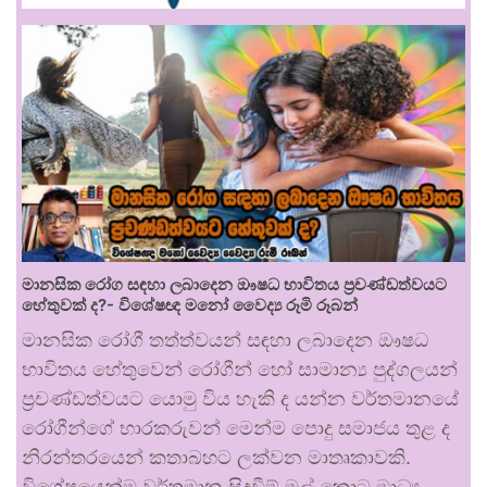
මානසික රෝග සඳහා ලබාදෙන ඖෂධ භාවිතය ප්‍රචණ්ඩත්වයට
හේතුවක් ද?- විශේෂඥ මනෝ වෛද්‍ය රූමි රූබන්
මානසික රෝගී තත්ත්වයන් සඳහා ලබාදෙන ඖෂධ
භාවිතය හේතුවෙන් රෝගීන් හෝ සාමාන්‍ය පුද්ගලයන්
ප්‍රචණ්ඩත්වයට යොමු විය හැකි ද යන්න වර්තමානයේ
රෝගීන්ගේ භාරකරුවන් මෙන්ම පොදු සමාජය තුළ ද
නිරන්තරයෙන් කතාබහට ලක්වන මාතෘකාවකි.
විශේෂයෙන්ම වර්තමාන සිදුවීම් මුල් කොට මාධ්‍ය