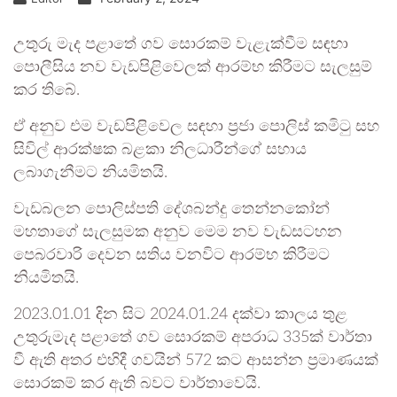
උතුරු මැද පළාතේ ගව සොරකම් වැළැක්වීම සඳහා
පොලීසිය නව වැඩපිළිවෙලක් ආරම්භ කිරීමට සැලසුම්
කර තිබේ.
ඒ අනුව එම වැඩපිළිවෙල සඳහා ප්‍රජා පොලිස් කමිටු සහ
සිවිල් ආරක්ෂක බළකා නිලධාරීන්ගේ සහාය
ලබාගැනීමට නියමිතයි.
වැඩබලන පොලිස්පති දේශබන්දු තෙන්නකෝන්
මහතාගේ සැලසුමක අනුව මෙම නව වැඩසටහන
පෙබරවාරි දෙවන සතිය වනවිට ආරම්භ කිරීමට
නියමිතයි.
2023.01.01 දින සිට 2024.01.24 දක්වා කාලය තුළ
උතුරුමැද පළාතේ ගව සොරකම් අපරාධ 335ක් වාර්තා
වී ඇති අතර එහිදී ගවයින් 572 කට ආසන්න ප්‍රමාණයක්
සොරකම් කර ඇති බවට වාර්තාවෙයි.