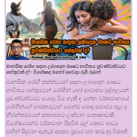
මානසික රෝග සඳහා ලබාදෙන ඖෂධ භාවිතය ප්‍රචණ්ඩත්වයට
හේතුවක් ද?- විශේෂඥ මනෝ වෛද්‍ය රූමි රූබන්
මානසික රෝගී තත්ත්වයන් සඳහා ලබාදෙන ඖෂධ
භාවිතය හේතුවෙන් රෝගීන් හෝ සාමාන්‍ය පුද්ගලයන්
ප්‍රචණ්ඩත්වයට යොමු විය හැකි ද යන්න වර්තමානයේ
රෝගීන්ගේ භාරකරුවන් මෙන්ම පොදු සමාජය තුළ ද
නිරන්තරයෙන් කතාබහට ලක්වන මාතෘකාවකි.
විශේෂයෙන්ම වර්තමාන සිදුවීම් මුල් කොට මාධ්‍ය
මඟින් සිදුවන ඇතැම් අසත්‍ය ප්‍රචාර සහ කරුණු විකෘති