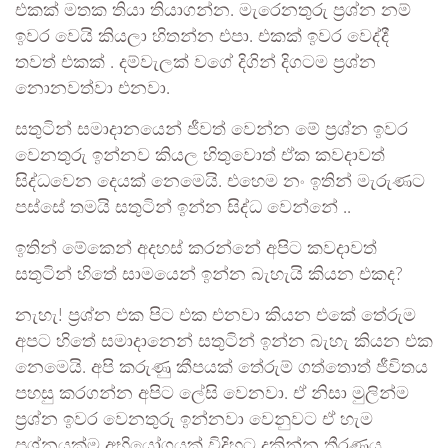
එකක් මතක තියා තියාගන්න. මැරෙනතුරු ප්‍රශ්න නම්
ඉවර වෙයි කියලා හිතන්න එපා. එකක් ඉවර වෙද්දී
තවත් එකක් . දම්වැලක් වගේ දිගින් දිගටම ප්‍රශ්න
නොනවත්වා එනවා.
සතුටින් සමාදානයෙන් ජීවත් වෙන්න මේ ප්‍රශ්න ඉවර
වෙනතුරු ඉන්නව කියල හිතුවොත් ඒක කවදාවත්
සිද්ධවෙන දෙයක් නෙමෙයි. එහෙම නං ඉතින් මැරුණට
පස්සේ තමයි සතුටින් ඉන්න සිද්ධ වෙන්නේ ..
ඉතින් මේකෙන් අදහස් කරන්නේ අපිට කවදාවත්
සතුටින් හිතේ සාමයෙන් ඉන්න බැහැයි කියන එකද?
නැහැ! ප්‍රශ්න එක පිට එක එනවා කියන එකේ තේරුම
අපට හිතේ සමාදානෙන් සතුටින් ඉන්න බැහැ කියන එක
නෙමෙයි. අපි කරුණු කීපයක් තේරුම් ගත්තොත් ජීවිතය
පහසු කරගන්න අපිට ලේසි වෙනවා. ඒ නිසා මුලින්ම
ප්‍රශ්න ඉවර වෙනතුරු ඉන්නවා වෙනුවට ඒ හැම
ප්‍රශ්නයක්ම අභියෝගයක් විදිහට දකින්න තීරණය