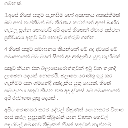
ගමනක්.
3.අපේ හිතේ සතුට සැනසීම හෝ අසහනය අතෘප්තිමත්
බව හෝ තෘප්තිමත් බව තීරණය කරන්නේ අපේ බාහිර
ගැටලු ප්‍රශ්න නෙවෙයි අපි අපේ හිතෙන් ඒවාට දක්වන
ප්‍රතිචාරය අනුව බව හොඳට තේරුම් ගන්න.
4 හිතේ සතුට සමාදානය කියන්නේ මේ අද දවසේ මේ
මොහොතේ මම මගේ සිතේ අද අත්දැකිය යුතු හැඟීමක් .
සතුට කියන එක බලාපොරොත්තුවක් ඉටු වන තැනදී
ලැබෙන දෙයක් නෙමෙයි. බලාපොරොත්තු ඉටු කර
ගැනීමට යන ගමනේදී අත්දැකිය යුතු දෙයක්. හිතේ
සමාදානය සතුට කියන එක අද දවසේ මේ මොහොතේ
අපි රඳවාගත යුතු දෙයක් .
අපිට මොනතර තරම් දේවල් තිබුණත් මොනතරම් විභාග
පාස් කරල සුදුසුකම් තිබුණත් යාන වාහන ගෙවල්
දොරවල් මොනව තිබුණත් හිතේ සතුටක් නැත්නම්