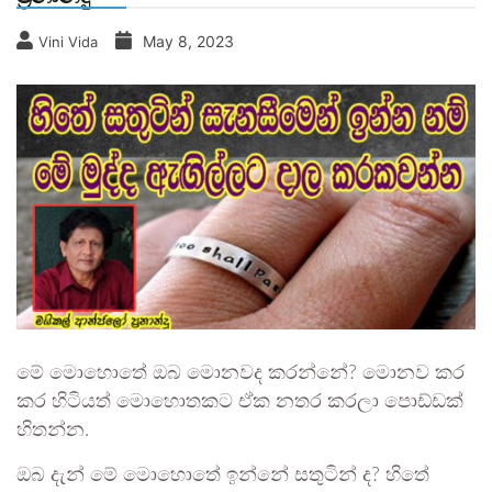
May 8, 2023
Vini Vida
මේ මොහොතේ ඔබ මොනවද කරන්නේ? මොනව කර
කර හිටියත් මොහොතකට ඒක නතර කරලා පොඩ්ඩක්
හිතන්න.
ඔබ දැන් මේ මොහොතේ ඉන්නේ සතුටින් ද? හිතේ