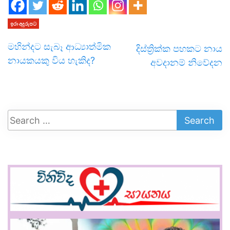
ඉරා අදුරුපට
මහින්දට සැබෑ ආධ්‍යාත්මික
දිස්ත්‍රික්ක පහකට නාය
නායකයකු විය හැකිද?
අවදානම් නිවේදන