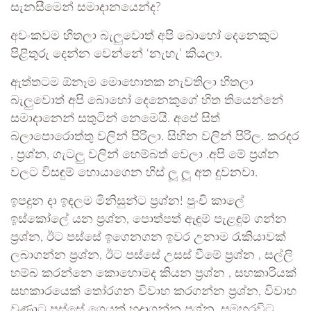
සැනසීමෙන් සමාදානයෙන්ද?
අවංකවම හිතලා බැලුවොත් අපි බොහෝ දෙනෙකුට
පිළිතුරු දෙන්න වෙන්නේ ‘නැහැ’ කියලා.
ඇත්තටම ඕනෑම මොහොතක නැවතිලා හිතලා
බැලුවොත් අපි බොහෝ දෙනෙකුගේ හිත තියෙන්නේ
සමාදානෙන් සතුටින් නෙමෙයි. අපේ සිත්
බලාපොරොත්තු වලින් පිරිලා. සිහින වලින් පිරිල. කරදර
, ප්‍රශ්න, ගැටලු වලින් හෙම්බත් වෙලා .අපි මේ ප්‍රශ්න
වලට විසඳුම් හොයාගෙන හිස් ලූ ලූ අත දුවනවා.
ඉපදුන දා ඉඳලම මිනිසුන්ට ප්‍රශ්න! පුංචි කාලේ
ඉස්කෝලේ යන ප්‍රශ්න, පොත්පත් ඇඳුම් පැළඳුම් ගන්න
ප්‍රශ්න, ඊට පස්සේ ඉගෙනගන ඉවර උනාම රැකියාවක්
ලබාගන්න ප්‍රශ්න, ඊට පස්සේ උසස් වීමේ ප්‍රශ්න , සල්ලි
හම්බ කරන්නෙ කොහොමද කියන ප්‍රශ්න , සහකාරියක්
සහකාරයෙක් තෝරගන විවාහ කරගන්න ප්‍රශ්න, විවාහ
වුණාට පස්සේ ගෙයක් හදාගන්න ප්‍රශ්න ,සමහරවිට