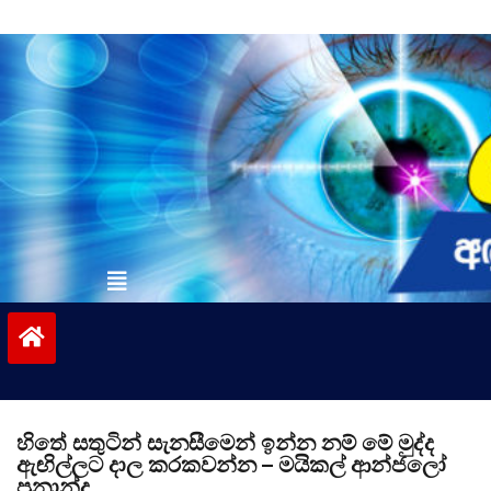
Skip
to
content
vinivida.lk
හිතේ සතුටින් සැනසීමෙන් ඉන්න නම් මේ මුද්ද
ඇඟිල්ලට දාල කරකවන්න – මයිකල් ආන්ජලෝ
ප්‍රනාන්දු