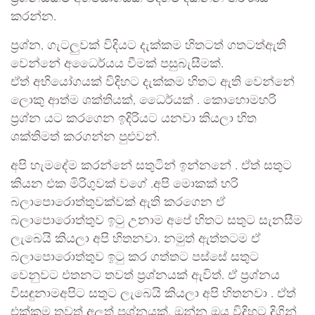
කරන්න.
ප්‍රශ්න, ගැටලුවක් විදියට දැක්කම හිතටත් ගතටත්ඇති
වෙන්නේ අධෛර්යය වීමක් පසුබැසීමක්.
ඒත් අභියෝගයක් විදිහට දැක්කම හිතට ඇති වෙන්නේ
ලොකු ආත්ම ශක්තියක්, ධෛර්යක් . කොහොමහරි
ප්‍රශ්න යට කරගෙන ඉදිරියට යනවා කියලා හිත
ශක්තිමත් කරගන්න පුළුවන්.
අපි හැමදේම කරන්නේ සතුටින් ඉන්නනේ . ඒත් සතුට
කියන එක මිරිගුවක් වගේ .අපි මොකක් හරි
බලාපොරොත්තුවක්වක් ඇති කරගෙන ඒ
බලාපොරොත්තුව ඉටු උනාම අපේ හිතට සතුට සැනසීම
ලැබෙයි කියලා අපි හිතනවා. නමුත් ඇත්තටම ඒ
බලාපොරොත්තුව ඉටු කර ගත්තට පස්සේ සතුට
වෙනුවට එතනට තවත් ප්‍රශ්නයක් ඇවිත්. ඒ ප්‍රශ්නය
විසඳුනාමඅපිට සතුට ලැබෙයි කියලා අපි හිතනවා . ඒත්
එක්කම තවත් අලුත් ප්‍රශ්නයක්. ඔන්න ඔය විදිහට දිගින්