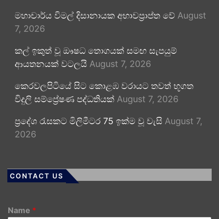
මහාචාර්ය විමල් දිසානායක අභාවප්‍රාප්ත වේ
August
7, 2026
කල් ඉකුත් වූ ඖෂධ තොගයක් සමඟ සැපයුම්
ආයතනයක් වටලයි
August 7, 2026
කෙරවලපිටියේ සිට කොළඹ වරායට තවත් භූගත
විදුලි සම්ප්‍රේෂණ පද්ධතියක්
August 7, 2026
ප්‍රදේශ රැසකට මිලිමීටර 75 ඉක්ම වූ වැසි
August 7,
2026
CONTACT US
Name
*