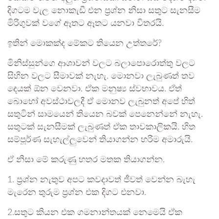
දිගටම වැල නොකැඩී එන ප්‍රශ්න නිසා සතුට සැනසීම
මිරිගුවක් වගේ ඈතට ඈතට යනවා විතරයි.
ඉතින් මොකක්ද මේකට තියෙන උත්තරේ?
මිනිස්සුන්ගෙ ආශාවන් වලට බලාපොරොත්තු වලට
සිහින වලට සීමාවක් නැහැ. මොනවා ලැබුණත් තව
දෙයක් ඕන වෙනවා. ඒක මනුෂ්‍ය ස්වභාවය. ඒත්
බොහෝ අවස්ථාවලදී ඒ මොනව ලැබුනත් අපේ හිත්
සතුටින් සාමයෙන් තියෙන බවක් පෙනෙන්නේ නැහැ.
සතුටක් සැනසීමක් ලැබුණත් ඒක තාවකාලිකයි. හිත
සම්පූර්ණ සැහැල්ලුවෙන් තියාගන්න හරිම අමාරුයි.
ඒ නිසා මේ කරුණු හතර මතක තියාගන්න.
1. ප්‍රශ්න නැතුව අපට කවදාවත් ජීවත් වෙන්න බැහැ
මැරෙන තුරුම ප්‍රශ්න එක දිගට එනවා.
2.සතුට කියන එක ගමනාන්තයක් නෙමෙයි ඒක