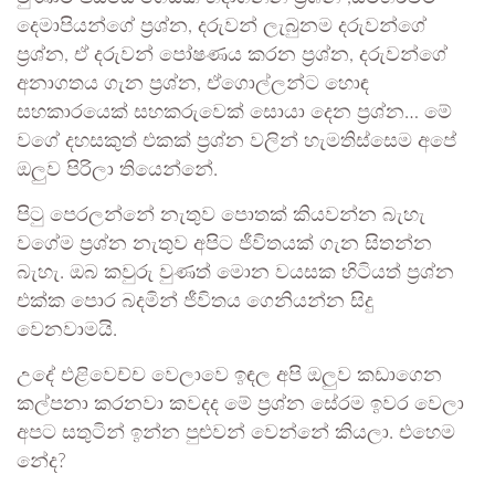
දෙමාපියන්ගේ ප්‍රශ්න, දරුවන් ලැබුනම දරුවන්ගේ
ප්‍රශ්න, ඒ දරුවන් පෝෂණය කරන ප්‍රශ්න, දරුවන්ගේ
අනාගතය ගැන ප්‍රශ්න, ඒගොල්ලන්ට හොඳ
සහකාරයෙක් සහකරුවෙක් සොයා දෙන ප්‍රශ්න… මේ
වගේ දහසකුත් එකක් ප්‍රශ්න වලින් හැමතිස්සෙම අපේ
ඔලුව පිරිලා තියෙන්නේ.
පිටු පෙරලන්නේ නැතුව පොතක් කියවන්න බැහැ
වගේම ප්‍රශ්න නැතුව අපිට ජීවිතයක් ගැන සිතන්න
බැහැ. ඔබ කවුරු වුණත් මොන වයසක හිටියත් ප්‍රශ්න
එක්ක පොර බදමින් ජීවිතය ගෙනියන්න සිදු
වෙනවාමයි.
උදේ එළිවෙච්ච වෙලාවෙ ඉඳල අපි ඔලුව කඩාගෙන
කල්පනා කරනවා කවදද මේ ප්‍රශ්න සේරම ඉවර වෙලා
අපට සතුටින් ඉන්න පුළුවන් වෙන්නේ කියලා. එහෙම
නේද?