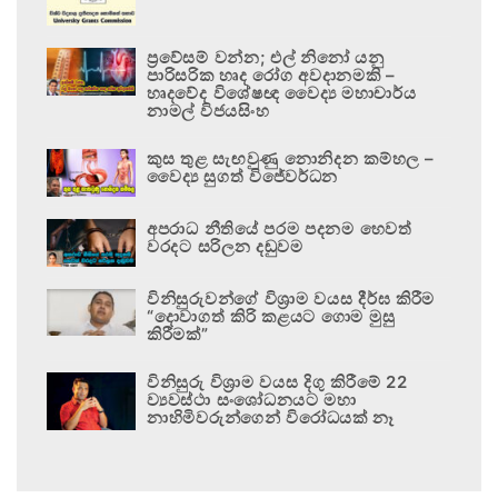
ප්‍රවේසම් වන්න; එල් නිනෝ යනු
පාරිසරික හෘද රෝග අවදානමකි –
හෘදවේද විශේෂඥ වෛද්‍ය මහාචාර්ය
නාමල් විජයසිංහ
කුස තුළ සැඟවුණු නොනිදන කම්හල –
වෛද්‍ය සුගත් විජේවර්ධන
අපරාධ නීතියේ පරම පදනම හෙවත්
වරදට සරිලන දඬුවම
විනිසුරුවන්ගේ විශ්‍රාම වයස දීර්ඝ කිරීම
“දොවාගත් කිරි කළයට ගොම මුසු
කිරීමක්”
විනිසුරු විශ්‍රාම වයස දිගු කිරීමේ 22
ව්‍යවස්ථා සංශෝධනයට මහා
නාහිමිවරුන්ගෙන් විරෝධයක් නෑ