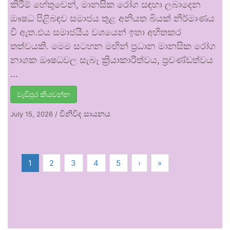
කිරීම් හේතුවෙන්, මානසික රෝග සඳහා ලබාදෙන
ඖෂධ පිළිබඳව සමාජය තුළ අනියත බියක් නිර්මාණය
වී ඇත.එය සමාජයීය වශයෙන් ඉතා අහිතකර
තත්වයකි. මෙම සටහන මඟින් ප්‍රධාන මානසික රෝග
නාශක ඖෂධවල සැබෑ ක්‍රියාකාරීත්වය, ප්‍රචණ්ඩත්වය
…
වැඩිපුර කියවන්න
විනිවිද සායනය
July 15, 2026
/
1
2
3
4
5
›
»