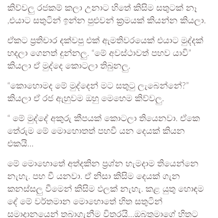
කිව්වලු රජකම් කලා උනාට හිතේ කිසිම සතුටක් නෑ
,එයාට සතුටින් ඉන්න පුළුවන් ක්‍රමයක් කියන්න කියලා.
ඒකට ප්‍රතිචාර දක්වපු එක් ඇමතිවරයෙක් එයාට මුද්දක්
හදලා ගෙනත් දුන්නලු. “මේ අවස්ථාවත් පහව යාවි”
කියලා ඒ මුද්දෙ කොටලා තිබුනලු.
“කොහොමද මේ මුද්දෙන් මට සතුටු ලැබෙන්නේ?”
කියලා ඒ රජ ඇහුවම ඔහු මෙහෙම කිව්වලු.
“ මේ මුද්දේ අකුරු කීපයක් කොටලා තියෙනවා. ඒකෙ
තේරුම මේ මොහොතත් පහවී යන දෙයක් කියන
එකයි…
මේ මොහොතේ අත්දකින ප්‍රශ්න හැමදාම තියෙන්නෙ
නැහැ. පහ වී යනවා. ඒ නිසා කිසිම දෙයක් ගැන
කනස්සලු වීමෙන් කිසිම ඵලක් නැහැ. කළ යුතු හොඳම
දේ මේ වර්තමාන මොහොතේ හිත සතුටින්
සමාදානයෙන් තබාගැනීම විතරයි…ඔබතුමාගේ හිතට