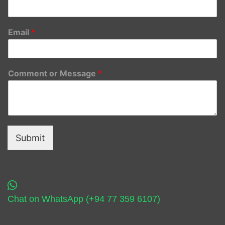
Email
*
Comment or Message
*
Submit
Chat on WhatsApp (+94 77 359 6107)