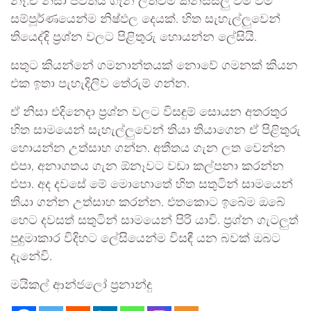
නෑ.ඒ නිසා ජීවිතය ගැන ලතවීම කනස්සලු වීම වීම
සම්පූර්ණයෙන්ම නිෂ්ඵල දෙයක්. හිත සැහැල්ලුවෙන්
තියෙද්දි ප්‍රශ්න වලට පිළිතුරු හොයන්න ලේසියි.
සතුට කියන්නේ ගමනාන්තයක් නොවේ ගමනක් කියන
එක ඉතා පැහැදිලිව තේරුම් ගන්න.
ඒ නිසා එදිනෙදා ප්‍රශ්න වලට විසඳුම් සොයන අතරතුර
හිත සාමයෙන් සැහැල්ලුවෙන් තියා තියාගෙන ඒ පිළිතුරු
හොයන්න උත්සාහ ගන්න. අතීතය ගැන ලත වෙන්න
එපා, අනාගතය ගැන ඕනෑවට වඩා කල්පනා කරන්න
එපා. අද දවසේ මේ මොහොතේ හිත සතුටින් සාමයෙන්
තියා ගන්න උත්සාහ කරන්න. එතකොට ඉබේම ඔබේ
හෙට දවසත් සතුටින් සාමයෙන් පිරි යාවි. ප්‍රශ්න ගැටලුත්
පුදුමාකාර විදිහට ලේසියෙන්ම විසඳී යන බවක් ඔබට
දැනේවි.
මයිකල් ආන්ජලෝ ප්‍රනාන්දු