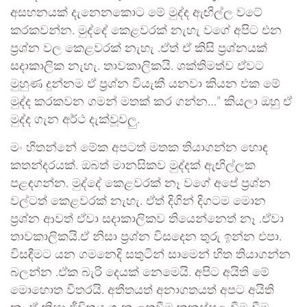
අසහනයක් දැනෙනකොට මේ මුද්ද ඇඟිල්ල වටේ
කරකවන්න. මුද්දේ කෙළවරක් නැහැ වගේ අපිට එන
ප්‍රශ්න වල කෙළවරක් නැහැ .ඒත් ඒ කිසි ප්‍රශ්නයක්
සදාකාලික නැහැ. තාවකාලිකයි. ශක්තිමත්ව ඒවට
මුහුණ දුන්නම ඒ ප්‍රශ්න වියැකී යනවා කියන එක මේ
මුද්ද කරකවන ගමන් මතක් කර ගන්න…” කියලා ඔහු ඒ
මුද්ද ගැන අර්ථ දැක්වූවලු.
මං හිතන්නේ මේක අපටත් මතක තියාගන්න හොඳ
කතන්දරයක්. ඔබත් මානසිකව මුද්දක් ඇඟිල්ලක
පළඳගන්න. මුද්දේ කෙළවරක් නෑ වගේ අපේ ප්‍රශ්න
වල්ටත් කෙළවරක් නැහැ. ඒත් දිගින් දිගටම මොන
ප්‍රශ්න ආවත් ඒවා සදාකාලිකව තියෙන්නෙත් නෑ .ඒවා
තාවකාලිකයි.ඒ නිසා ප්‍රශ්න විසදෙන තුරු ඉන්න එපා.
විසඳීමට යන ගමනෙදි සතුටින් සාමෙන් හිත තියාගන්න
බලන්න .ඒක බැරි දෙයක් නෙමෙයි. අපිට අයිති මේ
මොහොත විතරයි. අතීතයත් අනාගතයත් අපට අයිති