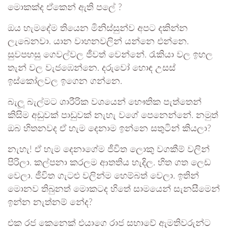
මොකක්ද ඒකෙන් ඇති පලේ ?
ඔය හැමදේම තියෙන මිනිස්සුන්ව අපට දකින්න
ලැබෙනවා. යාන වාහනවලින් යන්නෙ එන්නෙ.
සුවපහසු ගෙවල්වල ජීවත් වෙන්නේ. රැකියා වල ඉහල
තැන් වල වැජඹෙන්නෙ. දරුවෝ හොඳ උසස්
ඉස්කෝලවල ඉගෙන ගන්නෙ.
බැලූ බැල්මට ශාරීරික වශයෙන් භෞතික පැත්තෙන්
කිසිම අඩුවක් පාඩුවක් නැහැ වගේ පෙනෙන්නේ. නමුත්
ඔබ හිතනවද ඒ හැම දෙනාම ඉන්නෙ සතුටින් කියලා?
නැහැ! ඒ හැම දෙනාගේම ජීවිත ලොකු වගකීම් වලින්
පිරිලා. කල්පනා කරලම ආතතිය හැදිල. හිත ගත ලෙඩ
වෙලා. ජීවිත ගැටළු වලින්ම හෙම්බත් වෙලා. ඉතින්
මොනව තිබුනත් මොකටද හිතේ සාමයෙන් සැනසීමෙන්
ඉන්න නැත්නම් නේද?
එක රජ කෙනෙක් එයාගෙ රාජ සභාවේ ඇමතිවරුන්ට