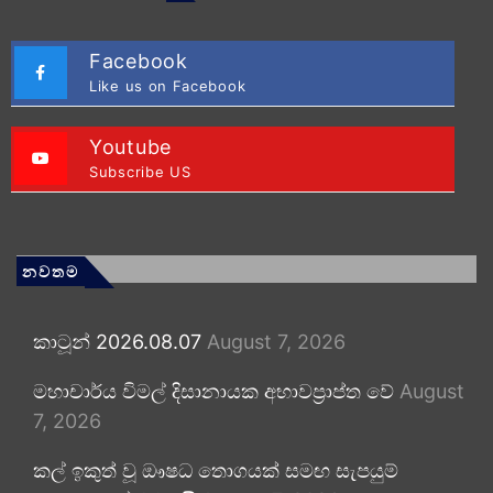
Facebook
Like us on Facebook
Youtube
Subscribe US
නවතම
කාටූන් 2026.08.07
August 7, 2026
මහාචාර්ය විමල් දිසානායක අභාවප්‍රාප්ත වේ
August
7, 2026
කල් ඉකුත් වූ ඖෂධ තොගයක් සමඟ සැපයුම්