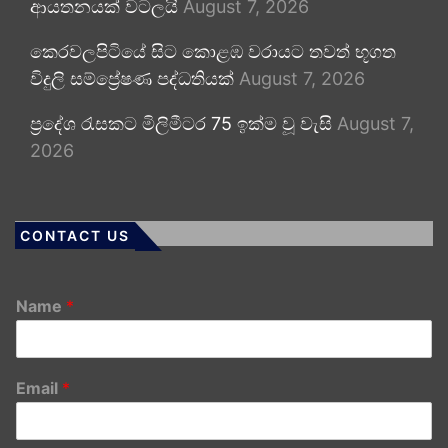
ආයතනයක් වටලයි
August 7, 2026
කෙරවලපිටියේ සිට කොළඹ වරායට තවත් භූගත
විදුලි සම්ප්‍රේෂණ පද්ධතියක්
August 7, 2026
ප්‍රදේශ රැසකට මිලිමීටර 75 ඉක්ම වූ වැසි
August 7,
2026
CONTACT US
Name
*
Email
*