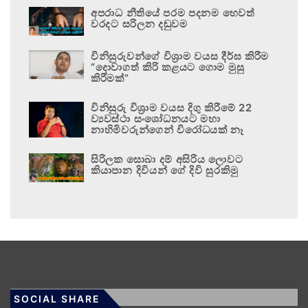
අපරාධ නීතියේ පරම පදනම හෙවත්
වරදට සරිලන දඬුවම
විනිසුරුවන්ගේ විශ්‍රාම වයස දීර්ඝ කිරීම
“දොවාගත් කිරි කළයට ගොම මුසු
කිරීමක්”
විනිසුරු විශ්‍රාම වයස දිගු කිරීමේ 22
ව්‍යවස්ථා සංශෝධනයට මහා
නාහිමිවරුන්ගෙන් විරෝධයක් නෑ
සිරිලක සොබා දම් අසිරිය ලොවට
කියාපාන දිවියන් ගේ දිවි සුරකිමු
SOCIAL SHARE