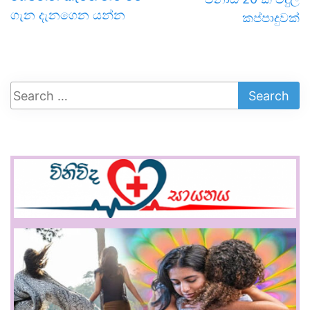
ගැන දැනගෙන යන්න
කප්පාදුවක්