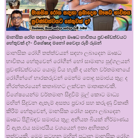
මානසික රෝග සඳහා ලබාදෙන ඖෂධ භාවිතය ප්‍රචණ්ඩත්වයට
හේතුවක් ද?- විශේෂඥ මනෝ වෛද්‍ය රූමි රූබන්
මානසික රෝගී තත්ත්වයන් සඳහා ලබාදෙන ඖෂධ
භාවිතය හේතුවෙන් රෝගීන් හෝ සාමාන්‍ය පුද්ගලයන්
ප්‍රචණ්ඩත්වයට යොමු විය හැකි ද යන්න වර්තමානයේ
රෝගීන්ගේ භාරකරුවන් මෙන්ම පොදු සමාජය තුළ ද
නිරන්තරයෙන් කතාබහට ලක්වන මාතෘකාවකි.
විශේෂයෙන්ම වර්තමාන සිදුවීම් මුල් කොට මාධ්‍ය
මඟින් සිදුවන ඇතැම් අසත්‍ය ප්‍රචාර සහ කරුණු විකෘති
කිරීම් හේතුවෙන්, මානසික රෝග සඳහා ලබාදෙන
ඖෂධ පිළිබඳව සමාජය තුළ අනියත බියක් නිර්මාණය
වී ඇත.එය සමාජයීය වශයෙන් ඉතා අහිතකර
තත්වයකි. මෙම සටහන මඟින් ප්‍රධාන මානසික රෝග