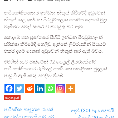
පාරිභෝගිකයනට ඉන්ධන නිකුත් කිරීමේදී අඩුවෙන්
නිකුත් කළ ඉන්ධන පිරවුම්හලක පොම්ප දෙකක් මුද්‍රා
තැබීමට තෙල් සංසථාව කටයුතු කර ඇත.
කොළඹ හත ප්‍රදේශයේ පිහිටි ඉන්ධන පිරවුම්හලක්
පරීක්ෂා කිරීමේදී හෙලිව ඇත්තේ ලීටරයකින් සියයට
එකයි දශම දෙකක් අඩුවෙන් නිකුත් කර ඇති බවය.
එමගින් සෑම ඔක්ටේන් 92 පෙට්‍රල් ලීටරයකින්ම
පාරිභෝගිකයාට රුපියල් පහයි ශත හතළිහක මුදලක්
පාඩු වී ඇති බවද හෙලිව තිබේ.
කාලීන පුවත්
පාරිසරික කඳවුරක රැයක්
අදත් (30) පැය දෙකයි
ගෙවන්න කැමති නම් මේ
විනාඩි 20 ක විදුලි