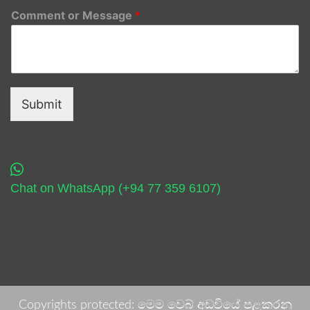
Comment or Message
*
Submit
Chat on WhatsApp (+94 77 359 6107)
Copyrights protected: මෙම වෙබ් අඩවියේ පළකරනු