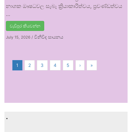
නාශක ඖෂධවල සැබෑ ක්‍රියාකාරීත්වය, ප්‍රචණ්ඩත්වය
…
වැඩිපුර කියවන්න
විනිවිද සායනය
July 15, 2026
/
1
2
3
4
5
›
»
.