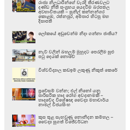
රාජ්‍ය නිලධාරීන්ගේ වැරදි තීරණවලට
දණ්ඩ නීති සංග්‍රහය යෙදවීම බරපතල
අවභාවිතයකි – සුනිල් කන්නන්ගර
කොළඹ, රත්නපුර, අම්පාර හිටපු මහ
දිසාපති
ලෝකයේ අඩුවෙන්ම නිදා ගන්නා ජාතිය?
නැව් වලින් බහලුම් මුහුදට පෙරලීම සුළු
පටු දෙයක් නොවේ
විශ්වවිද්‍යාල කඩඉම් ලකුණු නිකුත් කෙරේ
ප්‍රවේසම් වන්න; එල් නිනෝ යනු
පාරිසරික හෘද රෝග අවදානමකි –
හෘදවේද විශේෂඥ වෛද්‍ය මහාචාර්ය
නාමල් විජයසිංහ
කුස තුළ සැඟවුණු නොනිදන කම්හල –
වෛද්‍ය සුගත් විජේවර්ධන