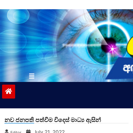
Skip
to
content
vinivida.lk
නව ජනපති පත්වීම විදෙස් මාධ්‍ය ඇසින්
July 21, 2022
Editor