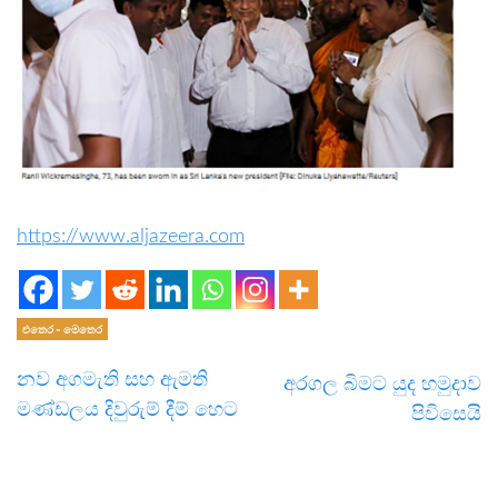
https://www.aljazeera.com
එතෙර - මෙතෙර
නව අගමැති සහ ඇමති
අරගල බිමට යුද හමුදාව
මණ්ඩලය දිවුරුම් දීම් හෙට
පිවිසෙයි