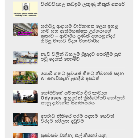
විශ්වවිද්‍යාල කඩඉම් ලකුණු නිකුත් කෙරේ
සුරාබදු ආදායම වාර්තාගත ලෙස ඉහළ
යාම සහ ආත්මභක්ෂක උරගයාගේ
කතාව – ආචාර්ය ප්‍රණීත් අභයසුන්දර
හිටපු මානව විද්‍යා මහාචාර්ය
නැව් වලින් බහලුම් මුහුදට පෙරලීම සුළු
පටු දෙයක් නොවේ
ගොවි ගතට සුවයත් හිතට නිවනත් සදන
AI ගොවිතැන ළඟදීම අපටත්
හෝමර්ගේ සම්භාව්‍ය වීර කාව්‍යය
Odyssey ඇසුරෙන් ක්‍රිස්ටෝෆර් නෝලන්
තැනූ දැවැන්ත සිනමාපටය
අපරාධ නීතියේ පරම පදනම හෙවත්
වරදට සරිලන දඬුවම
ප්‍රවේසම් වන්න; එල් නිනෝ යනු