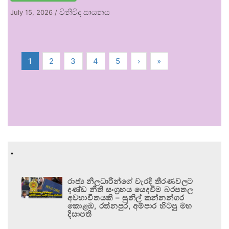
විනිවිද සායනය
July 15, 2026
/
1
2
3
4
5
›
»
.
රාජ්‍ය නිලධාරීන්ගේ වැරදි තීරණවලට
දණ්ඩ නීති සංග්‍රහය යෙදවීම බරපතල
අවභාවිතයකි – සුනිල් කන්නන්ගර
කොළඹ, රත්නපුර, අම්පාර හිටපු මහ
දිසාපති