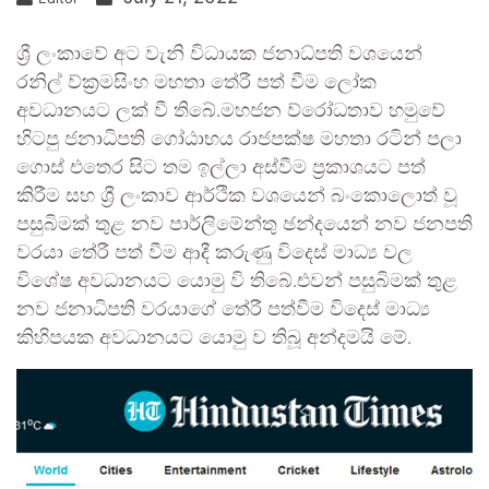
ශ්‍රී ලංකාවේ අට වැනි විධායක ජනාධ්පති වශයෙන්
රනිල් ව්ක්‍රමසිංහ මහතා තේරී පත් වීම ලෝක
අවධානයට ලක් වී තිබේ.මහජන ව්රෝධතාව හමුවේ
හිටපු ජනාධිපති ගෝඨාභය රාජපක්ෂ මහතා රටින් පලා
ගොස් එතෙර සිට තම ඉල්ලා අස්වීම ප්‍රකාශයට පත්
කිරීම සහ ශ්‍රී ලංකාව ආර්ථික වශයෙන් බංකොලොත් වූ
පසුබිමක් තුළ නව පාර්ලිමේන්තු ඡන්දයෙන් නව ජනපති
වරයා තේරී පත් වීම ආදී කරුණු විදෙස් මාධ්‍ය වල
විශේෂ අවධානයට යොමු වි තිබේ.එවන් පසුබිමක් තුළ
නව ජනාධිපති වරයාගේ තේරී පත්වීම විදෙස් මාධ්‍ය
කිහිපයක අවධානයට යොමු ව තිබූ අන්දමයි මේ.