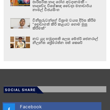
පාරිසරික හෘද රෝග අවදානමකි –
හෘදවේද විශේෂඥ වෛද්‍ය මහාචාර්ය
නාමල් විජයසිංහ
විනිසුරුවන්ගේ විශ්‍රාම වයස දීර්ඝ කිරීම
“දොවාගත් කිරි කළයට ගොම මුසු
කිරීමක්”
නව යුද හමුදාපති ලෙස මේජර් ජෙනරාල්
නිලන්ත ප්‍රේමරත්න පත් කෙරේ
SOCIAL SHARE
Facebook