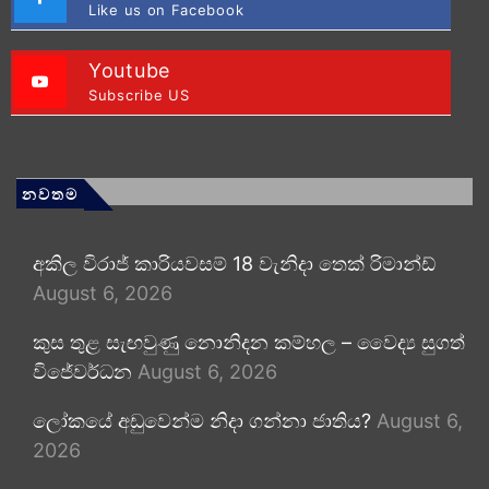
Like us on Facebook
Youtube
Subscribe US
නවතම
අකිල විරාජ් කාරියවසම් 18 වැනිදා තෙක් රිමාන්ඩ්
August 6, 2026
කුස තුළ සැඟවුණු නොනිදන කම්හල – වෛද්‍ය සුගත්
විජේවර්ධන
August 6, 2026
ලෝකයේ අඩුවෙන්ම නිදා ගන්නා ජාතිය?
August 6,
2026