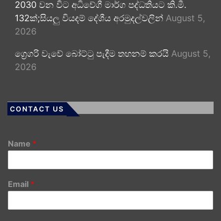
2030 වන විට අධිවේගී මාර්ග පද්ධතියට කි.මී.
132ක්;සියලු වියදම් දේශීය අරමුදල්වලින්
August 5,
2026
ග්‍රෙගරි වැවේ බෝට්ටු පැදීම තහනම් කරයි
August 5,
2026
CONTACT US
Name
*
Email
*