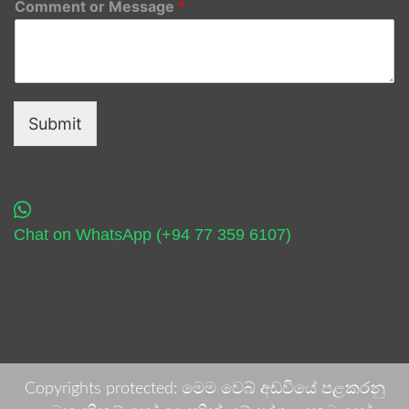
Comment or Message
*
Submit
Chat on WhatsApp (+94 77 359 6107)
Copyrights protected: මෙම වෙබ් අඩවියේ පළකරනු