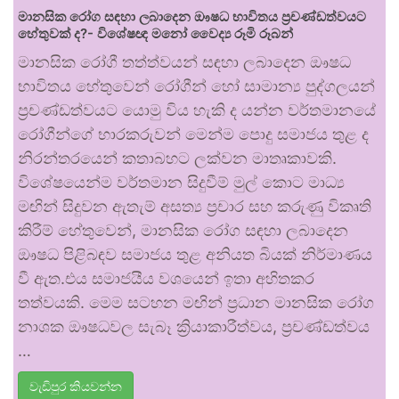
මානසික රෝග සඳහා ලබාදෙන ඖෂධ භාවිතය ප්‍රචණ්ඩත්වයට
හේතුවක් ද?- විශේෂඥ මනෝ වෛද්‍ය රූමි රූබන්
මානසික රෝගී තත්ත්වයන් සඳහා ලබාදෙන ඖෂධ
භාවිතය හේතුවෙන් රෝගීන් හෝ සාමාන්‍ය පුද්ගලයන්
ප්‍රචණ්ඩත්වයට යොමු විය හැකි ද යන්න වර්තමානයේ
රෝගීන්ගේ භාරකරුවන් මෙන්ම පොදු සමාජය තුළ ද
නිරන්තරයෙන් කතාබහට ලක්වන මාතෘකාවකි.
විශේෂයෙන්ම වර්තමාන සිදුවීම් මුල් කොට මාධ්‍ය
මඟින් සිදුවන ඇතැම් අසත්‍ය ප්‍රචාර සහ කරුණු විකෘති
කිරීම් හේතුවෙන්, මානසික රෝග සඳහා ලබාදෙන
ඖෂධ පිළිබඳව සමාජය තුළ අනියත බියක් නිර්මාණය
වී ඇත.එය සමාජයීය වශයෙන් ඉතා අහිතකර
තත්වයකි. මෙම සටහන මඟින් ප්‍රධාන මානසික රෝග
නාශක ඖෂධවල සැබෑ ක්‍රියාකාරීත්වය, ප්‍රචණ්ඩත්වය
…
වැඩිපුර කියවන්න