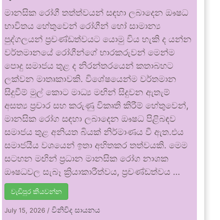
මානසික රෝගී තත්ත්වයන් සඳහා ලබාදෙන ඖෂධ
භාවිතය හේතුවෙන් රෝගීන් හෝ සාමාන්‍ය
පුද්ගලයන් ප්‍රචණ්ඩත්වයට යොමු විය හැකි ද යන්න
වර්තමානයේ රෝගීන්ගේ භාරකරුවන් මෙන්ම
පොදු සමාජය තුළ ද නිරන්තරයෙන් කතාබහට
ලක්වන මාතෘකාවකි. විශේෂයෙන්ම වර්තමාන
සිදුවීම් මුල් කොට මාධ්‍ය මඟින් සිදුවන ඇතැම්
අසත්‍ය ප්‍රචාර සහ කරුණු විකෘති කිරීම් හේතුවෙන්,
මානසික රෝග සඳහා ලබාදෙන ඖෂධ පිළිබඳව
සමාජය තුළ අනියත බියක් නිර්මාණය වී ඇත.එය
සමාජයීය වශයෙන් ඉතා අහිතකර තත්වයකි. මෙම
සටහන මඟින් ප්‍රධාන මානසික රෝග නාශක
ඖෂධවල සැබෑ ක්‍රියාකාරීත්වය, ප්‍රචණ්ඩත්වය …
වැඩිපුර කියවන්න
විනිවිද සායනය
July 15, 2026
/