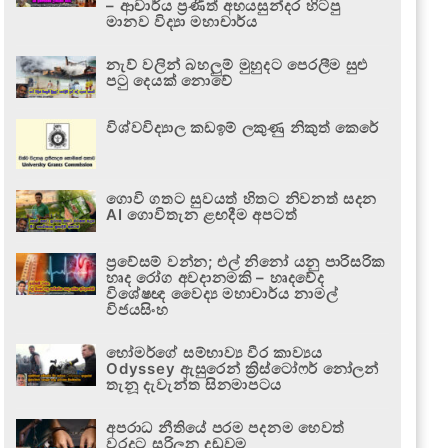
– ආචාර්ය ප්‍රණීත් අභයසුන්දර හිටපු
මානව විද්‍යා මහාචාර්ය
නැව් වලින් බහලුම් මුහුදට පෙරලීම සුළු
පටු දෙයක් නොවේ
විශ්වවිද්‍යාල කඩඉම් ලකුණු නිකුත් කෙරේ
ගොවි ගතට සුවයත් හිතට නිවනත් සදන
AI ගොවිතැන ළඟදීම අපටත්
ප්‍රවේසම් වන්න; එල් නිනෝ යනු පාරිසරික
හෘද රෝග අවදානමකි – හෘදවේද
විශේෂඥ වෛද්‍ය මහාචාර්ය නාමල්
විජයසිංහ
හෝමර්ගේ සම්භාව්‍ය වීර කාව්‍යය
Odyssey ඇසුරෙන් ක්‍රිස්ටෝෆර් නෝලන්
තැනූ දැවැන්ත සිනමාපටය
අපරාධ නීතියේ පරම පදනම හෙවත්
වරදට සරිලන දඬුවම