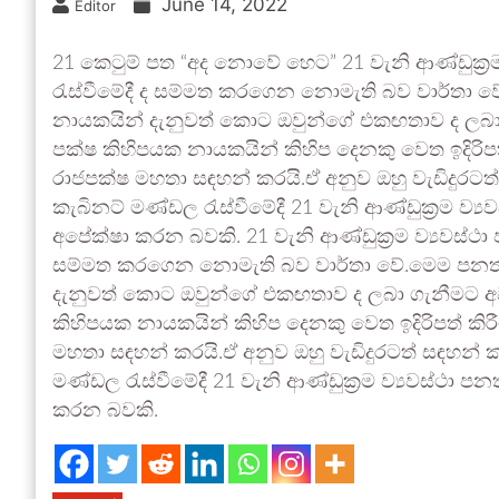
June 14, 2022
Editor
21 කෙටුම් පත “අද නොවේ හෙට” 21 වැනි ආණ්ඩුක්‍රම
රැස්වීමේදී ද සම්මත කරගෙන නොමැති බව වාර්තා 
නායකයින් දැනුවත් කොට ඔවුන්ගේ එකඟතාව ද ලබා ගැන
පක්ෂ කිහිපයක නායකයින් කිහිප දෙනකු වෙත ඉදිරිප
රාජපක්ෂ මහතා සඳහන් කරයි.ඒ අනුව ඔහු වැඩිදුරට
කැබිනට් මණ්ඩල රැස්වීමේදී 21 වැනි ආණ්ඩුක්‍රම ව්
අපේක්ෂා කරන බවකි. 21 වැනි ආණ්ඩුක්‍රම ව්‍යවස්ථා 
සම්මත කරගෙන නොමැති බව වාර්තා වේ.මෙම පනත් 
දැනුවත් කොට ඔවුන්ගේ එකඟතාව ද ලබා ගැනීමට අවශ්‍
කිහිපයක නායකයින් කිහිප දෙනකු වෙත ඉදිරිපත් කි
මහතා සඳහන් කරයි.ඒ අනුව ඔහු වැඩිදුරටත් සඳහන්
මණ්ඩල රැස්වීමේදී 21 වැනි ආණ්ඩුක්‍රම ව්‍යවස්ථා 
කරන බවකි.