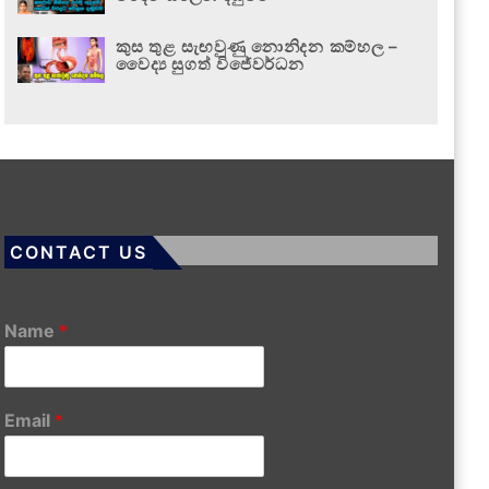
කුස තුළ සැඟවුණු නොනිදන කම්හල –
වෛද්‍ය සුගත් විජේවර්ධන
CONTACT US
Name
*
Email
*