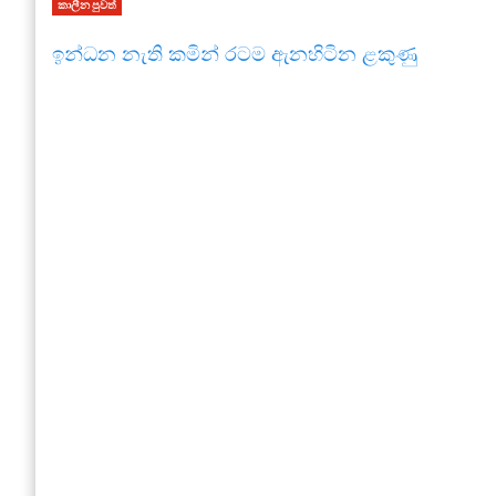
කාලීන පුවත්
ඉන්ධන නැති කමින් රටම ඇනහිටින ළකුණු