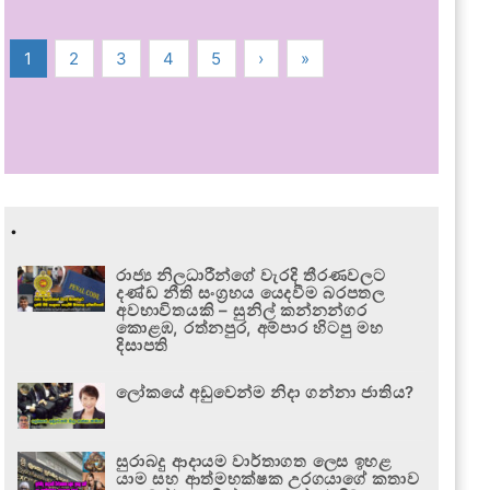
1
2
3
4
5
›
»
.
රාජ්‍ය නිලධාරීන්ගේ වැරදි තීරණවලට
දණ්ඩ නීති සංග්‍රහය යෙදවීම බරපතල
අවභාවිතයකි – සුනිල් කන්නන්ගර
කොළඹ, රත්නපුර, අම්පාර හිටපු මහ
දිසාපති
ලෝකයේ අඩුවෙන්ම නිදා ගන්නා ජාතිය?
සුරාබදු ආදායම වාර්තාගත ලෙස ඉහළ
යාම සහ ආත්මභක්ෂක උරගයාගේ කතාව