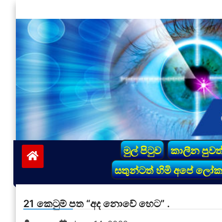
Skip
to
content
vinivida.lk
මුල් පිටුව
කාලීන පුවත
සතුන්ටත් හිමි අපේ ලෝ
21 කෙටුම් පත “අද නොවේ හෙට” .