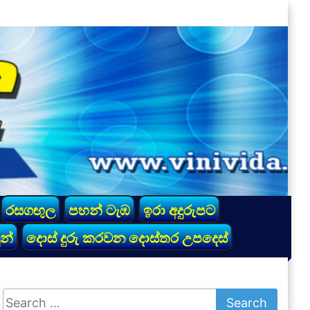
රසගඟුල
පහන් ටැඹ
ඉරා අදුරුපට
න්
දොස් දුරු කරවන දොස්තර උපදෙස්