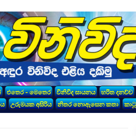
්
එතෙර - මෙතෙර
විනිවිද සායනය
හරිත දනව්ව
කය
උරුමයක අසිරිය
නිතර නොඇසෙන කතා
කාටූ