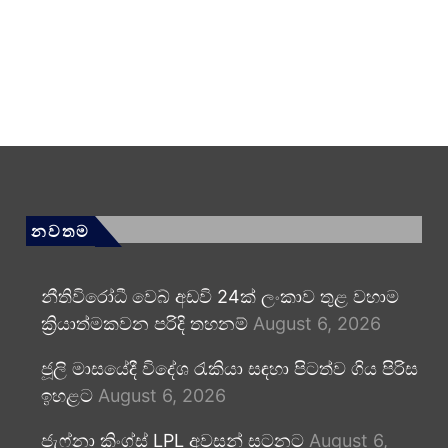
නවතම
නීතිවිරෝධී වෙබ් අඩවි 24ක් ලංකාව තුළ වහාම
ක්‍රියාත්මකවන පරිදි තහනම්
August 6, 2026
ජූලි මාසයේදී විදේශ රැකියා සඳහා පිටත්ව ගිය පිරිස
ඉහළට
August 6, 2026
ජැෆ්නා කිංග්ස් LPL අවසන් සටනට
August 6,