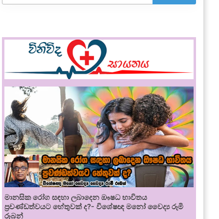
මානසික රෝග සඳහා ලබාදෙන ඖෂධ භාවිතය
ප්‍රචණ්ඩත්වයට හේතුවක් ද?- විශේෂඥ මනෝ වෛද්‍ය රූමි
රූබන්