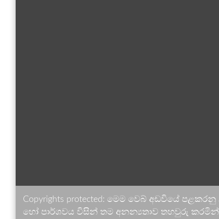
Copyrights protected: මෙම වෙබ් අඩවියේ පළකරනු
හෝ පාර්ශවය විසින් තම අනන්‍යතාව තහවුරු කරමින් ඉ