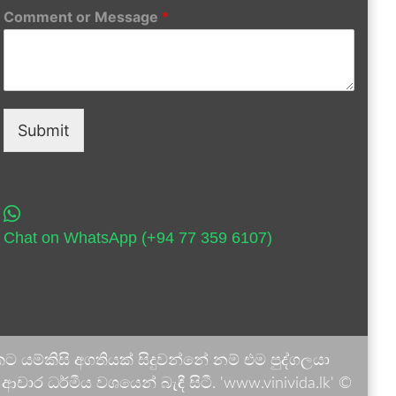
Comment or Message
*
Submit
Chat on WhatsApp (+94 77 359 6107)
 යම්කිසි අගතියක් සිදුවන්නේ නම් එම පුද්ගලයා
ාර ධර්මීය වශයෙන් බැඳී සිටී. 'www.vinivida.lk' ©