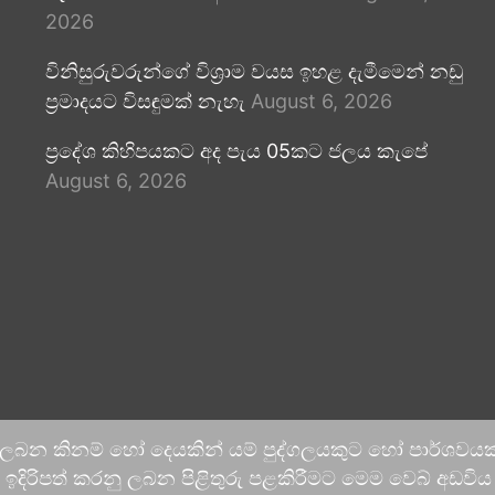
2026
විනිසුරුවරුන්ගේ විශ්‍රාම වයස ඉහළ දැමීමෙන් නඩු
ප්‍රමාදයට විසඳුමක් නැහැ
August 6, 2026
ප්‍රදේශ කිහිපයකට අද පැය 05කට ජලය කැපේ
August 6, 2026
 ලබන කිනම් හෝ දෙයකින් යම් පුද්ගලයකුට හෝ පාර්ශවයකට
දිරිපත් කරනු ලබන පිළිතුරු පළකිරීමට මෙම වෙබ් අඩවිය ආච