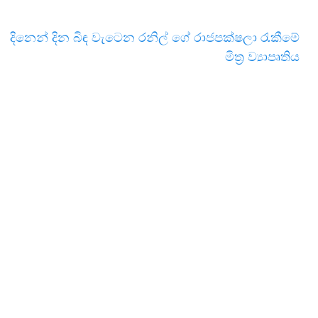
දිනෙන් දින බිඳ වැටෙන රනිල් ගේ රාජපක්ෂලා රැකීමේ
මිත්‍ර ව්‍යාපෘතිය