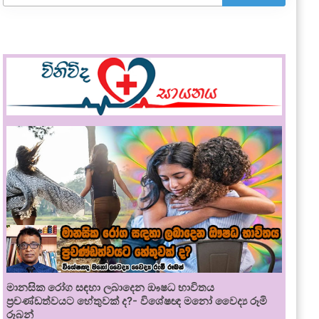
මානසික රෝග සඳහා ලබාදෙන ඖෂධ භාවිතය
ප්‍රචණ්ඩත්වයට හේතුවක් ද?- විශේෂඥ මනෝ වෛද්‍ය රූමි
රූබන්