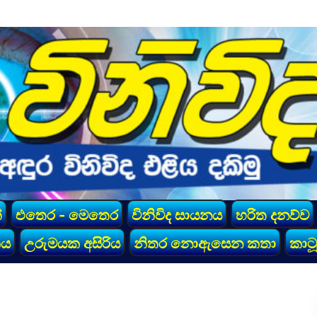
්
එතෙර - මෙතෙර
විනිවිද සායනය
හරිත දනව්ව
කය
උරුමයක අසිරිය
නිතර නොඇසෙන කතා
කාටූ