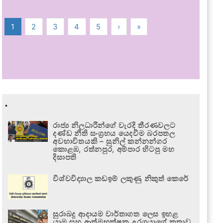
1
2
3
4
5
›
»
.
රාජ්‍ය නිලධාරීන්ගේ වැරදි තීරණවලට
දණ්ඩ නීති සංග්‍රහය යෙදවීම බරපතල
අවභාවිතයකි – සුනිල් කන්නන්ගර
කොළඹ, රත්නපුර, අම්පාර හිටපු මහ
දිසාපති
විශ්වවිද්‍යාල කඩඉම් ලකුණු නිකුත් කෙරේ
සුරාබදු ආදායම වාර්තාගත ලෙස ඉහළ
යාම සහ ආත්මභක්ෂක උරගයාගේ කතාව