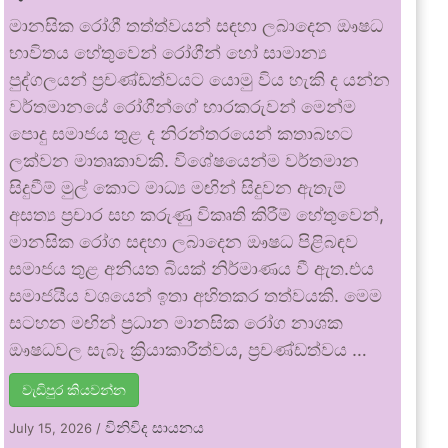
මානසික රෝගී තත්ත්වයන් සඳහා ලබාදෙන ඖෂධ
භාවිතය හේතුවෙන් රෝගීන් හෝ සාමාන්‍ය
පුද්ගලයන් ප්‍රචණ්ඩත්වයට යොමු විය හැකි ද යන්න
වර්තමානයේ රෝගීන්ගේ භාරකරුවන් මෙන්ම
පොදු සමාජය තුළ ද නිරන්තරයෙන් කතාබහට
ලක්වන මාතෘකාවකි. විශේෂයෙන්ම වර්තමාන
සිදුවීම් මුල් කොට මාධ්‍ය මඟින් සිදුවන ඇතැම්
අසත්‍ය ප්‍රචාර සහ කරුණු විකෘති කිරීම් හේතුවෙන්,
මානසික රෝග සඳහා ලබාදෙන ඖෂධ පිළිබඳව
සමාජය තුළ අනියත බියක් නිර්මාණය වී ඇත.එය
සමාජයීය වශයෙන් ඉතා අහිතකර තත්වයකි. මෙම
සටහන මඟින් ප්‍රධාන මානසික රෝග නාශක
ඖෂධවල සැබෑ ක්‍රියාකාරීත්වය, ප්‍රචණ්ඩත්වය …
වැඩිපුර කියවන්න
විනිවිද සායනය
July 15, 2026
/