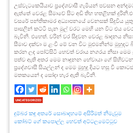
උස්වැටකෙයියාව ප්‍රදේශවාසී ගැමියන් පවසන අන්ද
ඇත්තේ වෙරළ සීමාවේ සිට අඩි තිහ හතළිහක් දුරින
වසරේ පන්තිකාමර අධ්‍යාපනයේ වෙනසක් සිදුවිය යුතු
පාසලින් කට්ටි පැන මුල් වරට මෙහි යන විට එය ව
බැවිනි. එහෙත්, වරින් වර සිදුවන වෙරළ ඛාදනය නිසා
සීමාව දක්වා ම ළංවී මේ වන විට මුළුමනින්ම මුහුදට 
කරන ලද පෝට්සිටි හෙවත් වරාය නගරය නිසා මෙම 
පත්ව ඇති අතර මෙම නාඳුනන හේවායා ගේ සිහිව
ප්‍රදේශවාසී සියල්ලන් ද මෙම මුහුදු දියට හසු වී 
මතකයෙන් ද සෝදා හැර ඇති බැවිනි.
UNCATEGORIZED
දුම්බර කඳු අතරේ සොබාදහමේ අසිරිමත් නිමැවුම
කෝබට් ගේ කපොල්ල හෙවත් අට්ටලමෙට්ටුව