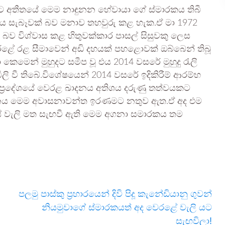
මට අතීතයේ මෙම නාඳුනන හේවායා ගේ ස්මාරකය තිබී
ි.එය සැබෑවක් බව මනාව තහවුරු කළ හැක.ඒ මා 1972
 බව විශ්වාස කළ හිතුවක්කාර පාසල් සිසුවකු ලෙස
ෙරළේ රළ සීමාවෙන් අඩි දහයක් පහළොවක් ඔබ්බෙන් තිබූ
 කෙමෙන් මුහුදට සමීප වූ එය 2014 වසරේ මුහුදු රැලි
බිලි වී තිබේ.විශේෂයෙන් 2014 වසරේ ඉදිකිරීම් ආරම්භ
ප්‍රදේශයේ වෙරළ ඛාදනය අතිශය දරුණු තත්වයකට
ටනය මෙම අවාසනාවන්ත ඉරණමට නතුව ඇත.ඒ අද එම
කොටස් වැලි මත සැඟවී ඇති මෙම අගනා සමාරකය තම
පලමු පාස්කු ප්‍රහාරයෙන් දිවි පිදූ කැනේඩියානු ගුවන්
නියමුවාගේ ස්මාරකයත් අද වෙරළේ වැලි යට
සැඟවිලා!