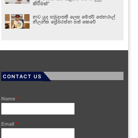
කිරීමක්”
නව යුද හමුදාපති ලෙස මේජර් ජෙනරාල්
නිලන්ත ප්‍රේමරත්න පත් කෙරේ
CONTACT US
Name
*
Email
*