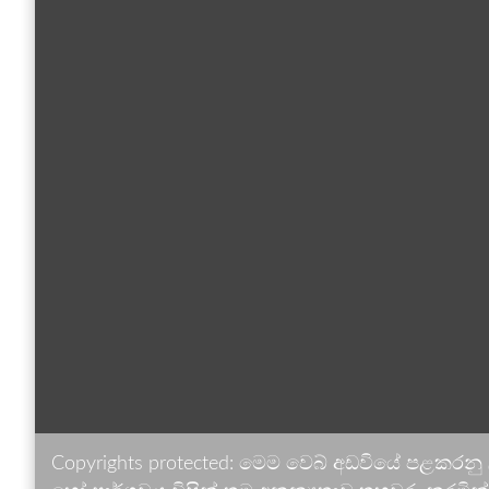
Copyrights protected: මෙම වෙබ් අඩවියේ පළකරනු