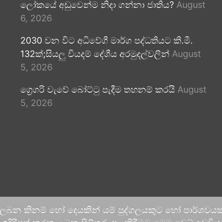
ලෝකයේ අඩුවෙන්ම නිදා ගන්නා ජාතිය?
August
6, 2026
2030 වන විට අධිවේගී මාර්ග පද්ධතියට කි.මී.
132ක්;සියලු වියදම් දේශීය අරමුදල්වලින්
August
5, 2026
ග්‍රෙගරි වැවේ බෝට්ටු පැදීම තහනම් කරයි
August
5, 2026
 ලබන කිනම් හෝ දෙයකින් යම් පුද්ගලයකුට හෝ පාර්ශවයකට