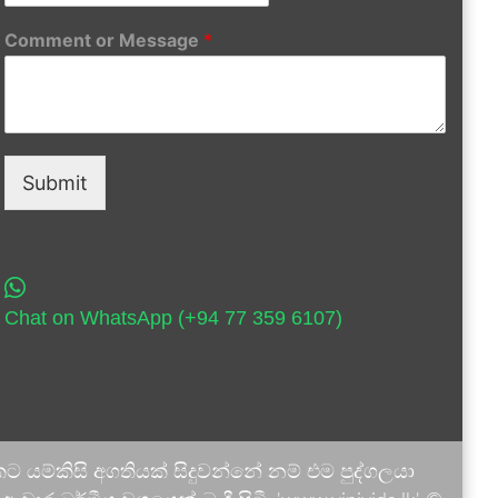
Comment or Message
*
Submit
Chat on WhatsApp (+94 77 359 6107)
 යම්කිසි අගතියක් සිදුවන්නේ නම් එම පුද්ගලයා