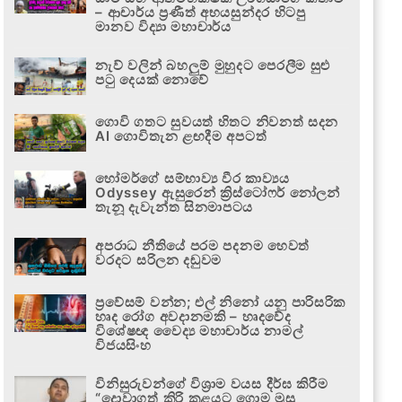
– ආචාර්ය ප්‍රණීත් අභයසුන්දර හිටපු
මානව විද්‍යා මහාචාර්ය
නැව් වලින් බහලුම් මුහුදට පෙරලීම සුළු
පටු දෙයක් නොවේ
ගොවි ගතට සුවයත් හිතට නිවනත් සදන
AI ගොවිතැන ළඟදීම අපටත්
හෝමර්ගේ සම්භාව්‍ය වීර කාව්‍යය
Odyssey ඇසුරෙන් ක්‍රිස්ටෝෆර් නෝලන්
තැනූ දැවැන්ත සිනමාපටය
අපරාධ නීතියේ පරම පදනම හෙවත්
වරදට සරිලන දඬුවම
ප්‍රවේසම් වන්න; එල් නිනෝ යනු පාරිසරික
හෘද රෝග අවදානමකි – හෘදවේද
විශේෂඥ වෛද්‍ය මහාචාර්ය නාමල්
විජයසිංහ
විනිසුරුවන්ගේ විශ්‍රාම වයස දීර්ඝ කිරීම
“දොවාගත් කිරි කළයට ගොම මුසු