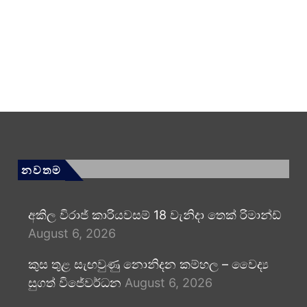
නවතම
අකිල විරාජ් කාරියවසම් 18 වැනිදා තෙක් රිමාන්ඩ්
August 6, 2026
කුස තුළ සැඟවුණු නොනිදන කම්හල – වෛද්‍ය
සුගත් විජේවර්ධන
August 6, 2026