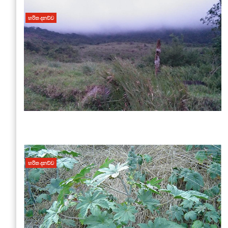
හරිත දනව්ව
හරිත දනව්ව