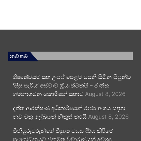
නවතම
ශිෂ්‍යත්වයට සහ උසස් පෙළට පෙනී සිටින සිසුන්ට
‘සිසු සැරිය’ සේවාව ක්‍රියාත්මකයි – ජාතික
ගමනාගමන කොමිෂන් සභාව
August 8, 2026
දත්ත ආරක්ෂණ අධිකාරියෙන් රාජ්‍ය අංශය සඳහා
නව චක්‍ර ලේඛයක් නිකුත් කරයි
August 8, 2026
විනිසුරුවරුන්ගේ විශ්‍රාම වයස දීර්ඝ කිරීමේ
සංශෝධනයට ජනමත විචාරණයක් අවශ්‍ය