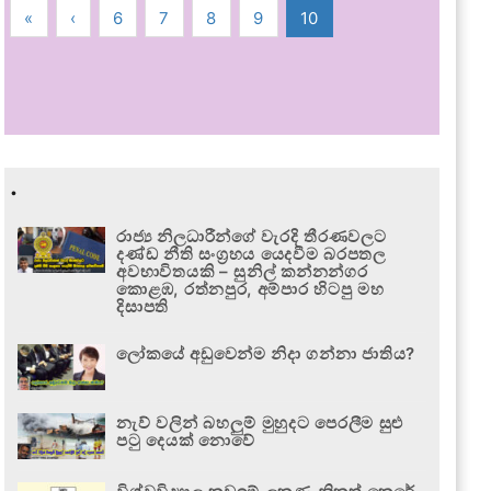
«
‹
6
7
8
9
10
.
රාජ්‍ය නිලධාරීන්ගේ වැරදි තීරණවලට
දණ්ඩ නීති සංග්‍රහය යෙදවීම බරපතල
අවභාවිතයකි – සුනිල් කන්නන්ගර
කොළඹ, රත්නපුර, අම්පාර හිටපු මහ
දිසාපති
ලෝකයේ අඩුවෙන්ම නිදා ගන්නා ජාතිය?
නැව් වලින් බහලුම් මුහුදට පෙරලීම සුළු
පටු දෙයක් නොවේ