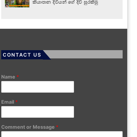
කියාපාන දිවියන් ගේ දිවි සුරකිමු
CONTACT US
Name
*
Email
*
Comment or Message
*