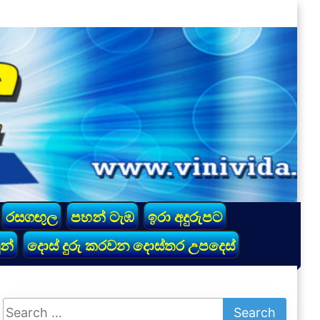
රසගඟුල
පහන් ටැඹ
ඉරා අදුරුපට
න්
දොස් දුරු කරවන දොස්තර උපදෙස්