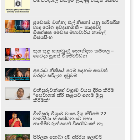
විශ්වවිද්‍යාල කඩඉම් ලකුණු නිකුත් කෙරේ
ප්‍රවේසම් වන්න; එල් නිනෝ යනු පාරිසරික
හෘද රෝග අවදානමකි – හෘදවේද
විශේෂඥ වෛද්‍ය මහාචාර්ය නාමල්
විජයසිංහ
කුස තුළ සැඟවුණු නොනිදන කම්හල –
වෛද්‍ය සුගත් විජේවර්ධන
අපරාධ නීතියේ පරම පදනම හෙවත්
වරදට සරිලන දඬුවම
විනිසුරුවන්ගේ විශ්‍රාම වයස දීර්ඝ කිරීම
“දොවාගත් කිරි කළයට ගොම මුසු
කිරීමක්”
විනිසුරු විශ්‍රාම වයස දිගු කිරීමේ 22
ව්‍යවස්ථා සංශෝධනයට මහා
නාහිමිවරුන්ගෙන් විරෝධයක් නෑ
සිරිලක සොබා දම් අසිරිය ලොවට