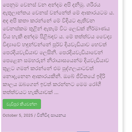
පෙනුම වෙනස් වන අන්දම අපි දනිමු. ශරීරය
ඇතුලාන්තය වෙනස් වන්නේත් මේ ආකාරයටම ය.
අද අපි කතා කරන්නේ මේ විදියට ඇතිවන
වෙනස්කම තුළින් ඇතැම් විට ලෙඩක් නිර්මාණය
විය හැකි අන්දම පිළිබඳව ය. මේ තත්ත්වය වෛද්‍ය
විද්‍යාවේ හඳුන්වන්නේ පූර්ව දියවැඩියාව හෙවත්
පෙරදියවැඩියාව ලෙසිනි. පෙරදියවැඩියාවෙන්
පෙළෙන සමහරුන් නිරායාසයෙන්ම දියවැඩියාව
තුළට ගමන් කරන්නේ එම පුද්ගලයාටවත්
නොදැනෙන ආකාරයකිනි. ඔබේ ජීවිතයේ ඉදිරි
කාලය ඔබගෙන් ඉවත් කරන්නට මෙම රෝගී
තත්ත්වයට හැකියාවක් …
වැඩිපුර කියවන්න
විනිවිද සායනය
October 5, 2025
/