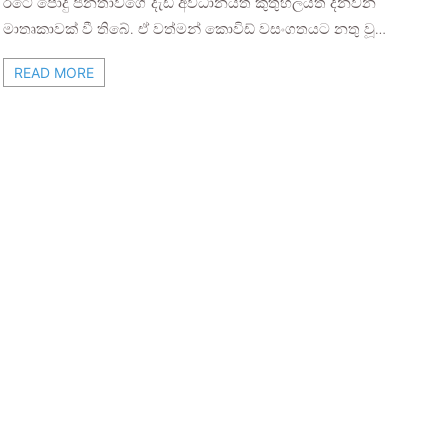
රටේ පොදු ජනතාවගේ දැඩි අවධානයත් කුතුහලයත් දනවන
මාතෘකාවක් වී තිබේ. ඒ වත්මන් කොවිඩ් වසංගතයට නතු වූ…
READ MORE