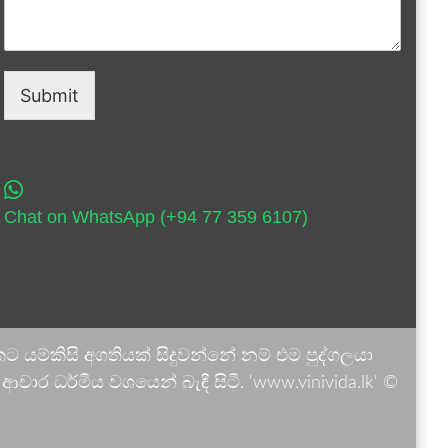
Submit
Chat on WhatsApp (+94 77 359 6107)
 යම්කිසි අගතියක් සිදුවන්නේ නම් එම පුද්ගලයා
ාර ධර්මීය වශයෙන් බැඳී සිටී. 'www.vinivida.lk' ©