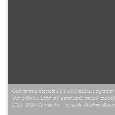
Copyrights protected: මෙම වෙබ් අඩවියේ පළකරනු
හෝ පාර්ශවය විසින් තම අනන්‍යතාව තහවුරු කරමින් ඉ
2021- 2024| Contact Us - editor.vinivida@gmail.com