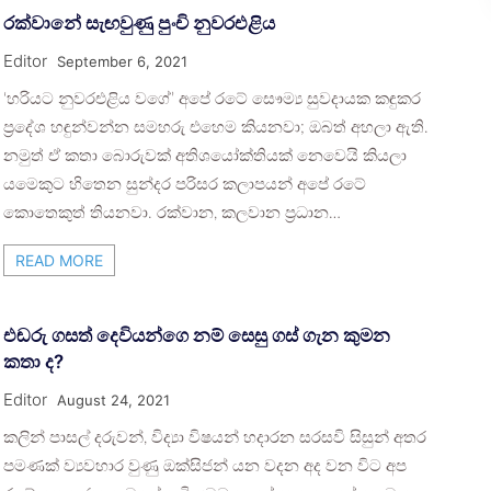
රක්වානේ සැඟවුණු පුංචි නුවරඑළිය
Editor
September 6, 2021
‘හරියට නුවරඑළිය වගේ’ අපේ රටේ සෞම්‍ය සුවදායක කඳුකර
ප්‍රදේශ හඳුන්වන්න සමහරු එහෙම කියනවා; ඔබත් අහලා ඇති.
නමුත් ඒ කතා බොරුවක් අතිශයෝක්තියක් නෙවෙයි කියලා
යමෙකුට හිතෙන සුන්දර පරිසර කලාපයන් අපේ රටේ
කොතෙකුත් තියනවා. රක්වාන, කලවාන ප්‍රධාන…
READ MORE
එඬරු ගසත් දෙවියන්ගෙ නම් සෙසු ගස් ගැන කුමන
කතා ද?
Editor
August 24, 2021
කලින් පාසල් දරුවන්, විද්‍යා විෂයන් හදාරන සරසවි සිසුන් අතර
පමණක් ව්‍යවහාර වුණු ඔක්සිජන් යන වදන අද වන විට අප