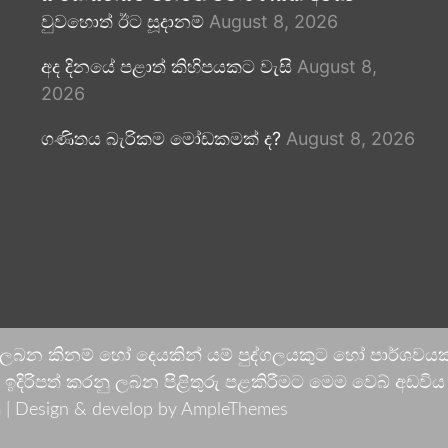
වුවහොත් ඊට සූදානම්
August 8, 2026
අද දිනයේ පළාත් කිහිපයකට වැසි
August 8,
2026
ගණිතය බැරිකම මෝඩකමක් ද?
August 8, 2026
 ලබන කිනම් හෝ දෙයකින් යම් පුද්ගලයකුට හෝ පාර්ශවයකට
දිරිපත් කරනු ලබන පිළිතුරු පළකිරීමට මෙම වෙබ් අඩවිය ආච
 |
Design & develop by AmpleThemes