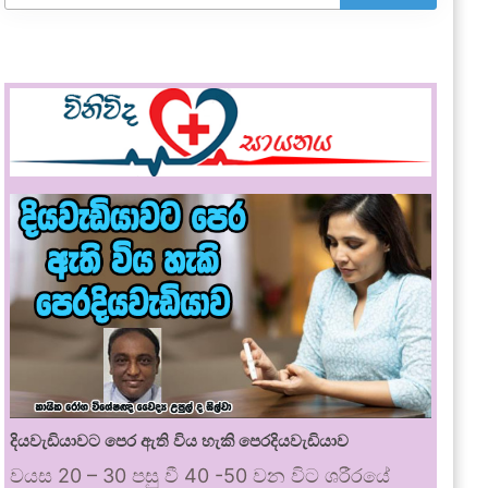
දියවැඩියාවට පෙර ඇති විය හැකි පෙරදියවැඩියාව
වයස 20 – 30 පසු වී 40 -50 වන විට ශරීරයේ