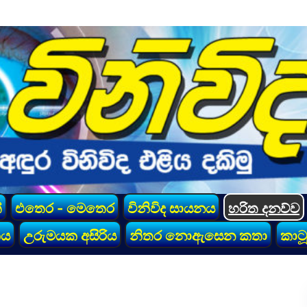
්
එතෙර - මෙතෙර
විනිවිද සායනය
හරිත දනව්ව
කය
උරුමයක අසිරිය
නිතර නොඇසෙන කතා
කාටූ