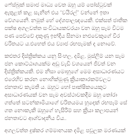
ෆේස්බුක් සමාජ මාධ්‍ය වෙත ඔහු යම් පෝස්ටුවක්
ඇතුළත් කළ සැනින් එය “වයිරල්” වන්නේ ඉතා
වේගයෙනි. නමුත් හේ දේශපාලඥයෙකි. එක්සත් ජාතික
පක්ෂ අගලවත්ත සංවිධායකවරයා වන ඔහු සෑම විටම
පණ පෙව්වේ දකුණු ඉන්දීය සිනමා නළුවෙකුගේ වීර
චරිතයට ය.එහෙත් එය ව්‍යාජ රඟපෑමක් ද නොවේ.
කළුතර දිස්ත්‍රික්කය යනු සිංහල, දමිළ, මුස්ලිම් යන සෑම
ජන කොට්ඨාශයක්ම අඩු වැඩි වශයෙන් ජිවත් වන
දිස්ත්‍රික්කයකි. එම නිසා මොහුගේ මෙම අසාධාරණයට
එරෙහිව කරන නොහික්මුණු ක්‍රියාකාරකම්වලට
ජනතාව කැමති ය. ඔහුට හෝ පාක්ෂිකයෙකුට
අසාධාරණයක් වන සෑම අවස්ථාවකදීම ඔහු තෝරා
ගත්තේ සටන්කාමියාගේ චරිතයමය හුදෙක් රඟපෑම් සේ
ගත නොකැකි ඔහුගේ හැසිරීම් සහ ක්‍රියා කලාපයන්
ජනතාවට ආශ්වාදනීය විය..
අගලවත්ත දුෂ්කර ගම්මානයක දමිළ පවුලක මරණයක්