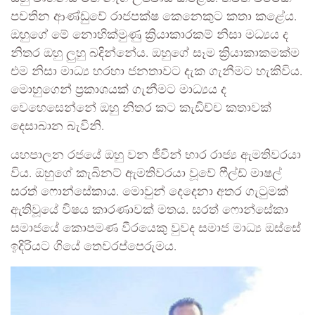
පවතින ආණ්ඩුවේ රාජපක්ෂ කෙනෙකුට කතා කළේය.
ඔහුගේ මේ නොහික්මුණු ක්‍රියාකාරකම් නිසා මධ්‍යය ද
නිතර ඔහු ලුහු බදින්නේය. ඔහුගේ සෑම ක්‍රියාකාකමක්ම
එම නිසා මාධ්‍ය හරහා ජනතාවට දැක ගැනීමට හැකිවිය.
මොහුගෙන් ප්‍රකාශයක් ගැනීමට මාධ්‍යය ද
වෙහෙසෙන්නේ ඔහු නිතර කට කැඩිච්ච කතාවක්
දෙසාබාන බැවිනි.
යහපාලන රජයේ ඔහු වන ජීවින් භාර රාජ්‍ය ඇමතිවරයා
විය. ඔහුගේ කැබිනට් ඇමතිවරයා වූවේ ෆීල්ඩ් මාෂල්
සරත් ෆොන්සේකාය. මොවුන් දෙදෙනා අතර ගැටුමක්
ඇතිවූයේ විෂය කාරණාවක් මතය. සරත් ෆොන්සේකා
සමාජයේ කොපමණ වීරයෙකු වුවද සමාජ මාධ්‍ය ඔස්සේ
ඉදිරියට ගියේ තෙවරප්පෙරුමය.