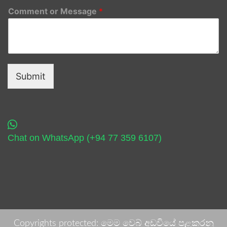
Comment or Message
*
Submit
Chat on WhatsApp (+94 77 359 6107)
Copyrights protected: මෙම වෙබ් අඩවියේ පළකරනු