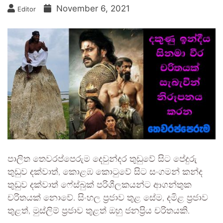
November 6, 2021
Editor
පාලිත තෙවරප්පෙරුම දෙවුන්දර තුඩුවේ සිට පේදුරු
තුඩුව දක්වාත්, කොළඹ කොටුවේ සිට සංගමන් කන්ද
තුඩුව දක්වාත් ෆේස්බුක් පරිශීලකයන්ට ආගන්තුක
චරිතයක් නොවේ. සිංහල ප්‍රජාව තුළ සේම, දමිළ ප්‍රජාව
තුළත්, මුස්ලිම් ප්‍රජාව තුළත් ඔහු ජනප්‍රිය චරිතයකි.