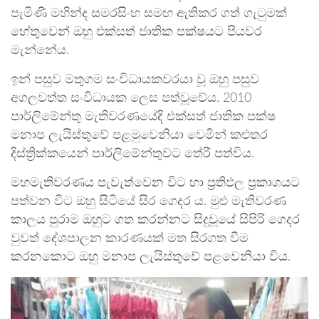
පැමිණි මහින්ද සමරසිංහ සමඟ ඇතිකර ගත් ගැටුමක්
හේතුවෙන් ඔහු එක්සත් ජාතික පක්ෂයට පියවර
මැන්නේය.
ඉන් පසුව මතුගම සංවිධායකවරයා වූ ඔහු පසුව
අගලවත්ත සංවිධායක ලෙස පත්වූවේය. 2010
පාර්ලිමේන්තු මැතිවරණයේදි එක්සත් ජාතික පක්ෂ
මනාප ලැයිස්තුවේ පළමුවෙනියා වෙමින් කළුතර
දිස්ත්‍රික්කයෙන් පාර්ලිමේන්තුවට තේරී පත්විය.
මහමැතිවරණය පැවැත්වෙන විට හා ප්‍රතිඵල ප්‍රකාශයට
පත්වන විට ඔහු සිටියේ සිර ගෙදර ය. මුළු මැතිවරණ
කාලය පුරාම ඔහුට ගත කරන්නට සිදුවූයේ සිපිරි ගෙදර
වුවත් දේශපාලන කාරණයක් මත සිරගත වීම
කරනකොට ඔහු මනාප ලැයිස්තුවේ පළවෙනියා විය.