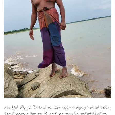
පොලිස් නිලධාරීන්ගේ බාධක හමුවේ ඇතැම් අවස්ථාවල
ඔහු වාහනය මත නැගී උපවාස කළේය. තවත් විටෙක