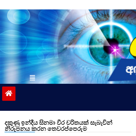
Skip
to
content
vinivida.lk
දකුණු ඉන්දීය සිනමා වීර චරිතයක් සැබැවින්
නිරූපනය කරන තෙවරප්පෙරුම