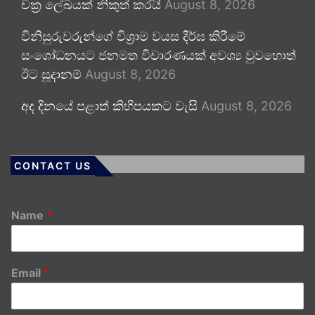
චක්‍ර ලේඛයක් නිකුත් කරයි
August 8, 2026
විනිසුරුවරුන්ගේ විශ්‍රාම වයස දීර්ඝ කිරීමේ
සංශෝධනයට ජනමත විචාරණයක් අවශ්‍ය වුවහොත්
ඊට සූදානම්
August 8, 2026
අද දිනයේ පළාත් කිහිපයකට වැසි
August 8, 2026
CONTACT US
Name
*
Email
*