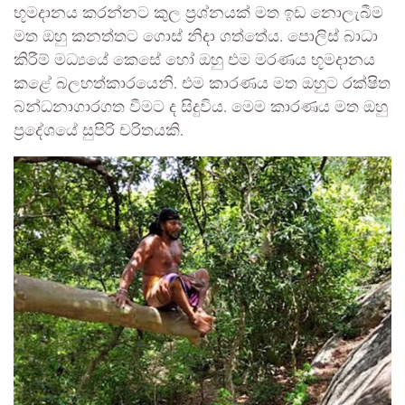
භූමදානය කරන්නට කුල ප්‍රශ්නයක් මත ඉඩ නොලැබීම
මත ඔහු කනත්තට ගොස් නිදා ගත්තේය. පොලිස් බාධා
කිරීම් මධ්‍යයේ කෙසේ හෝ ඔහු එම මරණය භූමදානය
කළේ බලහත්කාරයෙනි. එම කාරණය මත ඔහුට රක්ෂිත
බන්ධනාගාරගත වීමට ද සිදුවිය. මෙම කාරණය මත ඔහු
ප්‍රදේශයේ සුපිරි චරිතයකි.