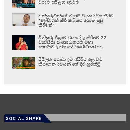
වරදට සරිලන දඬුවම
විනිසුරුවන්ගේ විශ්‍රාම වයස දීර්ඝ කිරීම
“දොවාගත් කිරි කළයට ගොම මුසු
කිරීමක්”
විනිසුරු විශ්‍රාම වයස දිගු කිරීමේ 22
ව්‍යවස්ථා සංශෝධනයට මහා
නාහිමිවරුන්ගෙන් විරෝධයක් නෑ
සිරිලක සොබා දම් අසිරිය ලොවට
කියාපාන දිවියන් ගේ දිවි සුරකිමු
SOCIAL SHARE