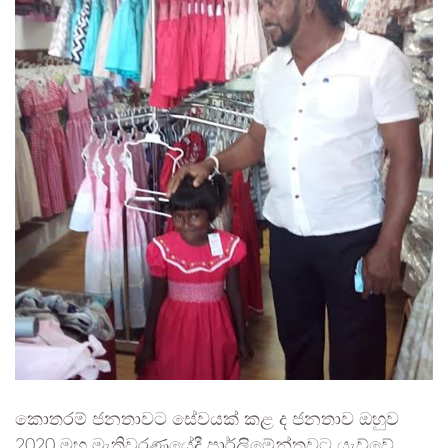
කොතරම් ජනතාවට සේවයක් කළ ද ජනතාව ඔහුව
2020 මහ මැතිවරණයේදී පාර්ලිමේන්තුවට යැව්වේ