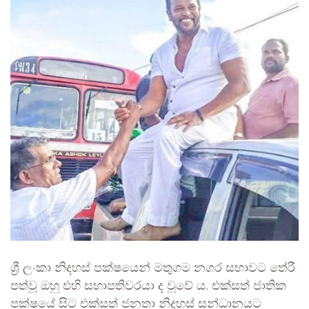
ශ්‍රී ලංකා නිදහස් පක්ෂයෙන් මතුගම නගර සභාවට තේරී
පත්වූ ඔහු එහි සභාපතිවරයා ද වූවේ ය. එක්සත් ජාතික
පක්ෂයේ සිට එක්සත් ජනතා නිදහස් සන්ධානයට