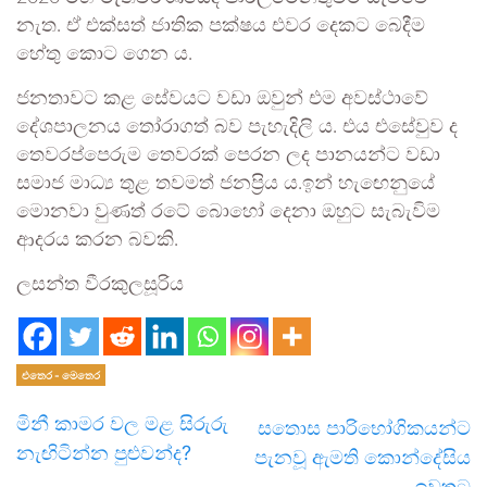
නැත. ඒ එක්සත් ජාතික පක්ෂය එවර දෙකට බෙදීම
හේතු කොට ගෙන ය.
ජනතාවට කළ සේවයට වඩා ඔවුන් එම අවස්ථාවේ
දේශපාලනය තෝරාගත් බව පැහැදිලි ය. එය එසේවුව ද
තෙවරප්පෙරුම තෙවරක් පෙරන ලද පානයන්ට වඩා
සමාජ මාධ්‍ය තුළ තවමත් ජනප්‍රිය ය.ඉන් හැඟෙනුයේ
මොනවා වුණත් රටේ බොහෝ දෙනා ඔහුට සැබැවිම
ආදරය කරන බවකි.
ලසන්ත වීරකුලසූරිය
එතෙර - මෙතෙර
මිනී කාමර වල මළ සිරුරු
සතොස පාරිභෝගිකයන්ට
නැඟිටින්න පුළුවන්ද?
පැනවූ ඇමති කොන්දේසිය
ඉවතට