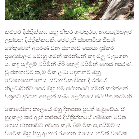
කළුතර දිස්ත්‍රික්කය යනු නිතර ගංවතුරට, නායයෑම්වලට
ලක්වන දිස්ත්‍රික්කයකි. මෙවැනි ස්වභාවික විපත්
හේතුවෙන් අසරණ වන ජනතාව සොයා දුෂ්කර
ප්‍රදේශවලට මොහු ගමන් කරන්නේ කද මලු බැදගෙන
ය. කඳු පල්ලම් බසිමින් ගිරි හෙල් බසිමින් ගොස් අසරණ
වූ ජනතාවට කෑම ටික ලබා දෙන්නට ඔහු
වෙහෙසෙන්නේය. ස්වභාවික විපත දී රජයේ
නිලධාරීන්ට පෙර ඔහු එම ස්ථානයට ගමන් කරන්නේ
චිත්‍රපට දර්ශන පෙළක් සැබෑ ලෝකයේ ස්ථාපිත කරමිනි.
කොරෝනා කාලයේ ඔහු දිනපතා පුවත් මැවූවේය. ඒ
හුදකලා කර ඇති කළුතර දිස්ත්‍රික්කයේ ගම්මාන වෙත
ගොස් ජනතාවට අවශ්‍ය කෑම බීම ටික සැපයීමට ය.
විටෙක ඔහු පිසූ ආහාර රැගෙන ගියේය. තවත් විටෙක