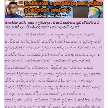
මානසික රෝග සඳහා ලබාදෙන ඖෂධ භාවිතය ප්‍රචණ්ඩත්වයට
හේතුවක් ද?- විශේෂඥ මනෝ වෛද්‍ය රූමි රූබන්
මානසික රෝගී තත්ත්වයන් සඳහා ලබාදෙන ඖෂධ
භාවිතය හේතුවෙන් රෝගීන් හෝ සාමාන්‍ය පුද්ගලයන්
ප්‍රචණ්ඩත්වයට යොමු විය හැකි ද යන්න වර්තමානයේ
රෝගීන්ගේ භාරකරුවන් මෙන්ම පොදු සමාජය තුළ ද
නිරන්තරයෙන් කතාබහට ලක්වන මාතෘකාවකි.
විශේෂයෙන්ම වර්තමාන සිදුවීම් මුල් කොට මාධ්‍ය
මඟින් සිදුවන ඇතැම් අසත්‍ය ප්‍රචාර සහ කරුණු විකෘති
කිරීම් හේතුවෙන්, මානසික රෝග සඳහා ලබාදෙන
ඖෂධ පිළිබඳව සමාජය තුළ අනියත බියක් නිර්මාණය
වී ඇත.එය සමාජයීය වශයෙන් ඉතා අහිතකර
තත්වයකි. මෙම සටහන මඟින් ප්‍රධාන මානසික රෝග
නාශක ඖෂධවල සැබෑ ක්‍රියාකාරීත්වය, ප්‍රචණ්ඩත්වය