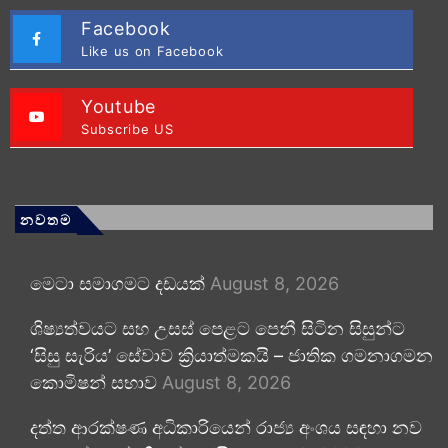
Facebook
Like us on Facebook
Youtube
Subscribe US
නවතම
මෙටා සමාගමට දඩයක්
August 8, 2026
ශිෂ්‍යත්වයට සහ උසස් පෙළට පෙනී සිටින සිසුන්ට
‘සිසු සැරිය’ සේවාව ක්‍රියාත්මකයි – ජාතික ගමනාගමන
කොමිෂන් සභාව
August 8, 2026
දත්ත ආරක්ෂණ අධිකාරියෙන් රාජ්‍ය අංශය සඳහා නව