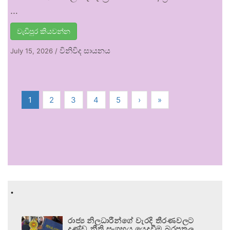
…
වැඩිපුර කියවන්න
විනිවිද සායනය
July 15, 2026
/
1
2
3
4
5
›
»
.
රාජ්‍ය නිලධාරීන්ගේ වැරදි තීරණවලට
දණ්ඩ නීති සංග්‍රහය යෙදවීම බරපතල