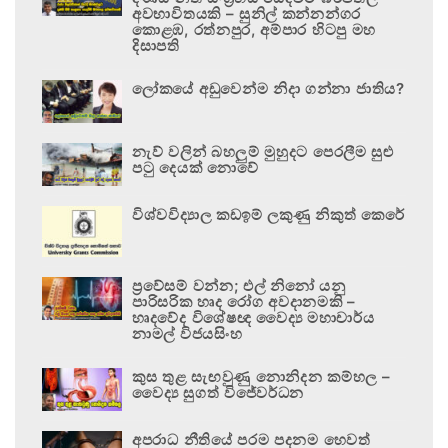
අවභාවිතයකි – සුනිල් කන්නන්ගර
කොළඹ, රත්නපුර, අම්පාර හිටපු මහ
දිසාපති
ලෝකයේ අඩුවෙන්ම නිදා ගන්නා ජාතිය?
නැව් වලින් බහලුම් මුහුදට පෙරලීම සුළු
පටු දෙයක් නොවේ
විශ්වවිද්‍යාල කඩඉම් ලකුණු නිකුත් කෙරේ
ප්‍රවේසම් වන්න; එල් නිනෝ යනු
පාරිසරික හෘද රෝග අවදානමකි –
හෘදවේද විශේෂඥ වෛද්‍ය මහාචාර්ය
නාමල් විජයසිංහ
කුස තුළ සැඟවුණු නොනිදන කම්හල –
වෛද්‍ය සුගත් විජේවර්ධන
අපරාධ නීතියේ පරම පදනම හෙවත්