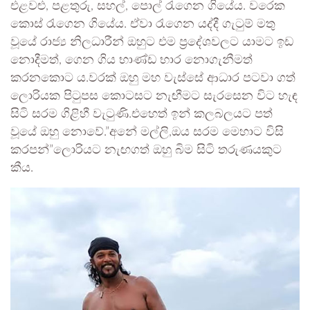
එළවළු, පළතුරු, සහල්, පොල් රැගෙන ගියේය. වරෙක
කොස් රැගෙන ගියේය. ඒවා රැගෙන යද්දී ගැටුම් මතු
වූයේ රාජ්‍ය නිලධාරීන් ඔහුට එම ප්‍රදේශවලට යාමට ඉඩ
නොදීමත්, ගෙන ගිය භාණ්ඩ භාර නොගැනීමත්
කරනකොට ය.වරක් ඔහු මහ වැස්සේ ආධාර පටවා ගත්
ලොරියක පිටුපස කොටසට නැඟීමට සැරසෙන විට හැඳ
සිටි සරම ගිළිහී වැටුණි.එහෙත් ඉන් කලබලයට පත්
වූයේ ඔහු නොවේ.”අනේ මල්ලි,ඔය සරම මෙහාට විසි
කරපන්”ලොරියට නැඟගත් ඔහු බිම සිටි තරුණයකුට
කීය.