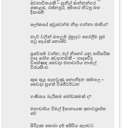
අවභාවිතයකි – සුනිල් කන්නන්ගර
කොළඹ, රත්නපුර, අම්පාර හිටපු මහ
දිසාපති
ලෝකයේ අඩුවෙන්ම නිදා ගන්නා ජාතිය?
නැව් වලින් බහලුම් මුහුදට පෙරලීම සුළු
පටු දෙයක් නොවේ
ප්‍රවේසම් වන්න; එල් නිනෝ යනු පාරිසරික
හෘද රෝග අවදානමකි – හෘදවේද
විශේෂඥ වෛද්‍ය මහාචාර්ය නාමල්
විජයසිංහ
කුස තුළ සැඟවුණු නොනිදන කම්හල –
වෛද්‍ය සුගත් විජේවර්ධන
ගණිතය බැරිකම මෝඩකමක් ද?
මහාචාර්ය විමල් දිසානායක අභාවප්‍රාප්ත
වේ
සිරිලක සොබා දම් අසිරිය ලොවට