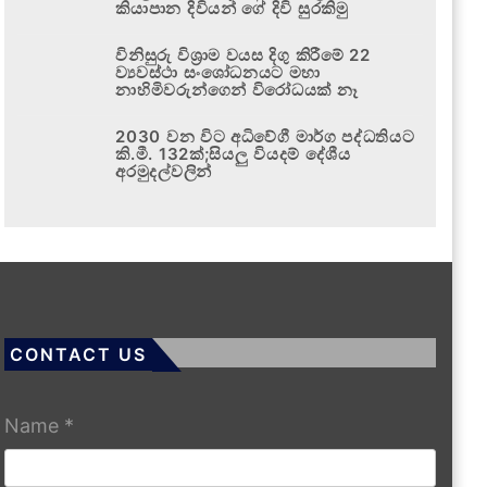
කියාපාන දිවියන් ගේ දිවි සුරකිමු
විනිසුරු විශ්‍රාම වයස දිගු කිරීමේ 22
ව්‍යවස්ථා සංශෝධනයට මහා
නාහිමිවරුන්ගෙන් විරෝධයක් නෑ
2030 වන විට අධිවේගී මාර්ග පද්ධතියට
කි.මී. 132ක්;සියලු වියදම් දේශීය
අරමුදල්වලින්
CONTACT US
Name
*