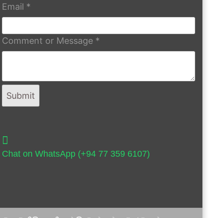
Email
*
Comment or Message
*
Submit
Chat on WhatsApp (+94 77 359 6107)