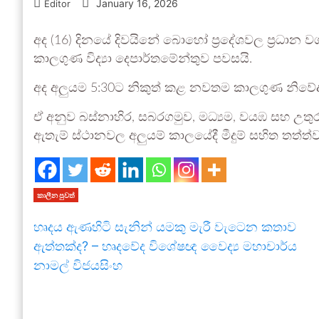
January 16, 2026
Editor
අද (16) දිනයේ දිවයිනේ බොහෝ ප්‍රදේශවල ප්‍රධාන
කාලගුණ විද්‍යා දෙපාර්තමේන්තුව පවසයි.
අද අලුයම 5:30ට නිකුත් කළ නවතම කාලගුණ නිවේ
ඒ අනුව බස්නාහිර, සබරගමුව, මධ්‍යම, වයඹ සහ උතුරු
ඇතැම් ස්ථානවල අලුයම් කාලයේදී මීදුම් සහිත තත්ත
කාලීන පුවත්
හෘදය ඇණහිටි සැනින් යමකු මැරී වැටෙන කතාව
ඇත්තක්ද? – හෘදවේද විශේෂඥ වෛද්‍ය මහාචාර්ය
නාමල් විජයසිංහ