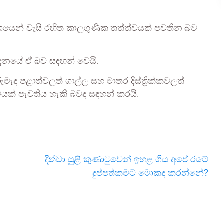
 වශයෙන් වැසි රහිත කාලගුණික තත්ත්වයක් පවතින බව
දනයේ ඒ බව සඳහන් වෙයි.
මැද පළාත්වලත් ගාල්ල සහ මාතර දිස්ත්‍රික්කවලත්
්වයක් පැවතිය හැකි බවද සඳහන් කරයි.
දිත්වා සුළි කුණාටුවෙන් ඉහළ ගිය අපේ රටේ
දුප්පත්කමට මොකද කරන්නේ?