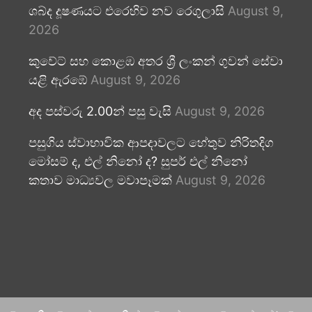
ශබ්ද දූෂණයට එරෙහිව නව රෙගුලාසි
August 9,
2026
කුවේට් සහ කොළඹ අතර ශ්‍රී ලංකන් ගුවන් සේවා
යළි ඇරඹේ
August 9, 2026
අද පස්වරු 2.00න් පසු වැසි
August 9, 2026
පසුගිය ස්වාභාවික ආපදාවලට හේතුව නිරිතදිග
මෝසම් ද, එල් නිනෝ ද? සුපර් එල් නිනෝ
කතාව මාධ්‍යවල මවාපෑමක්
August 9, 2026