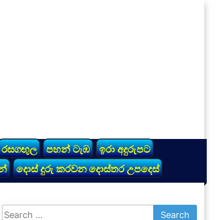
රසගඟුල
පහන් ටැඹ
ඉරා අදුරුපට
න්
දොස් දුරු කරවන දොස්තර උපදෙස්