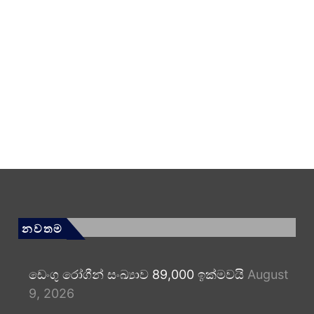
නවතම
ඩෙංගු රෝගීන් සංඛ්‍යාව 89,000 ඉක්මවයි
August
9, 2026