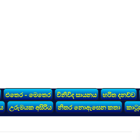
එතෙර - මෙතෙර
විනිවිද සායනය
හරිත දනව්ව
ය
උරුමයක අසිරිය
නිතර නොඇසෙන කතා
කාටූ