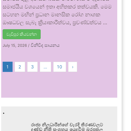
සමාජයීය වශයෙන් ඉතා අහිතකර තත්වයකි. මෙම
සටහන මඟින් ප්‍රධාන මානසික රෝග නාශක
ඖෂධවල සැබෑ ක්‍රියාකාරීත්වය, ප්‍රචණ්ඩත්වය …
වැඩිපුර කියවන්න
විනිවිද සායනය
July 15, 2026
/
1
2
3
…
10
›
.
රාජ්‍ය නිලධාරීන්ගේ වැරදි තීරණවලට
දණ්ඩ නීති සංග්‍රහය යෙදවීම බරපතල