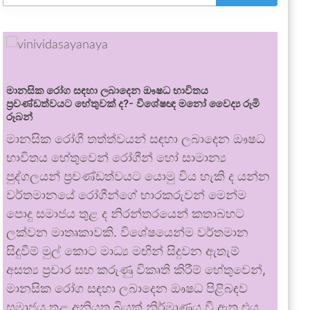
මානසික රෝග සඳහා ලබාදෙන ඖෂධ භාවිතය
ප්‍රචණ්ඩත්වයට හේතුවක් ද?- විශේෂඥ මනෝ වෛද්‍ය රූමි
රූබන්
මානසික රෝගී තත්ත්වයන් සඳහා ලබාදෙන ඖෂධ
භාවිතය හේතුවෙන් රෝගීන් හෝ සාමාන්‍ය
පුද්ගලයන් ප්‍රචණ්ඩත්වයට යොමු විය හැකි ද යන්න
වර්තමානයේ රෝගීන්ගේ භාරකරුවන් මෙන්ම
පොදු සමාජය තුළ ද නිරන්තරයෙන් කතාබහට
ලක්වන මාතෘකාවකි. විශේෂයෙන්ම වර්තමාන
සිදුවීම් මුල් කොට මාධ්‍ය මඟින් සිදුවන ඇතැම්
අසත්‍ය ප්‍රචාර සහ කරුණු විකෘති කිරීම් හේතුවෙන්,
මානසික රෝග සඳහා ලබාදෙන ඖෂධ පිළිබඳව
සමාජය තුළ අනියත බියක් නිර්මාණය වී ඇත.එය