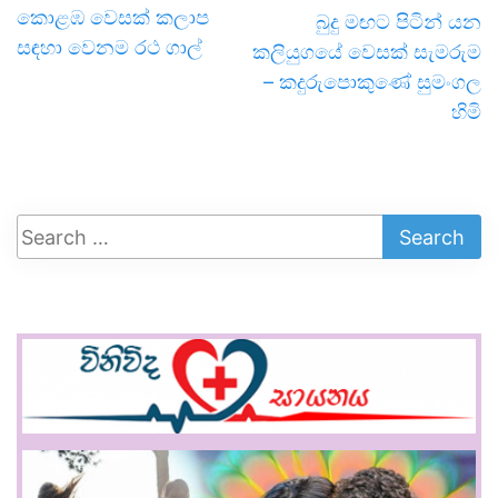
කොළඹ වෙසක් කලාප
බුදු මඟට පිටින් යන
සඳහා වෙනම රථ ගාල්
කලියුගයේ වෙසක් සැමරුම
– කදුරුපොකුණේ සුමංගල
හිමි