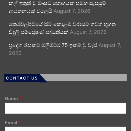
කල් ඉකුත් වූ ඖෂධ තොගයක් සමඟ සැපයුම්
ආයතනයක් වටලයි
August 7, 2026
කෙරවලපිටියේ සිට කොළඹ වරායට තවත් භූගත
විදුලි සම්ප්‍රේෂණ පද්ධතියක්
August 7, 2026
ප්‍රදේශ රැසකට මිලිමීටර 75 ඉක්ම වූ වැසි
August 7,
2026
CONTACT US
Name
*
Email
*