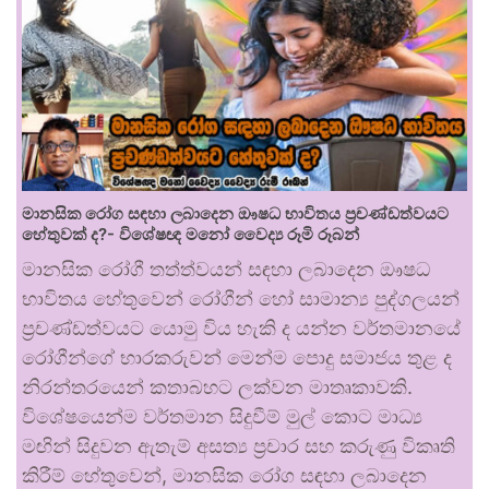
මානසික රෝග සඳහා ලබාදෙන ඖෂධ භාවිතය ප්‍රචණ්ඩත්වයට
හේතුවක් ද?- විශේෂඥ මනෝ වෛද්‍ය රූමි රූබන්
මානසික රෝගී තත්ත්වයන් සඳහා ලබාදෙන ඖෂධ
භාවිතය හේතුවෙන් රෝගීන් හෝ සාමාන්‍ය පුද්ගලයන්
ප්‍රචණ්ඩත්වයට යොමු විය හැකි ද යන්න වර්තමානයේ
රෝගීන්ගේ භාරකරුවන් මෙන්ම පොදු සමාජය තුළ ද
නිරන්තරයෙන් කතාබහට ලක්වන මාතෘකාවකි.
විශේෂයෙන්ම වර්තමාන සිදුවීම් මුල් කොට මාධ්‍ය
මඟින් සිදුවන ඇතැම් අසත්‍ය ප්‍රචාර සහ කරුණු විකෘති
කිරීම් හේතුවෙන්, මානසික රෝග සඳහා ලබාදෙන