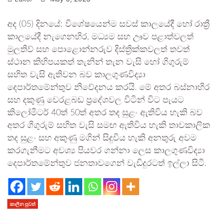
අද (05) දිනයේ; විශේෂයෙන්ම සවස් කාලයේදී හෝ රාත්‍රී
කාලයේදී නැගෙනහිර, මධ්‍යම සහ ඌව පළාත්වලත්
මුලතිව් සහ පොළොන්නරුව දිස්ත්‍රික්කවලත් තවත්
ස්ථාන කිහිපයකත් තැනින් තැන වැසි හෝ ගිගුරුම්
සහිත වැසි ඇතිවන බව කාලගුණවිද්‍යා
දෙපාර්තමේන්තුව නිවේදනය කරයි. මේ අතර බස්නාහිර
සහ දකුණු වෙරළබඩ ප්‍රදේශවල විටින් විට පැයට
කිලෝමීටර් 40ත් 50ත් අතර තද සුළං ඇතිවිය හැකි බව
අතර ගිගුරුම් සහිත වැසි සමඟ ඇතිවිය හැකි තාවකාලික
තද සුළං සහ අකුණු මගින් සිදුවිය හැකි අනතුරු අවම
කරගැනීමට අවශ්‍ය පියවර ගන්නා ලෙස කාලගුණවිද්‍යා
දෙපාර්තමේන්තුව ජනතාවගෙන් වැඩිදුරටත් ඉල්ලා සිටී.
කාලීන පුවත්