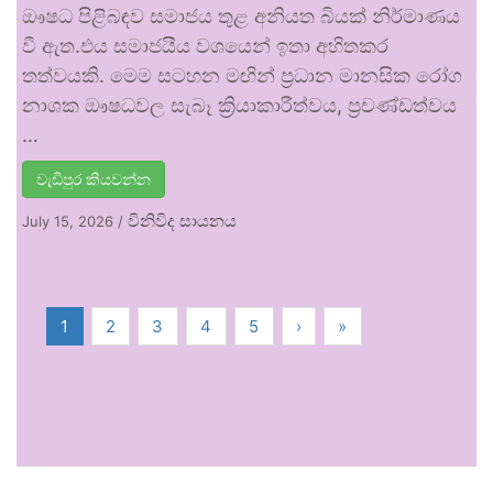
ඖෂධ පිළිබඳව සමාජය තුළ අනියත බියක් නිර්මාණය
වී ඇත.එය සමාජයීය වශයෙන් ඉතා අහිතකර
තත්වයකි. මෙම සටහන මඟින් ප්‍රධාන මානසික රෝග
නාශක ඖෂධවල සැබෑ ක්‍රියාකාරීත්වය, ප්‍රචණ්ඩත්වය
…
වැඩිපුර කියවන්න
විනිවිද සායනය
July 15, 2026
/
1
2
3
4
5
›
»