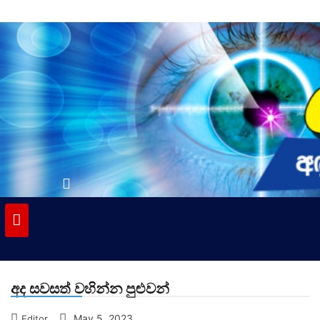
Skip
to
content
vinivida.lk
අද සවසත් වහින්න පුළුවන්
May 5, 2023
Editor