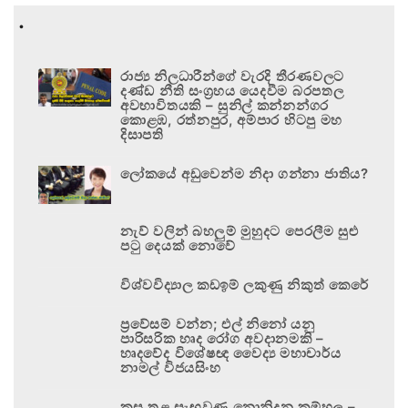
.
රාජ්‍ය නිලධාරීන්ගේ වැරදි තීරණවලට
දණ්ඩ නීති සංග්‍රහය යෙදවීම බරපතල
අවභාවිතයකි – සුනිල් කන්නන්ගර
කොළඹ, රත්නපුර, අම්පාර හිටපු මහ
දිසාපති
ලෝකයේ අඩුවෙන්ම නිදා ගන්නා ජාතිය?
නැව් වලින් බහලුම් මුහුදට පෙරලීම සුළු
පටු දෙයක් නොවේ
විශ්වවිද්‍යාල කඩඉම් ලකුණු නිකුත් කෙරේ
ප්‍රවේසම් වන්න; එල් නිනෝ යනු
පාරිසරික හෘද රෝග අවදානමකි –
හෘදවේද විශේෂඥ වෛද්‍ය මහාචාර්ය
නාමල් විජයසිංහ
කුස තුළ සැඟවුණු නොනිදන කම්හල –