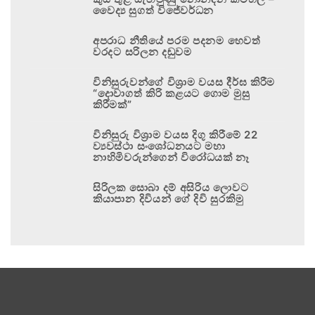
වෛද්‍ය සුගත් විජේවර්ධන
අපරාධ නීතියේ පරම පදනම හෙවත්
වරදට සරිලන දඬුවම
විනිසුරුවන්ගේ විශ්‍රාම වයස දීර්ඝ කිරීම
“දොවාගත් කිරි කළයට ගොම මුසු
කිරීමක්”
විනිසුරු විශ්‍රාම වයස දිගු කිරීමේ 22
ව්‍යවස්ථා සංශෝධනයට මහා
නාහිමිවරුන්ගෙන් විරෝධයක් නෑ
සිරිලක සොබා දම් අසිරිය ලොවට
කියාපාන දිවියන් ගේ දිවි සුරකිමු