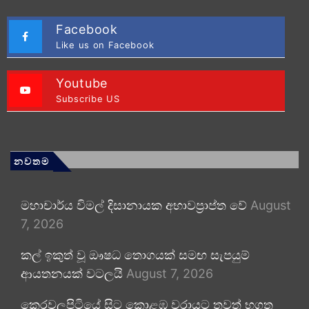
Facebook
Like us on Facebook
Youtube
Subscribe US
නවතම
මහාචාර්ය විමල් දිසානායක අභාවප්‍රාප්ත වේ
August
7, 2026
කල් ඉකුත් වූ ඖෂධ තොගයක් සමඟ සැපයුම්
ආයතනයක් වටලයි
August 7, 2026
කෙරවලපිටියේ සිට කොළඹ වරායට තවත් භූගත