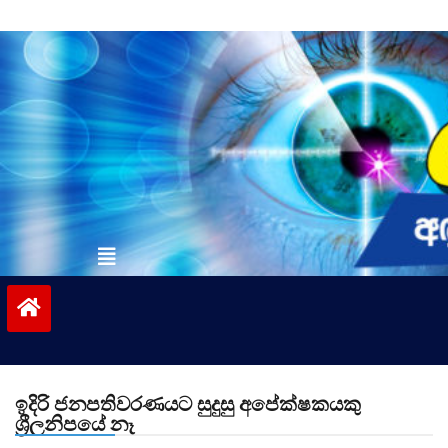
Skip
to
content
vinivida.lk
ඉදිරි ජනපතිවරණයට සුදුසු අපේක්ෂකයකු
ශ්‍රීලනිපයේ නෑ