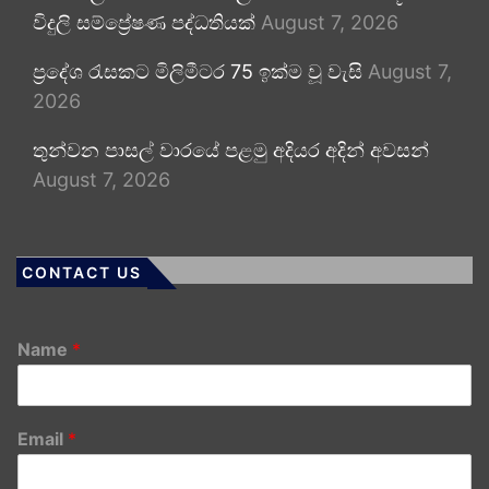
විදුලි සම්ප්‍රේෂණ පද්ධතියක්
August 7, 2026
ප්‍රදේශ රැසකට මිලිමීටර 75 ඉක්ම වූ වැසි
August 7,
2026
තුන්වන පාසල් වාරයේ පළමු අදියර අදින් අවසන්
August 7, 2026
CONTACT US
Name
*
Email
*