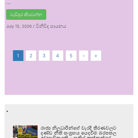
…
වැඩිපුර කියවන්න
විනිවිද සායනය
July 15, 2026
/
1
2
3
4
5
›
»
.
රාජ්‍ය නිලධාරීන්ගේ වැරදි තීරණවලට
දණ්ඩ නීති සංග්‍රහය යෙදවීම බරපතල
අවභාවිතයකි – සුනිල් කන්නන්ගර