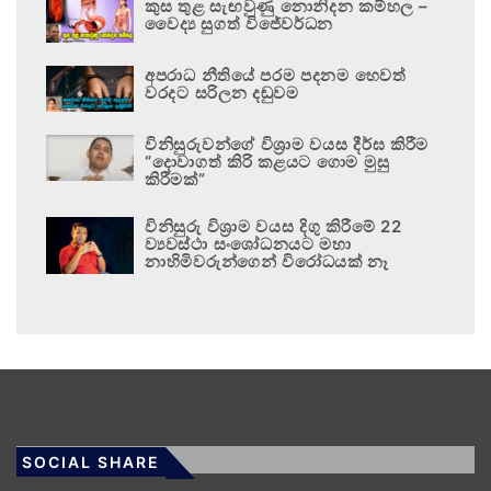
කුස තුළ සැඟවුණු නොනිදන කම්හල –
වෛද්‍ය සුගත් විජේවර්ධන
අපරාධ නීතියේ පරම පදනම හෙවත්
වරදට සරිලන දඬුවම
විනිසුරුවන්ගේ විශ්‍රාම වයස දීර්ඝ කිරීම
“දොවාගත් කිරි කළයට ගොම මුසු
කිරීමක්”
විනිසුරු විශ්‍රාම වයස දිගු කිරීමේ 22
ව්‍යවස්ථා සංශෝධනයට මහා
නාහිමිවරුන්ගෙන් විරෝධයක් නෑ
SOCIAL SHARE