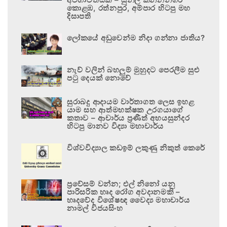
කොළඹ, රත්නපුර, අම්පාර හිටපු මහ
දිසාපති
ලෝකයේ අඩුවෙන්ම නිදා ගන්නා ජාතිය?
නැව් වලින් බහලුම් මුහුදට පෙරලීම සුළු
පටු දෙයක් නොවේ
සුරාබදු ආදායම වාර්තාගත ලෙස ඉහළ
යාම සහ ආත්මභක්ෂක උරගයාගේ
කතාව – ආචාර්ය ප්‍රණීත් අභයසුන්දර
හිටපු මානව විද්‍යා මහාචාර්ය
විශ්වවිද්‍යාල කඩඉම් ලකුණු නිකුත් කෙරේ
ප්‍රවේසම් වන්න; එල් නිනෝ යනු
පාරිසරික හෘද රෝග අවදානමකි –
හෘදවේද විශේෂඥ වෛද්‍ය මහාචාර්ය
නාමල් විජයසිංහ