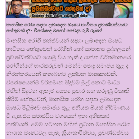
මානසික රෝග සඳහා ලබාදෙන ඖෂධ භාවිතය ප්‍රචණ්ඩත්වයට
හේතුවක් ද?- විශේෂඥ මනෝ වෛද්‍ය රූමි රූබන්
මානසික රෝගී තත්ත්වයන් සඳහා ලබාදෙන ඖෂධ
භාවිතය හේතුවෙන් රෝගීන් හෝ සාමාන්‍ය පුද්ගලයන්
ප්‍රචණ්ඩත්වයට යොමු විය හැකි ද යන්න වර්තමානයේ
රෝගීන්ගේ භාරකරුවන් මෙන්ම පොදු සමාජය තුළ ද
නිරන්තරයෙන් කතාබහට ලක්වන මාතෘකාවකි.
විශේෂයෙන්ම වර්තමාන සිදුවීම් මුල් කොට මාධ්‍ය
මඟින් සිදුවන ඇතැම් අසත්‍ය ප්‍රචාර සහ කරුණු විකෘති
කිරීම් හේතුවෙන්, මානසික රෝග සඳහා ලබාදෙන
ඖෂධ පිළිබඳව සමාජය තුළ අනියත බියක් නිර්මාණය
වී ඇත.එය සමාජයීය වශයෙන් ඉතා අහිතකර
තත්වයකි. මෙම සටහන මඟින් ප්‍රධාන මානසික රෝග
නාශක ඖෂධවල සැබෑ ක්‍රියාකාරීත්වය, ප්‍රචණ්ඩත්වය