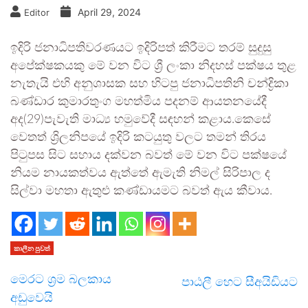
April 29, 2024
Editor
ඉදිරි ජනාධිපතිවරණයට ඉදිරිපත් කිරීමට තරම් සුදුසු
අපේක්ෂකයකු මේ වන විට ශ්‍රී ලංකා නිදහස් පක්ෂය තුළ
නැතැයි එහි අනුශාසක සහ හිටපු ජනාධිපතිනි චන්ද්‍රිකා
බණ්ඩාර කුමාරතුංග මහත්මිය පදනම් ආයතනයේදී
අද(29)පැවැති මාධ්‍ය හමුවේදී සඳහන් කළාය.කෙසේ
වෙතත් ශ්‍රිලනිපයේ ඉදිරි කටයුතු වලට තමන් තිරය
පිටුපස සිට සහාය දක්වන බවත් මේ වන විට පක්ෂයේ
නියම නායකත්වය ඇත්තේ ඇමැති නිමල් සිරිපාල ද
සිල්වා මහතා ඇතුළු කණ්ඩායමට බවත් ඇය කීවාය.
කාලීන පුවත්
මෙරට ශ්‍රම බලකාය
පාඨලී හෙට සීඅයිඩියට
අඩුවෙයි