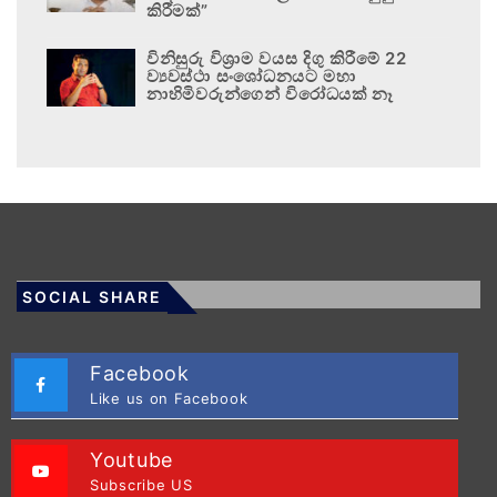
කිරීමක්”
විනිසුරු විශ්‍රාම වයස දිගු කිරීමේ 22
ව්‍යවස්ථා සංශෝධනයට මහා
නාහිමිවරුන්ගෙන් විරෝධයක් නෑ
SOCIAL SHARE
Facebook
Like us on Facebook
Youtube
Subscribe US