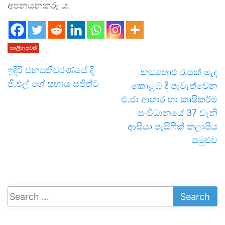
අප­න­ය­න­කරු ‍ය.
කාලීන පුවත්
ඉදිරි ජනපතිවරණයේ දී
කඩතොළු රැසක් මැද
ජී.එල් ගේ සහාය සජිත්ට
කොළඹ දී පැවැත්වෙන
එ.ජා ආහාර හා කෘෂිකර්ම
සංවිධානයේ 37 වැනි
ආසියා පැසිෆික් කලාපීය
සමුළුව