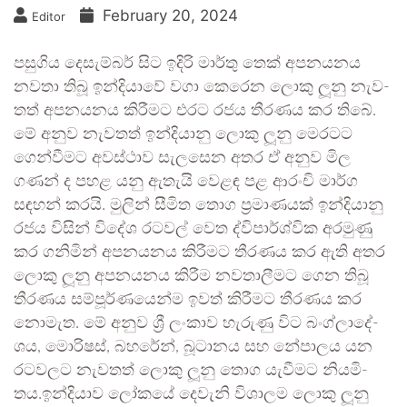
February 20, 2024
Editor
පසුගිය දෙසැ­ම්බර් සිට ඉදිරි මාර්තු තෙක් අප­න­ය­නය
නවතා තිබූ ඉන්දි­යාවේ වගා කෙරෙන ලොකු ලූනු නැව­
තත් අප­න­ය­නය කිරී­මට එරට රජය තීර­ණය කර තිබේ.
මේ අනුව නැව­තත් ඉන්දි­යානු ලොකු ලූනු මෙර­ටට
ගෙන්වී­මට අව­ස්ථාව සැල­සෙන අතර ඒ අනුව මිල
ගණන් ද පහළ යනු ඇතැයි වෙළඳ පළ ආරංචි මාර්ග
සඳහන් කරයි. මුලින් සීමිත තොග ප්‍රමා­ණ­යක් ඉන්දි­යානු
රජය විසින් විදේශ රට­වල් වෙත ද්විපා­ර්ශ්වික අර­මුණු
කර ගනි­මින් අප­න­ය­නය කිරී­මට තීර­ණය කර ඇති අතර
ලොකු ලූනු අප­න­ය­නය කිරීම නව­තා­ලී­මට ගෙන තිබූ
තීර­ණය සම්පූ­ර්ණ­යෙන්ම ඉවත් කිරී­මට තීර­ණය කර
නොමැත. මේ අනුව ශ්‍රී ලංකාව හැරුණු විට බංග්ලා­දේ­
ශය, මොරි­ෂස්, බහ­රේන්, බූටා­නය සහ නේපා­ලය යන
රට­ව­ලට නැව­තත් ලොකු ලූනු තොග යැවී­මට නිය­මි­
තය.ඉන්දි­යාව ලෝකයේ දෙවැනි විශා­ලම ලොකු ලූනු