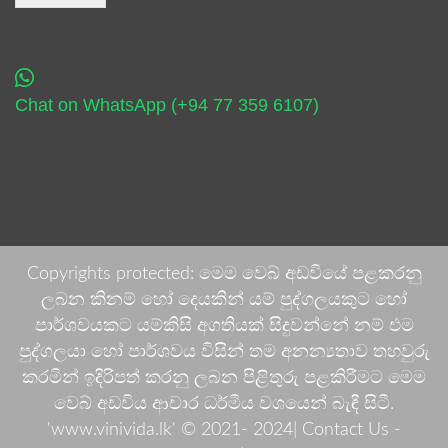
Chat on WhatsApp (+94 77 359 6107)
Copyrights protected: මෙම වෙබ් අඩවියේ පළකරනු
ලබන කිනම් හෝ දෙයකින් යම් පුද්ගලයකුට හෝ
පාර්ශවයකට යම්කිසි අගතියක් සිදුවන්නේ නම් එම
පුද්ගලයා හෝ පාර්ශවය විසින් තම අනන්‍යතාව තහවුරු
කරමින් ඉදිරිපත් කරනු ලබන පිළිතුරු පළකිරීමට මෙම
වෙබ් අඩවිය ආචාර ධර්මීය වශයෙන් බැඳී සිටී.
'www.vinivida.lk' © 2021- 2024| Contact Us -