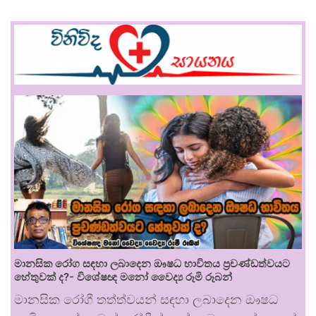
මානසික රෝග සඳහා ලබාදෙන ඖෂධ භාවිතය ප්‍රචණ්ඩත්වයට
හේතුවක් ද?- විශේෂඥ මනෝ වෛද්‍ය රූමි රූබන්
මානසික රෝගී තත්ත්වයන් සඳහා ලබාදෙන ඖෂධ