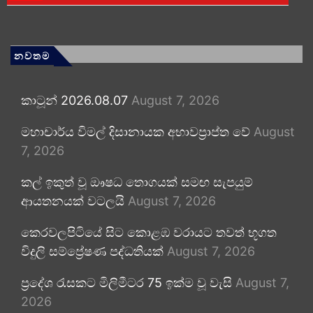
නවතම
කාටූන් 2026.08.07
August 7, 2026
මහාචාර්ය විමල් දිසානායක අභාවප්‍රාප්ත වේ
August
7, 2026
කල් ඉකුත් වූ ඖෂධ තොගයක් සමඟ සැපයුම්
ආයතනයක් වටලයි
August 7, 2026
කෙරවලපිටියේ සිට කොළඹ වරායට තවත් භූගත
විදුලි සම්ප්‍රේෂණ පද්ධතියක්
August 7, 2026
ප්‍රදේශ රැසකට මිලිමීටර 75 ඉක්ම වූ වැසි
August 7,
2026