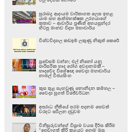
සුරාබදු ආදායම වාර්තාගත ලෙස ඉහළ
යාම සහ ආත්මභක්ෂක උරගයාගේ
කතාව – ආචාර්ය ප්‍රණීත් අභයසුන්දර
හිටපු මානව විද්‍යා මහාචාර්ය
විශ්වවිද්‍යාල කඩඉම් ලකුණු නිකුත් කෙරේ
ප්‍රවේසම් වන්න; එල් නිනෝ යනු
පාරිසරික හෘද රෝග අවදානමකි –
හෘදවේද විශේෂඥ වෛද්‍ය මහාචාර්ය
නාමල් විජයසිංහ
කුස තුළ සැඟවුණු නොනිදන කම්හල –
වෛද්‍ය සුගත් විජේවර්ධන
අපරාධ නීතියේ පරම පදනම හෙවත්
වරදට සරිලන දඬුවම
විනිසුරුවන්ගේ විශ්‍රාම වයස දීර්ඝ කිරීම
“දොවාගත් කිරි කළයට ගොම මුසු