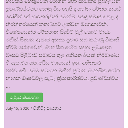
භාවිතය හේතුවෙන් රෝගීන් හෝ සාමාන්‍ය පුද්ගලයන්
ප්‍රචණ්ඩත්වයට යොමු විය හැකි ද යන්න වර්තමානයේ
රෝගීන්ගේ භාරකරුවන් මෙන්ම පොදු සමාජය තුළ ද
නිරන්තරයෙන් කතාබහට ලක්වන මාතෘකාවකි.
විශේෂයෙන්ම වර්තමාන සිදුවීම් මුල් කොට මාධ්‍ය
මඟින් සිදුවන ඇතැම් අසත්‍ය ප්‍රචාර සහ කරුණු විකෘති
කිරීම් හේතුවෙන්, මානසික රෝග සඳහා ලබාදෙන
ඖෂධ පිළිබඳව සමාජය තුළ අනියත බියක් නිර්මාණය
වී ඇත.එය සමාජයීය වශයෙන් ඉතා අහිතකර
තත්වයකි. මෙම සටහන මඟින් ප්‍රධාන මානසික රෝග
නාශක ඖෂධවල සැබෑ ක්‍රියාකාරීත්වය, ප්‍රචණ්ඩත්වය
…
වැඩිපුර කියවන්න
විනිවිද සායනය
July 15, 2026
/