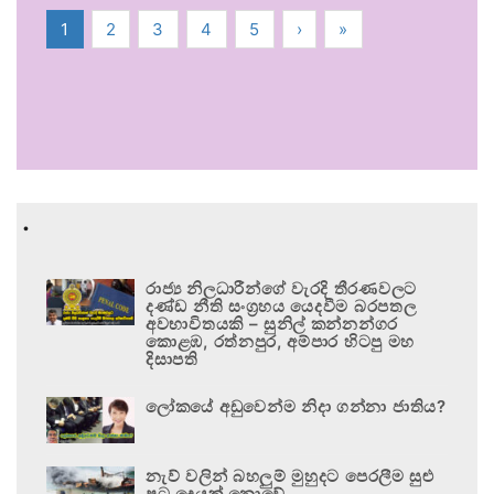
1
2
3
4
5
›
»
.
රාජ්‍ය නිලධාරීන්ගේ වැරදි තීරණවලට
දණ්ඩ නීති සංග්‍රහය යෙදවීම බරපතල
අවභාවිතයකි – සුනිල් කන්නන්ගර
කොළඹ, රත්නපුර, අම්පාර හිටපු මහ
දිසාපති
ලෝකයේ අඩුවෙන්ම නිදා ගන්නා ජාතිය?
නැව් වලින් බහලුම් මුහුදට පෙරලීම සුළු
පටු දෙයක් නොවේ