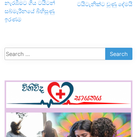
නැරඹීමට ගිය ටයිටන්
ටයිටැනික්ට වුණු දේමයි
සබ්මැරීනයේ බිහිසුණු
ඉරණම