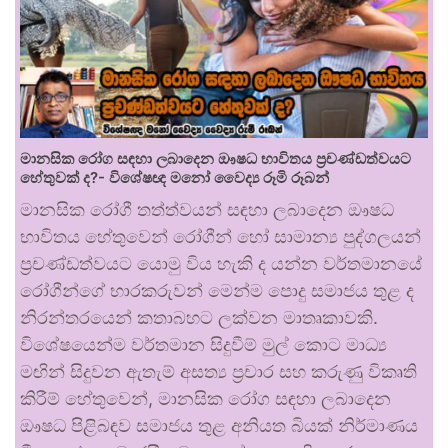
මානසික රෝග සඳහා ලබාදෙන ඖෂධ භාවිතය ප්‍රචණ්ඩත්වයට
හේතුවක් ද?- විශේෂඥ මනෝ වෛද්‍ය රූමි රූබන්
මානසික රෝගී තත්ත්වයන් සඳහා ලබාදෙන ඖෂධ
භාවිතය හේතුවෙන් රෝගීන් හෝ සාමාන්‍ය පුද්ගලයන්
ප්‍රචණ්ඩත්වයට යොමු විය හැකි ද යන්න වර්තමානයේ
රෝගීන්ගේ භාරකරුවන් මෙන්ම පොදු සමාජය තුළ ද
නිරන්තරයෙන් කතාබහට ලක්වන මාතෘකාවකි.
විශේෂයෙන්ම වර්තමාන සිදුවීම් මුල් කොට මාධ්‍ය
මඟින් සිදුවන ඇතැම් අසත්‍ය ප්‍රචාර සහ කරුණු විකෘති
කිරීම් හේතුවෙන්, මානසික රෝග සඳහා ලබාදෙන
ඖෂධ පිළිබඳව සමාජය තුළ අනියත බියක් නිර්මාණය