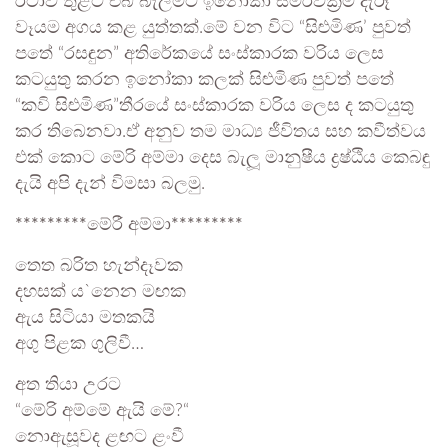
රටාව තුළට එබී බැලීමට ඉනෝකා සමරවික්‍රම දැරූ
වෑයම අගය කළ යුත්තක්.මේ වන විට “සිළුමිණ’ පුවත්
පතේ “රසඳුන” අතිරේකයේ සංස්කාරක වරිය ලෙස
කටයුතු කරන ඉනෝකා කලක් සිළුමිණ පුවත් පතේ
“කවි සිළුමිණ”තීරයේ සංස්කාරක වරිය ලෙස ද කටයුතු
කර තිබෙනවා.ඒ අනුව තම මාධ්‍ය ජීවිතය සහ කවීත්වය
එක් කොට මේරි අම්මා දෙස බැලූ මානුෂීය ද්‍රෂ්ඨිය කෙබඳු
දැයි අපි දැන් විමසා බලමු.
*********මේරී අම්මා*********
තෙත බරිත හැන්දෑවක
දහසක් ය`නෙන මඟක
ඇය සිටියා මතකයි
අගු පිළක ගුලිවී…
අත තියා උරට
“මේරි අම්මේ ඇයි මේ?“
නොඇසූවද ළඟට ළංවී