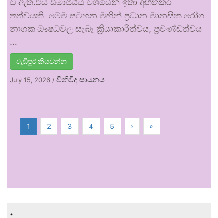
වී ඇත.එය සමාජයීය වශයෙන් ඉතා අහිතකර
තත්වයකි. මෙම සටහන මඟින් ප්‍රධාන මානසික රෝග
නාශක ඖෂධවල සැබෑ ක්‍රියාකාරීත්වය, ප්‍රචණ්ඩත්වය
…
වැඩිපුර කියවන්න
විනිවිද සායනය
July 15, 2026
/
1
2
3
4
5
›
»
.