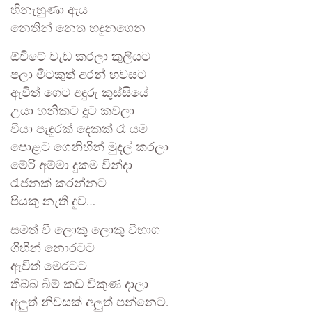
හිනැහුණා ඇය
නෙතින් නෙත හඳුනගෙන
ඕවිටේ වැඩ කරලා කුලියට
පලා මිටකුත් අරන් හවසට
ඇවිත් ගෙට අඳුරු කුස්සියේ
උයා හනිකට දූට කවලා
වියා පැඳුරක් දෙකක් රෑ යම
පොළට ගෙනිහින් මුදල් කරලා
මේරි අම්මා දුකම වින්දා
රැජනක් කරන්නට
පියකු නැති දුව…
සමත් වී ලොකු ලොකු විභාග
ගිහින් නොරටට
ඇවිත් මෙරටට
තිබ්බ බිම් කඩ විකුණ දාලා
අලුත් නිවසක් අලුත් පන්නෙට.