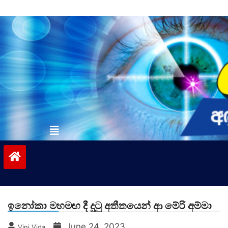
Skip
to
content
vinivida.lk
ඉනෝකා මහමඟ දී දුටු අතීතයෙන් ආ මේරි අම්මා
June 24, 2023
Vini Vida