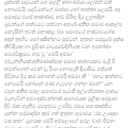
යුත්තේ දෙවියන් ගෙ මල්ලී තබා අයියා ලෙසින් වත්
නොවෙයි: දෙවියන්ගේ බාප්පා හෝ තාත්තා ලෙසයි. අද
සමාජය එසේ තෘෂ්ණාව නම් මිරිඟු දිය ලුහුබඳින
මුවන්ගේ තත්වයට පත්වන අතරේ අතීත සමාජ ආකල්ප
මනැසින් ඉවත් නොකළ එම සමාජයේ නෂ්ඨාවශේෂ
අදත් ඉඳහිට හෝ දකින්නට පුළුවන්. නූතන පරපුරේ දක්ෂ
කිවිඳියක හා ප්‍රවීණ මාධ්‍යවේදිනියක වන ඉනෝකා
සමරවික්‍රමට හමු වූ “මේරී අම්මා”
එවැන්නියක්.අතීරණාත්මක සමාජ තරඟයකට මැදි වී
තමන්ගෙන් වෙන් වූ පියා නොමැති දියණිය මත්තේ
ජීවිතය දිය කර නොගත් මේරි අම්මා කී “ “රහට කන්නට
නෙමෙයි නෝනේ-පණ ගැටගහ ගන්න ඕනේ“”යන
වදන අතීත සරල සමාජයේ පැවති අල්පේච්ඡතා ගුණය
මැනැවින් හුවා දක්වන්නක්..ආහාරයක මූලික අරමුණ
දිවි රැක ගැනීම වෙනුවට උපරිම රසය සහ තෘප්තිය
යන්න පරමාදර්ශ කර ගත් නූතන සමාජය “රස උදෙසා
වස කන” යුගයක මේරි අම්මලාගේ සරල චාම් ජීවන