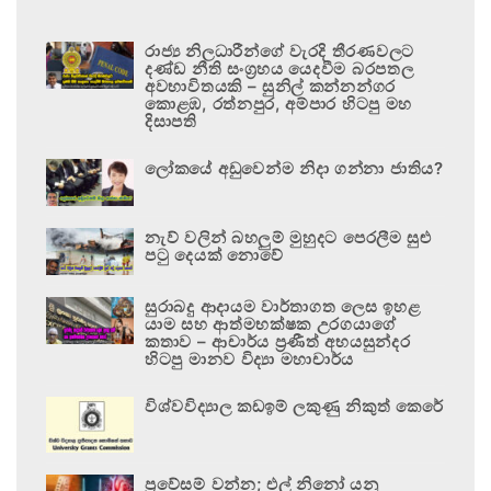
රාජ්‍ය නිලධාරීන්ගේ වැරදි තීරණවලට
දණ්ඩ නීති සංග්‍රහය යෙදවීම බරපතල
අවභාවිතයකි – සුනිල් කන්නන්ගර
කොළඹ, රත්නපුර, අම්පාර හිටපු මහ
දිසාපති
ලෝකයේ අඩුවෙන්ම නිදා ගන්නා ජාතිය?
නැව් වලින් බහලුම් මුහුදට පෙරලීම සුළු
පටු දෙයක් නොවේ
සුරාබදු ආදායම වාර්තාගත ලෙස ඉහළ
යාම සහ ආත්මභක්ෂක උරගයාගේ
කතාව – ආචාර්ය ප්‍රණීත් අභයසුන්දර
හිටපු මානව විද්‍යා මහාචාර්ය
විශ්වවිද්‍යාල කඩඉම් ලකුණු නිකුත් කෙරේ
ප්‍රවේසම් වන්න; එල් නිනෝ යනු