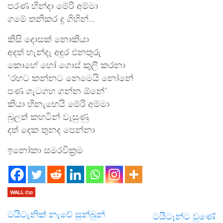
පරණ හින්දා මේරි අම්මා
ගමේ තනිකර දූ ගිහින්…
කිසි දොසක් නොකියා
අදත් හැන්දෑ අඳුර එනතුරු
කොහේ හෝ ගොස් කුලී කරනා
“රහට කන්නට නෙමෙයි නෝනේ
පණ ගැටගහ ගන්න ඕනේ“
කියා හිනැහෙයි මේරි අම්මා
බුලත් කහටින් වැසුණු
දත් දෙක තුනද පෙන්නා
ඉනෝකා සමරවික්‍රම
WALL එක
ටයිටැනික් නැවේ සුන්බුන්
ටයිටෑන්ට වුණේ