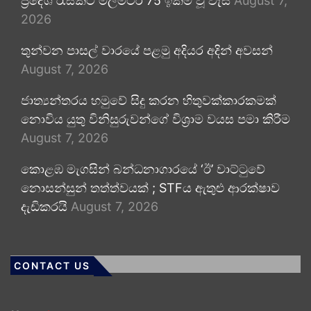
ප්‍රදේශ රැසකට මිලිමීටර 75 ඉක්ම වූ වැසි
August 7,
2026
තුන්වන පාසල් වාරයේ පළමු අදියර අදින් අවසන්
August 7, 2026
ජාත්‍යන්තරය හමුවේ සිදු කරන හිතුවක්කාරකමක්
නොවිය යුතු විනිසුරුවන්ගේ විශ්‍රාම වයස පමා කිරීම
August 7, 2026
කොළඹ මැගසින් බන්ධනාගාරයේ ‘ඊ’ වාට්ටුවේ
නොසන්සුන් තත්ත්වයක් ; STFය ඇතුළු ආරක්ෂාව
දැඩිකරයි
August 7, 2026
CONTACT US