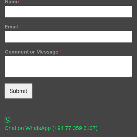
Name
*
Email
*
Comment or Message
*
Submit
Chat on WhatsApp (+94 77 359 6107)