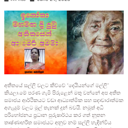
අතීතයේ සල්ලි වලට කිව්වේ “දෙයියන්ගේ මල්ලි”
කියලා.මේ පරණ ගැමි පිරුළෙන් මතු වන්නේ අප අතීත
සමාජය ආර්ථිකයට වඩා ආධ්‍යාත්මික සහ සදාචාරාත්මක
අගැයුම් වලට මුල් තැනක් දුන් බවයි. නමුත් අධි
පරිභෝජනය ප්‍රධාන පුරුෂාර්ථය කර ගත් නූතන
තෘෂ්ණාභරිත සමාජයට අනුව නම් සල්ලි හැඳින්විය