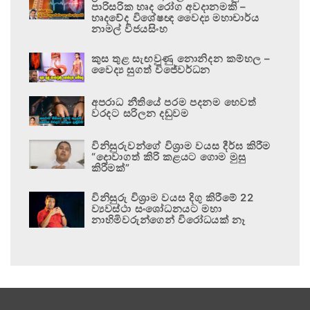
පාරිසරික හෘද රෝග අවදානමකි –
හෘදවේද විශේෂඥ වෛද්‍ය මහාචාර්ය
නාමල් විජයසිංහ
කුස තුළ සැඟවුණු නොනිදන කම්හල –
වෛද්‍ය සුගත් විජේවර්ධන
අපරාධ නීතියේ පරම පදනම හෙවත්
වරදට සරිලන දඬුවම
විනිසුරුවන්ගේ විශ්‍රාම වයස දීර්ඝ කිරීම
“දොවාගත් කිරි කළයට ගොම මුසු
කිරීමක්”
විනිසුරු විශ්‍රාම වයස දිගු කිරීමේ 22
ව්‍යවස්ථා සංශෝධනයට මහා
නාහිමිවරුන්ගෙන් විරෝධයක් නෑ