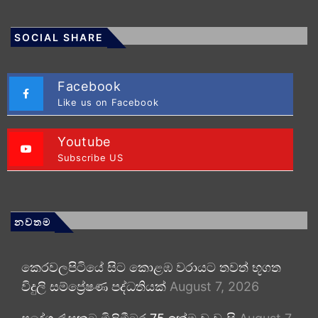
SOCIAL SHARE
Facebook
Like us on Facebook
Youtube
Subscribe US
නවතම
කෙරවලපිටියේ සිට කොළඹ වරායට තවත් භූගත
විදුලි සම්ප්‍රේෂණ පද්ධතියක්
August 7, 2026