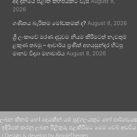
අද දිනයේ පළාත් කිහිපයකට වැසි
August 8,
2026
ගණිතය බැරිකම මෝඩකමක් ද?
August 8, 2026
ශ්‍රී ලංකාවේ මරණ දඬුවම නියම කිරීමටත් නැවතුම්
ළකුණ තබමු – ආචාර්ය ප්‍රණීත් අභයසුන්දර හිටපු
මානව විද්‍යා මහාචාර්ය
August 8, 2026
 ලබන කිනම් හෝ දෙයකින් යම් පුද්ගලයකුට හෝ පාර්ශවයකට
දිරිපත් කරනු ලබන පිළිතුරු පළකිරීමට මෙම වෙබ් අඩවිය ආච
 |
Design & develop by AmpleThemes