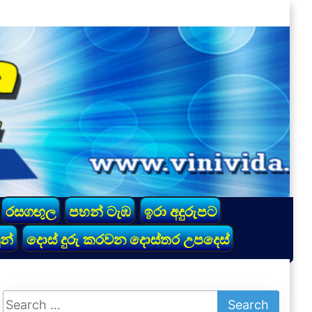
රසගඟුල
පහන් ටැඹ
ඉරා අදුරුපට
න්
දොස් දුරු කරවන දොස්තර උපදෙස්