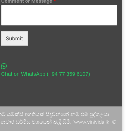
Comment or Message
*
Submit
Chat on WhatsApp (+94 77 359 6107)
 යම්කිසි අගතියක් සිදුවන්නේ නම් එම පුද්ගලයා
ාර ධර්මීය වශයෙන් බැඳී සිටී. 'www.vinivida.lk' ©