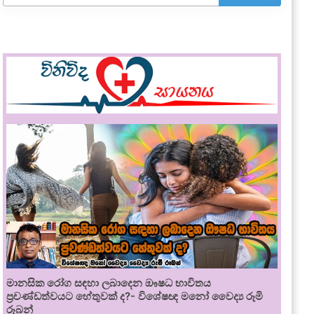
මානසික රෝග සඳහා ලබාදෙන ඖෂධ භාවිතය
ප්‍රචණ්ඩත්වයට හේතුවක් ද?- විශේෂඥ මනෝ වෛද්‍ය රූමි
රූබන්