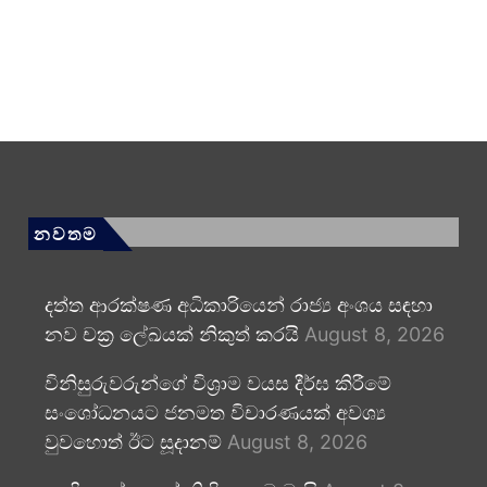
නවතම
දත්ත ආරක්ෂණ අධිකාරියෙන් රාජ්‍ය අංශය සඳහා
නව චක්‍ර ලේඛයක් නිකුත් කරයි
August 8, 2026
විනිසුරුවරුන්ගේ විශ්‍රාම වයස දීර්ඝ කිරීමේ
සංශෝධනයට ජනමත විචාරණයක් අවශ්‍ය
වුවහොත් ඊට සූදානම්
August 8, 2026