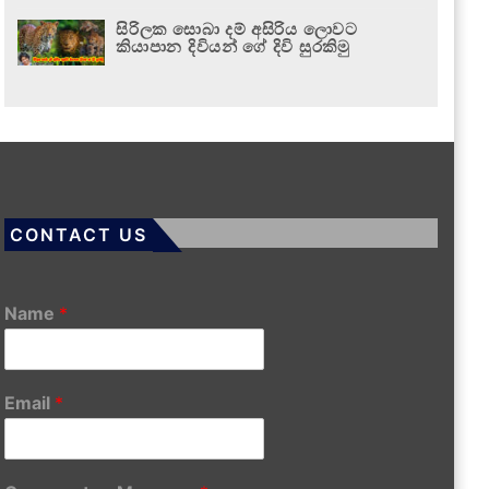
සිරිලක සොබා දම් අසිරිය ලොවට
කියාපාන දිවියන් ගේ දිවි සුරකිමු
CONTACT US
Name
*
Email
*