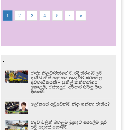
1
2
3
4
5
›
»
.
රාජ්‍ය නිලධාරීන්ගේ වැරදි තීරණවලට
දණ්ඩ නීති සංග්‍රහය යෙදවීම බරපතල
අවභාවිතයකි – සුනිල් කන්නන්ගර
කොළඹ, රත්නපුර, අම්පාර හිටපු මහ
දිසාපති
ලෝකයේ අඩුවෙන්ම නිදා ගන්නා ජාතිය?
නැව් වලින් බහලුම් මුහුදට පෙරලීම සුළු
පටු දෙයක් නොවේ