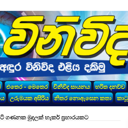
්
එතෙර - මෙතෙර
විනිවිද සායනය
හරිත දනව්ව
කය
උරුමයක අසිරිය
නිතර නොඇසෙන කතා
කාටූ
කෝටි ගණනක මුදලක් හැකර් ප්‍රහාරයකට