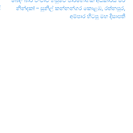
බේදිං බාර් වංචාව හමුවේ පාරිභෝගික අධිකාරිය මර
ි
නින්දක! – සුනිල් කන්නන්ගර කොළඹ, රත්නපුර,
අම්පාර හිටපු මහ දිසාපති