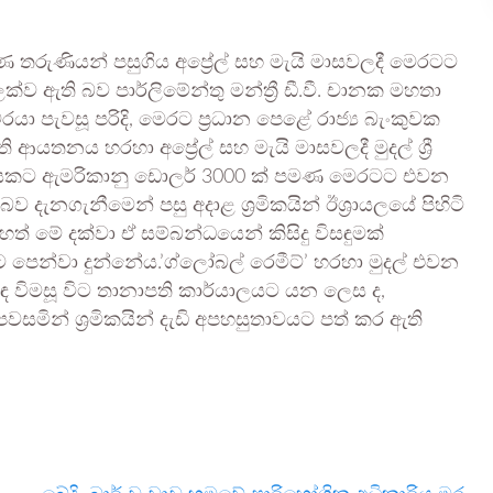
රුණ තරුණියන් පසුගිය අප්‍රේල් සහ මැයි මාසවලදී මෙරටට
 ඇති බව පාර්ලිමේන්තු මන්ත්‍රී ඩී.වී. චානක මහතා
යා පැවසූ පරිදි, මෙරට ප්‍රධාන පෙළේ රාජ්‍ය බැංකුවක
ි ආයතනය හරහා අප්‍රේල් සහ මැයි මාසවලදී මුදල් ශ්‍රී
් මසකට ඇමරිකානු ඩොලර් 3000 ක් පමණ මෙරටට එවන
නගැනීමෙන් පසු අදාළ ශ්‍රමිකයින් ඊශ්‍රායලයේ පිහිටි
ෙත් මේ දක්වා ඒ සම්බන්ධයෙන් කිසිදු විසඳුමක්
 පෙන්වා දුන්නේය.’ග්ලෝබල් රෙමීට්’ හරහා මුදල් එවන
ිබඳ විමසූ විට තානාපති කාර්යාලයට යන ලෙස ද,
සමින් ශ්‍රමිකයින් දැඩි අපහසුතාවයට පත් කර ඇති