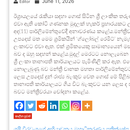
June 11, 2026
Editor
ඊශ්‍රායලයේ රැකියා සඳහා ගොස් සිටින ශ්‍රී ලාංකික ත
එවා ඇති කෝටි ගණනක මුදලක් හැකර් ප්‍රහාරයකට ලක්ව
අද(11) පාර්ලිමේන්තුවේදී අනාවරණය කළේය.මන්ත්‍රීවර
උපදෙස් මත මෙම ශ්‍රමිකයින් ‘ග්ලෝබල් රෙමීට්’ නැමැත
ලංකාවට එවා ඇත. එක් ශ්‍රමිකයෙකු සාමාන්‍යයෙන
බව ද ඔහු සඳහන් කළේය.මුදල් මෙරටට නොලැබෙන බව දැ
ශ්‍රී ලංකා තානාපති කාර්යාලයට පැමිණිලි කර ඇත. එහ
නොලැබුණු බව මන්ත්‍රී චානක මහතා පාර්ලිමේන්තුවට
ලෙස උපදෙස් දුන් රාජ්‍ය බැංකුව වෙත ගොස් මේ පිළ
තානාපති කාර්යාලයට ගිය විට බැංකුවට යන ලෙස ද පව
බවට මන්ත්‍රීවරයා චෝදනා කළේය.
කාලීන පුවත්
ශෂී වීරවංශගේ අභියාචනය මහාධිකරණය ප්‍රතික්ෂේප