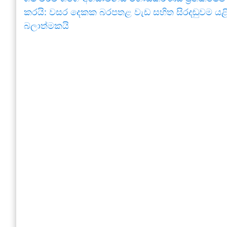
කරයි: වසර දෙකක බරපතළ වැඩ සහිත සිරදඬුවම යළ
බලාත්මකයි