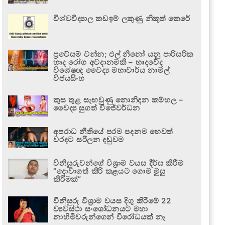
විශ්වවිද්‍යාල කඩඉම් ලකුණු නිකුත් කෙරේ
ප්‍රවේසම් වන්න; එල් නිනෝ යනු පාරිසරික
හෘද රෝග අවදානමකි – හෘදවේද
විශේෂඥ වෛද්‍ය මහාචාර්ය නාමල්
විජයසිංහ
කුස තුළ සැඟවුණු නොනිදන කම්හල –
වෛද්‍ය සුගත් විජේවර්ධන
අපරාධ නීතියේ පරම පදනම හෙවත්
වරදට සරිලන දඬුවම
විනිසුරුවන්ගේ විශ්‍රාම වයස දීර්ඝ කිරීම
“දොවාගත් කිරි කළයට ගොම මුසු
කිරීමක්”
විනිසුරු විශ්‍රාම වයස දිගු කිරීමේ 22
ව්‍යවස්ථා සංශෝධනයට මහා
නාහිමිවරුන්ගෙන් විරෝධයක් නෑ