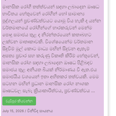
මානසික රෝගී තත්ත්වයන් සඳහා ලබාදෙන ඖෂධ
භාවිතය හේතුවෙන් රෝගීන් හෝ සාමාන්‍ය
පුද්ගලයන් ප්‍රචණ්ඩත්වයට යොමු විය හැකි ද යන්න
වර්තමානයේ රෝගීන්ගේ භාරකරුවන් මෙන්ම
පොදු සමාජය තුළ ද නිරන්තරයෙන් කතාබහට
ලක්වන මාතෘකාවකි. විශේෂයෙන්ම වර්තමාන
සිදුවීම් මුල් කොට මාධ්‍ය මඟින් සිදුවන ඇතැම්
අසත්‍ය ප්‍රචාර සහ කරුණු විකෘති කිරීම් හේතුවෙන්,
මානසික රෝග සඳහා ලබාදෙන ඖෂධ පිළිබඳව
සමාජය තුළ අනියත බියක් නිර්මාණය වී ඇත.එය
සමාජයීය වශයෙන් ඉතා අහිතකර තත්වයකි. මෙම
සටහන මඟින් ප්‍රධාන මානසික රෝග නාශක
ඖෂධවල සැබෑ ක්‍රියාකාරීත්වය, ප්‍රචණ්ඩත්වය …
වැඩිපුර කියවන්න
විනිවිද සායනය
July 15, 2026
/