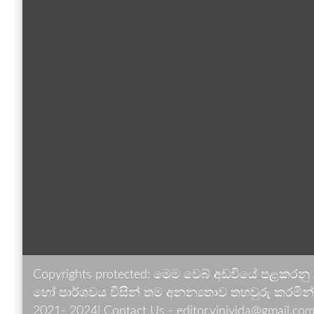
Copyrights protected: මෙම වෙබ් අඩවියේ පළකරනු
හෝ පාර්ශවය විසින් තම අනන්‍යතාව තහවුරු කරමින් ඉ
2021- 2024| Contact Us - editor.vinivida@gmail.com