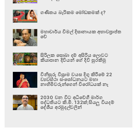
ගණිතය බැරිකම මෝඩකමක් ද?
මහාචාර්ය විමල් දිසානායක අභාවප්‍රාප්ත
වේ
සිරිලක සොබා දම් අසිරිය ලොවට
කියාපාන දිවියන් ගේ දිවි සුරකිමු
විනිසුරු විශ්‍රාම වයස දිගු කිරීමේ 22
ව්‍යවස්ථා සංශෝධනයට මහා
නාහිමිවරුන්ගෙන් විරෝධයක් නෑ
2030 වන විට අධිවේගී මාර්ග
පද්ධතියට කි.මී. 132ක්;සියලු වියදම්
දේශීය අරමුදල්වලින්