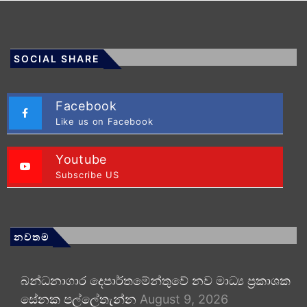
SOCIAL SHARE
Facebook
Like us on Facebook
Youtube
Subscribe US
නවතම
බන්ධනාගාර දෙපාර්තමේන්තුවේ නව මාධ්‍ය ප්‍රකාශක
සේනක පල්ලේතැන්න
August 9, 2026