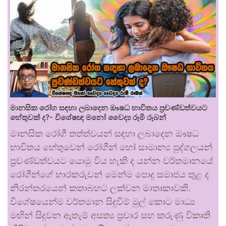
මානසික රෝග සඳහා ලබාදෙන ඖෂධ භාවිතය ප්‍රචණ්ඩත්වයට
හේතුවක් ද?- විශේෂඥ මනෝ වෛද්‍ය රූමි රූබන්
මානසික රෝගී තත්ත්වයන් සඳහා ලබාදෙන ඖෂධ
භාවිතය හේතුවෙන් රෝගීන් හෝ සාමාන්‍ය පුද්ගලයන්
ප්‍රචණ්ඩත්වයට යොමු විය හැකි ද යන්න වර්තමානයේ
රෝගීන්ගේ භාරකරුවන් මෙන්ම පොදු සමාජය තුළ ද
නිරන්තරයෙන් කතාබහට ලක්වන මාතෘකාවකි.
විශේෂයෙන්ම වර්තමාන සිදුවීම් මුල් කොට මාධ්‍ය
මඟින් සිදුවන ඇතැම් අසත්‍ය ප්‍රචාර සහ කරුණු විකෘති