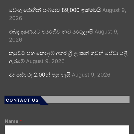
ඩෙංගු රෝගීන් සංඛ්‍යාව 89,000 ඉක්මවයි
August 9,
2026
ශබ්ද දූෂණයට එරෙහිව නව රෙගුලාසි
August 9,
2026
කුවේට් සහ කොළඹ අතර ශ්‍රී ලංකන් ගුවන් සේවා යළි
ඇරඹේ
August 9, 2026
අද පස්වරු 2.00න් පසු වැසි
August 9, 2026
CONTACT US
Name
*