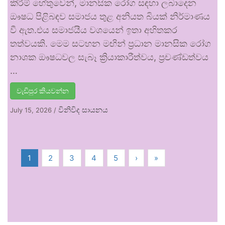
කිරීම් හේතුවෙන්, මානසික රෝග සඳහා ලබාදෙන
ඖෂධ පිළිබඳව සමාජය තුළ අනියත බියක් නිර්මාණය
වී ඇත.එය සමාජයීය වශයෙන් ඉතා අහිතකර
තත්වයකි. මෙම සටහන මඟින් ප්‍රධාන මානසික රෝග
නාශක ඖෂධවල සැබෑ ක්‍රියාකාරීත්වය, ප්‍රචණ්ඩත්වය
…
වැඩිපුර කියවන්න
විනිවිද සායනය
July 15, 2026
/
1
2
3
4
5
›
»