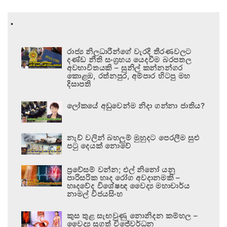
.
රාජ්‍ය නිලධාරීන්ගේ වැරදි තීරණවලට
දණ්ඩ නීති සංග්‍රහය යෙදවීම බරපතල
අවභාවිතයකි – සුනිල් කන්නන්ගර
කොළඹ, රත්නපුර, අම්පාර හිටපු මහ
දිසාපති
ලෝකයේ අඩුවෙන්ම නිදා ගන්නා ජාතිය?
නැව් වලින් බහලුම් මුහුදට පෙරලීම සුළු
පටු දෙයක් නොවේ
ප්‍රවේසම් වන්න; එල් නිනෝ යනු
පාරිසරික හෘද රෝග අවදානමකි –
හෘදවේද විශේෂඥ වෛද්‍ය මහාචාර්ය
නාමල් විජයසිංහ
කුස තුළ සැඟවුණු නොනිදන කම්හල –
වෛද්‍ය සුගත් විජේවර්ධන