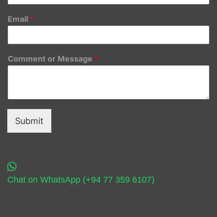
Email
*
Comment or Message
*
Submit
Chat on WhatsApp (+94 77 359 6107)