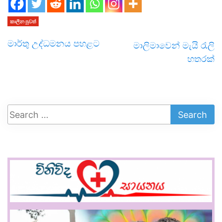
කාලීන පුවත්
මාර්තු උද්ධමනය පහළට
මාලිමාවෙන් මැයි රැලි
හතරක්