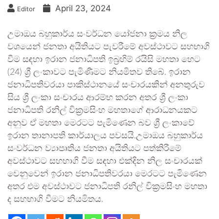
April 23, 2024
Editor
උමාඔය බහුකාර්ය සංවර්ධන යෝජනා ක්‍රමය නිල
වශයෙන් ජනතා අයිතියට පැවරීමේ අවස්ථාවට සහභාගි
වීම සඳහා ඉරාන ජනාධිපති ඉබ්‍රහිම් රයිසි මහතා හෙට
(24) ශ්‍රී ලංකාවට පැමිණීමට නියමිතව තිබේ. ඉරාන
ජනාධිපතිවරයා පාකිස්ථානයේ සංචාරයකින් අනතුරුව
සිය ශ්‍රී ලංකා සංචාරය ආරම්භ කරන අතර ශ්‍රී ලංකා
ජනාධිපති රනිල් වික්‍රමසිංහ මහතාගේ ආරාධනයකට
අනුව ඒ මහතා මෙරටට පැමිණෙන බව ශ්‍රී ලංකාවේ
ඉරාන තානාපති කාර්යාලය පවසයි.උමාඔය බහුකාර්ය
සංවර්ධන ව්‍යාපෘතිය ජනතා අයිතියට පත්කිරීමේ
අවස්ථාවට සහභාගි වීම සඳහා එක්දින නිල සංචාරයක්
වෙනුවෙන් ඉරාන ජනාධිපතිවරයා මෙරටට පැමිණෙන
අතර එම අවස්ථාවට ජනාධිපති රනිල් වික්‍රමසිංහ මහතා
ද සහභාගි වීමට නියමිතය.