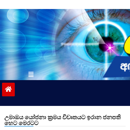
Skip
to
content
vinivida.lk
උමාඔය යෝජනා ක්‍රමය විවෘතයට ඉරාන ජනපති
හෙට මෙරටට