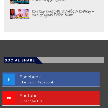
කුස තුළ සැඟවුණු නොනිදන කම්හල –
වෛද්‍ය සුගත් විජේවර්ධන
SOCIAL SHARE
Facebook
Like us on Facebook
Youtube
Subscribe US