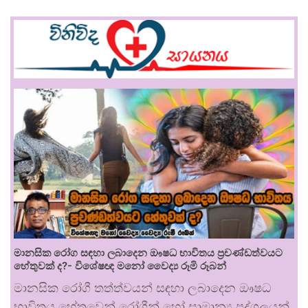
මානසික රෝග සඳහා ලබාදෙන ඖෂධ භාවිතය ප්‍රචණ්ඩත්වයට
හේතුවක් ද?- විශේෂඥ මනෝ වෛද්‍ය රූමි රූබන්
මානසික රෝගී තත්ත්වයන් සඳහා ලබාදෙන ඖෂධ
භාවිතය හේතුවෙන් රෝගීන් හෝ සාමාන්‍ය පුද්ගලයන්