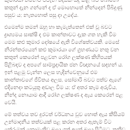
කුමාරයා තමන්ට එවැනි දෙයක් සිදු කළ බව බොහෝ
කතුන් දැන ගන්නේ ද ඒ මොහොතේ නින්දෙන් පිබිදුණු
පසුව ය; නැතහොත් පසු දා උදේය.
එමෙන්ම තමන් ඔහු හා කැමැත්තෙන් එක් වූ බවට
ද්‍රෘශ්‍යමය සාක්ෂි ද එම කාන්තාවට දැක ගත හැකි වීම
මෙම කළු කුමාර දෝෂයේ ඇති විශේෂත්වයකි. මෙසේ
නිරන්තරයෙන් කළු කුමාරයා ගේ ග්‍රහණයට නතු වන
කතුන් කෙරෙන් පළවන රෝග ලක්ෂණ කිහිපයක්
පිළිබඳව ද අපගේ සාම්ප්‍රදායික ජන විඥානයේ සඳහන් ය.
ඉන් පළමු වැන්න ලෙස හැඳින්වෙනුයේ එම
කාන්තාවගේ ජීවිතය අලස, සෝමාරි බවට පත්ව ඇගේ
එදිනෙදා කටයුතු අඩාල වීම ය; ඒ අතර කෑම අරුචිය,
නින්ද නොයාම ආදී රෝග ලක්ෂණ ද ඇය කෙරෙන් පළ
වෙයි.
මේ තත්වය තව දුරටත් වර්ධනය වුව හොත් ඇය කිසියම්
උන්මාදනීය තත්වයක් පළ කරන අතර ඇතැම් විට
තේරුමක් නොමැතිව බලා ගත් අතේ බලා සිටීමට, තනිව