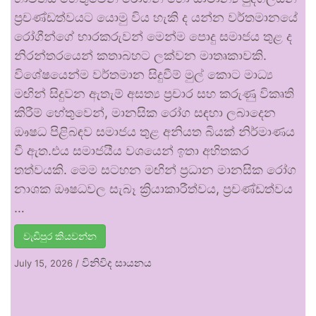
ප්‍රචණ්ඩත්වයට යොමු විය හැකි ද යන්න වර්තමානයේ
රෝගීන්ගේ භාරකරුවන් මෙන්ම පොදු සමාජය තුළ ද
නිරන්තරයෙන් කතාබහට ලක්වන මාතෘකාවකි.
විශේෂයෙන්ම වර්තමාන සිදුවීම් මුල් කොට මාධ්‍ය
මඟින් සිදුවන ඇතැම් අසත්‍ය ප්‍රචාර සහ කරුණු විකෘති
කිරීම් හේතුවෙන්, මානසික රෝග සඳහා ලබාදෙන
ඖෂධ පිළිබඳව සමාජය තුළ අනියත බියක් නිර්මාණය
වී ඇත.එය සමාජයීය වශයෙන් ඉතා අහිතකර
තත්වයකි. මෙම සටහන මඟින් ප්‍රධාන මානසික රෝග
නාශක ඖෂධවල සැබෑ ක්‍රියාකාරීත්වය, ප්‍රචණ්ඩත්වය
…
වැඩිපුර කියවන්න
විනිවිද සායනය
July 15, 2026
/