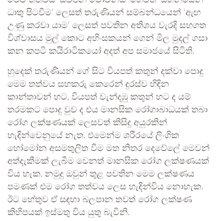
මෙම තත්වය ‘ස්වප්න මෝචනය’ හෙවත් ‘සිහිනයෙන්
ධාතු පිටවීම’ ලෙසත් තරුණියන් සම්බන්ධයෙන් ‘ඇඟ
උණු කරවා යාම’ ලෙසත් පවතින අතිශය වැරදි සහගත
විශ්වාසය මුල් කොට අහිංසකයන් ගෙන් මිල මුදල් ගසා
කන කපටි කයිරාටිකයෝ අදත් අප සමාජයේ සිටිති.
හුදෙක් තරුණියන් ගේ සිට වියපත් කතුන් දක්වා පොදු
මෙම තත්වය සහකරු කෙරෙන් දුරස්ව හිඳින
කාන්තාවන් හට, වියපත් වැන්දඹු කතුන් හට ද යම්
තරමකට පොදු වුව ද එය මානසික රෝගාබාධයක් තබා
රෝග ලක්ෂණයක් ලෙසවත් කිසිදු අයුරකින්
හැඳින්වෙනුයේ නැත. එමෙන්ම ශරීරයේ ලිංගික
හෝමෝන අසමතුලිත වීම මත නිතර දෙවේලේ මෙවන්
අත්දැකීමක් ලැබීම වෙනත් මානසික රෝග ලක්ෂණයක්
විය හැක. නමුදු ඔවුන් තුළ පවතින මෙම ලක්ෂණය
පමණක් එම රෝග තත්වය ලෙස හැඳින්විය නොහැක.
ඊට හේතුව ඒ සඳහා බලපාන තවත් රෝග ලක්ෂණ
කිහිපයක් ඉස්මතු විය යුතු බැවිනි.