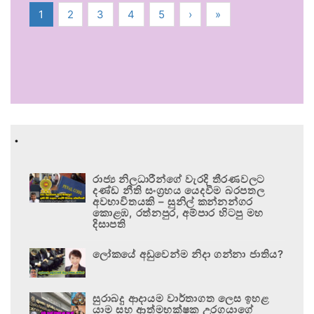
1
2
3
4
5
›
»
.
රාජ්‍ය නිලධාරීන්ගේ වැරදි තීරණවලට
දණ්ඩ නීති සංග්‍රහය යෙදවීම බරපතල
අවභාවිතයකි – සුනිල් කන්නන්ගර
කොළඹ, රත්නපුර, අම්පාර හිටපු මහ
දිසාපති
ලෝකයේ අඩුවෙන්ම නිදා ගන්නා ජාතිය?
සුරාබදු ආදායම වාර්තාගත ලෙස ඉහළ
යාම සහ ආත්මභක්ෂක උරගයාගේ