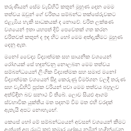
තරුණියන් සේම වැඩිහිටි කතුන් මුහුණ දෙන මෙම
තත්වය ඔවුන් ගේ චරිතය සම්බන්ධ තක්සේරුවකට
එළැඹිය හැකි සාධකයක් ද නොවේ. චරිත ලක්ෂණ
වශයෙන් ඉතා යහපත් දිවි පෙවෙතක් ගත කරන
චරිතවත් කතුන් ද ඉඳ හිට හෝ මෙම අත්දැකීමට මුහුණ
දෙනු ඇත.
මනෝ වෛද්‍ය විද්‍යාත්මක සහ සායනික වශයෙන්
රෝගයක් සේ හඳුන්වනු නොලබන මෙම තත්වය
සම්බන්ධයෙන් ලිංගික විද්‍යාත්මක සහ සමාජ මනෝ
විද්‍යාත්මක වශයෙන් සිදු කෙරුණු විමර්ශන වලදී තරුණ
සහ වැඩිහිටි පූජක වරියන් පවා මෙම තත්වය බහුලව
අත්විඳින බව සනාථ වී තිබේ. ලොව සියළු ආගම්
ස්වභාවික යුක්තිය මත පදනම් වීම මත එහි වරදක්
ඇතැයි අපට නොහැඟේ.
කෙසේ හෝ මේ සම්බන්ධයෙන් අවසන් වශයෙන් කීමට
ඇත්තේ අප රටේ කළු කුමාර දෝෂය නමින් හැඳින්වෙන