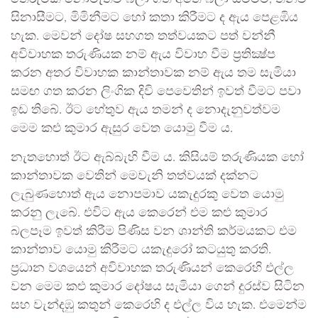
සිනාසීමට, මිමිනීමට හෝ කතා කිරීමට ද ඇය පෙළඹිය
හැක. මෙවන් දෝෂ සහගත තත්වයකට පත් වන්නී
අවිවාහක තරුණියක නම් ඇය විවාහ වීම ප්‍රතික්‍ෂ්ප
කරන අතර විවාහක කාන්තාවක නම් ඇය තම සැමියා
සමඟ ගත කරන ලිංගික දිවි පෙවෙතින් ඉවත් වීමට පවා
ඉඩ තිබේ. ඊට හේතුව ඇය තමන් ද නොදැනුවත්වම
මෙම කළු කුමාර ඇසුර වෙත යොමු වීම ය.
නැතහොත් ඊට ඇබ්බැහි වීම ය. කිසියම් තරුණියක හෝ
කාන්තාවක වෙතින් මෙවැනි තත්වයක් දක්නට
ලැබුණහොත් ඇය නොපමාව යකැදුරකු වෙත යොමු
කරනු ලැබේ. එවිට ඇය කෙරෙන් එම කළු කුමාර
බලපෑම ඉවත් කිරීම පිණිස වන ශාන්ති කර්මයකට එම
කාන්තාව යොමු කිරීමට යකැදුරෝ කටයුතු කරති.
ප්‍රධාන වශයෙන් අවිවාහක තරුණියන් කෙරෙහි එල්ල
වන මෙම කළු කුමාර දෝෂය සැමියා ගෙන් දුරස්ව සිටින
සහ වැන්දඹු කතුන් කෙරෙහි ද එල්ල විය හැක. එමෙන්ම