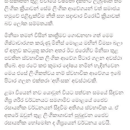
සංස්කෘතීන් තුළ ඒවායේ විෂමතා දක්නට ලැබුණත් තම
ලිංගික ක්‍රියාවන් සේම ලිංගික ආවේගයන් වත් සමාජය
හමුවේ එළිදැක්වීම නීති සහ සදාචාර විරෝධී ක්‍රියාවක්
බව ලෝක සම්මතයකි.
මිනිසා තමන් විසින් කෘත්‍රිමව ගොඩනඟා ගත් මෙම
ශිෂ්ටාචාරගත කරුණු මිනිස් මොළය මඟින් විමසා බලා
ඒ අනුව කටයුතු කරන අතර ඊට එරෙහිව මිනිසා තුළ
පවතින ස්වභාවික ලිංගික ආවේග පිටාර ගලන අවස්ථා
තිබේ. අප රටේ කළු කුමාර දෝෂය නමින් හැඳින්වෙන
මෙය එසේ ලිංගිකත්වය නම් ස්වභාවික ආවේගය ඉබේ
පිටාර ගලන එක්තරා ‘අහිංසක’ අවස්ථාවකි.
ළමා වියෙන් නව යොවුන් වියට පත්වන සමයේ සිදුවන
ශීඝ්‍ර ශරීර වර්ධනයට සමගාමීව මොළයේ ජෛව
රසායනික වර්ධනයන් සිදුවීම අතිශය ස්වභාවික ය. ඒ
අතරේ ඔවුන් තුළ ලිංගිකාශාවන් පුබුදුවන ජෛව
රසායනික හෝමෝන ද ශීඝ්‍රයෙන් වර්ධනය වෙයි.