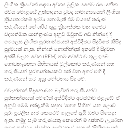
ලිංගික ක්‍රියාවක් සඳහා අවශ්‍ය මූලික ජෛව රසායනික
ජවය මොළයේ උත්පාදනය වුවද සාමාන්‍යයෙන් ලිංගික
ක්‍රියාකාරකම් අරඹා නොමැති එම වයසේ තරුණ
තරුණියන් ගේ ශරීර තුළ ක්‍රියාත්මක වන ජෛව
විද්‍යාත්මක යාන්ත්‍රණය අනුව ඔවුනට අඩ නින්දේ දී
මෙලෙස ලිංගික සුරතාන්තයක් අත්විදීමට සිදුවීමේ කිසිදු
පුදුමයක් නැත. නින්දත් නොනින්දත් අතරේ දී සිදුවන
අක්ෂි චලන වේග (REM) නම් අවස්ථාව තුළ ඉබේ
ගොඩනැඟෙන සිහිනයක් මුල්කොට තරුණයන් සහ
තරුණියන් සුරතාන්තයකට පත් වන අතර එහි දී
තරුණයන් හට ශුක්‍ර මෝචනය සිදු වේ.
එවැන්නක් සිදුනොවන බැවින් තරුණියන්ට
සුරතාන්තයක් පමණක් අත්විඳීමට අවස්ථාව එළැඹේ. ඒ
අනුව මෙම අත්දැකීම සඳහා ‘තෙත සිහින’ යන ලොව
පුරා ප්‍රචලිත නම කෙතරම් ගැලපේ දැයි ඔබට සිතෙනු
ඇත. නමුදු සෑම තරුණයකු කෙරෙන් ම දක්නට ලැබෙන