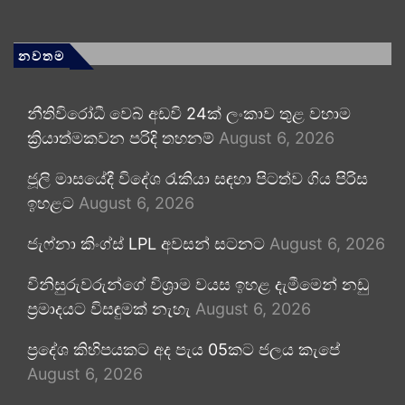
නවතම
නීතිවිරෝධී වෙබ් අඩවි 24ක් ලංකාව තුළ වහාම
ක්‍රියාත්මකවන පරිදි තහනම්
August 6, 2026
ජූලි මාසයේදී විදේශ රැකියා සඳහා පිටත්ව ගිය පිරිස
ඉහළට
August 6, 2026
ජැෆ්නා කිංග්ස් LPL අවසන් සටනට
August 6, 2026
විනිසුරුවරුන්ගේ විශ්‍රාම වයස ඉහළ දැමීමෙන් නඩු
ප්‍රමාදයට විසඳුමක් නැහැ
August 6, 2026
ප්‍රදේශ කිහිපයකට අද පැය 05කට ජලය කැපේ
August 6, 2026