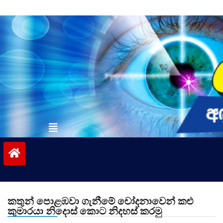
Skip
to
content
vinivida.lk
කතුන් පොළඹවා ගැනීමේ චෝදනාවෙන් කළු
කුමාරයා නිදොස් කොට නිදහස් කරමු