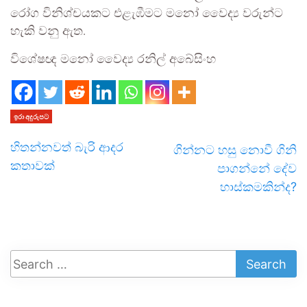
රෝග විනිශ්චයකට එළැඹීමට මනෝ වෛද්‍ය වරුන්ට
හැකි වනු ඇත.
විශේෂඥ මනෝ වෛද්‍ය රනිල් අබේසිංහ
ඉරා අදුරුපට
හිතන්නවත් බැරි ආදර
ගින්නට හසු නොවී ගිනි
කතාවක්
පාගන්නේ දේව
හාස්කමකින්ද?