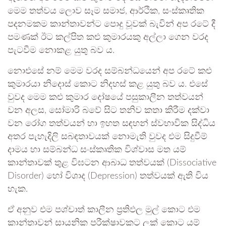
මෙම තත්වය ලොව සෑම සමාජ, ආර්ථික, සංස්කෘතික
පදනමකම කාන්තාවන්ට පොදු වූවක් බැවින් අප රටේ දී
පමණක් ඊට කල්පිත කළු කුමාරයකු අල්ලා ගෙන වරද
පැටවීම නොකළ යුතු බව ය.
නොඑසේ නම් මෙම වරද සම්බන්ධයෙන් අප රටේ කළු
කුමාරයා නිදොස් කොට නිදහස් කළ යුතු බව ය. එසේ
වුවද මෙම කළු කුමාර දෝෂයේ පසුකාලීන තත්වයන්
වන අලස, සෝමාරි බවේ සිට තනිව කතා කිරීම දක්වා
වන රෝග තත්වයන් හා ඉහත සඳහන් ස්වභාවික සිද්ධිය
අතර පැහැදිලි සබඳතාවයක් නොමැති වුවද එම සිදුවීම්
දාමය හා සම්බන්ධ සංස්කෘතික විශ්වාස මත යම්
කාන්තාවක් තුළ විඝටන ආබාධ තත්වයක් (Dissociative
Disorder) හෝ විශාද (Depression) තත්වයක් ඇති විය
හැක.
ඒ අනුව එම පශ්චාත් කාලීන ප්‍රතිඵල මුල් කොට එම
කාන්තාවන් සායනික පරීක්ෂාවකට ලක් කොට යම්