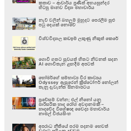
කතාව – ආචාර්ය ප්‍රණීත් අභයසුන්දර
හිටපු මානව විද්‍යා මහාචාර්ය
නැව් වලින් බහලුම් මුහුදට පෙරලීම සුළු
පටු දෙයක් නොවේ
විශ්වවිද්‍යාල කඩඉම් ලකුණු නිකුත් කෙරේ
ගොවි ගතට සුවයත් හිතට නිවනත් සදන
AI ගොවිතැන ළඟදීම අපටත්
හෝමර්ගේ සම්භාව්‍ය වීර කාව්‍යය
Odyssey ඇසුරෙන් ක්‍රිස්ටෝෆර් නෝලන්
තැනූ දැවැන්ත සිනමාපටය
ප්‍රවේසම් වන්න; එල් නිනෝ යනු
පාරිසරික හෘද රෝග අවදානමකි –
හෘදවේද විශේෂඥ වෛද්‍ය මහාචාර්ය
නාමල් විජයසිංහ
අපරාධ නීතියේ පරම පදනම හෙවත්
වරදට සරිලන දඬුවම