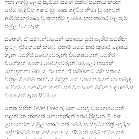
ඉතා අහඹු ලෙස සැමියා සමඟ එක්ව සයනය කරන
සේම මැදිවිය ඉක්ම වූ; මාස් ශුද්ධිය නිමා වූ හෙවත්
ආර්ථවහරණය වූ කතුන්ට ද මෙම කළු කුමාර බලපෑම
එල්ල විය හැක.
එහෙත්, ඒ සම්බන්ධයෙන් සමාජය පුරා පැතිර පවතින
ප්‍රබල දුර්මතයක් තිබේ. එනම් මෙම කළු කුමාර දෝෂය
ගැන බටහිර වෛද්‍යවරුන්; විශේෂයෙන් බටහිර
විශේෂඥ මනෝ වෛද්‍යවරුන් ‘මෙලෝ හසරක්’
නොදන්නා බව ය. එහෙත්, ඒ සම්බන්ධ යම් සත්‍යය
වනුයේ මෙම තත්වය ඔවුන් ගේ විෂය පථයන් හා සබැඳි
රෝගමය නොවන තත්වයක් වශයෙන් ඔවුන් විද්‍යාත්මක
වශයෙන් දැන සිටීම ය.
තෙත සිහින (Wet Dream) යන පොදු ව්‍යවහාරයෙන්
හඳුන්වන නින්දත් නොනින්දත් අතර සිදුවන ලිංගික
උත්තේජනය මුල්කොට ගත් මෙම සංසිද්ධිය ස්ත්‍රී -පුරුෂ
දෙපිරිසටම එක සේ පොදු ය. පිරිමින් සම්බන්ධයෙන්