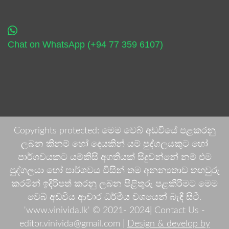
Chat on WhatsApp (+94 77 359 6107)
Copyrights protected: මෙම වෙබ් අඩවියේ පළකරනු
ලබන කිනම් හෝ දෙයකින් යම් පුද්ගලයකුට හෝ
පාර්ශවයකට යම්කිසි අගතියක් සිදුවන්නේ නම් එම
පුද්ගලයා හෝ පාර්ශවය විසින් තම අනන්‍යතාව තහවුරු
කරමින් ඉදිරිපත් කරනු ලබන පිළිතුරු පළකිරීමට මෙම
වෙබ් අඩවිය ආචාර ධර්මීය වශයෙන් බැඳී සිටී.
'www.vinivida.lk' © 2021- 2024| Contact Us -
editor.vinivida@gmail.com |
Design & develop by