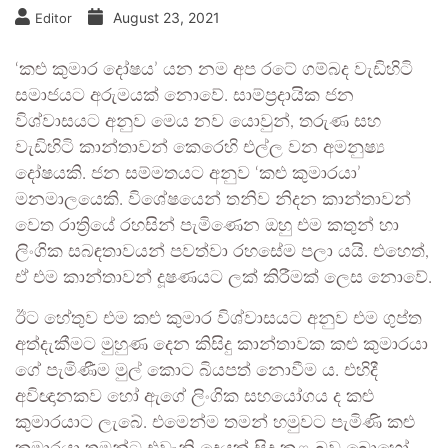
August 23, 2021
Editor
‘කළු කුමාර දෝෂය’ යන නම අප රටේ ගම්බද වැඩිහිටි
සමාජයට අරුමයක් නොවේ. සාම්ප්‍රදායික ජන
විශ්වාසයට අනුව මෙය නව යොවුන්, තරුණ සහ
වැඩිහිටි කාන්තාවන් කෙරෙහි එල්ල වන අමනුෂ්‍ය
දෝෂයකි. ජන සම්මතයට අනුව ‘කළු කුමාරයා’
මනමාලයෙකි. විශේෂයෙන් තනිව නිදන කාන්තාවන්
වෙත රාත්‍රියේ රහසින් පැමිණෙන ඔහු එම කතුන් හා
ලිංගික සබඳතාවයන් පවත්වා රහසේම පලා යයි. එහෙත්,
ඒ එම කාන්තාවන් දූෂණයට ලක් කිරීමක් ලෙස නොවේ.
ඊට හේතුව එම කළු කුමාර විශ්වාසයට අනුව එම ගුප්ත
අත්දැකීමට මුහුණ දෙන කිසිදු කාන්තාවක කළු කුමාරයා
ගේ පැමිණීම මුල් කොට බියපත් නොවීම ය. එහිදී
අවිඥානකව හෝ ඇගේ ලිංගික සහයෝගය ද කළු
කුමාරයාට ලැබේ. එමෙන්ම තමන් හමුවට පැමිණි කළු