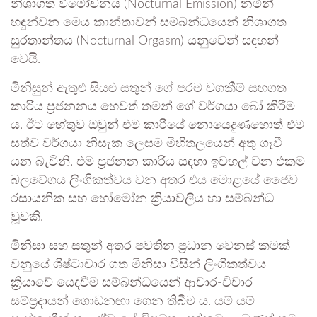
නිශාගත විමෝචනය (Nocturnal Emission) නමින්
හඳුන්වන මෙය කාන්තාවන් සම්බන්ධයෙන් නිශාගත
සුරතාන්තය (Nocturnal Orgasm) යනුවෙන් සඳහන්
වෙයි.
මිනිසුන් ඇතුළු සියළු සතුන් ගේ පරම වගකීම් සහගත
කාරිය ප්‍රජනනය හෙවත් තමන් ගේ වර්ගයා බෝ කිරීම
ය. ඊට හේතුව ඔවුන් එම කාරියේ නොයෙදුණහොත් එම
සත්ව වර්ගයා නිසැක ලෙසම මිහිතලයෙන් අතු ගෑවී
යන බැවිනි. එම ප්‍රජනන කාරිය සඳහා ඉවහල් වන එකම
බලවේගය ලිංගිකත්වය වන අතර එය මොළයේ ජෛව
රසායනික සහ හෝමෝන ක්‍රියාවලිය හා සම්බන්ධ
වූවකි.
මිනිසා සහ සතුන් අතර පවතින ප්‍රධාන වෙනස් කමක්
වනුයේ ශිෂ්ටාචාර ගත මිනිසා විසින් ලිංගිකත්වය
ක්‍රියාවේ යෙදවීම සම්බන්ධයෙන් ආචාර-විචාර
සම්ප්‍රදායන් ගොඩනඟා ගෙන තිබීම ය. යම් යම්