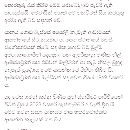
තොරතුරු රැස් කිරීම මෙම රොබෝලාට පැවරී ඇති
කටයුත්තයි. මේවායින් එකක් මේ වනවිටත් සිය කටයුතු
අරඹා ඇති බව සඳහන් වේ.
යානය ගොඩ බැස්සේ ෂයෝලි නැමැති ආවාටයක්
ආසන්නයේ ස්ථානයකට ය. මෙම ස්ථානයේ තවත්
විශේෂත්වයක් තිබේ. සඳ මත ගොඩ බට මුල්ම
අජටාකාශගාමීන් දෙදෙනා වන ඇමරිකානු ජාතික නීල්
ආම්ස්ට්‍රෝන් සහ එඩ්වින් ඕල්ඩි්‍රන් පා තැබූ නිසල මුහුද
නැමැති ප්‍රදේශය ද මේ ආසන්නයේ පිහිටා තිබීම යි.
ආම්ස්ට්‍රෝන් සහ ඕල්ඩි්‍රන් සඳ වෙත ගියේ 1969 වසරේ
ය.
සඳ වෙත ගමන් කරනු පිණිස මූන් ස්නයිපර් පෘථිවියෙන්
පිටත් වූයේ 2023 වසරේ සැප්තැම්බර් 6 වැනි දින යි.
මෙම ගමන සඳහා යානයට මාස හතරහමාරකට
ආසන්න කාලයක් ගත විය.