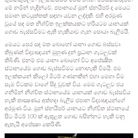
තුවක්කුවලින් ඉලක්කයටම වෙඩි තබන වෙඩික්කරුවන්
මේ නමින් හැඳින්වේ. ජපානයේ මූන් ස්නයිපර් ද මෙයට
සමාන කටයුත්තක් සඳහා යවන ලද්දකි. එහි අරමුණ
වූයේ සඳ මත නිශ්චිත ඉලක්කයකට හරියටම යානයක්
ගොඩ බැස්සවීමට ඇති හැකියාව ගැන සොයා බැලීමයි.
මෙයට පෙර සඳ මත බොහෝ යානා ගොඩ බස්සවා
තිබුණත් විද්‍යාඥයන් මුහුණ දුන් ප්‍රධාන ගැටලුවක්
තිබිණි. එනම් එම යානා බොහෝ විට අපේක්‍ෂිත
ස්ථානයේම ගොඩ බැස්සවීමට නොහැකි වීමයි. එම
ඉලක්කයන් කිලෝ මීටර් ගණනකින් එහා මෙහා වීම
සැම විටකම වාගේ සිදු වූවක් විය. මෙම ගැටලුව ජය
ගනිමින් නිශ්චිත ස්ථානයේම යානයක් ගොඩ බැස්සවිය
හැකි තාක්‍ෂණය අත්හදා බැලීම ජපාන විද්‍යාඥයන්ගේ
අරමුණ විය. මූන් ස්නයිපර් යානයට නිශ්චිත ස්ථානයේ
සිට මීටර් 100 ක් ඇතුළත ගොඩ බසින්නට හැකි වනු
ඇතැයි අපේක්‍ෂා කෙරිණි.