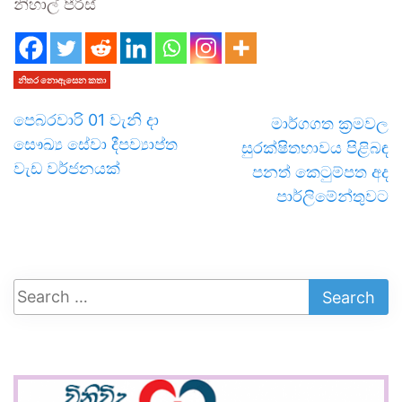
නිහාල් පීරිස්
නිතර නොඇසෙන කතා
පෙබරවාරි 01 වැනි දා
මාර්ගගත ක්‍රමවල
සෞඛ්‍ය සේවා දීපව්‍යාප්ත
සුරක්ෂිතභාවය පිළිබඳ
වැඩ වර්ජනයක්
පනත් කෙටුම්පත අද
පාර්ලිමේන්තුවට