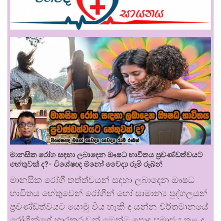
මානසික රෝග සඳහා ලබාදෙන ඖෂධ භාවිතය ප්‍රචණ්ඩත්වයට
හේතුවක් ද?- විශේෂඥ මනෝ වෛද්‍ය රූමි රූබන්
මානසික රෝගී තත්ත්වයන් සඳහා ලබාදෙන ඖෂධ
භාවිතය හේතුවෙන් රෝගීන් හෝ සාමාන්‍ය පුද්ගලයන්
ප්‍රචණ්ඩත්වයට යොමු විය හැකි ද යන්න වර්තමානයේ
රෝගීන්ගේ භාරකරුවන් මෙන්ම පොදු සමාජය තුළ ද