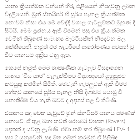
යානා ක්‍රියාත්මක වන්නේ හිරු එළියෙන් නිපදවනු ලබන
විදුලියෙනි. මූන් ස්නයිපර් හි සූර්ය පැනල ක්‍රියාත්මක
නොවීම නිසා එය මේ වෙද්දී විශාල ගැටලුවකට මුහුණ දී
සිටියි. මෙම ප්‍රශ්නය ඇති වීමෙන් පසු එය ක්‍රියාත්මක
වෙමින් තිබුණේ සාමාන්‍ය බැටරියකින් නිපදවන බල
ශක්තියෙනි. නමුත් එම බැටරියේ ආරෝපණය අවසන් වූ
විට යානයම අක්‍රිය වනු ඇත.
කෙසේ නමුත් මෙම තාක්‍ෂණික ගැටලුව විසඳාගෙන
යානය “මිය යාම” වැලැක්වීමට විද්‍යාඥයෝ යුහුසුළුව
කටයුතු කරමින් සිටිති. මෙවැනි ගැටලුවක් ඇති වීමට
හේතුව යානයේ සූර්ය පැනල නිසි දිශාවට යොමු වී
නොතිබීම විය හැකි බවට ද අදහස් පළ වී තිබිණි.
ජපානය සඳ වෙත යැවුවේ මූන් ස්නයිපර් යානය පමණක්
නොවේ. ඒ තුළ බහා තවත් රොබෝ වාහන (Rovers)
දෙකක් ද යවනු ලැබිණි. ඒවා නම් කර තිබුණේ LEV- 1
සහ 2 යනුවෙනි. සඳ මත ගමන් කරමින් ඒ පිලිබඳ