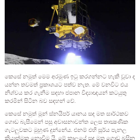
කෙසේ නමුත් මෙම අරමුණ ඉටු කරගන්නට හැකි වූවා ද
යන්න තවමත් ප්‍රකාශයට පත්ව නැත. මේ වනවිට එය
නිශ්චය කර ගැනීම සඳහා ජපාන විද්‍යාඥයන් කටයුතු
කරමින් සිටින බව සඳහන් වේ.
කෙසේ නමුත් මූන් ස්නයිපර් යානය සඳ මත සාර්ථකව
ගොඩ බැසීමෙන් පසු අවාසනාවන්ත ලෙස තාක්‍ෂණික
ගැටලුවකට මුහුණ දුන්නේය. එනම් එහි සූර්ය පැනල
ක්‍රියාත්මක නොවීම යි. මේ කාලයේ සඳ මත ගොඩ බසින