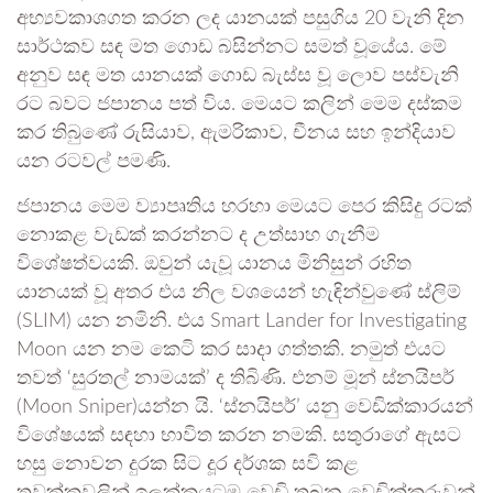
අභ්‍යවකාශගත කරන ලද යානයක් පසුගිය 20 වැනි දින
සාර්ථකව සඳ මත ගොඩ බසින්නට සමත් වූයේය. මේ
අනුව සඳ මත යානයක් ගොඩ බැස්ස වූ ලොව පස්වැනි
රට බවට ජපානය පත් විය. මෙයට කලින් මෙම දස්කම
කර තිබුණේ රුසියාව, ඇමරිකාව, චීනය සහ ඉන්දියාව
යන රටවල් පමණි.
ජපානය මෙම ව්‍යාපෘතිය හරහා මෙයට පෙර කිසිදු රටක්
නොකළ වැඩක් කරන්නට ද උත්සාහ ගැනීම
විශේෂත්වයකි. ඔවුන් යැවූ යානය මිනිසුන් රහිත
යානයක් වූ අතර එය නිල වශයෙන් හැඳින්වුණේ ස්ලිම්
(SLIM) යන නමිනි. එය Smart Lander for Investigating
Moon යන නම කෙටි කර සාදා ගත්තකි. නමුත් එයට
තවත් ‘සුරතල් නාමයක්’ ද තිබිණි. එනම් මූන් ස්නයිපර්
(Moon Sniper)යන්න යි. ‘ස්නයිපර්’ යනු වෙඩික්කාරයන්
විශේෂයක් සඳහා භාවිත කරන නමකි. සතුරාගේ ඇසට
හසු නොවන දුරක සිට දූර දර්ශක සවි කළ