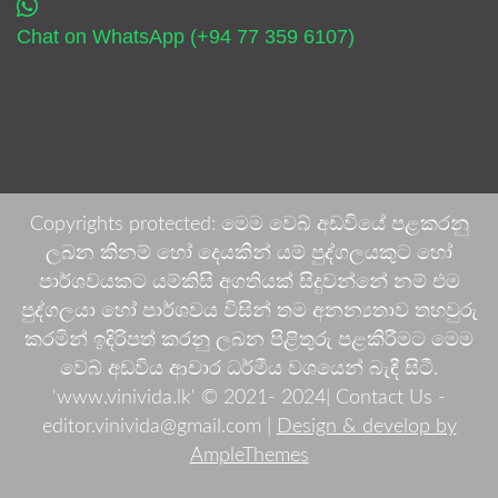
Chat on WhatsApp (+94 77 359 6107)
Copyrights protected: මෙම වෙබ් අඩවියේ පළකරනු
ලබන කිනම් හෝ දෙයකින් යම් පුද්ගලයකුට හෝ
පාර්ශවයකට යම්කිසි අගතියක් සිදුවන්නේ නම් එම
පුද්ගලයා හෝ පාර්ශවය විසින් තම අනන්‍යතාව තහවුරු
කරමින් ඉදිරිපත් කරනු ලබන පිළිතුරු පළකිරීමට මෙම
වෙබ් අඩවිය ආචාර ධර්මීය වශයෙන් බැඳී සිටී.
'www.vinivida.lk' © 2021- 2024| Contact Us -
editor.vinivida@gmail.com |
Design & develop by
AmpleThemes