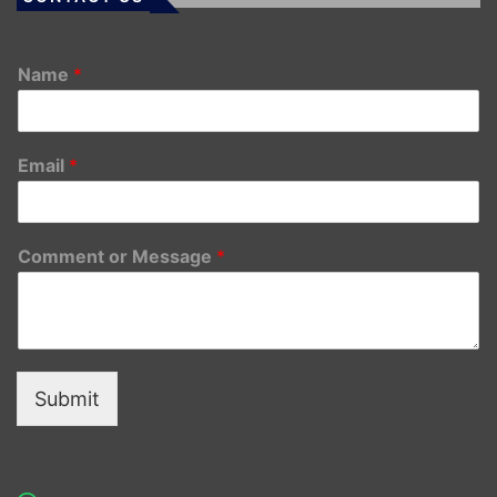
Name
*
Email
*
Comment or Message
*
Submit