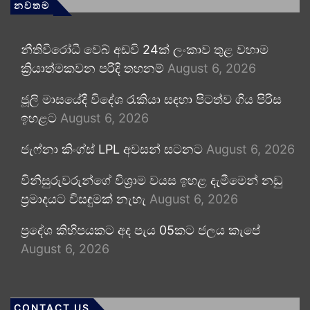
නවතම
නීතිවිරෝධී වෙබ් අඩවි 24ක් ලංකාව තුළ වහාම
ක්‍රියාත්මකවන පරිදි තහනම්
August 6, 2026
ජූලි මාසයේදී විදේශ රැකියා සඳහා පිටත්ව ගිය පිරිස
ඉහළට
August 6, 2026
ජැෆ්නා කිංග්ස් LPL අවසන් සටනට
August 6, 2026
විනිසුරුවරුන්ගේ විශ්‍රාම වයස ඉහළ දැමීමෙන් නඩු
ප්‍රමාදයට විසඳුමක් නැහැ
August 6, 2026
ප්‍රදේශ කිහිපයකට අද පැය 05කට ජලය කැපේ
August 6, 2026
CONTACT US