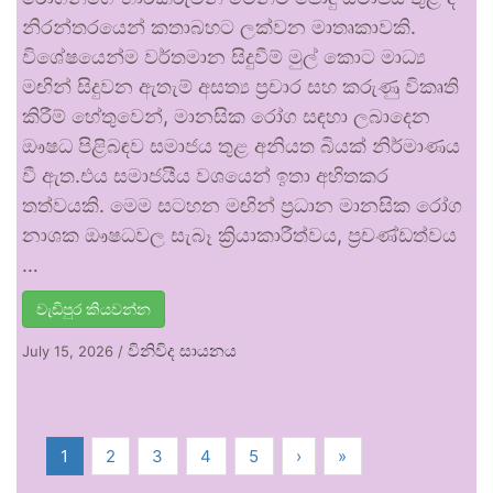
නිරන්තරයෙන් කතාබහට ලක්වන මාතෘකාවකි.
විශේෂයෙන්ම වර්තමාන සිදුවීම් මුල් කොට මාධ්‍ය
මඟින් සිදුවන ඇතැම් අසත්‍ය ප්‍රචාර සහ කරුණු විකෘති
කිරීම් හේතුවෙන්, මානසික රෝග සඳහා ලබාදෙන
ඖෂධ පිළිබඳව සමාජය තුළ අනියත බියක් නිර්මාණය
වී ඇත.එය සමාජයීය වශයෙන් ඉතා අහිතකර
තත්වයකි. මෙම සටහන මඟින් ප්‍රධාන මානසික රෝග
නාශක ඖෂධවල සැබෑ ක්‍රියාකාරීත්වය, ප්‍රචණ්ඩත්වය
…
වැඩිපුර කියවන්න
විනිවිද සායනය
July 15, 2026
/
1
2
3
4
5
›
»