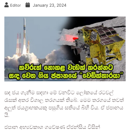
January 23, 2024
Editor
සඳ ජය ගැනීම සඳහා මේ වනවිට ලෝකයේ රටවල්
රැසක් අතර විශාල තරගයක් තිබේ. මෙම තරගයේ තවත්
අලුත් ජයග්‍රාහකයකු පසුගිය සතියේ බිහි විය. ඒ ජපානය
යි.
ජපාන අභ්‍යවකාශ ගවේෂණ ඒජන්සිය විසින්