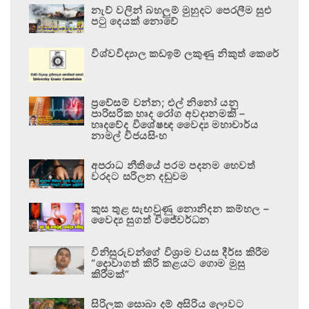
නැව් වලින් බහලුම් මුහුදට පෙරලීම සුළු
පටු දෙයක් නොවේ
විශ්වවිද්‍යාල කඩඉම් ලකුණු නිකුත් කෙරේ
ප්‍රවේසම් වන්න; එල් නිනෝ යනු
පාරිසරික හෘද රෝග අවදානමකි –
හෘදවේද විශේෂඥ වෛද්‍ය මහාචාර්ය
නාමල් විජයසිංහ
අපරාධ නීතියේ පරම පදනම හෙවත්
වරදට සරිලන දඬුවම
කුස තුළ සැඟවුණු නොනිදන කම්හල –
වෛද්‍ය සුගත් විජේවර්ධන
විනිසුරුවන්ගේ විශ්‍රාම වයස දීර්ඝ කිරීම
“දොවාගත් කිරි කළයට ගොම මුසු
කිරීමක්”
සිරිලක සොබා දම් අසිරිය ලොවට