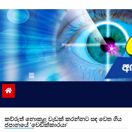
Skip
to
content
vinivida.lk
කව්රුත් නොකළ වැඩක් කරන්නට සඳ වෙත ගිය
ජපානයේ ‘වෙඩික්කාරයා’