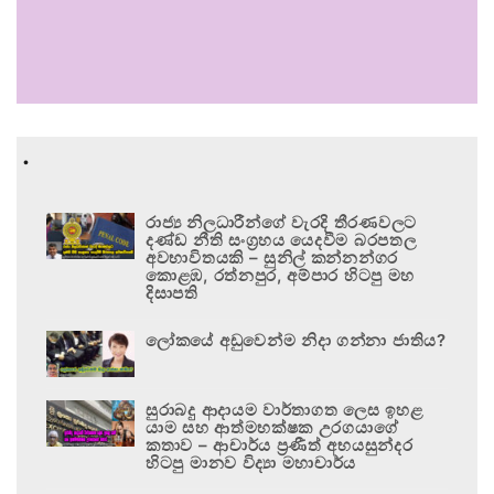
.
රාජ්‍ය නිලධාරීන්ගේ වැරදි තීරණවලට
දණ්ඩ නීති සංග්‍රහය යෙදවීම බරපතල
අවභාවිතයකි – සුනිල් කන්නන්ගර
කොළඹ, රත්නපුර, අම්පාර හිටපු මහ
දිසාපති
ලෝකයේ අඩුවෙන්ම නිදා ගන්නා ජාතිය?
සුරාබදු ආදායම වාර්තාගත ලෙස ඉහළ
යාම සහ ආත්මභක්ෂක උරගයාගේ
කතාව – ආචාර්ය ප්‍රණීත් අභයසුන්දර
හිටපු මානව විද්‍යා මහාචාර්ය