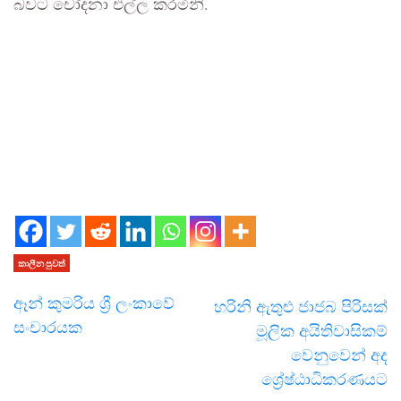
බවට චෝදනා එල්ල කරමිනි.
කාලීන පුවත්
ඈන් කුමරිය ශ්‍රී ලංකාවේ
හරිනි ඇතුළු ජාජබ පිරිසක්
සංචාරයක
මූලික අයිතිවාසිකම්
වෙනුවෙන් අද
ශ්‍රේෂ්ඨාධිකරණයට