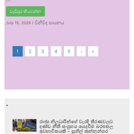
වැඩිපුර කියවන්න
විනිවිද සායනය
July 15, 2026
/
1
2
3
4
5
›
»
.
රාජ්‍ය නිලධාරීන්ගේ වැරදි තීරණවලට
දණ්ඩ නීති සංග්‍රහය යෙදවීම බරපතල
අවභාවිතයකි – සුනිල් කන්නන්ගර