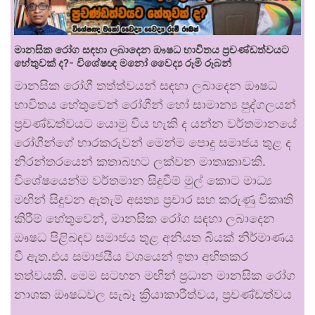
මානසික රෝග සඳහා ලබාදෙන ඖෂධ භාවිතය ප්‍රචණ්ඩත්වයට
හේතුවක් ද?- විශේෂඥ මනෝ වෛද්‍ය රූමි රූබන්
මානසික රෝගී තත්ත්වයන් සඳහා ලබාදෙන ඖෂධ
භාවිතය හේතුවෙන් රෝගීන් හෝ සාමාන්‍ය පුද්ගලයන්
ප්‍රචණ්ඩත්වයට යොමු විය හැකි ද යන්න වර්තමානයේ
රෝගීන්ගේ භාරකරුවන් මෙන්ම පොදු සමාජය තුළ ද
නිරන්තරයෙන් කතාබහට ලක්වන මාතෘකාවකි.
විශේෂයෙන්ම වර්තමාන සිදුවීම් මුල් කොට මාධ්‍ය
මඟින් සිදුවන ඇතැම් අසත්‍ය ප්‍රචාර සහ කරුණු විකෘති
කිරීම් හේතුවෙන්, මානසික රෝග සඳහා ලබාදෙන
ඖෂධ පිළිබඳව සමාජය තුළ අනියත බියක් නිර්මාණය
වී ඇත.එය සමාජයීය වශයෙන් ඉතා අහිතකර
තත්වයකි. මෙම සටහන මඟින් ප්‍රධාන මානසික රෝග
නාශක ඖෂධවල සැබෑ ක්‍රියාකාරීත්වය, ප්‍රචණ්ඩත්වය
…