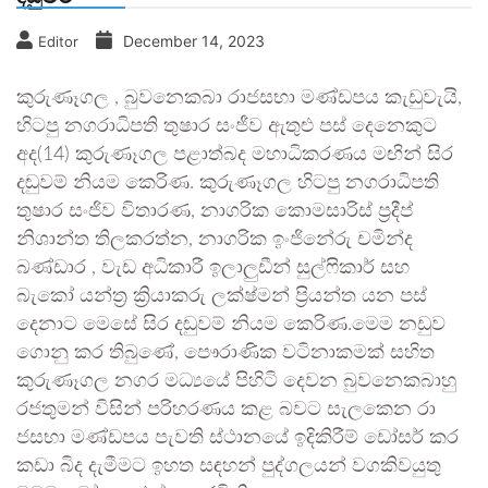
December 14, 2023
Editor
කුරුණෑගල , බුවනෙකබා රාජසභා මණ්ඩපය කැඩුවැයි,
හිටපු නගරාධිපති තුෂාර සංජීව ඇතුළු පස් දෙනෙකුට
අද(14) කුරුණෑගල පළාත්බද මහාධිකරණය මඟින් සිර
දඬුවම් නියම කෙරිණ. කුරුණෑගල හිටපු නගරාධිපති
තුෂාර සංජිව විතාරණ, නාගරික කොමසාරිස් ප්‍රදීප්
නිශාන්ත තිලකරත්න, නාගරික ඉංජිනේරු චමින්ද
බණ්ඩාර , වැඩ අධිකාරී ඉලාලුඩීන් සුල්ෆිකාර් සහ
බැකෝ යන්ත්‍ර ක්‍රියාකරු ලක්ෂ්මන් ප්‍රියන්ත යන පස්
දෙනාට මෙසේ සිර දඬුවම් නියම කෙරිණ.මෙම නඩුව
ගොනු කර තිබුණේ, පෞරාණික වටිනාකමක් සහිත
කුරුණෑගල නගර මධ්‍යයේ පිහිටි දෙවන බුවනෙකබාහු
රජතුමන් විසින් පරිහරණය කළ බවට සැලකෙන රා
ජසභා මණ්ඩපය පැවති ස්ථානයේ ඉදිකිරීම් ඩෝසර් කර
කඩා බිද දැමීමට ඉහත සඳහන් පුද්ගලයන් වගකිවයුතු