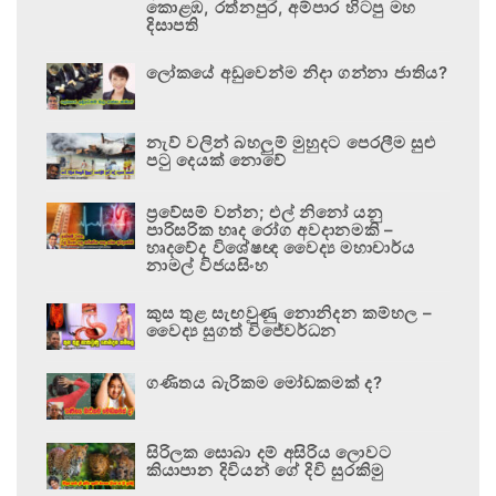
කොළඹ, රත්නපුර, අම්පාර හිටපු මහ
දිසාපති
ලෝකයේ අඩුවෙන්ම නිදා ගන්නා ජාතිය?
නැව් වලින් බහලුම් මුහුදට පෙරලීම සුළු
පටු දෙයක් නොවේ
ප්‍රවේසම් වන්න; එල් නිනෝ යනු
පාරිසරික හෘද රෝග අවදානමකි –
හෘදවේද විශේෂඥ වෛද්‍ය මහාචාර්ය
නාමල් විජයසිංහ
කුස තුළ සැඟවුණු නොනිදන කම්හල –
වෛද්‍ය සුගත් විජේවර්ධන
ගණිතය බැරිකම මෝඩකමක් ද?
සිරිලක සොබා දම් අසිරිය ලොවට
කියාපාන දිවියන් ගේ දිවි සුරකිමු