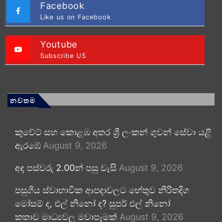
Facebook
Like us on Facebook
Youtube
Subscribe US
නවතම
කුවේට් සහ කොළඹ අතර ශ්‍රී ලංකන් ගුවන් සේවා යළි
ඇරඹේ
August 9, 2026
අද පස්වරු 2.00න් පසු වැසි
August 9, 2026
පසුගිය ස්වාභාවික ආපදාවලට හේතුව නිරිතදිග
මෝසම් ද, එල් නිනෝ ද? සුපර් එල් නිනෝ
කතාව මාධ්‍යවල මවාපෑමක්
August 9, 2026