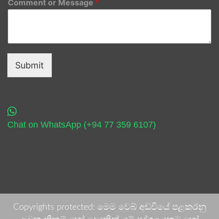
Comment or Message
*
Submit
Chat on WhatsApp (+94 77 359 6107)
Copyrights protected: මෙම වෙබ් අඩවියේ පළකරනු