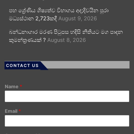
පහ ශ්‍රේණිය ශිෂ්‍යත්ව විභාගය අද;දිවයින පුරා
මධ්‍යස්ථාන 2,723කදී
August 9, 2026
බන්ධනාගාර මරණ පිටුපස හදිසි නීතියට මග පාදන
කුමන්ත්‍රණයක් ?
August 8, 2026
CONTACT US
Name
*
Email
*