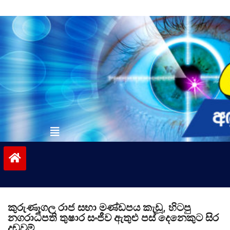
Skip
to
content
vinivida.lk
කුරුණෑගල රාජ සභා මණ්ඩපය කැඩූ, හිටපු
නගරාධිපති තුෂාර සංජීව ඇතුළු පස් දෙනෙකුට සිර
දඬුවම්