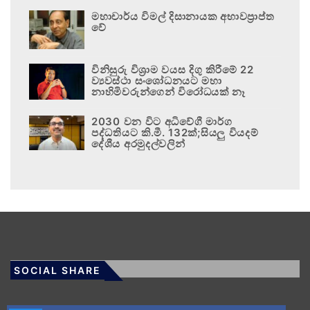
මහාචාර්ය විමල් දිසානායක අභාවප්‍රාප්ත
වේ
විනිසුරු විශ්‍රාම වයස දිගු කිරීමේ 22
ව්‍යවස්ථා සංශෝධනයට මහා
නාහිමිවරුන්ගෙන් විරෝධයක් නෑ
2030 වන විට අධිවේගී මාර්ග
පද්ධතියට කි.මී. 132ක්;සියලු වියදම්
දේශීය අරමුදල්වලින්
SOCIAL SHARE