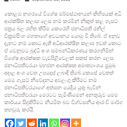
කොළඹ නගරයේ විශේෂ මර්මස්ථානයන් කිහිපයක් අධි
ආරක්ෂිත කලාප ලෙස නම් කරමින් නිකුත් කළ ගැසට්
පත්‍රය බල රහිත කිරීම කෙරෙහි ජනාධිපති රනිල්
වික්‍රමසිංහ මහතාගේ අවධානය යොමු වී තිබේ. ඒ අනුව
දැනට නම් කොට ඇති අධිආරක්ෂිත කලාප ඉවත් කොට
ඒ වෙනුවට බුද්ධි අංශ සම්බන්ධීකරණය කරගනිමින්
විශේෂ ආරක්ෂක වැඩපිළිවෙලක් සකස් කරන ලෙස
ජනාධිපතිවරයා මහජන ආරක්ෂක අමාත්‍යාංශය ප්‍රමුඛ
අදාළ අංශ වෙත උපදෙස් ලබාදී තිබේ.කෙසේ වෙතත්
මෙම ගැසට් නිවේදනය අවලංගු කිරීමට නම්
ජනාධිපතිවරයාගේ අත්සන යෙදිය යුතු බැවින්
ජනාධිපතිවරයා මෙරටට පැමිණීමෙන් අනතුරුව මෙම
කාර්යය සිදුකිරීමට නියමිත බව විශ්වසනීය ආරංචි මාර්ග
තහවුරු කරයි.