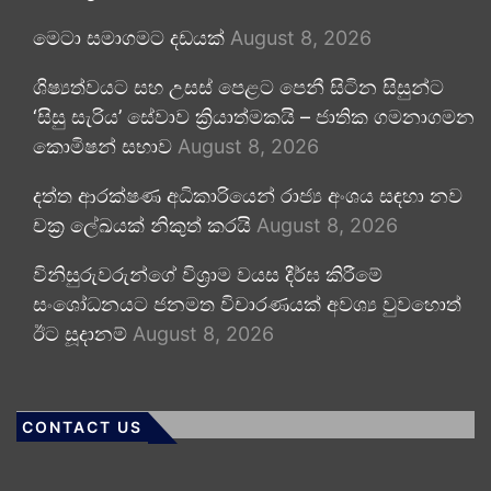
මෙටා සමාගමට දඩයක්
August 8, 2026
ශිෂ්‍යත්වයට සහ උසස් පෙළට පෙනී සිටින සිසුන්ට
‘සිසු සැරිය’ සේවාව ක්‍රියාත්මකයි – ජාතික ගමනාගමන
කොමිෂන් සභාව
August 8, 2026
දත්ත ආරක්ෂණ අධිකාරියෙන් රාජ්‍ය අංශය සඳහා නව
චක්‍ර ලේඛයක් නිකුත් කරයි
August 8, 2026
විනිසුරුවරුන්ගේ විශ්‍රාම වයස දීර්ඝ කිරීමේ
සංශෝධනයට ජනමත විචාරණයක් අවශ්‍ය වුවහොත්
ඊට සූදානම්
August 8, 2026
CONTACT US