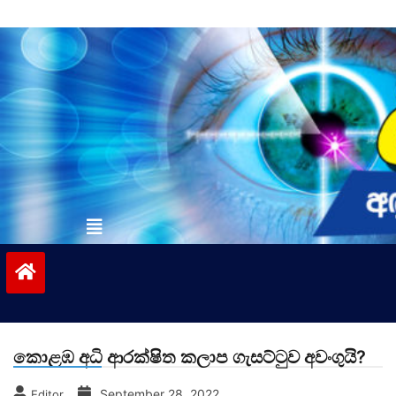
Skip
to
content
vinivida.lk
කොළඹ අධි ආරක්ෂිත කලාප ගැසට්ටුව අවංගුයි?
September 28, 2022
Editor