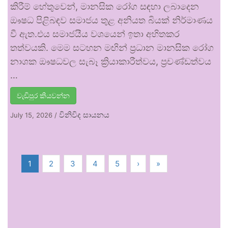
කිරීම් හේතුවෙන්, මානසික රෝග සඳහා ලබාදෙන
ඖෂධ පිළිබඳව සමාජය තුළ අනියත බියක් නිර්මාණය
වී ඇත.එය සමාජයීය වශයෙන් ඉතා අහිතකර
තත්වයකි. මෙම සටහන මඟින් ප්‍රධාන මානසික රෝග
නාශක ඖෂධවල සැබෑ ක්‍රියාකාරීත්වය, ප්‍රචණ්ඩත්වය
…
වැඩිපුර කියවන්න
විනිවිද සායනය
July 15, 2026
/
1
2
3
4
5
›
»