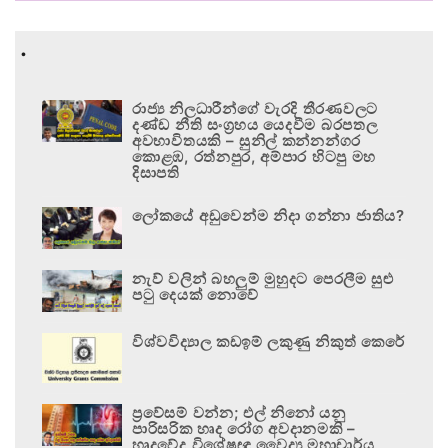
.
රාජ්‍ය නිලධාරීන්ගේ වැරදි තීරණවලට
දණ්ඩ නීති සංග්‍රහය යෙදවීම බරපතල
අවභාවිතයකි – සුනිල් කන්නන්ගර
කොළඹ, රත්නපුර, අම්පාර හිටපු මහ
දිසාපති
ලෝකයේ අඩුවෙන්ම නිදා ගන්නා ජාතිය?
නැව් වලින් බහලුම් මුහුදට පෙරලීම සුළු
පටු දෙයක් නොවේ
විශ්වවිද්‍යාල කඩඉම් ලකුණු නිකුත් කෙරේ
ප්‍රවේසම් වන්න; එල් නිනෝ යනු
පාරිසරික හෘද රෝග අවදානමකි –
හෘදවේද විශේෂඥ වෛද්‍ය මහාචාර්ය