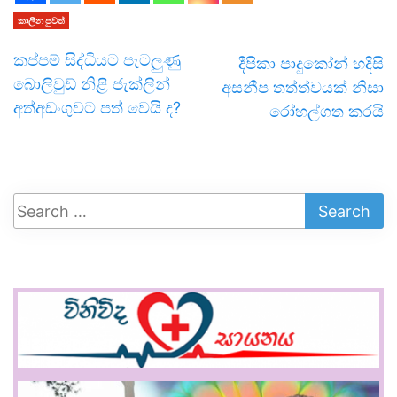
කාලීන පුවත්
කප්පම් සිද්ධියට පැටලුණු
දීපිකා පාදුකෝන් හදිසි
බොලිවුඩ් නිළි ජැක්ලින්
අසනීප තත්ත්වයක් නිසා
අත්අඩංගුවට පත් වෙයි ද?
රෝහල්ගත කරයි