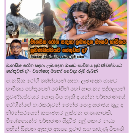
මානසික රෝග සඳහා ලබාදෙන ඖෂධ භාවිතය ප්‍රචණ්ඩත්වයට
හේතුවක් ද?- විශේෂඥ මනෝ වෛද්‍ය රූමි රූබන්
මානසික රෝගී තත්ත්වයන් සඳහා ලබාදෙන ඖෂධ
භාවිතය හේතුවෙන් රෝගීන් හෝ සාමාන්‍ය පුද්ගලයන්
ප්‍රචණ්ඩත්වයට යොමු විය හැකි ද යන්න වර්තමානයේ
රෝගීන්ගේ භාරකරුවන් මෙන්ම පොදු සමාජය තුළ ද
නිරන්තරයෙන් කතාබහට ලක්වන මාතෘකාවකි.
විශේෂයෙන්ම වර්තමාන සිදුවීම් මුල් කොට මාධ්‍ය
මඟින් සිදුවන ඇතැම් අසත්‍ය ප්‍රචාර සහ කරුණු විකෘති