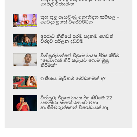
නාමල් විජයසිංහ
කුස තුළ සැඟවුණු නොනිදන කම්හල –
වෛද්‍ය සුගත් විජේවර්ධන
අපරාධ නීතියේ පරම පදනම හෙවත්
වරදට සරිලන දඬුවම
විනිසුරුවන්ගේ විශ්‍රාම වයස දීර්ඝ කිරීම
“දොවාගත් කිරි කළයට ගොම මුසු
කිරීමක්”
ගණිතය බැරිකම මෝඩකමක් ද?
විනිසුරු විශ්‍රාම වයස දිගු කිරීමේ 22
ව්‍යවස්ථා සංශෝධනයට මහා
නාහිමිවරුන්ගෙන් විරෝධයක් නෑ