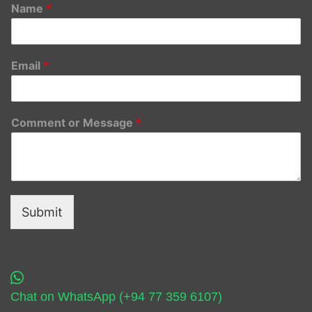
Name
*
Email
*
Comment or Message
*
Submit
Chat on WhatsApp (+94 77 359 6107)