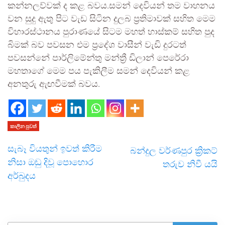
කන්නලව්වක් ද කළ බවය.සමන් දෙවියන් තම වාහනය
වන සුදු ඇතු පිට වැඩ සිටින දුලබ ප්‍රතිමාවක් සහිත මෙම
විහාරස්ථානය පුරාණයේ සිටම මහත් හාස්කම් සහිත පුද
බිමක් බව පවසන එම ප්‍රදේශ වාසීන් වැඩි දුරටත්
පවසන්නේ පාර්ලිමේන්තු මන්ත්‍රී ඩිලාන් පෙරේරා
මහතාගේ මෙම පය පැකිලීම සමන් දෙවියන් කළ
අනතුරු ඇඟවීමක් බවය.
කාලීන පුවත්
සැබෑ වියතුන් ඉවත් කිරීම
බන්දුල වර්ණපුර ක්‍රිකට්
නිසා ඔඩු දිවූ පොහොර
තරුව නිවී යයි
අර්බුදය