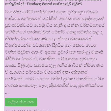
හේතුවක් ද?- විශේෂඥ මනෝ වෛද්‍ය රූමි රූබන්
මානසික රෝගී තත්ත්වයන් සඳහා ලබාදෙන ඖෂධ
භාවිතය හේතුවෙන් රෝගීන් හෝ සාමාන්‍ය පුද්ගලයන්
ප්‍රචණ්ඩත්වයට යොමු විය හැකි ද යන්න වර්තමානයේ
රෝගීන්ගේ භාරකරුවන් මෙන්ම පොදු සමාජය තුළ ද
නිරන්තරයෙන් කතාබහට ලක්වන මාතෘකාවකි.
විශේෂයෙන්ම වර්තමාන සිදුවීම් මුල් කොට මාධ්‍ය
මඟින් සිදුවන ඇතැම් අසත්‍ය ප්‍රචාර සහ කරුණු විකෘති
කිරීම් හේතුවෙන්, මානසික රෝග සඳහා ලබාදෙන
ඖෂධ පිළිබඳව සමාජය තුළ අනියත බියක් නිර්මාණය
වී ඇත.එය සමාජයීය වශයෙන් ඉතා අහිතකර
තත්වයකි. මෙම සටහන මඟින් ප්‍රධාන මානසික රෝග
නාශක ඖෂධවල සැබෑ ක්‍රියාකාරීත්වය, ප්‍රචණ්ඩත්වය
…
වැඩිපුර කියවන්න