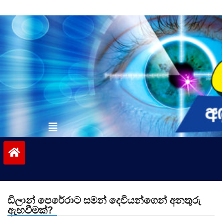
Skip
to
content
vinivida.lk
ඩිලාන් පෙරේරාට සමන් දෙවියන්ගෙන් අනතුරු
ඇඟවීමක්?