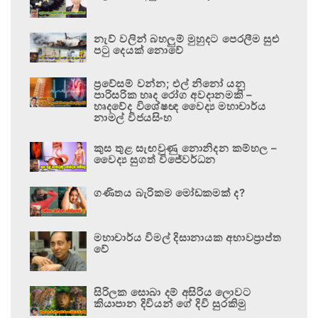
නැව් වලින් බහලුම් මුහුදට පෙරලීම සුළු
පටු දෙයක් නොවේ
ප්‍රවේසම් වන්න; එල් නිනෝ යනු
පාරිසරික හෘද රෝග අවදානමකි –
හෘදවේද විශේෂඥ වෛද්‍ය මහාචාර්ය
නාමල් විජයසිංහ
කුස තුළ සැඟවුණු නොනිදන කම්හල –
වෛද්‍ය සුගත් විජේවර්ධන
ගණිතය බැරිකම මෝඩකමක් ද?
මහාචාර්ය විමල් දිසානායක අභාවප්‍රාප්ත
වේ
සිරිලක සොබා දම් අසිරිය ලොවට
කියාපාන දිවියන් ගේ දිවි සුරකිමු