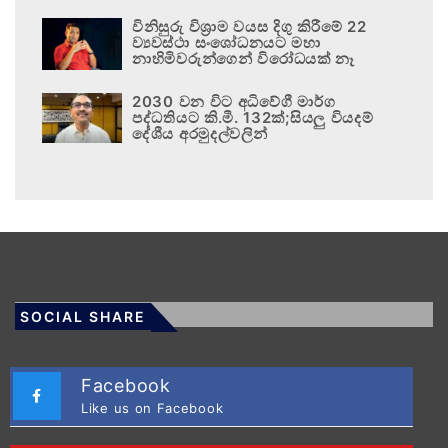
විනිසුරු විශ්‍රාම වයස දිගු කිරීමේ 22
ව්‍යවස්ථා සංශෝධනයට මහා
නාහිමිවරුන්ගෙන් විරෝධයක් නෑ
2030 වන විට අධිවේගී මාර්ග
පද්ධතියට කි.මී. 132ක්;සියලු වියදම්
දේශීය අරමුදල්වලින්
SOCIAL SHARE
Facebook
Like us on Facebook