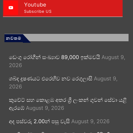
Youtube
Subscribe US
නවතම
ඩෙංගු රෝගීන් සංඛ්‍යාව 89,000 ඉක්මවයි
August 9,
2026
ශබ්ද දූෂණයට එරෙහිව නව රෙගුලාසි
August 9,
2026
කුවේට් සහ කොළඹ අතර ශ්‍රී ලංකන් ගුවන් සේවා යළි
ඇරඹේ
August 9, 2026
අද පස්වරු 2.00න් පසු වැසි
August 9, 2026