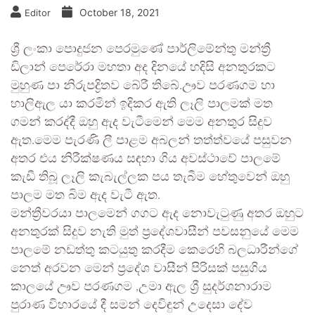
October 18, 2021
Editor
ශ්‍රී ලංකා පොදුජන පෙරමුණේ පාර්ලිමේන්තු මන්ත්‍රී
ඩිලාන් පෙරේරා මහතා අද දිනයේ හදිසි අනතුරකට
මුහුණ පා නිරුපද්‍රිතව බේරී තිබේ.ඌව පරණගම හා
හාලිඇල යා කරමින් ඉදිකර ඇති ලෑලි පාලමක් මත
ගමන් කරද්දී ඔහු ඇද වැටීමෙන් මෙම අනතුර සිදුව
ඇත.මෙම පැරණි ලී පාළම අබලන් තත්ත්වයේ පසුවන
අතර එය නිරීක්ෂණය සඳහා ගිය අවස්ථාවේ පාලමේ
කැඩී තිබූ ලෑලි කැබැල්ලක පය තැබීම හේතුවෙන් ඔහු
පාලම මත බිම ඇද වැටී ඇත.
මන්ත්‍රීවරයා පාලමෙන් ගගට ඇද නොවැටුණු අතර ඔහුට
අනතුරක් සිදුව නැති මුත් ප්‍රදේශවාසීන් පවසනුයේ මෙම
පාලමේ නඩත්තු කටයුතු කරදීම කෙරෙහි බලධාරීන්ගේ
නෙත් අරවන මෙන් ප්‍රදේශ වාසීන් පිරිසක් පසුගිය
කාලයේ ඌව පරණගම ,උමා ඇල ශ්‍රී සුදර්ශනාරාම
පුරාණ විහාරයේ දී සමන් දෙවිඳුන් උදෙසා දේව