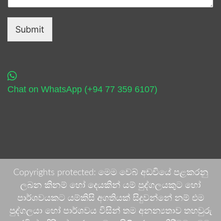
Submit
Chat on WhatsApp (+94 77 359 6107)
Copyrights protected: මෙම වෙබ් අඩවියේ පළකරනු
ලබන කිනම් හෝ දෙයකින් යම් පුද්ගලයකුට හෝ
පාර්ශවයකට යම්කිසි අගතියක් සිදුවන්නේ නම් එම
පුද්ගලයා හෝ පාර්ශවය විසින් තම අනන්‍යතාව තහවුරු