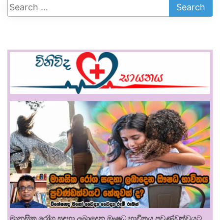
මානසික රෝග සඳහා ලබාදෙන ඖෂධ භාවිතය ප්‍රචණ්ඩත්වයට