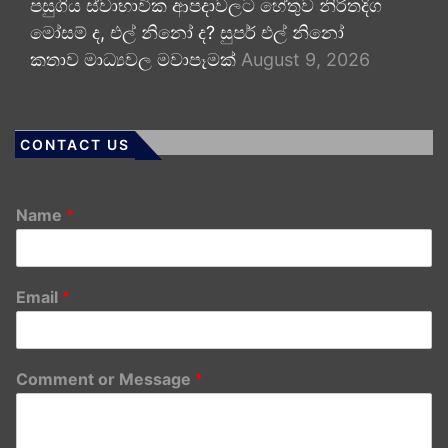
පසුගිය ස්වාභාවික ආපදාවලට හේතුව නිරිතදිග
මෝසම් ද, එල් නිනෝ ද? සුපර් එල් නිනෝ
කතාව මාධ්‍යවල මවාපෑමක්
August 9, 2026
CONTACT US
Name
*
Email
*
Comment or Message
*