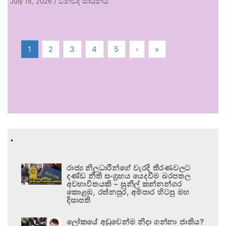
විනිවිද සායනය
July 15, 2026
/
1
2
3
4
5
›
»
.
රාජ්‍ය නිලධාරීන්ගේ වැරදි තීරණවලට
දණ්ඩ නීති සංග්‍රහය යෙදවීම බරපතල
අවභාවිතයකි – සුනිල් කන්නන්ගර
කොළඹ, රත්නපුර, අම්පාර හිටපු මහ
දිසාපති
ලෝකයේ අඩුවෙන්ම නිදා ගන්නා ජාතිය?