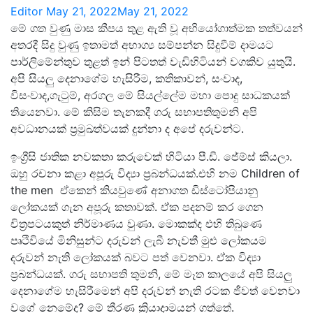
Editor
May 21, 2022
May 21, 2022
මේ ගත වුණු මාස කීපය තුළ ඇති වූ අභියෝගාත්මක තත්වයන්
අතරදී සිදු වුණු ඉතාමත් අභාග්‍ය සම්පන්න සිදුවීම් දාමයට
පාර්ලිමේන්තුව තුළත් ඉන් පිටතත් වැඩිහිටියන් වගකිව යුතුයි.
අපි සියලු දෙනාගේම හැසිරීම, කතිකාවන්, සංවාද,
විසංවාද,ගැටුම්, අරගල මේ සියල්ලේම මහා පොදු සාධකයක්
තියෙනවා. මේ කිසිම තැනකදී ගරු සභාපතිතුමනි අපි
අවධානයක් ප්‍රමුඛත්වයක් දුන්නා ද අපේ දරුවන්ට.
ඉංග්‍රීසි ජාතික නවකතා කරුවෙක් හිටියා පී.ඩී. ජේම්ස් කියලා.
ඔහු රචනා කළා අපූරු විද්‍යා ප්‍රබන්ධයක්.එහි නම Children of
the men ඒකෙන් කියවුණේ අනාගත ඩිස්ටෝපියානු
ලෝකයක් ගැන අපූරු කතාවක්. ඒක පදනම් කර ගෙන
චිත්‍රපටයකුත් නිර්මාණය වුණා. මොකක්ද එහි තිබුණෙ
පෘථිවියේ මිනිසුන්ට දරුවන් ලැබී නැවතී මුළු ලෝකයම
දරුවන් නැති ලෝකයක් බවට පත් වෙනවා. ඒක විද්‍යා
ප්‍රබන්ධයක්. ගරු සභාපති තුමනි, මේ මෑත කාලයේ අපි සියලු
දෙනාගේම හැසිරීමෙන් අපි දරුවන් නැති රටක ජීවත් වෙනවා
වගේ නෙමේද? මේ තීරණ ක්‍රියාදාමයන් ගත්තේ.