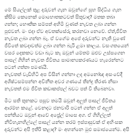
මේ සියල්ලක් තුළ දරුවන් ගැන ඔවුන්ගේ සුභ සිද්ධිය ගැන
කිසිම කෙනෙක් මොහොතකටවත් සිතුවාද? මතක තබා
ගන්න; භෞතික සම්පත් අහිමි වුණත් නැවත ලබා ගන්න
පුළුවන්. මං එදා ඒව අවතක්සේරු කරනවා නෙවේ. ඒත්,ජීවිත
නැවත ලබා ගන්න බෑ. ඒ වගේම අපේ දරුවන්ට නැති වුණේ
ජීවිතේ කවදාවත්ම ලබා ගන්න බැරි ළමා කාලය. වසංගතයෙන්
වසර දෙකකට වඩා බැට කෑ ඔවුන් යම්තම් ඔළුව උස්සගෙන
පාසල් ගිහින් නැවත ජීවිතය සාමාන්‍යකරණයට හැරෙන්නට
පටන් ගත්තා පමණයි.
නැවතත් වැඩිහිටි අප විසින් ගන්නා ලද අමනෝඥ අසංවේදී
අශිෂ්ටසම්පන්න අවිනීත අවර ගණයේ තීන්දු තීරණ නිසා
නැවතත් එම ජීවිත කඩාකප්පල් බවට පත් වී තිබෙනවා.
මීට සති තුනකට පසුව තමයි ඔවුන් අලුත් පාසල් ජීවිතය
ආරම්භ කළේ. වෙනදට ජනවාරි පටන් ගන්න ඒ අලුත්
පන්තියට ඔවුන් ආවේ අප්‍රේල් මාසෙ අග. ඒ ගිහිල්ලත්
නිවීහැනහිල්ලේ පාසල් යන්න තරම් ඉස්පාසුවක් ඒ අහිංසක
දරුවන්ට අපි ඉතිරි කළාද? මං අහන්නෙ මුළු සමාජයෙන්ම. අපි