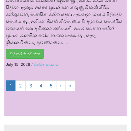
විශේෂයෙන්ම වර්තමාන සිදුවීම් මුල් කොට මාධ්‍ය මඟින්
සිදුවන ඇතැම් අසත්‍ය ප්‍රචාර සහ කරුණු විකෘති කිරීම්
හේතුවෙන්, මානසික රෝග සඳහා ලබාදෙන ඖෂධ පිළිබඳව
සමාජය තුළ අනියත බියක් නිර්මාණය වී ඇත.එය සමාජයීය
වශයෙන් ඉතා අහිතකර තත්වයකි. මෙම සටහන මඟින්
ප්‍රධාන මානසික රෝග නාශක ඖෂධවල සැබෑ
ක්‍රියාකාරීත්වය, ප්‍රචණ්ඩත්වය …
වැඩිපුර කියවන්න
July 15, 2026
/
විනිවිද සායනය
1
2
3
4
5
›
»
.