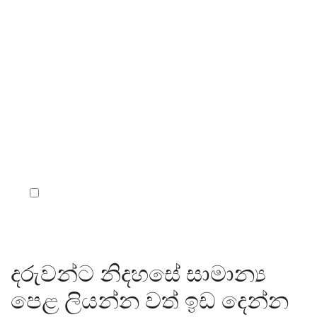
Skip
to
vinivida.lk
content
දරුවන්ට නිදහසේ සාමාන්‍ය
පෙළ ලියන්න වත් ඉඩ දෙන්න