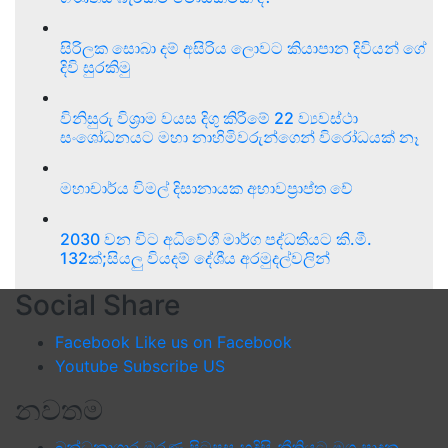
සිරිලක සොබා දම් අසිරිය ලොවට කියාපාන දිවියන් ගේ
දිවි සුරකිමු
විනිසුරු විශ්‍රාම වයස දිගු කිරීමේ 22 ව්‍යවස්ථා
සංශෝධනයට මහා නාහිමිවරුන්ගෙන් විරෝධයක් නෑ
මහාචාර්ය විමල් දිසානායක අභාවප්‍රාප්ත වේ
2030 වන විට අධිවේගී මාර්ග පද්ධතියට කි.මී.
132ක්;සියලු වියදම් දේශීය අරමුදල්වලින්
Social Share
Facebook
Like us on Facebook
Youtube
Subscribe US
නවතම
බන්ධනාගාර මරණ පිටුපස හදිසි නීතියට මග පාදන