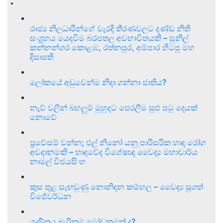
රාජ්‍ය නිලධාරීන්ගේ වැරදි තීරණවලට දණ්ඩ නීති
සංග්‍රහය යෙදවීම බරපතල අවභාවිතයකි – සුනිල්
කන්නන්ගර කොළඹ, රත්නපුර, අම්පාර හිටපු මහ
දිසාපති
ලෝකයේ අඩුවෙන්ම නිදා ගන්නා ජාතිය?
නැව් වලින් බහලුම් මුහුදට පෙරලීම සුළු පටු දෙයක්
නොවේ
ප්‍රවේසම් වන්න; එල් නිනෝ යනු පාරිසරික හෘද රෝග
අවදානමකි – හෘදවේද විශේෂඥ වෛද්‍ය මහාචාර්ය
නාමල් විජයසිංහ
කුස තුළ සැඟවුණු නොනිදන කම්හල – වෛද්‍ය සුගත්
විජේවර්ධන
ගණිතය බැරිකම මෝඩකමක් ද?