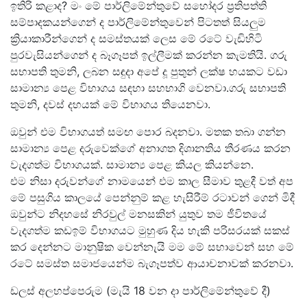
ඉතිරි කළාද? මං මේ පාර්ලිමේන්තුවේ සහෝදර ප්‍රතිපත්ති
සම්පාදකයන්ගෙන් ද පාර්ලිමේන්තුවෙන් පිටතත් සියලුම
ක්‍රියාකාරීන්ගෙන් ද සමස්තයක් ලෙස මේ රටේ වැඩිහිටි
පුරවැසියන්ගෙන් ද බෑගෑපත් ඉල්ලීමක් කරන්න කැමතියි. ගරු
සභාපති තුමනි, ලබන සඳුදා අපේ දූ පුතුන් ලක්ෂ හයකට වඩා
සාමාන්‍ය පෙළ විභාගය සඳහා සහභාගි වෙනවා.ගරු සභාපති
තුමනි, දවස් දහයක් මේ විභාගය තියෙනවා.
ඔවුන් එම විභාගයත් සමඟ පොර බදනවා. මතක තබා ගන්න
සාමාන්‍ය පෙළ දරුවෙක්ගේ අනාගත දිශානතිය තීරණය කරන
වැදගත්ම විභාගයක්. සාමාන්‍ය පෙළ කියල කියන්නෙ.
එම නිසා දරුවන්ගේ නාමයෙන් එම කාල සීමාව තුළදී වත් අප
මේ පසුගිය කාලයේ පෙන්නුම් කළ හැසිරීම් රටාවන් ගෙන් මිදී
ඔවුන්ට නිදහසේ නිරවුල් මනසකින් යුතුව තම ජීවිතයේ
වැදගත්ම කඩඉම් විභාගයට මුහුණ දිය හැකි පරිසරයක් සකස්
කර දෙන්නට මානුෂික වෙන්නැයි මම මේ සභාවෙන් සහ මේ
රටේ සමස්ත සමාජයෙන්ම බැගෑපත්ව ආයාචනාවක් කරනවා.
ඩලස් අලහප්පෙරුම (මැයි 18 වන දා පාර්ලිමේන්තුවේ දී)