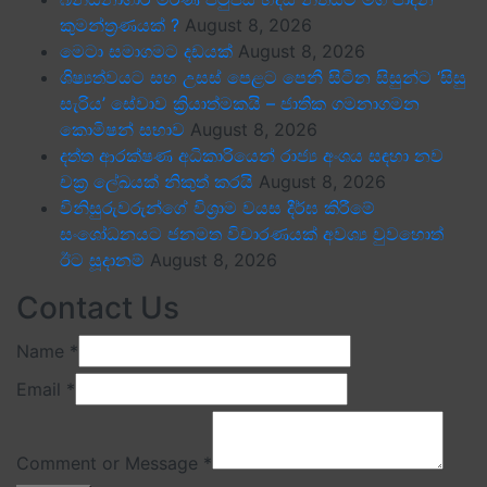
කුමන්ත්‍රණයක් ?
August 8, 2026
මෙටා සමාගමට දඩයක්
August 8, 2026
ශිෂ්‍යත්වයට සහ උසස් පෙළට පෙනී සිටින සිසුන්ට ‘සිසු
සැරිය’ සේවාව ක්‍රියාත්මකයි – ජාතික ගමනාගමන
කොමිෂන් සභාව
August 8, 2026
දත්ත ආරක්ෂණ අධිකාරියෙන් රාජ්‍ය අංශය සඳහා නව
චක්‍ර ලේඛයක් නිකුත් කරයි
August 8, 2026
විනිසුරුවරුන්ගේ විශ්‍රාම වයස දීර්ඝ කිරීමේ
සංශෝධනයට ජනමත විචාරණයක් අවශ්‍ය වුවහොත්
ඊට සූදානම්
August 8, 2026
Contact Us
Name
*
Email
*
Comment or Message
*