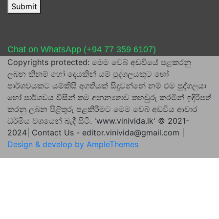
Submit
Chat on WhatsApp (+94 77 359 6107)
Copyrights protected: මෙම වෙබ් අඩවියේ පළකරනු
ලබන කිනම් හෝ දෙයකින් යම් පුද්ගලයකුට හෝ
පාර්ශවයකට යම්කිසි අගතියක් සිදුවන්නේ නම් එම පුද්ගලයා
හෝ පාර්ශවය විසින් තම අනන්‍යතාව තහවුරු කරමින් ඉදිරිපත්
කරනු ලබන පිළිතුරු පළකිරීමට මෙම වෙබ් අඩවිය ආචාර
ධර්මීය වශයෙන් බැඳී සිටී. 'www.vinivida.lk' © 2021-
2024| Contact Us - editor.vinivida@gmail.com |
Design & develop by AmpleThemes