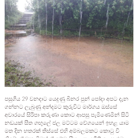
පසුගිය 29 වනදාට යෙදුණු බිනර පුන් පෝදා අපට දැන
ගන්නට ලැබුණු අන්දමට කුරුවිට මාර්ගය ඔස්සේ
අවාරයේ සිරිපා කරුණා කොට ආපසු පැමිණෙමින් සිටි
නඩයක් සීත ගඟුලේ ජල මට්ටම වේගයෙන් ඉහළ යාම
මත දින හතරක් තිස්සේ එහි අම්බලමකට කොටු වී