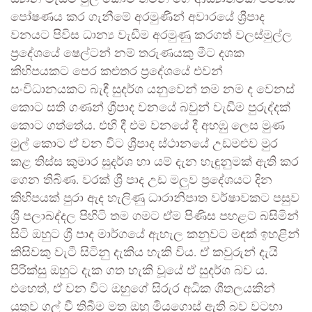
පෝෂණය කර ගැනීමේ අරමුණින් අවාරයේ ශ්‍රීපාද
වනයට පිවිස ධාන්‍ය වැඩීම අරමුණු කරගත් වලස්මුල්ල
ප්‍රදේශයේ ෂෙල්ටන් නම් තරුණයකු මීට දශක
කිහිපයකට පෙර කළුතර ප්‍රදේශයේ එවන්
සංවිධානයකට බැඳී සුදර්ශ යනුවෙන් තම නම ද වෙනස්
කොට සති ගණන් ශ්‍රීපාද වනයේ බවුන් වැඩීම පුරුද්දක්
කොට ගත්තේය. එහි දී එම වනයේ දී අහඹු ලෙස මුණ
මුල් කොට ඒ වන විට ශ්‍රීපාද ස්ථානයේ උඩමළුව මුර
කළ තිස්ස කුමාර සුදර්ශ හා යම් දැන හැඳුනුමක් ඇති කර
ගෙන තිබිණ. වරක් ශ්‍රී පාද උඩ මලුව ප්‍රදේශයට දින
කිහිපයක් පුරා ඇද හැලිණු ධාරානිපාත වර්ෂාවකට පසුව
ශ්‍රී පලාබද්දල පිහිටි තම ගමට ඒම පිණිස පහළට බසිමින්
සිටි ඔහුට ශ්‍රී පාද මාර්ගයේ ඇහැල කනුවට මඳක් ඉහළින්
කිසිවකු වැටී සිටිනු දැකිය හැකි විය. ඒ කවුරුන් දැයි
පිරික්සු ඔහුට දැක ගත හැකි වූයේ ඒ සුදර්ශ බව ය.
එහෙත්, ඒ වන විට ඔහුගේ සිරුර අධික ශීතලයකින්
යුතුව ගල් වී තිබීම මත ඔහු මියගොස් ඇති බව වටහා