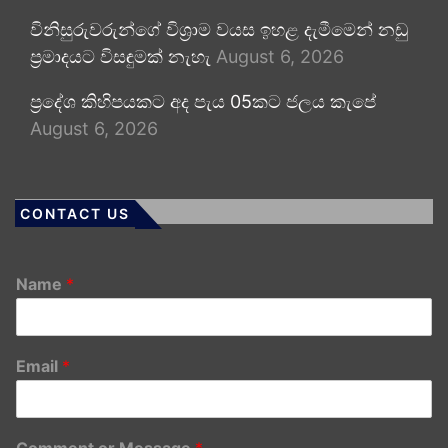
විනිසුරුවරුන්ගේ විශ්‍රාම වයස ඉහළ දැමීමෙන් නඩු
ප්‍රමාදයට විසඳුමක් නැහැ
August 6, 2026
ප්‍රදේශ කිහිපයකට අද පැය 05කට ජලය කැපේ
August 6, 2026
CONTACT US
Name
*
Email
*