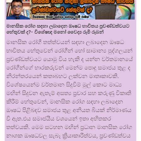
මානසික රෝග සඳහා ලබාදෙන ඖෂධ භාවිතය ප්‍රචණ්ඩත්වයට
හේතුවක් ද?- විශේෂඥ මනෝ වෛද්‍ය රූමි රූබන්
මානසික රෝගී තත්ත්වයන් සඳහා ලබාදෙන ඖෂධ
භාවිතය හේතුවෙන් රෝගීන් හෝ සාමාන්‍ය පුද්ගලයන්
ප්‍රචණ්ඩත්වයට යොමු විය හැකි ද යන්න වර්තමානයේ
රෝගීන්ගේ භාරකරුවන් මෙන්ම පොදු සමාජය තුළ ද
නිරන්තරයෙන් කතාබහට ලක්වන මාතෘකාවකි.
විශේෂයෙන්ම වර්තමාන සිදුවීම් මුල් කොට මාධ්‍ය
මඟින් සිදුවන ඇතැම් අසත්‍ය ප්‍රචාර සහ කරුණු විකෘති
කිරීම් හේතුවෙන්, මානසික රෝග සඳහා ලබාදෙන
ඖෂධ පිළිබඳව සමාජය තුළ අනියත බියක් නිර්මාණය
වී ඇත.එය සමාජයීය වශයෙන් ඉතා අහිතකර
තත්වයකි. මෙම සටහන මඟින් ප්‍රධාන මානසික රෝග
නාශක ඖෂධවල සැබෑ ක්‍රියාකාරීත්වය, ප්‍රචණ්ඩත්වය