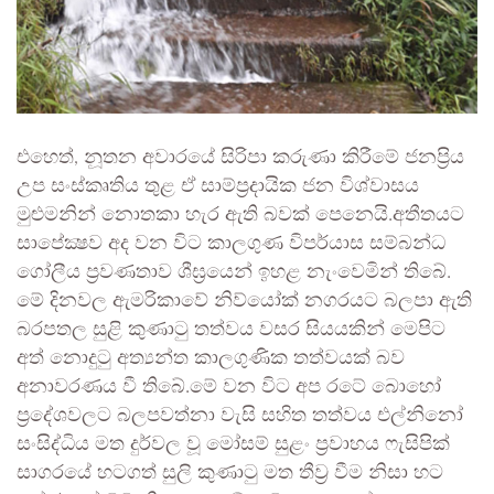
එහෙත්, නූතන අවාරයේ සිරිපා කරුණා කිරීමේ ජනප්‍රිය
උප සංස්කෘතිය තුළ ඒ සාම්ප්‍රදායික ජන විශ්වාසය
මුළුමනින් නොතකා හැර ඇති බවක් පෙනෙයි.අතීතයට
සාපේක්‍ෂව අද වන විට කාලගුණ විපර්යාස සම්බන්ධ
ගෝලීය ප්‍රවණතාව ශීඝ්‍රයෙන් ඉහළ නැංවෙමින් තිබේ.
මේ දිනවල ඇමරිකාවේ නිව්යෝක් නගරයට බලපා ඇති
බරපතල සුළි කුණාටු තත්වය වසර සියයකින් මෙපිට
අත් නොදුටු අත්‍යන්ත කාලගුණික තත්වයක් බව
අනාවරණය වී තිබේ.මේ වන විට අප රටේ බොහෝ
ප්‍රදේශවලට බලපවත්නා වැසි සහිත තත්වය එල්නිනෝ
සංසිද්ධිය මත දුර්වල වූ මෝසම් සුළං ප්‍රවාහය ෆැසිපික්
සාගරයේ හටගත් සුලි කුණාටු මත තීව්‍ර වීම නිසා හට