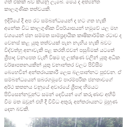
ගත් එකක් බව කියනු ලැබේ. මෙය ද අත්‍යන්ත
කාලගුණික තත්වයකි.
ඉදිරියේ දී අප රට සම්බන්ධයෙන් ද හට ගත හැකි
අනේක විධ කාලගුණික විපර්යාසයන් හමුවේ යල මහ
වශයෙන් ජන සම්මත සාම්ප්‍රදායික කෘෂිකාර්මික රටාව ද
වෙනස් කළ යුතු තත්වයක් පැන නැඟිය හැකි බවට
විද්වත්හු අනාවැකි පළ කරති.එවන් පසුබිමක් යටතේ
ශ්‍රීපාද වනපෙත වැනි විෂම භූ ලක්ෂණ වලින් යුතු අධික
වර්ෂාපතනයකින් යුතු වනාන්තර වලට පිවිසීම
බෙහෙවින් අන්තරායකාරී ලෙස බලපාන්නට පුළුවන. ඒ
සම්බන්ධයෙන් සබරගමුවේ පාරම්පරික ජනතාවගේ
අර්ථ කතනය වනුයේ අවාරයේ ශ්‍රීපාද හිමයට
පිවිසෙන්නවුන්ට සමන් දෙවියන් ගේ කරුණාව අහිමි
වීම මත ඔවුන් එහි දී විවිධ අතුරු අන්තරායනට මුහුණ
දෙන බවකි.