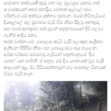
සාමාන්‍ය තත්වයකි.කුරු ගඟ ජල මූලාශ්‍රය කොට ගත්
සංචාරකයන් අතර ජනප්‍රිය බෝපත් ඇල්ලේ පවා
වරින්වර මේ තත්වය දක්නට පුළුවන. එසේ හිටිහැටියේ
දියඇල්ලේ ජල ප්‍රවාහය වැඩි වීම් නිසා සිදු වූ අනතුරු
සහ එසේ අනතුරට පත් වූවන් අනූනවයෙන් දිවි ගලවා
ගැනීම් ආදිය ඕනෑ
තරම් වාර්තා වේ. මෙලෙස කැටි වැසි වලාකුළු ආශ්‍රිතව
ඇතිවන පිපිරීම නිසා මහ පොළොවට ඇද හැලෙන
අධික වර්ෂාව සබරගමු ගැමියන් හඳුන්වනුයේ “දිය
හෙන” යන නමිනි. ඒ අනුව මේ දිය හෙනයක් වුව වැසි
කාලයන් තුළ ඊට පිවිසෙන්නවුන් හට බරපතල විනයක්
වීමට බැරි නැත.