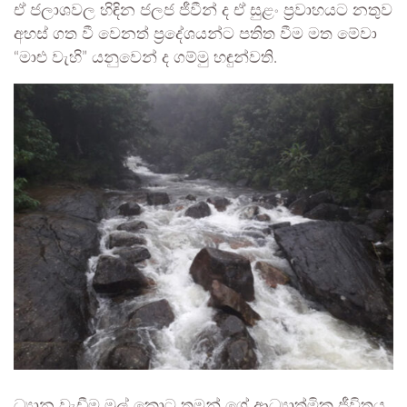
ඒ ජලාශවල හිඳින ජලජ ජීවීන් ද ඒ සුළං ප්‍රවාහයට නතුව
අහස් ගත වී වෙනත් ප්‍රදේශයන්ට පතිත වීම මත මේවා
“මාළු වැහි” යනුවෙන් ද ගම්මු හඳුන්වති.
ධ්‍යාන වැඩීම මුල් කොට තමන් ගේ ආධ්‍යාත්මික ජීවිතය