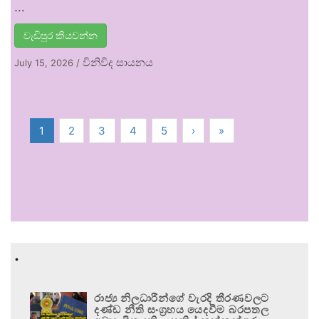
…
වැඩිපුර කියවන්න
විනිවිද සායනය
July 15, 2026
/
1
2
3
4
5
›
»
.
රාජ්‍ය නිලධාරීන්ගේ වැරදි තීරණවලට
දණ්ඩ නීති සංග්‍රහය යෙදවීම බරපතල