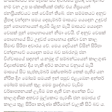
සංස්කෘතියට මේ මෑතක සිට අවාරයේ ශ්‍රීපාද වන්දනාව
නම් වන උප සංස්කෘතියක් එක්ව එය ශීඝ්‍රයෙන්
ජනප්‍රියත්වයට පත් වෙමින් තිබේ. ජන සම්මතයට අනුව
ශ්‍රීපාද වන්දනා සමය දෙසැම්බර් මාසයට යෙදෙන උඳුවප්
පුන් පොහොයෙන් ඇරඹී ඊළඟ මැයි මාසයට යෙදෙන
වෙසක් පුන් පොහොයෙන් නිමා වෙයි. ඒ අනුව වෙසක්
පොහොයේ සිට උඳුවප් පොහොය දක්වා වන කාල
සීමාව සිරිපා අවාරය වේ. මෙය දෙවියන් විසින් සිරිපා
වන්දනාවේ යෙදෙන සමය බව සබරගමු ජන
විශ්වාසයේ සඳහන් ය.නමුදු ඒ සම්බන්ධයෙන් කාලගුණ
විද්‍යාත්මකව දිය හැකි අර්ථ කථනය වනුයේ මැයි
මාසයේ සිට සැප්තැම්බර් ඔක්තෝබර් තෙක් පැතිර යන
නිරිත දිග මෝසම් සමයත් ඉන් පසුව එළැඹෙන අන්තර්
මෝසම් සමයත් තුළ මෙම ප්‍රදේශයට වැඩිම
වර්ෂාපතනයක් ලැබීම මත ඇති වන අනේක විධ
කාලගුණික අතවර මුල්කොට පැරණි ජන සමාජය ඒ
කාලය තුළ සිරිපා කරුණා කිරීමෙන් වැලකී සිටි බව ය.