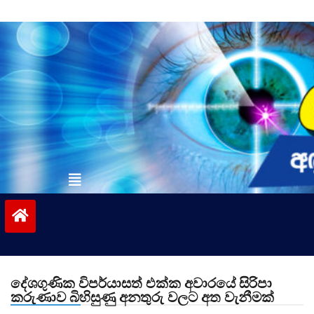
Skip
to
content
vinivida.lk
දේශගුණික විපර්යාසත් එක්ක අවාරයේ සිරිපා
කරුණාව බිහිසුණු අනතුරු වලට අත වැනීමක්