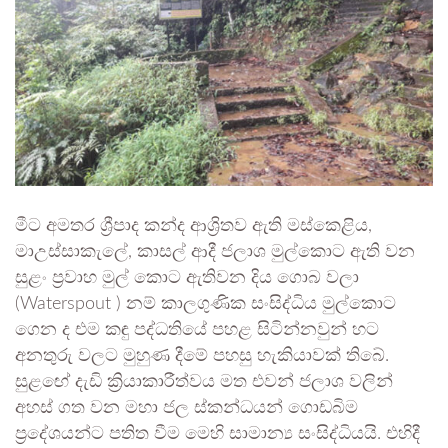
මීට අමතර ශ්‍රීපාද කන්ද ආශ්‍රිතව ඇති මස්කෙළිය,
මාඋස්සාකැලේ, කාසල් ආදී ජලාශ මුල්කොට ඇති වන
සුළං ප්‍රවාහ මුල් කොට ඇතිවන දිය ගොබ වලා
(Waterspout ) නම් කාලගුණික සංසිද්ධිය මුල්කොට
ගෙන ද එම කඳු පද්ධතියේ පහළ සිටින්නවුන් හට
අනතුරු වලට මුහුණ දීමේ පහසු හැකියාවක් තිබේ.
සුළඟේ දැඩි ක්‍රියාකාරීත්වය මත එවන් ජලාශ වලින්
අහස් ගත වන මහා ජල ස්කන්ධයන් ගොඩබිම
ප්‍රදේශයන්ට පතිත වීම මෙහි සාමාන්‍ය සංසිද්ධියයි. එහිදී