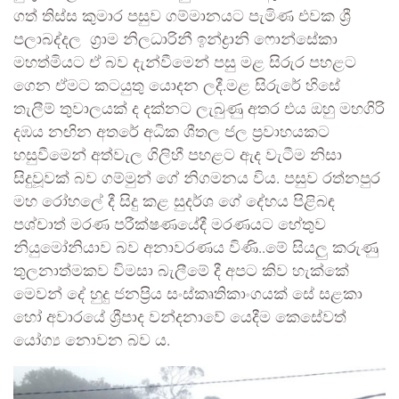
ගත් තිස්ස කුමාර පසුව ගම්මානයට පැමිණ එවක ශ්‍රී
පලාබද්දල ග්‍රාම නිලධාරිනී ඉන්ද්‍රානි ෆොන්සේකා
මහත්මියට ඒ බව දැන්වීමෙන් පසු මළ සිරුර පහළට
ගෙන ඒමට කටයුතු යොදන ලදී.මළ සිරුරේ හිසේ
තැලීම් තුවාලයක් ද දක්නට ලැබුණු අතර එය ඔහු මහගිරි
දඹය නඟින අතරේ අධික ශීතල ජල ප්‍රවාහයකට
හසුවීමෙන් අත්වැල ගිලිහී පහළට ඇද වැටීම නිසා
සිදුවූවක් බව ගම්මුන් ගේ නිගමනය විය. පසුව රත්නපුර
මහ රෝහලේ දී සිදු කළ සුදර්ශ ගේ දේහය පිළිබඳ
පශ්චාත් මරණ පරීක්ෂණයේදී මරණයට හේතුව
නියුමෝනියාව බව අනාවරණය විණි..මේ සියලු කරුණු
තුලනාත්මකව විමසා බැලීමේ දී අපට කිව හැක්කේ
මෙවන් දේ හුදු ජනප්‍රිය සංස්කෘතිකාංගයක් සේ සළකා
හෝ අවාරයේ ශ්‍රීපාද වන්දනාවේ යෙදීම කෙසේවත්
යෝග්‍ය නොවන බව ය.