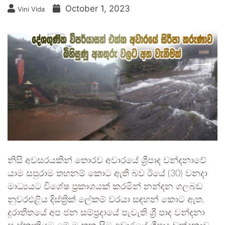
October 1, 2023
Vini Vida
නිසි අවසරයකින් තොරව අවාරයේ ශ්‍රීපාද වන්දනාවේ
යාම සපුරාම තහනම් කොට ඇති බව ඊයේ (30) වනදා
මාධ්‍යයට විශේෂ ප්‍රකාශයක් කරමින් නන්දන ගලබඩ
නුවරඑළිය දිස්ත්‍රික් ලේකම් වරයා සඳහන් කොට ඇත.
දුරාතීතයේ අප ජන සම්ප්‍රදායේ පැවැති ශ්‍රී පාද වන්දනා