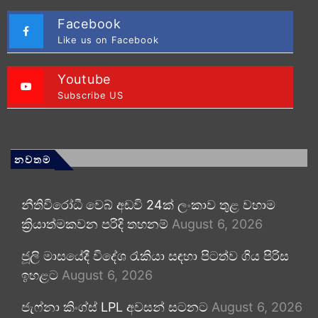
Facebook
Like us on Facebook
Youtube
Subscribe US
නවතම
නීතිවිරෝධී වෙබ් අඩවි 24ක් ලංකාව තුළ වහාම
ක්‍රියාත්මකවන පරිදි තහනම්
August 6, 2026
ජූලි මාසයේදී විදේශ රැකියා සඳහා පිටත්ව ගිය පිරිස
ඉහළට
August 6, 2026
ජැෆ්නා කිංග්ස් LPL අවසන් සටනට
August 6, 2026