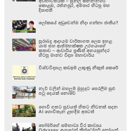
අවභාවිතයකි – සුනිල් කන්නන්ගර
කොළඹ, රත්නපුර, අම්පාර හිටපු මහ
දිසාපති
ලෝකයේ අඩුවෙන්ම නිදා ගන්නා ජාතිය?
සුරාබදු ආදායම වාර්තාගත ලෙස ඉහළ
යාම සහ ආත්මභක්ෂක උරගයාගේ
කතාව – ආචාර්ය ප්‍රණීත් අභයසුන්දර
හිටපු මානව විද්‍යා මහාචාර්ය
විශ්වවිද්‍යාල කඩඉම් ලකුණු නිකුත් කෙරේ
නැව් වලින් බහලුම් මුහුදට පෙරලීම සුළු
පටු දෙයක් නොවේ
ගොවි ගතට සුවයත් හිතට නිවනත් සදන
AI ගොවිතැන ළඟදීම අපටත්
හෝමර්ගේ සම්භාව්‍ය වීර කාව්‍යය
Odyssey ඇසුරෙන් ක්‍රිස්ටෝෆර් නෝලන්