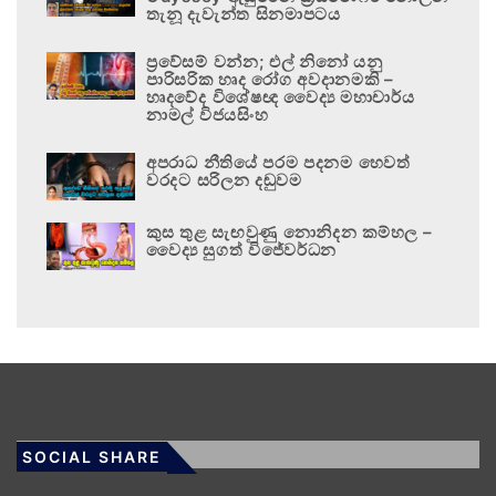
තැනූ දැවැන්ත සිනමාපටය
ප්‍රවේසම් වන්න; එල් නිනෝ යනු
පාරිසරික හෘද රෝග අවදානමකි –
හෘදවේද විශේෂඥ වෛද්‍ය මහාචාර්ය
නාමල් විජයසිංහ
අපරාධ නීතියේ පරම පදනම හෙවත්
වරදට සරිලන දඬුවම
කුස තුළ සැඟවුණු නොනිදන කම්හල –
වෛද්‍ය සුගත් විජේවර්ධන
SOCIAL SHARE