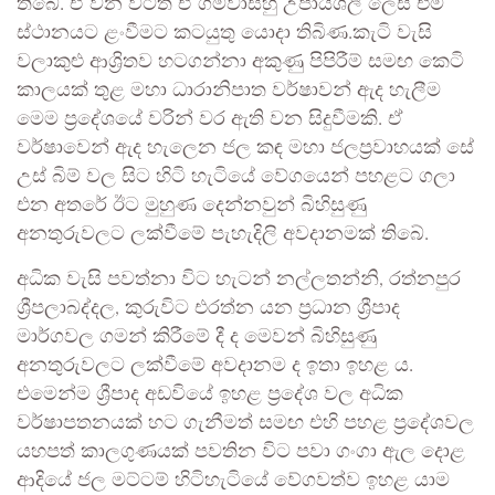
තිබේ. ඒ වන විටත් ඒ ගම්වාසීහු උපායශීලී ලෙස එම
ස්ථානයට ළංවීමට කටයුතු යොදා තිබිණ.කැටි වැසි
වලාකුළු ආශ්‍රිතව හටගන්නා අකුණු පිපිරීම් සමඟ කෙටි
කාලයක් තුළ මහා ධාරානිපාත වර්ෂාවන් ඇද හැලීම
මෙම ප්‍රදේශයේ වරින් වර ඇති වන සිදුවීමකි. ඒ
වර්ෂාවෙන් ඇද හැලෙන ජල කඳ මහා ජලප්‍රවාහයක් සේ
උස් බිම් වල සිට හිටි හැටියේ වේගයෙන් පහළට ගලා
එන අතරේ ඊට මුහුණ දෙන්නවුන් බිහිසුණු
අනතුරුවලට ලක්වීමේ පැහැදිලි අවදානමක් තිබේ.
අධික වැසි පවත්නා විට හැටන් නල්ලතන්නි, රත්නපුර
ශ්‍රීපලාබද්දල, කුරුවිට එරත්න යන ප්‍රධාන ශ්‍රීපාද
මාර්ගවල ගමන් කිරීමේ දී ද මෙවන් බිහිසුණු
අනතුරුවලට ලක්වීමේ අවදානම ද ඉතා ඉහළ ය.
එමෙන්ම ශ්‍රීපාද අඩවියේ ඉහළ ප්‍රදේශ වල අධික
වර්ෂාපතනයක් හට ගැනීමත් සමඟ එහි පහළ ප්‍රදේශවල
යහපත් කාලගුණයක් පවතින විට පවා ගංගා ඇල දොළ
ආදියේ ජල මට්ටම් හිටිහැටියේ වේගවත්ව ඉහළ යාම