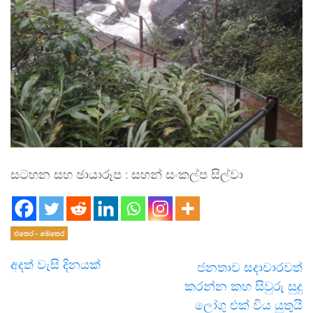
සටහන සහ ඡායාරූප : සහන් සංකල්ප සිල්වා
එතෙර - මෙතෙර
අදත් වැසි දිනයක්
ජනතාව සදාචාරවත්
කරන්න කහ සිවුරු සුදු
ලෝගු එක් විය යුතුයි