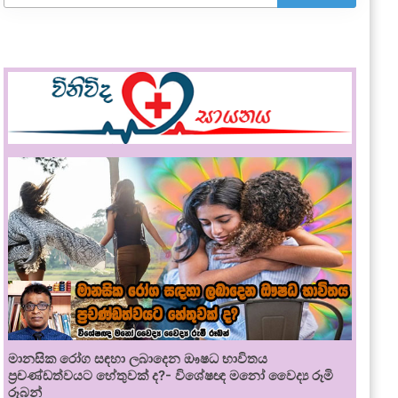
මානසික රෝග සඳහා ලබාදෙන ඖෂධ භාවිතය
ප්‍රචණ්ඩත්වයට හේතුවක් ද?- විශේෂඥ මනෝ වෛද්‍ය රූමි
රූබන්