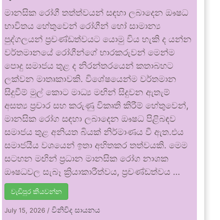
මානසික රෝගී තත්ත්වයන් සඳහා ලබාදෙන ඖෂධ
භාවිතය හේතුවෙන් රෝගීන් හෝ සාමාන්‍ය
පුද්ගලයන් ප්‍රචණ්ඩත්වයට යොමු විය හැකි ද යන්න
වර්තමානයේ රෝගීන්ගේ භාරකරුවන් මෙන්ම
පොදු සමාජය තුළ ද නිරන්තරයෙන් කතාබහට
ලක්වන මාතෘකාවකි. විශේෂයෙන්ම වර්තමාන
සිදුවීම් මුල් කොට මාධ්‍ය මඟින් සිදුවන ඇතැම්
අසත්‍ය ප්‍රචාර සහ කරුණු විකෘති කිරීම් හේතුවෙන්,
මානසික රෝග සඳහා ලබාදෙන ඖෂධ පිළිබඳව
සමාජය තුළ අනියත බියක් නිර්මාණය වී ඇත.එය
සමාජයීය වශයෙන් ඉතා අහිතකර තත්වයකි. මෙම
සටහන මඟින් ප්‍රධාන මානසික රෝග නාශක
ඖෂධවල සැබෑ ක්‍රියාකාරීත්වය, ප්‍රචණ්ඩත්වය …
වැඩිපුර කියවන්න
විනිවිද සායනය
July 15, 2026
/