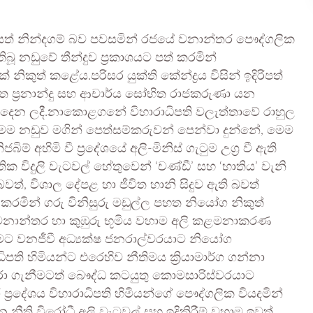
ත් නින්දගම් බව පවසමින් රජයේ වනාන්තර පෞද්ගලික
ූ නඩුවේ තීන්දුව ප්‍රකාශයට පත් කරමින්
නිකුත් කළේය.පරිසර යුක්ති කේන්ද්‍රය විසින් ඉදිරිපත්
න්ත ප්‍රනාන්දු සහ ආචාර්ය සෝභිත රාජකරුණා යන
ලබා දෙන ලදී.නාකොළගනේ විහාරාධිපති වලැත්තාවේ රාහුල
බූ මෙම නඩුව මගින් පෙත්සම්කරුවන් පෙන්වා දුන්නේ, මෙම
ම් අහිමි වී ප්‍රදේශයේ අලි-මිනිස් ගැටුම උග්‍ර වී ඇති
ික විදුලි වැටවල් හේතුවෙන් ‘චණ්ඩී’ සහ ‘භාතිය’ වැනි
 බවත්, විශාල දේපළ හා ජීවිත හානි සිදුව ඇති බවත්
් කරමින් ගරු විනිසුරු මඩුල්ල පහත නියෝග නිකුත්
 වනාන්තර හා කුඹුරු භූමිය වහාම අලි කළමනාකරණ
ට වනජීවී අධ්‍යක්ෂ ජනරාල්වරයාට නියෝග
ති හිමියන්ට එරෙහිව නීතිමය ක්‍රියාමාර්ග ගන්නා
ා ගැනීමටත් බෞද්ධ කටයුතු කොමසාරිස්වරයාට
‍රදේශය විහාරාධිපති හිමියන්ගේ පෞද්ගලික වියදමින්
 නීති විරෝධී අලි වැටවල් සහ ඉදිකිරීම් වහාම ඉවත්