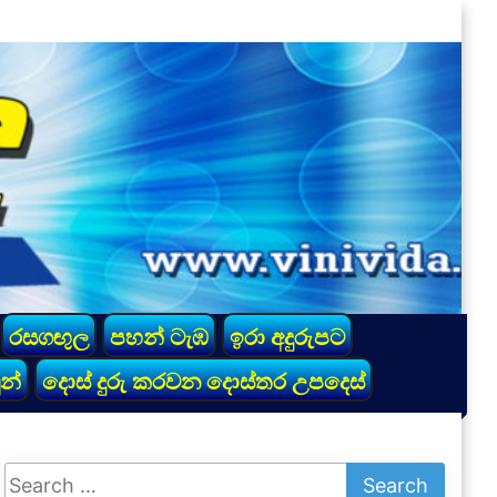
රසගඟුල
පහන් ටැඹ
ඉරා අදුරුපට
න්
දොස් දුරු කරවන දොස්තර උපදෙස්