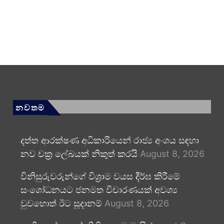
නවතම
දත්ත ආරක්ෂණ අධිකාරියෙන් රාජ්‍ය අංශය සඳහා
නව චක්‍ර ලේඛයක් නිකුත් කරයි
August 8, 2026
විනිසුරුවරුන්ගේ විශ්‍රාම වයස දීර්ඝ කිරීමේ
සංශෝධනයට ජනමත විචාරණයක් අවශ්‍ය
වුවහොත් ඊට සූදානම්
August 8, 2026