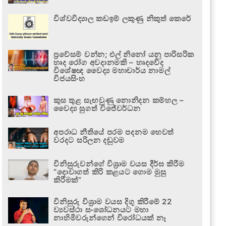
විශ්වවිද්‍යාල කඩඉම් ලකුණු නිකුත් කෙරේ
ප්‍රවේසම් වන්න; එල් නිනෝ යනු පාරිසරික
හෘද රෝග අවදානමකි – හෘදවේද
විශේෂඥ වෛද්‍ය මහාචාර්ය නාමල්
විජයසිංහ
කුස තුළ සැඟවුණු නොනිදන කම්හල –
වෛද්‍ය සුගත් විජේවර්ධන
අපරාධ නීතියේ පරම පදනම හෙවත්
වරදට සරිලන දඬුවම
විනිසුරුවන්ගේ විශ්‍රාම වයස දීර්ඝ කිරීම
“දොවාගත් කිරි කළයට ගොම මුසු
කිරීමක්”
විනිසුරු විශ්‍රාම වයස දිගු කිරීමේ 22
ව්‍යවස්ථා සංශෝධනයට මහා
නාහිමිවරුන්ගෙන් විරෝධයක් නෑ