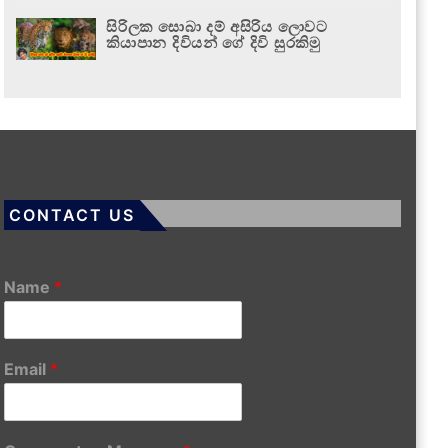
සිරිලක සොබා දම් අසිරිය ලොවට
කියාපාන දිවියන් ගේ දිවි සුරකිමු
CONTACT US
Name
*
Email
*