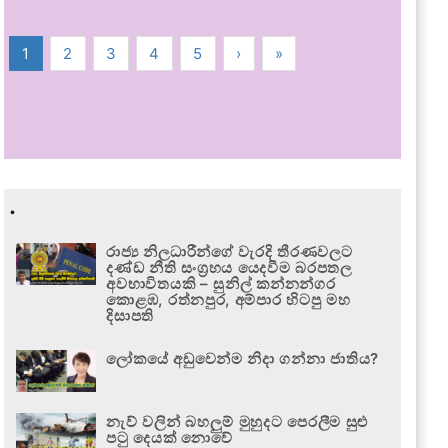
1
2
3
4
5
›
»
.
රාජ්‍ය නිලධාරීන්ගේ වැරදි තීරණවලට
දණ්ඩ නීති සංග්‍රහය යෙදවීම බරපතල
අවභාවිතයකි – සුනිල් කන්නන්ගර
කොළඹ, රත්නපුර, අම්පාර හිටපු මහ
දිසාපති
ලෝකයේ අඩුවෙන්ම නිදා ගන්නා ජාතිය?
නැව් වලින් බහලුම් මුහුදට පෙරලීම සුළු
පටු දෙයක් නොවේ