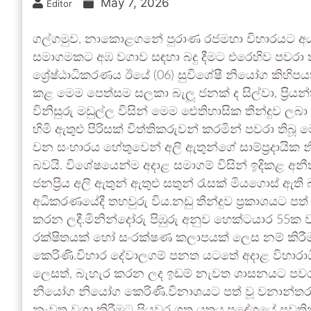
May 7, 2026
Editor
ගල්ගමුව, නාකොළගනේ පුරාණ රජමහා විහාරයට අය
සමාගමකට අඹ වගාව සඳහා බදු දීමට එරෙහිව පවරා තිබ
ශ්‍රේෂ්ඨාධිකරණය ඊයේ (06) සුවිශේෂී නියෝග කිහිපයක් 
කළ මෙම පෙත්සම සලකා බැලූ ජනක් ද සිල්වා, ප්‍රිය
විනිසුරු මඩුල්ල විසින් මෙම ඓතිහාසික තීන්දුව 
හිමි ඇතුළු පිරිසක් විත්තිකරුවන් කරමින් පවරා ති
වන සංහාරය හේතුවෙන් අලි ඇතුන්ගේ සාම්ප්‍රදායික නිජබි
බවයි. විශේෂයෙන්ම අදාළ සමාගම් විසින් ඉදිකළ අනීත
ජනප්‍රිය අලි ඇතුන් ඇතුළු සතුන් රැසක් මියගොස් ඇති
අධිකරණයේදී තහවුරු විය.නඩු තීන්දුව ප්‍රකාශයට පත
කරන ලදී.මිනින්දෝරු පිඹුරු අනුව හෙක්ටයාර 55ක
රක්ෂිතයක් හෝ සංරක්ෂණ කලාපයක් ලෙස නම් කිරීම
කෙරිණි.විහාර දේවාලගම් පනත යටතේ අදාළ විහාරාධිප
ලෙසත්, බැහැර කරන ලද ඉඩම් නැවත ශාසනයට පවර
නියෝග නියෝග කෙරිණි.විනාශයට පත් වූ වනාන්තර ප්
නැවත වගා කිරීමට පියවර ගත යුතුය.ප්‍රදේශයේ පවතින