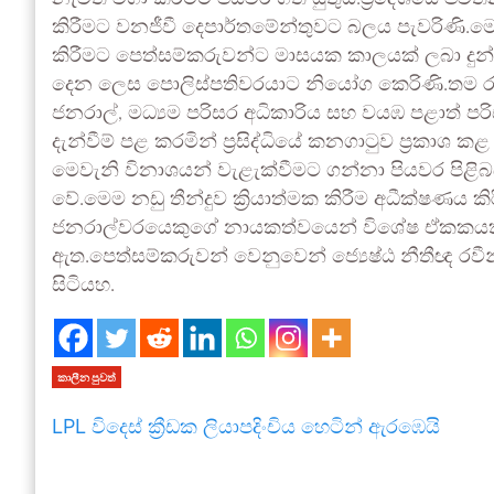
කිරීමට වනජීවී දෙපාර්තමේන්තුවට බලය පැවරිණි.මෙ
කිරීමට පෙත්සම්කරුවන්ට මාසයක කාලයක් ලබා දුන් 
දෙන ලෙස පොලිස්පතිවරයාට නියෝග කෙරිණි.තම රාජක
ජනරාල්, මධ්‍යම පරිසර අධිකාරිය සහ වයඹ පළාත් ප
දැන්වීම් පළ කරමින් ප්‍රසිද්ධියේ කනගාටුව ප්‍ර
මෙවැනි විනාශයන් වැළැක්වීමට ගන්නා පියවර පිළිබ
වේ.මෙම නඩු තීන්දුව ක්‍රියාත්මක කිරීම අධීක්ෂණය කි
ජනරාල්වරයෙකුගේ නායකත්වයෙන් විශේෂ ඒකකයක් පි
ඇත.පෙත්සම්කරුවන් වෙනුවෙන් ජ්‍යෙෂ්ඨ නීතීඥ රවීන්
සිටියහ.
කාලීන පුවත්
LPL විදෙස් ක්‍රීඩක ලියාපදිංචිය හෙටින් ඇරඹෙයි