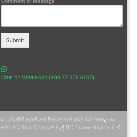
Comment or Message
*
Submit
Chat on WhatsApp (+94 77 359 6107)
 යම්කිසි අගතියක් සිදුවන්නේ නම් එම පුද්ගලයා
ාර ධර්මීය වශයෙන් බැඳී සිටී. 'www.vinivida.lk' ©