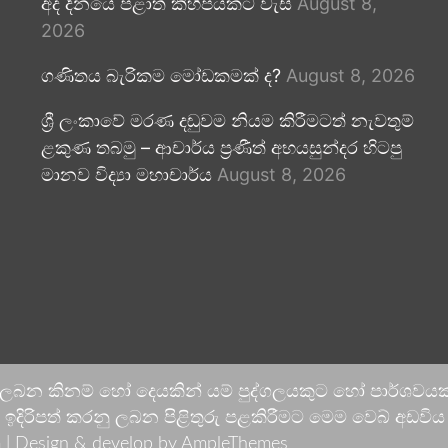
අද දිනයේ පළාත් කිහිපයකට වැසි
August 8,
2026
ගණිතය බැරිකම මෝඩකමක් ද?
August 8, 2026
ශ්‍රී ලංකාවේ මරණ දඬුවම නියම කිරීමටත් නැවතුම්
ළකුණ තබමු – ආචාර්ය ප්‍රණීත් අභයසුන්දර හිටපු
මානව විද්‍යා මහාචාර්ය
August 8, 2026
 ලබන කිනම් හෝ දෙයකින් යම් පුද්ගලයකුට හෝ පාර්ශවයකට
දිරිපත් කරනු ලබන පිළිතුරු පළකිරීමට මෙම වෙබ් අඩවිය ආච
 |
Design & develop by AmpleThemes