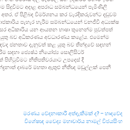
ම සිදුවීමට අදාළ අපරාධ සම්බන්ධයෙන් පැමිණිලි
අතර, ඒ පිළිබඳ විමර්ශනය කර වැරදිකරුවන්ට දඬුවම්
ාරිය පැහැර හැරීම සම්බන්ධයෙන් වනජීවී අධ්‍යක්ෂ
රිසර අධිකාරිය යන ආයතන භාෂා තුනෙන්ම පුවත්පත්
කාශ කළ යුතු බව අධිකරණය අවධාරණය කළේය. එමෙන්ම
ඳවද ජනතාව දැනුවත් කළ යුතු බව තීන්දුවේ සඳහන්
රීම සඳහා ජ්‍යෙෂ්ඨ නියෝජ්‍ය සොලිසිටර්
හිටුවීමට නීතිපතිවරයාට උපදෙස් දී
ද්‍රනාත් දාබරේ මහතා ඇතුළු නීතීඥ මඩුල්ලක් පෙනී
මරණය වේදනාකාරී අත්දැකීමක් ද? – හෘදවේද
විශේෂඥ වෛද්‍ය මහාචාර්ය නාමල් විජයසිංහ