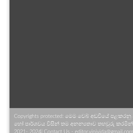
Copyrights protected: මෙම වෙබ් අඩවියේ පළකරනු
හෝ පාර්ශවය විසින් තම අනන්‍යතාව තහවුරු කරමින් ඉ
2021- 2024| Contact Us - editor.vinivida@gmail.com