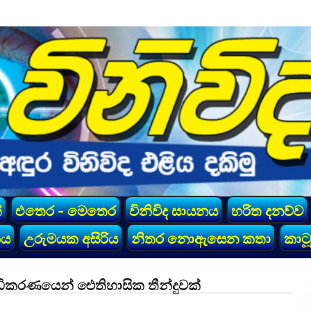
්
එතෙර - මෙතෙර
විනිවිද සායනය
හරිත දනව්ව
කය
උරුමයක අසිරිය
නිතර නොඇසෙන කතා
කාටූ
ිකරණයෙන් ඓතිහාසික තීන්දුවක්