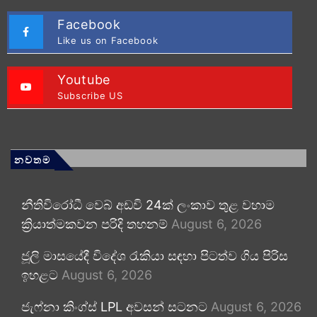
Facebook
Like us on Facebook
Youtube
Subscribe US
නවතම
නීතිවිරෝධී වෙබ් අඩවි 24ක් ලංකාව තුළ වහාම
ක්‍රියාත්මකවන පරිදි තහනම්
August 6, 2026
ජූලි මාසයේදී විදේශ රැකියා සඳහා පිටත්ව ගිය පිරිස
ඉහළට
August 6, 2026
ජැෆ්නා කිංග්ස් LPL අවසන් සටනට
August 6, 2026