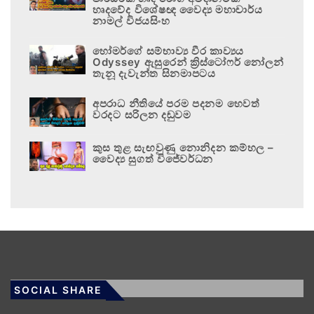
හෘදවේද විශේෂඥ වෛද්‍ය මහාචාර්ය
නාමල් විජයසිංහ
හෝමර්ගේ සම්භාව්‍ය වීර කාව්‍යය
Odyssey ඇසුරෙන් ක්‍රිස්ටෝෆර් නෝලන්
තැනූ දැවැන්ත සිනමාපටය
අපරාධ නීතියේ පරම පදනම හෙවත්
වරදට සරිලන දඬුවම
කුස තුළ සැඟවුණු නොනිදන කම්හල –
වෛද්‍ය සුගත් විජේවර්ධන
SOCIAL SHARE