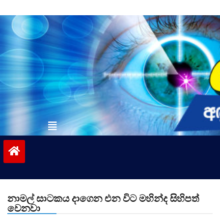
Skip
to
content
vinivida.lk
නාමල් සාටකය දාගෙන එන විට මහින්ද සිහිපත්
වෙනවා