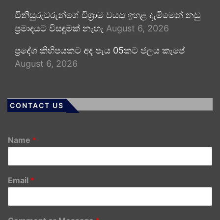
විනිසුරුවරුන්ගේ විශ්‍රාම වයස ඉහළ දැමීමෙන් නඩු
ප්‍රමාදයට විසඳුමක් නැහැ
August 6, 2026
ප්‍රදේශ කිහිපයකට අද පැය 05කට ජලය කැපේ
August 6, 2026
CONTACT US
Name
*
Email
*