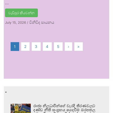
…
වැඩිපුර කියවන්න
විනිවිද සායනය
July 15, 2026
/
1
2
3
4
5
›
»
.
රාජ්‍ය නිලධාරීන්ගේ වැරදි තීරණවලට
දණ්ඩ නීති සංග්‍රහය යෙදවීම බරපතල