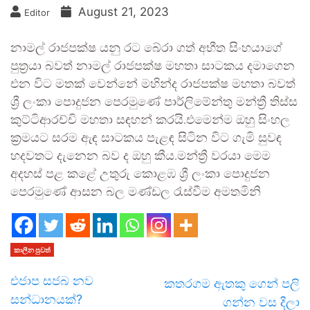
August 21, 2023
Editor
නාමල් රාජපක්ෂ යනු රට බේරා ගත් අභීත සිංහයාගේ
පුත‍්‍රයා බවත් නාමල් රාජපක්ෂ මහතා සාටකය දමාගෙන
එන විට මතක් වෙන්නේ මහින්ද රාජපක්ෂ මහතා බවත්
ශ්‍රී ලංකා පොදුජන පෙරමුණේ පාර්ලිමේන්තු මන්ත්‍රී තිස්ස
කුට්ටිආරච්චි මහතා සඳහන් කරයි.එමෙන්ම ඔහු සිංහල
ක්‍රමයට සරම ඇඳ සාටකය පැළඳ සිටින විට ගැමි සුවඳ
හදවතට දැනෙන බව ද ඔහු කීය.මන්ත්‍රී වරයා මෙම
අදහස් පළ කළේ උතුරු කොළඹ ශ්‍රී ලංකා පොදුජන
පෙරමුණේ ආසන බල මණ්ඩල රැස්වීම අමතමිනි
කාලීන පුවත්
එජාප සජබ නව
කතරගම ඇතකු ගෙන් පලි
සන්ධානයක්?
ගන්න වස දීලා