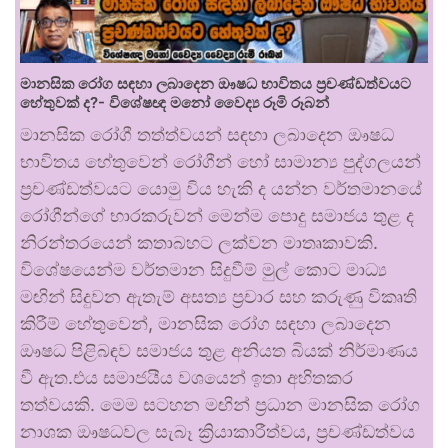
මානසික රෝග සඳහා ලබාදෙන ඖෂධ භාවිතය ප්‍රචණ්ඩත්වයට
හේතුවක් ද?- විශේෂඥ මනෝ වෛද්‍ය රූමි රූබන්
මානසික රෝගී තත්ත්වයන් සඳහා ලබාදෙන ඖෂධ
භාවිතය හේතුවෙන් රෝගීන් හෝ සාමාන්‍ය පුද්ගලයන්
ප්‍රචණ්ඩත්වයට යොමු විය හැකි ද යන්න වර්තමානයේ
රෝගීන්ගේ භාරකරුවන් මෙන්ම පොදු සමාජය තුළ ද
නිරන්තරයෙන් කතාබහට ලක්වන මාතෘකාවකි.
විශේෂයෙන්ම වර්තමාන සිදුවීම් මුල් කොට මාධ්‍ය
මඟින් සිදුවන ඇතැම් අසත්‍ය ප්‍රචාර සහ කරුණු විකෘති
කිරීම් හේතුවෙන්, මානසික රෝග සඳහා ලබාදෙන
ඖෂධ පිළිබඳව සමාජය තුළ අනියත බියක් නිර්මාණය
වී ඇත.එය සමාජයීය වශයෙන් ඉතා අහිතකර
තත්වයකි. මෙම සටහන මඟින් ප්‍රධාන මානසික රෝග
නාශක ඖෂධවල සැබෑ ක්‍රියාකාරීත්වය, ප්‍රචණ්ඩත්වය