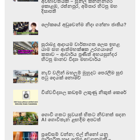
අවභාවිතයකි – සුනිල් කන්නන්ගර
කොළඹ, රත්නපුර, අම්පාර හිටපු මහ
දිසාපති
ලෝකයේ අඩුවෙන්ම නිදා ගන්නා ජාතිය?
සුරාබදු ආදායම වාර්තාගත ලෙස ඉහළ
යාම සහ ආත්මභක්ෂක උරගයාගේ
කතාව – ආචාර්ය ප්‍රණීත් අභයසුන්දර
හිටපු මානව විද්‍යා මහාචාර්ය
නැව් වලින් බහලුම් මුහුදට පෙරලීම සුළු
පටු දෙයක් නොවේ
විශ්වවිද්‍යාල කඩඉම් ලකුණු නිකුත් කෙරේ
ගොවි ගතට සුවයත් හිතට නිවනත් සදන
AI ගොවිතැන ළඟදීම අපටත්
ප්‍රවේසම් වන්න; එල් නිනෝ යනු
පාරිසරික හෘද රෝග අවදානමකි –