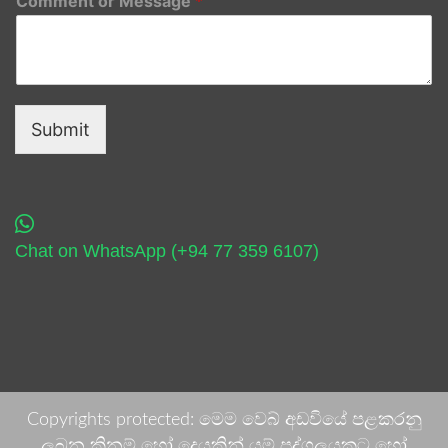
Comment or Message
*
Submit
Chat on WhatsApp (+94 77 359 6107)
Copyrights protected: මෙම වෙබ් අඩවියේ පළකරනු
ලබන කිනම් හෝ දෙයකින් යම් පුද්ගලයකුට හෝ