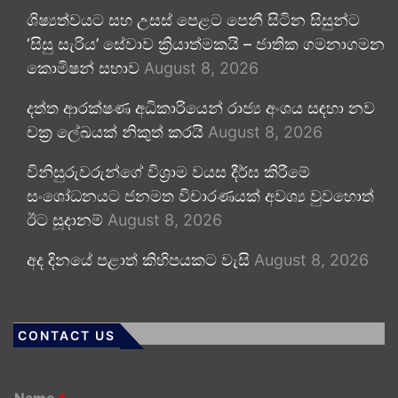
ශිෂ්‍යත්වයට සහ උසස් පෙළට පෙනී සිටින සිසුන්ට
‘සිසු සැරිය’ සේවාව ක්‍රියාත්මකයි – ජාතික ගමනාගමන
කොමිෂන් සභාව
August 8, 2026
දත්ත ආරක්ෂණ අධිකාරියෙන් රාජ්‍ය අංශය සඳහා නව
චක්‍ර ලේඛයක් නිකුත් කරයි
August 8, 2026
විනිසුරුවරුන්ගේ විශ්‍රාම වයස දීර්ඝ කිරීමේ
සංශෝධනයට ජනමත විචාරණයක් අවශ්‍ය වුවහොත්
ඊට සූදානම්
August 8, 2026
අද දිනයේ පළාත් කිහිපයකට වැසි
August 8, 2026
CONTACT US
Name
*