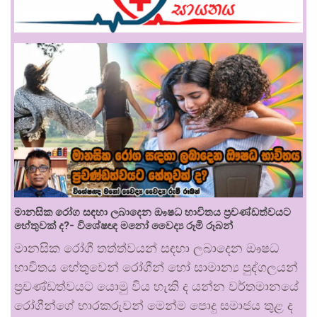
මානසික රෝග සඳහා ලබාදෙන ඖෂධ භාවිතය ප්‍රචණ්ඩත්වයට
හේතුවක් ද?- විශේෂඥ මනෝ වෛද්‍ය රූමි රූබන්
මානසික රෝගී තත්ත්වයන් සඳහා ලබාදෙන ඖෂධ
භාවිතය හේතුවෙන් රෝගීන් හෝ සාමාන්‍ය පුද්ගලයන්
ප්‍රචණ්ඩත්වයට යොමු විය හැකි ද යන්න වර්තමානයේ
රෝගීන්ගේ භාරකරුවන් මෙන්ම පොදු සමාජය තුළ ද