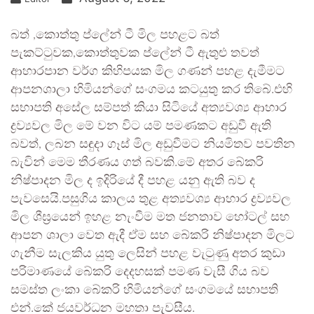
බත් ,කොත්තු ප්ලේන් ටී මිල පහළට බත්
පැකට්ටුවක,කොත්තුවක ප්ලේන් ටී ඇතුළු තවත්
ආහාරපාන වර්ග කිහිපයක මිල ගණන් පහළ දැමීමට
ආපනශාලා හිමියන්ගේ සංගමය කටයුතු කර තිබේ.එහි
සභාපති අසේල සම්පත් කියා සිටියේ අත්‍යවශ්‍ය ආහාර
ද්‍රව්‍යවල මිල මේ වන විට යම් පමණකට අඩුවී ඇති
බවත්, ලබන සඳුදා ගෑස් මිල අඩුවීමට නියමිතව පවතින
බැවින් මෙම තීරණය ගත් බවකි.මේ අතර බේකරි
නිෂ්පාදන මිල ද ඉදිරියේ දී පහළ යනු ඇති බව ද
පැවසෙයි.පසුගිය කාලය තුළ අත්‍යවශ්‍ය ආහාර ද්‍රව්‍යවල
මිල ශීඝ්‍රයෙන් ඉහළ නැංවීම මත ජනතාව හෝටල් සහ
ආපන ශාලා වෙත ඇදී ඒම සහ බේකරි නිෂ්පාදන මිලට
ගැනීම සැලකිය යුතු ලෙසින් පහළ වැටුණු අතර කුඩා
පරිමාණයේ බේකරි දෙදහසක් පමණ වැසී ගිය බව
සමස්ත ලංකා බේකරි හිමියන්ගේ සංගමයේ සභාපති
එන්.කේ ජයවර්ධන මහතා පැවසීය.