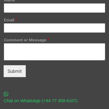
Email
*
Comment or Message
*
Submit
Chat on WhatsApp (+94 77 359 6107)