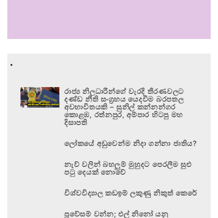
.
රාජ්‍ය නිලධාරීන්ගේ වැරදි තීරණවලට
දණ්ඩ නීති සංග්‍රහය යෙදවීම බරපතල
අවභාවිතයකි – සුනිල් කන්නන්ගර
කොළඹ, රත්නපුර, අම්පාර හිටපු මහ
දිසාපති
ලෝකයේ අඩුවෙන්ම නිදා ගන්නා ජාතිය?
නැව් වලින් බහලුම් මුහුදට පෙරලීම සුළු
පටු දෙයක් නොවේ
විශ්වවිද්‍යාල කඩඉම් ලකුණු නිකුත් කෙරේ
ප්‍රවේසම් වන්න; එල් නිනෝ යනු