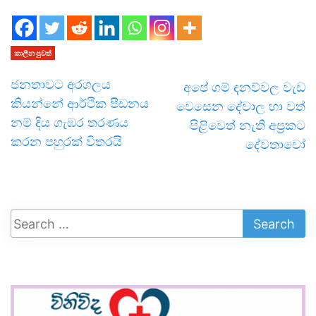
කාලීන පුවත්
ජනතාවට අරගලය
අපේ ගම් දනව්වල වැඩ
කියන්නේ ආර්ථික පීඩනය
වෙසෙන දේවාල හා වත්
නම් දිය ගැඹර තරණය
පිළිවෙත් නැති අප්‍රකට
කරන පහුරක් විතරයි
දේවතාවෝ