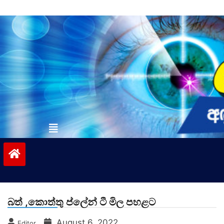
Skip
to
content
vinivida.lk
බත් ,කොත්තු ප්ලේන් ටී මිල පහළට
August 6, 2022
Editor