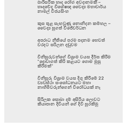
පාරිසරික හෘද රෝග අවදානමකි –
හෘදවේද විශේෂඥ වෛද්‍ය මහාචාර්ය
නාමල් විජයසිංහ
කුස තුළ සැඟවුණු නොනිදන කම්හල –
වෛද්‍ය සුගත් විජේවර්ධන
අපරාධ නීතියේ පරම පදනම හෙවත්
වරදට සරිලන දඬුවම
විනිසුරුවන්ගේ විශ්‍රාම වයස දීර්ඝ කිරීම
“දොවාගත් කිරි කළයට ගොම මුසු
කිරීමක්”
විනිසුරු විශ්‍රාම වයස දිගු කිරීමේ 22
ව්‍යවස්ථා සංශෝධනයට මහා
නාහිමිවරුන්ගෙන් විරෝධයක් නෑ
සිරිලක සොබා දම් අසිරිය ලොවට
කියාපාන දිවියන් ගේ දිවි සුරකිමු