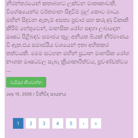
නිරන්තරයෙන් කතාබහට ලක්වන මාතෘකාවකි.
විශේෂයෙන්ම වර්තමාන සිදුවීම් මුල් කොට මාධ්‍ය
මඟින් සිදුවන ඇතැම් අසත්‍ය ප්‍රචාර සහ කරුණු විකෘති
කිරීම් හේතුවෙන්, මානසික රෝග සඳහා ලබාදෙන
ඖෂධ පිළිබඳව සමාජය තුළ අනියත බියක් නිර්මාණය
වී ඇත.එය සමාජයීය වශයෙන් ඉතා අහිතකර
තත්වයකි. මෙම සටහන මඟින් ප්‍රධාන මානසික රෝග
නාශක ඖෂධවල සැබෑ ක්‍රියාකාරීත්වය, ප්‍රචණ්ඩත්වය
…
වැඩිපුර කියවන්න
විනිවිද සායනය
July 15, 2026
/
1
2
3
4
5
›
»