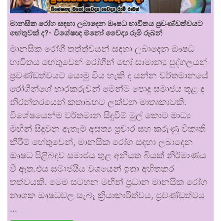
මානසික රෝග සඳහා ලබාදෙන ඖෂධ භාවිතය ප්‍රචණ්ඩත්වයට
හේතුවක් ද?- විශේෂඥ මනෝ වෛද්‍ය රූමි රූබන්
මානසික රෝගී තත්ත්වයන් සඳහා ලබාදෙන ඖෂධ
භාවිතය හේතුවෙන් රෝගීන් හෝ සාමාන්‍ය පුද්ගලයන්
ප්‍රචණ්ඩත්වයට යොමු විය හැකි ද යන්න වර්තමානයේ
රෝගීන්ගේ භාරකරුවන් මෙන්ම පොදු සමාජය තුළ ද
නිරන්තරයෙන් කතාබහට ලක්වන මාතෘකාවකි.
විශේෂයෙන්ම වර්තමාන සිදුවීම් මුල් කොට මාධ්‍ය
මඟින් සිදුවන ඇතැම් අසත්‍ය ප්‍රචාර සහ කරුණු විකෘති
කිරීම් හේතුවෙන්, මානසික රෝග සඳහා ලබාදෙන
ඖෂධ පිළිබඳව සමාජය තුළ අනියත බියක් නිර්මාණය
වී ඇත.එය සමාජයීය වශයෙන් ඉතා අහිතකර
තත්වයකි. මෙම සටහන මඟින් ප්‍රධාන මානසික රෝග
නාශක ඖෂධවල සැබෑ ක්‍රියාකාරීත්වය, ප්‍රචණ්ඩත්වය
…