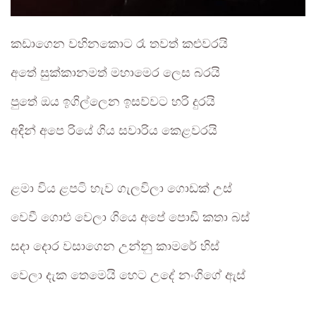
කඩාගෙන වහිනකොට රෑ තවත් කළුවරයි
අතේ සුක්කානමත් මහාමෙර ලෙස බරයි
පුතේ ඔය ඉගිල්ලෙන ඉසව්වට හරි දුරයි
අදින් අපෙ රියේ ගිය සවාරිය කෙළවරයි
ළමා විය ළපටි හැව ගැලවිලා ගොඩක් උස්
වෙවී ගොළු වෙලා ගියෙ අපේ පොඩි කතා බස්
සදා දොර වසාගෙන උන්නු කාමරේ හිස්
වෙලා දැක තෙමෙයි හෙට උදේ නංගිගේ ඇස්