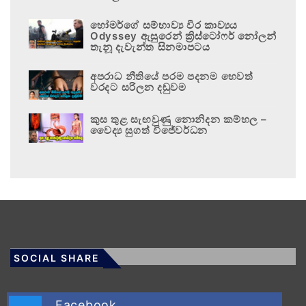
හෝමර්ගේ සම්භාව්‍ය වීර කාව්‍යය
Odyssey ඇසුරෙන් ක්‍රිස්ටෝෆර් නෝලන්
තැනූ දැවැන්ත සිනමාපටය
අපරාධ නීතියේ පරම පදනම හෙවත්
වරදට සරිලන දඬුවම
කුස තුළ සැඟවුණු නොනිදන කම්හල –
වෛද්‍ය සුගත් විජේවර්ධන
SOCIAL SHARE
Facebook