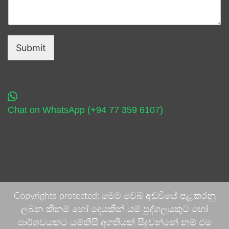
Submit
Chat on WhatsApp (+94 77 359 6107)
Copyrights protected: මෙම වෙබ් අඩවියේ පළකරනු
ලබන කිනම් හෝ දෙයකින් යම් පුද්ගලයකුට හෝ
පාර්ශවයකට යම්කිසි අගතියක් සිදුවන්නේ නම් එම