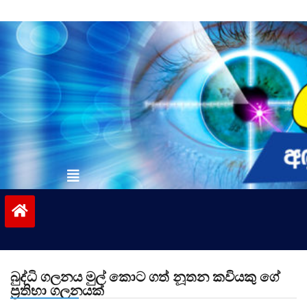
Skip
to
content
vinivida.lk
බුද්ධි ගලනය මුල් කොට ගත් නූතන කවියකු ගේ
ප්‍රතිභා ගලනයක්