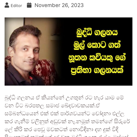
November 26, 2023
Editor
බුද්ධි ගලනය ඒ කියන්නේ උගතුන් රට හැර යාම මේ
වන විට බරපතල සමාජ ඛේදවාචකයක්.ඒ
සම්බන්ධයෙන් එක් එක් පාර්ශවයන්ට චෝදනා එල්ල
කර ගැනීම් වලිනුත් අඩුවක් නෑ.නමුත් තමන්ගේ සිරුරේ
ලේ කිරි කර පෙවූ මවකටත් නොවිඳිනා දහ දුක් විඳි