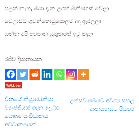
පලක් නැහැ ඔයා දැන උගත් මිනිහෙක් වෙලා
වෙලාවට ගුවන්තොටුපොලට අද ඇරලලා
ඔන්න අපි අවසාන යුතුකමත් ඉටු කළා
රජීව දිසානායක
WALL එක
චීනයේ නියුමෝනියා
උත්සව සමයට අවශ්‍ය සහල්
ව්‍යාප්තියක් ගැන ලෝක
ආනයනයට පියවර
සෞඛ්‍ය සංවිධානය
අවධානයෙන්