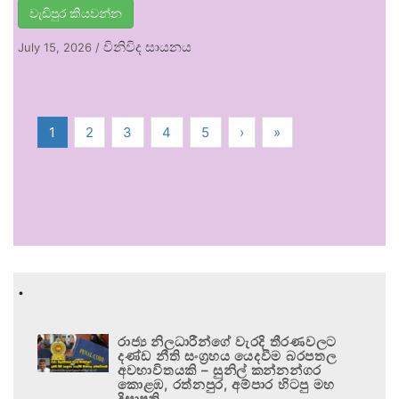
වැඩිපුර කියවන්න
විනිවිද සායනය
July 15, 2026
/
1
2
3
4
5
›
»
.
රාජ්‍ය නිලධාරීන්ගේ වැරදි තීරණවලට
දණ්ඩ නීති සංග්‍රහය යෙදවීම බරපතල
අවභාවිතයකි – සුනිල් කන්නන්ගර
කොළඹ, රත්නපුර, අම්පාර හිටපු මහ
දිසාපති