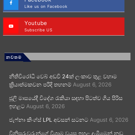
Like us on Facebook
Youtube
Subscribe US
නවතම
නීතිවිරෝධී වෙබ් අඩවි 24ක් ලංකාව තුළ වහාම
ක්‍රියාත්මකවන පරිදි තහනම්
August 6, 2026
ජූලි මාසයේදී විදේශ රැකියා සඳහා පිටත්ව ගිය පිරිස
ඉහළට
August 6, 2026
ජැෆ්නා කිංග්ස් LPL අවසන් සටනට
August 6, 2026
විනිසුරුවරුන්ගේ විශ්‍රාම වයස ඉහළ දැමීමෙන් නඩු