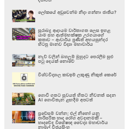
ලෝකයේ අඩුවෙන්ම නිදා ගන්නා ජාතිය?
සුරාබදු ආදායම වාර්තාගත ලෙස ඉහළ
යාම සහ ආත්මභක්ෂක උරගයාගේ
කතාව – ආචාර්ය ප්‍රණීත් අභයසුන්දර
හිටපු මානව විද්‍යා මහාචාර්ය
නැව් වලින් බහලුම් මුහුදට පෙරලීම සුළු
පටු දෙයක් නොවේ
විශ්වවිද්‍යාල කඩඉම් ලකුණු නිකුත් කෙරේ
ගොවි ගතට සුවයත් හිතට නිවනත් සදන
AI ගොවිතැන ළඟදීම අපටත්
ප්‍රවේසම් වන්න; එල් නිනෝ යනු
පාරිසරික හෘද රෝග අවදානමකි –
හෘදවේද විශේෂඥ වෛද්‍ය මහාචාර්ය
නාමල් විජයසිංහ