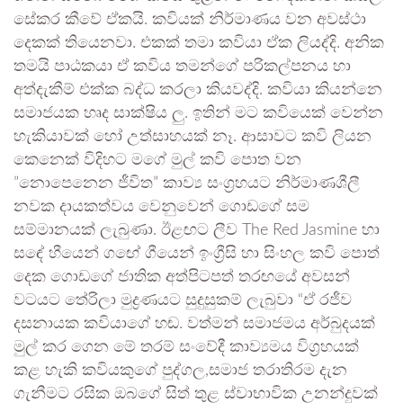
සේකර කීවේ ඒකයි. කවියක් නිර්මාණය වන අවස්ථා
දෙකක් තියෙනවා. එකක් තමා කවියා ඒක ලියද්දි. අනික
තමයි පාඨකයා ඒ කවිය තමන්ගේ පරිකල්පනය හා
අත්දැකීම් එක්ක බද්ධ කරලා කියවද්දි. කවියා කියන්නෙ
සමාජයක හෘද සාක්ෂිය ලු. ඉතින් මට කවියෙක් වෙන්න
හැකියාවක් හෝ උත්සාහයක් නෑ. ආසාවට කවි ලියන
කෙනෙක් විදිහට මගේ මුල් කවි පොත වන
”නොපෙනෙන ජීවිත” කාව්‍ය සංග්‍රහයට නිර්මාණශීලී
නවක දායකත්වය වෙනුවෙන් ගොඩගේ සම
සම්මානයක් ලැබුණා. ඊළඟට ලීව The Red Jasmine හා
සඳේ හීයෙන් ගඟේ ගීයෙන් ඉංග්‍රීසි හා සිංහල කවි පොත්
දෙක ගොඩගේ ජාතික අත්පිටපත් තරඟයේ අවසන්
වටයට තේරිලා මුද්‍රණයට සුදුසුකම් ලැබුවා “ඒ රජීව
දසනායක කවියාගේ හඬ. වත්මන් සමාජමය අර්බුදයක්
මුල් කර ගෙන මේ තරම් සංවේදී කාව්‍යමය විග්‍රහයක්
කළ හැකි කවියකුගේ පුද්ගල,සමාජ තරාතිරම දැන
ගැනීමට රසික ඔබගේ සිත් තුළ ස්වාභාවික උනන්දුවක්