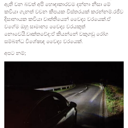
ඇති වන බවත් අපි හොඳාකාරවම දන්නා නිසා මේ
කවියා ගැනත් වචන කීපයක විස්තරයක් කරන්නම්.රජීව
දිසානායක කවියා වෘත්තියෙන් වෛද්‍ය වරයෙක්.ඒ
වගේම ඔහු සාමාන්‍ය වෛද්‍ය වරයකුත්
නොවෙයි.වෘක්තවේද;ඒ කියන්නේ වකුගඩු රෝග
සම්බන්ධ විශේෂඥ වෛද්‍ය වරයෙක්.
අපට නම්;