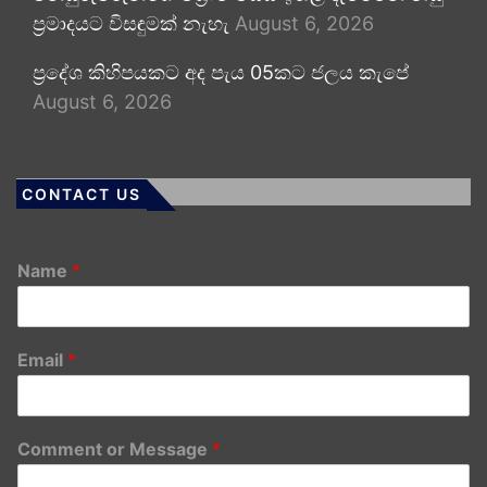
ප්‍රමාදයට විසඳුමක් නැහැ
August 6, 2026
ප්‍රදේශ කිහිපයකට අද පැය 05කට ජලය කැපේ
August 6, 2026
CONTACT US
Name
*
Email
*
Comment or Message
*