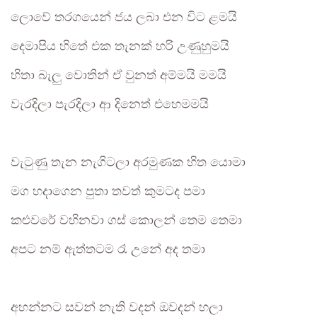
ලොවේ තරගයෙන් ජය ලබා එන විට ළමයි
දෙමාපිය හිතේ එක තැනක් හරි උණුහුමයි
හිතා බැලු වොතින් ඒ වුනත් අම්මයි මමයි
වැරදිලා පැරදිලා ආ දිනෙත් එහෙමමයි
වැටුණු තැන නැගිටලා අරමුණක හිත යොමා
මග හදාගෙන පුතා තවත් කුමටද පමා
කළුවරේ වහිනවා ගස් කොලන් තෙම තෙමා
අපට නම් ඇත්තටම රෑ උනේ අද තමා
අහන්නට සවන් නැති වදන් ඔවදන් හලා