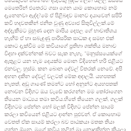
පියෙකුටත් තමන්ගේ දරුවකු බුද්ධි ගලන රැල්ල ඔස්සේ
මෙතෙරින් එතෙරට ගසා ගෙන යාම කොහොම නම්
දැනෙනවා ඇද්ද?මේ ඒ පිළිබඳව මානව දයාවෙන් සපිරි
කවි හදවතකින් ජනිත වුණු අව්‍යාජ සිතුවිල්ලක්.මේ
අද්දැකීමට මුහුණ දෙන මාපිය දෙපල ගේ භාවාතිශය
හැඟීම් ඒ හා සබැඳුණු පාරිසරික සාධක ද සමඟ එක්
කොට දැක්වීම මේ කවියාගේ ප්‍රතිභා ශක්තිය මනාව
විදහා දක්වන්නක් බවට සැක නැහැ. “මනුස්සයෙක්ගේ
ඇතුළට යන හැම දෙයක්ම මොන විදිහෙන් හරි එළියට
එනවලු. හුස්ම, කන බොන දේවල් විතරක් නෙවේ. අපි
අහන දකින දේවල් වලටත් මේක අදාලයි. යහපතක්
නැතත්, අඩු ගාණේ තමන්ට හෝ අනුන්ට අයහපතක්
නොවන විදිහට ඔය වැඩේ කරගන්න මම තෝරාගෙන
තියෙන මාධ්‍යය තමා කවිය.හිතේ තියෙන ගලක්, ගලක්
විදිහටම පේන්න හෝ මලක් විදිහට පේන්න සායම්
කරලා කවියෙන් එළියට දාන්න පුළුවන්. ඒ කොහොම
වෙතත් ඒක සායම් කරලා බව පාඨකයා මතක තියා
ගන්න ඕනෙ. මගේ කවිය තුළින් මා නොදකින්න කියලා