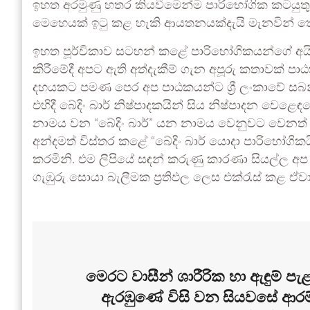
ඉහත අරමුණු හතර කියවීමෙන්ම පාරිභෝගික කටයුත
මෙහෙයක් ඉටු කළ හැකි ආයතනයක්දැයි මැනවින් තේ
ඉහත පූර්විකාව සටහන් කළේ පාරිභෝගිකයන්ගේ අ
කිරීමේදී අපට ඇති අත්දැකීම් ගැන අපූරු කතාවක් 
දහයකට පමණ පෙර අප පාඨකයන්ට ශ්‍රී ලංකාවේ සබන් හා
එහිදී බේදිං බාර් නිෂ්පාදකයින් සිය නිෂ්පාදන වෙළෙඳප
නාමය වන “බේදිං බාර්” යන නාමය වෙනුවට වෙනත් න
අන්දමත් විස්තර කළේ “බේදිං බාර් යොදා පාරිභෝගිකය
කරමිනි. එම ලිපියේ සඳන් කරුණු කාරණා සියල්ල අ
ගැඹුරු සොයා බැලීමක ප්‍රතිඵල ලෙස
එක්රැස් කළ ඒව
මෙරට වාසීන් ශාරීරික හා ඇඳුම් පැළඳ
ඇරඹුණේ විසි වන සියවසේ ආරම්