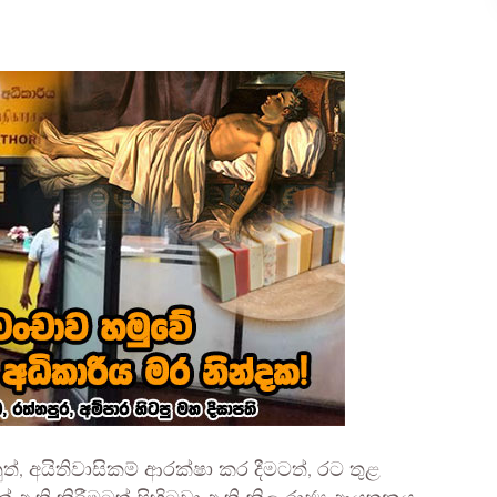
්, අයිතිවාසිකම් ආරක්ෂා කර දීමටත්, රට තුළ