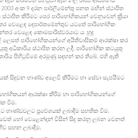
ති කිරීමටත් පිහිටුවා ඇති නිල රාජ්‍ය ආයතනය
ය 2003 අංක 9 දරන පාර්ලිමේන්තු පනත මඟින් ස්ථාපිත
්ථාපිත කිරීමට පෙර පාරිභෝගිකයන් වෙනුවෙන් ක්‍රියා
යන්තර වෙළෙඳ දෙපාර්තමේන්තුව යටතේ පාරිභෝගික
යන්තර වෙළෙඳ කොමසාරිස්වරයාට ය. හුදු
ුල් ලෙසත් පාරිභෝගිකයන්ගේ අයිතිවාසිකම් ආරක්ෂා කර
තු අධිකාරිය ස්ථාපිත කරන ලදී. පාරිභෝගික කටයුතු
රිය පිහිටුවීමේ අරමුණු සඳහන් කර තිබේ. එහි ඇති
යක් සිදුවන භාණ්ඩ අලෙවි කිරීමට හා සේවා සැපයීමට
ිභෝගිකයන් ආරක්ෂා කිරීම හා පාරිභෝගිකයන්ගේ
ික වීම.
ට භාණ්ඩවලට ප්‍රවේශයක් ලබාදීම සහතික වීම.
ිවෙත් හෝ වෙළෙන්දන් විසින් සිදු කරනු ලබන වෙනත්
ිව සහන ලබාදීම.