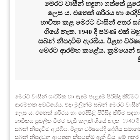
මෙරට වාසීන් හඳුනා ගත්තේ ය
ලෙස ය. එතෙක් ශරීරය හා රෙදිපිළි 
භාවිතා කළ මෙරට වාසීන් අතර සබන
ගියේ නැත. 1940 දී පමණ එක් බහ
සබන් නිපදවීම ඇරඹීය. ඊළඟ වර්ෂය
මෙරට ආරම්භ කළේය. ක්‍රමයෙන්
මෙරට වාසීන් ශාරීරික හා ඇඳුම් පැළඳුම් පිරිසිදු කි
ආරම්භක අවධියේය. එදා මුලින්ම සබන් මෙරට වාසී
ලෙස ය. එතෙක් ශරීරය හා රෙදිපිළි පිරිසිදු කිරීම සඳ
භාවිතය ප්‍රචලිත වීමට වැඩි කලක් ගියේ නැත. 1940
සබන් නිපදවීම ඇරඹීය. ඊළඟ වර්ෂයේදී දේශීය සමාග
සබන් නිපදවන ආයතන කීපයක්ම ඇති විය. මේ අතර