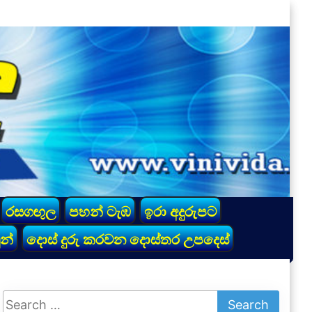
රසගඟුල
පහන් ටැඹ
ඉරා අදුරුපට
න්
දොස් දුරු කරවන දොස්තර උපදෙස්