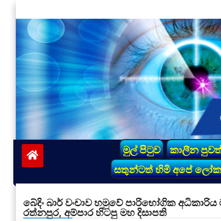
Skip
to
content
vinivida.lk
මුල් පිටුව
කාලීන පුවත
සතුන්ටත් හිමි අපේ ලෝ
බේදිං බාර් වංචාව හමුවේ පාරිභෝගික අධිකාරි
රත්නපුර, අම්පාර හිටපු මහ දිසාපති