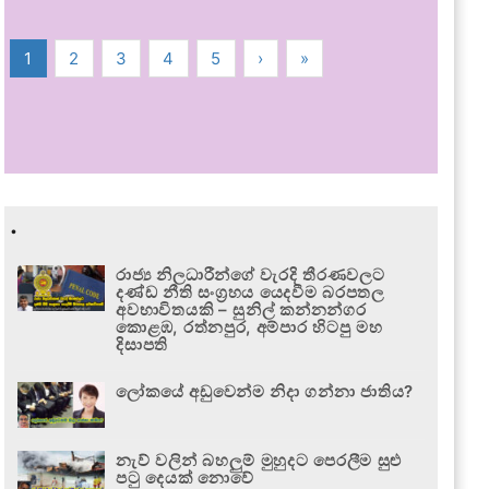
1
2
3
4
5
›
»
.
රාජ්‍ය නිලධාරීන්ගේ වැරදි තීරණවලට
දණ්ඩ නීති සංග්‍රහය යෙදවීම බරපතල
අවභාවිතයකි – සුනිල් කන්නන්ගර
කොළඹ, රත්නපුර, අම්පාර හිටපු මහ
දිසාපති
ලෝකයේ අඩුවෙන්ම නිදා ගන්නා ජාතිය?
නැව් වලින් බහලුම් මුහුදට පෙරලීම සුළු
පටු දෙයක් නොවේ