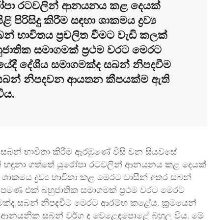
ුරෝපා රටවලින් ආනයනය කළ දෙයක්
පිරිසිදු කිරීම සඳහා ශාකමය ද්‍රව්‍ය
් භාවිතය ප්‍රචලිත වීමට වැඩි කලක්
ුජාතික සමාගමක් ප්‍රථම වරට මෙරට
ේදී දේශීය සමාගමක්ද සබන් නිපදවීම
 සබන් නිපදවන ආයතන කීපයක්ම ඇති
විය.
රීමට සබන් භාවිතා කිරීම ඇරඹුණේ විසි වන සියවසේ
න් හඳුනා ගත්තේ යුරෝපා රටවලින් ආනයනය කළ දෙයක්
හා ශාකමය ද්‍රව්‍ය භාවිතා කළ මෙරට වාසීන් අතර සබන්
 දී පමණ එක් බහුජාතික සමාගමක් ප්‍රථම වරට මෙරට
මක්ද සබන් නිපදවීම මෙරට ආරම්භ කළේය. ක්‍රමයෙන්
 ආනයනික සබන් වර්ග ද වෙළෙඳපොළේ බහුල විය. මේ