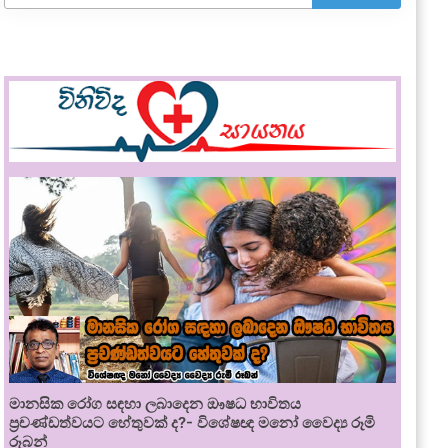
මානසික රෝග සඳහා ලබාදෙන ඖෂධ භාවිතය
ප්‍රචණ්ඩත්වයට හේතුවක් ද?- විශේෂඥ මනෝ වෛද්‍ය රූමි
රූබන්