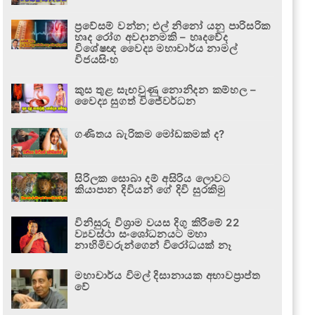
ප්‍රවේසම් වන්න; එල් නිනෝ යනු පාරිසරික
හෘද රෝග අවදානමකි – හෘදවේද
විශේෂඥ වෛද්‍ය මහාචාර්ය නාමල්
විජයසිංහ
කුස තුළ සැඟවුණු නොනිදන කම්හල –
වෛද්‍ය සුගත් විජේවර්ධන
ගණිතය බැරිකම මෝඩකමක් ද?
සිරිලක සොබා දම් අසිරිය ලොවට
කියාපාන දිවියන් ගේ දිවි සුරකිමු
විනිසුරු විශ්‍රාම වයස දිගු කිරීමේ 22
ව්‍යවස්ථා සංශෝධනයට මහා
නාහිමිවරුන්ගෙන් විරෝධයක් නෑ
මහාචාර්ය විමල් දිසානායක අභාවප්‍රාප්ත
වේ