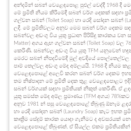
අන්දමින් සබන් වෙළෙඳපොළ පුළුල් වෙද්දී 1968 දී මෙරට
මේ ප්‍රමිති නියම කිරීමේදී සබන් වර්ග දෙකක් සඳහා ප්‍
ගල්වන සබන් (Toilet Soap) හා රෙදි සෝදන සබන් (L
ලදී. මේ ප්‍රමිතිවලට අනුව මෙම සබන් වර්ග දෙකම සඳ
සබන්වල අඩංගු විය යුතු ප්‍රධාන පිරිසිදු කාරකය වන 
Matter) අගය ඇඟ ගල්වන සබන් (Toilet Soap) වල 
කෙරිණි. සබන්වල අඩංගු විය යුතු TFM යනුවෙන් හඳ
මෙරට සබන් නිපදවීමේදී මුල් අවදියේ පොල්තෙල්වල
පාම් තෙල්වල අඩංගු මේද අම්ලයයි. 1968 දී නියම කළ 
වෙළෙඳපොළේ අලෙවි කරන සබන් වර්ග දෙකම ඉහත ප්‍ර
තම නිෂ්පාදන මේ ප්‍රමිති දෙක තුළ වෙළෙඳපොළට ඉදි
සබන් වර්ගයක් සඳහා ප්‍රමිතියක් නිකුත් කෙරිණි. ඒ ළ
යුතු සමස්ත මේද අම්ල ප්‍රමාණය (TFM අගය) 78%කට වඩ
අනුව 1981 න් පසු වෙළෙඳපොළේ තිබුණු ඕනෑම ළදරු 
හා රෙදි සෝදන සබන් (Laundry Soap) කැට ඉහත ප්‍රමි
කෘත්‍රිම සේදුම් කාරක යොදා ගැනීමට ද අවසරයක් න
වෙළෙඳපොළේ තිබුණත්, ඒ සියල්ල එකම ප්‍රමිතියකින්