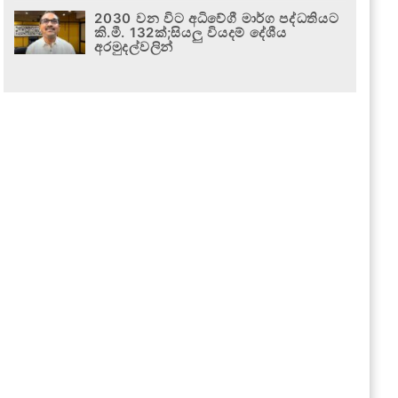
2030 වන විට අධිවේගී මාර්ග පද්ධතියට
කි.මී. 132ක්;සියලු වියදම් දේශීය
අරමුදල්වලින්