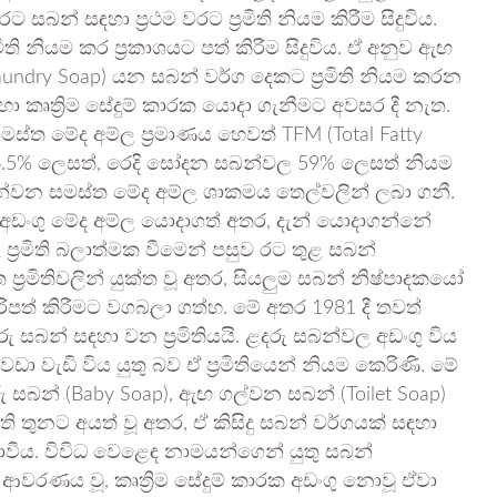
 සබන් සඳහා ප්‍රථම වරට ප්‍රමිති නියම කිරීම සිදුවිය.
රමිති නියම කර ප්‍රකාශයට පත් කිරීම සිදුවිය. ඒ අනුව ඇඟ
aundry Soap) යන සබන් වර්ග දෙකට ප්‍රමිති නියම කරන
හා කෘත්‍රිම සේදුම් කාරක යොදා ගැනීමට අවසර දී නැත.
සමස්ත මේද අම්ල ප්‍රමාණය හෙවත් TFM (Total Fatty
76.5% ලෙසත්, රෙදි සෝදන සබන්වල 59% ලෙසත් නියම
ුන්වන සමස්ත මේද අම්ල ශාකමය තෙල්වලින් ලබා ගනී.
 අඩංගු මේද අම්ල යොදාගත් අතර, දැන් යොදාගන්නේ
ප්‍රමිති බලාත්මක වීමෙන් පසුව රට තුළ සබන්
මිතිවලින් යුක්ත වූ අතර, සියලුම සබන් නිෂ්පාදකයෝ
රිපත් කිරීමට වගබලා ගත්හ. මේ අතර 1981 දී තවත්
දරු සබන් සඳහා වන ප්‍රමිතියයි. ළදරු සබන්වල අඩංගු විය
ා වැඩි විය යුතු බව ඒ ප්‍රමිතියෙන් නියම කෙරිණි. මේ
සබන් (Baby Soap), ඇඟ ගල්වන සබන් (Toilet Soap)
ති තුනට අයත් වූ අතර, ඒ කිසිදු සබන් වර්ගයක් සඳහා
ොවීය. විවිධ වෙළෙඳ නාමයන්ගෙන් යුතු සබන්
 ආවරණය වූ, කෘත්‍රිම සේදුම් කාරක අඩංගු නොවූ ඒවා