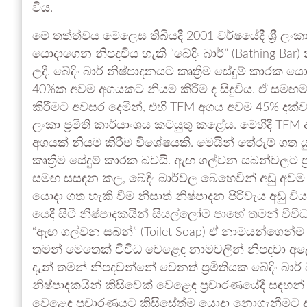
විය.
මේ තත්ත්වය මෙලෙස තිබියදී 2001 වර්ෂයේදී ශ්‍රී ලංකා 
යොදාගෙන නිපදවිය හැකි “බේදිං බාර්” (Bathing Bar
ලදී. බේදිං බාර් නිෂ්පාදනයට කෘත්‍රිම සේදුම් කාර
40%ක අවම අගයකට නියම කිරීම ද සිදුවිය. ඒ සමඟම ර
කිරීමට අවසර දෙමින්, එහි TFM අගය අවම 45% දක්වා 
ලංකා ප්‍රමිති කාර්යාංශය කටයුතු කළේය. මෙහිදී 
අගයක් නියම කිරීම විශේෂයකි. මෙයින් තේරුම් ගත යුත
කෘත්‍රිම සේදුම් කාරක බවයි. ඇඟ ගල්වන සබන්වලට ප්
සමඟ සසඳන කල, බේදිං බාර්වල බෙහෙවින් අඩු අවම TFM
යොදා ගත හැකි වීම නිසාත් නිෂ්පාදන පිරිවැය අඩු
යෙදී සිටි නිෂ්පාදකයින් සියල්ලෝම පාහේ තමන් විව
“ඇඟ ගල්වන සබන්” (Toilet Soap) ඒ නාමයන්ගෙන්ම “
තමන් මෙතෙක් විවිධ වෙළෙඳ නාමවලින් නිපදවා 
දැන් තමන් නිපදවන්නේ වෙනත් ප්‍රමිතියක බේදිං බාර් 
නිෂ්පාදකයින් කිසිවෙක් වෙළෙඳ ප්‍රචාරණයේදී සඳහන්
වෙළෙඳ ප්‍රචාරණයට කිසිසේත්ම යොදා නොගැනීමට ද ඔ