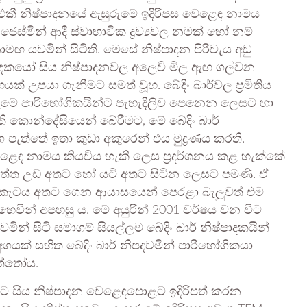
ෝ, එකී නිෂ්පාදනයේ ඇසුරුමේ ඉදිරිපස වෙළෙඳ නාමය
ජෙස්මින් ආදී ස්වාභාවික ද්‍රව්‍යවල නමක් හෝ නම්
 යවමින් සිටිති. මෙසේ නිෂ්පාදන පිරිවැය අඩු
්පාදකයෝ සිය නිෂ්පාදනවල අලෙවි මිල ඇඟ ගල්වන
් උපයා ගැනීමට සමත් වූහ. බේදිං බාර්වල ප්‍රමිතිය
ුරුමේ පාරිභෝගිකයින්ට පැහැදිලිව පෙනෙන ලෙසට හා
ි කොන්දේසියෙන් බේරීමට, මේ බේදිං බාර්
ග පැත්තේ ඉතා කුඩා අකුරෙන් එය මුද්‍රණය කරති.
ෙඳ නාමය කියවිය හැකි ලෙස ප්‍රදර්ශනය කළ හැක්කේ
 පැත්ත උඩ අතට හෝ යටි අතට සිටින ලෙසට පමණි. ඒ
 කැටය අතට ගෙන ආයාසයෙන් පෙරළා බැලුවත් එම
හෙවින් අපහසු ය. මේ අයුරින් 2001 වර්ෂය වන විට
ින් සිටි සමාගම් සියල්ලම බේදිං බාර් නිෂ්පාදකයින්
M අගයක් සහිත බේදිං බාර් නිපදවමින් පාරිභෝගිකයා
ත්තෝය.
තියට සිය නිෂ්පාදන වෙළෙඳපොළට ඉදිරිපත් කරන