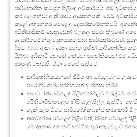
පාරිභෝගිකයන් වෙනුවෙන් සාධාරණ වෙළෙඳ පොළක් ඇ
පාරිභෝගික කටයුතු පිළිබඳ අධිකාරියයි. එම අධිකාරි
කර බලගන්වා ඇති රාජ්‍ය ආයතනයකි. මෙම අධිකාරිය ස
කළේ අභ්‍යන්තර වෙළෙඳ දෙපාර්තමේන්තුවයි. අභ්‍
අයිතිවාසිකම් වෙනුවෙන් බලතල පවරා තිබුණේ අභ්‍
දෙපාර්තමේන්තු ව්‍යුහයකට වඩා කාර්යක්ෂමවත්, පුළ
දීමට 2003 අංක 9 දරන පනත මඟින් පාරිභෝගික කටයු
පිළිබඳ අධිකාරී පනතේ හත්වන වගන්තියෙන් එම අධිකා
අරමුණු හතරකි. ඒවා මෙසේ දැක්වේ.
පාරිභෝගිකයන්ගේ ජීවිත හා දේපළවලට උපද්‍රව
එරෙහිව පාරිභෝගිකයන් ආරක්ෂා කිරීම.
අසාධාරණ වෙළෙඳ පිළිවෙත්වලට විරුද්ධව පාර
අයිතිවාසිකම්වලට නිසි සැලකිල්ල දැක්වීම සහත
හැකි සෑම විටම පාරිභෝගිකයන්ට තරගකාරී මිල
අසාධාරණ වෙළෙඳ පිළිවෙත්, සීමිත වෙළෙඳ පිළ
යම් ආකාරයක පාරිභෝගික සූරාකෑම්වලට එරෙහ