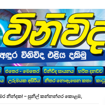
්
එතෙර - මෙතෙර
විනිවිද සායනය
හරිත දනව්ව
කය
උරුමයක අසිරිය
නිතර නොඇසෙන කතා
කාටූ
ය මර නින්දක! – සුනිල් කන්නන්ගර කොළඹ,