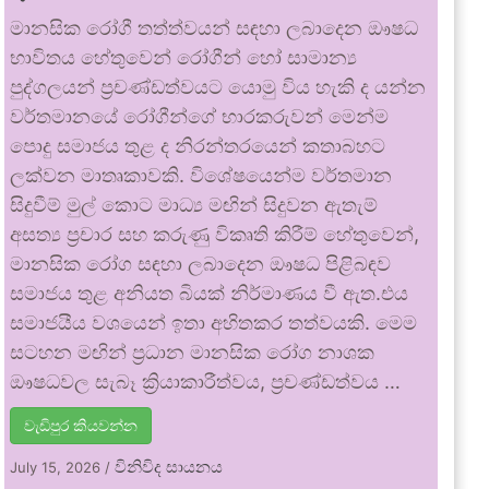
මානසික රෝගී තත්ත්වයන් සඳහා ලබාදෙන ඖෂධ
භාවිතය හේතුවෙන් රෝගීන් හෝ සාමාන්‍ය
පුද්ගලයන් ප්‍රචණ්ඩත්වයට යොමු විය හැකි ද යන්න
වර්තමානයේ රෝගීන්ගේ භාරකරුවන් මෙන්ම
පොදු සමාජය තුළ ද නිරන්තරයෙන් කතාබහට
ලක්වන මාතෘකාවකි. විශේෂයෙන්ම වර්තමාන
සිදුවීම් මුල් කොට මාධ්‍ය මඟින් සිදුවන ඇතැම්
අසත්‍ය ප්‍රචාර සහ කරුණු විකෘති කිරීම් හේතුවෙන්,
මානසික රෝග සඳහා ලබාදෙන ඖෂධ පිළිබඳව
සමාජය තුළ අනියත බියක් නිර්මාණය වී ඇත.එය
සමාජයීය වශයෙන් ඉතා අහිතකර තත්වයකි. මෙම
සටහන මඟින් ප්‍රධාන මානසික රෝග නාශක
ඖෂධවල සැබෑ ක්‍රියාකාරීත්වය, ප්‍රචණ්ඩත්වය …
වැඩිපුර කියවන්න
විනිවිද සායනය
July 15, 2026
/