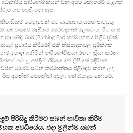
ු අධිකාරිය පාරිභෝගිකයන් වන අපට කොතරම් වැදගත්
රුම් ගත හැකි වනු ඇත.
යිතිවාසිකම් වෙනුවෙන් එම ආයතනය සමඟ කටයුතු
පාඨක ඔබ හමුවේ තැබීමේ පෙරවදනක් ලෙසට ය. මීට මාස
 බේදිං බාර් (Bathing Bar) කර්මාන්තය පිළිබඳවත්,
ොළේ ප්‍රචාරය කිරීමේදී එකී නිෂ්පාදනවල ප්‍රමිතිගත
ම් යොදා ගනිමින් පාරිභෝගිකයා රවටා ක්‍රියා කරන
ින්ගේ මොළ සේදීම” ශීර්ෂයෙන් ලිපියක් ඉදිරිපත්
ප විසින් මෙරට සබන් කර්මාන්තය පිළිබඳව කරන ලද
ා මිස අතනින් මෙතනින් අවුලා ගත් ඕපාදූප නොවේ.
ුම් පිරිසිදු කිරීමට සබන් භාවිතා කිරීම
භක අවධියේය. එදා මුලින්ම සබන්