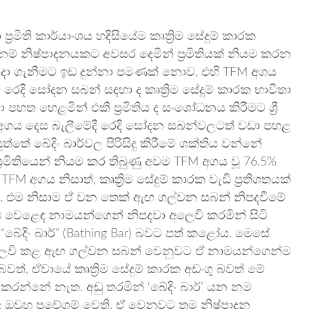
ප්‍රමිති කාර්යාංශය හදිසියේම කෘත්‍රිම සේදුම් කාරක
) නම් නිෂ්පාදනයකට අවසර දෙමින් ප්‍රමිතියක් නියම කරන
ක යොදා ගැනීමට ඉඩ දුන්නා පමණක් නොව, එහි TFM අගය
ෙදි සෝදන සබන් සඳහා ද කෘත්‍රිම සේදුම් කාරක භාවිතා
පහත හෙළමින් එකී ප්‍රමිතිය ද සංශෝධනය කිරීමට ශ්‍රී
TFM අගය දෙස බැලීමේදී රෙදි සෝදන සබන්වලටත් වඩා පහළ
්තේ බේදිං බාර්වල පිරිසිදු කිරීමේ ශක්තිය වන්නේ
‍රමිතියෙන් නියම කර තිබුණු අවම TFM අගය වූ 76.5%
 අගය නිසාත්, කෘත්‍රිම සේදුම් කාරක වැඩි ප්‍රතිශතයක්
 විය. එම නිසාම ඒ වන තෙක් ඇඟ ගල්වන සබන් නිපදවීමේ
ිධ වෙළෙඳ නාමයන්ගෙන් නිපදවා අලෙවි කරමින් සිටි
බේදිං බාර්” (Bathing Bar) බවට පත් කළෝය. මෙසේ
අලෙවි කළ ඇඟ ගල්වන සබන් වෙනුවට ඒ නාමයන්ගෙන්ම
බවත්, ඒවායේ කෘත්‍රිම සේදුම් කාරක අඩංගු බවත් මේ
 කරන්නේ නැත. අඩු තරමින් ‘බේදිං බාර්’ යන නම
වුහු ප්‍රවේශම් වෙති. ඒ වෙනුවට තම නිෂ්පාදන