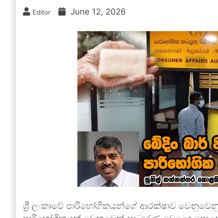
June 12, 2026
Editor
ශ්‍රී ලංකාවේ පාරිභෝගිකයන්ගේ ආරක්ෂාව වෙනුවෙනුත