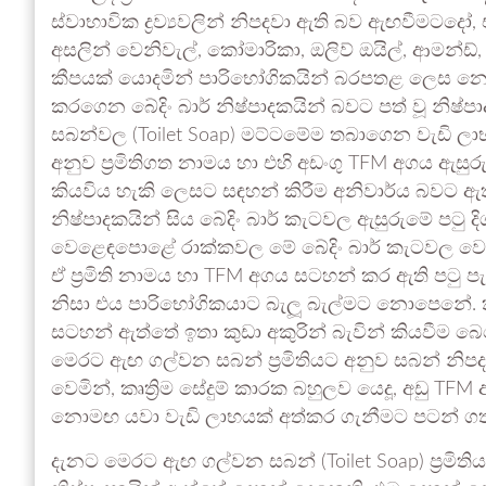
ස්වාභාවික ද්‍රව්‍යවලින් නිපදවා ඇති බව ඇඟවීමටද
අසලින් වෙනිවැල්, කෝමාරිකා, ඔලිව් ඔයිල්, ආමන්ඩ්, 
කීපයක් යොදමින් පාරිභෝගිකයින් බරපතළ ලෙස නොමඟ
කරගෙන බේදිං බාර් නිෂ්පාදකයින් බවට පත් වූ නිෂ
සබන්වල (Toilet Soap) මට්ටමේම තබාගෙන වැඩි ලාභයක
අනුව ප්‍රමිතිගත නාමය හා එහි අඩංගු TFM අගය ඇස
කියවිය හැකි ලෙසට සඳහන් කිරීම අනිවාර්ය බවට ඇත
නිෂ්පාදකයින් සිය බේදිං බාර් කැටවල ඇසුරුමේ පටු දි
වෙළෙඳපොළේ රාක්කවල මේ බේදිං බාර් කැටවල වෙළ
ඒ ප්‍රමිති නාමය හා TFM අගය සටහන් කර ඇති පටු
නිසා එය පාරිභෝගිකයාට බැලූ බැල්මට නොපෙනේ.
සටහන් ඇත්තේ ඉතා කුඩා අකුරින් බැවින් කියවීම බෙ
මෙරට ඇඟ ගල්වන සබන් ප්‍රමිතියට අනුව සබන් නිපදවම
වෙමින්, කෘත්‍රිම සේදුම් කාරක බහුලව යෙදූ, අඩු TF
නොමඟ යවා වැඩි ලාභයක් අත්කර ගැනීමට පටන් ග
දැනට මෙරට ඇඟ ගල්වන සබන් (Toilet Soap) ප්‍රමි