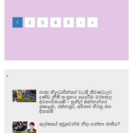
1
2
3
4
5
›
»
.
රාජ්‍ය නිලධාරීන්ගේ වැරදි තීරණවලට
දණ්ඩ නීති සංග්‍රහය යෙදවීම බරපතල
අවභාවිතයකි – සුනිල් කන්නන්ගර
කොළඹ, රත්නපුර, අම්පාර හිටපු මහ
දිසාපති
ලෝකයේ අඩුවෙන්ම නිදා ගන්නා ජාතිය?