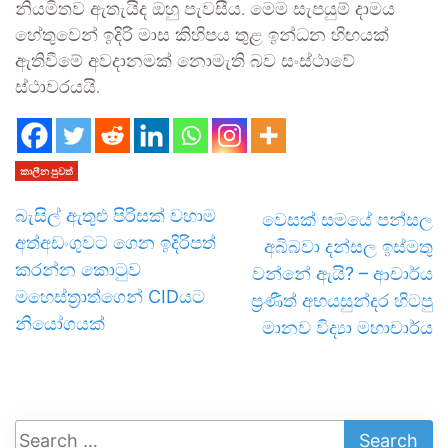
නියමිතව ඇතැයිද ඔහු පැවසීය. මෙම සැපයුම් දාමය
හේතුවෙන් ඉදිරි මාස කිහිපය තුළ ඉන්ධන හිඟයක්
ඇතිවීමේ අවදානමක් නොමැති බව සංස්ථාවේ
ස්ථාවරයයි.
කාලීන පුවත්
බැසිල් ඇතුළු පිරිසක් වහාම
වෙසක් සමයේ පන්සල
අත්අඩංගුවට ගෙන ඉදිරිපත්
අබිබවා දන්සල ඉස්මතු
කරන්න කොටුව
වන්නේ ඇයි? – ආචාර්ය
මහෙස්ත්‍රාත්ගෙන් CIDයට
ප්‍රණීත් අභයසුන්දර හිටපු
නියෝගයක්
මානව විද්‍යා මහාචාර්ය