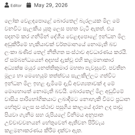
May 29, 2026
Editor
ලෝක වෙළඳපොළේ බොරතෙල් බැරලයක මිල මේ
වනවිට සැලකිය යුතු ලෙස පහත වැටී ඇතත්, එය
පදනම් කර ගනිමින් දේශීය වෙළඳපොළේ ඉන්ධන මිල
අඩුකිරීමේ හැකියාවක් වර්තමානයේ නොමැති බව
ලංකා ඛණිජ තෙල් නීතිගත සංස්ථාව අවධාරණය කරයි.
ඒ සම්බන්ධයෙන් අදහස් දැක්වූ එහි කළමනාකාර
අධ්‍යක්ෂ මයුර නෙත්තිකුමාර මහතා පැවසුවේ, පවතින
මූල්‍ය හා මෙහෙයුම් තත්ත්වය සැලකිල්ලට ගත්විට
ඉන්ධන මිල ඉහළ දැමීමේ දැඩි අවශ්‍යතාවක් ද මේ
මොහොතේ නොමැති බවයි. බොරතෙල් මිල අඩුවීමේ
වාසිය පාරිභෝගිකයාට ලබාදීමට නොහැකි වීමට ප්‍රධාන
හේතුව ලෙස සංස්ථාව පසුගිය කාලයේ දරන ලද පාඩු
පියවා ගැනීම සහ රුපියලේ විනිමය අනුපාත
උච්චාවචනයන් හේතුවෙන් ඇතිවන පිරිවැය
කළමනාකරණය කිරීම දක්වා ඇත.