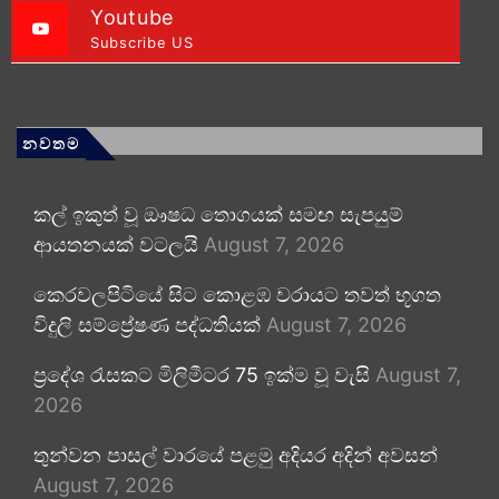
Youtube
Subscribe US
නවතම
කල් ඉකුත් වූ ඖෂධ තොගයක් සමඟ සැපයුම්
ආයතනයක් වටලයි
August 7, 2026
කෙරවලපිටියේ සිට කොළඹ වරායට තවත් භූගත
විදුලි සම්ප්‍රේෂණ පද්ධතියක්
August 7, 2026
ප්‍රදේශ රැසකට මිලිමීටර 75 ඉක්ම වූ වැසි
August 7,
2026
තුන්වන පාසල් වාරයේ පළමු අදියර අදින් අවසන්
August 7, 2026