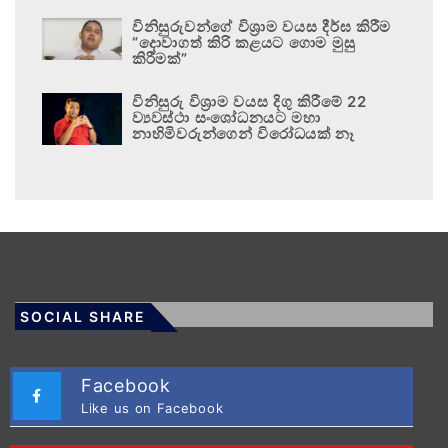
විනිසුරුවන්ගේ විශ්‍රාම වයස දීර්ඝ කිරීම
“දොවාගත් කිරි කළයට ගොම මුසු
කිරීමක්”
විනිසුරු විශ්‍රාම වයස දිගු කිරීමේ 22
ව්‍යවස්ථා සංශෝධනයට මහා
නාහිමිවරුන්ගෙන් විරෝධයක් නෑ
SOCIAL SHARE
Facebook
Like us on Facebook