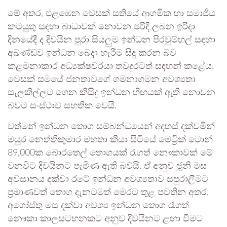
මේ අතර, එළඹෙන වෙසක් සතියේ ආගමික හා සමාජීය
කටයුතු සඳහා බාධාවක් නොවන පරිදි ලබන ඉරිදා
දිනයේදී ද දිවයින පුරා සියලුම ඉන්ධන පිරවුම්හල් සඳහා
අඛණ්ඩව ඉන්ධන බෙදා හැරීම සිදු කරන බව
කළමනාකාර අධ්‍යක්ෂවරයා තවදුරටත් සඳහන් කළේය.
වෙසක් සමයේ ජනතාවගේ ගමනාගමන අවශ්‍යතා
සැලකිල්ලට ගෙන කිසිදු ඉන්ධන හිඟයක් ඇති නොවන
බවට සංස්ථාව සහතික වෙයි.
වත්මන් ඉන්ධන තොග සම්බන්ධයෙන් අදහස් දක්වමින්
මයුර නෙත්තිකුමාර මහතා කියා සිටියේ මෙට්‍රික් ටොන්
89,000ක බොරතෙල් තොගයක් රැගත් නෞකාවක් මේ
වනවිට දිවයිනට පැමිණ ඇති බවයි. ඒ අනුව ජූනි මස
අවසානය දක්වා රටේ ඉන්ධන අවශ්‍යතාව සපුරාලීමට
ප්‍රමාණවත් තොග දැනටමත් මෙරට තුළ පවතින අතර,
අගෝස්තු මස දක්වා අවශ්‍ය ඉන්ධන තොග රැගත්
නෞකා කාලසටහනකට අනුව දිවයිනට ළඟා වීමට