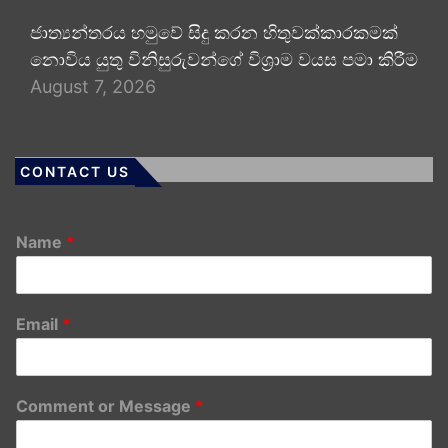
ජාත්‍යන්තරය හමුවේ සිදු කරන හිතුවක්කාරකමක්
නොවිය යුතු විනිසුරුවන්ගේ විශ්‍රාම වයස පමා කිරීම
August 7, 2026
CONTACT US
Name
*
Email
*
Comment or Message
*