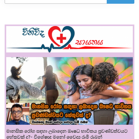
මානසික රෝග සඳහා ලබාදෙන ඖෂධ භාවිතය ප්‍රචණ්ඩත්වයට
හේතුවක් ද?- විශේෂඥ මනෝ වෛද්‍ය රූමි රූබන්