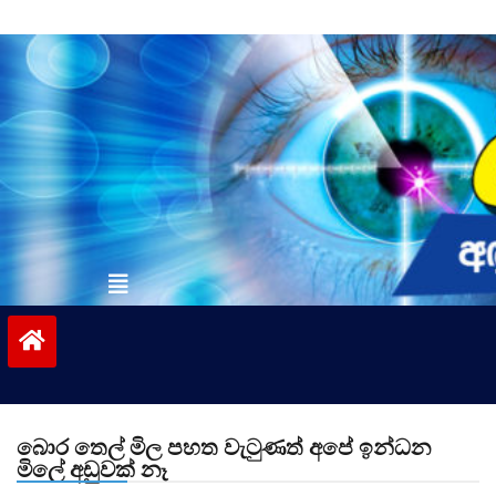
Skip
to
content
vinivida.lk
බොර තෙල් මිල පහත වැටුණත් අපේ ඉන්ධන
මිලේ අඩුවක් නෑ