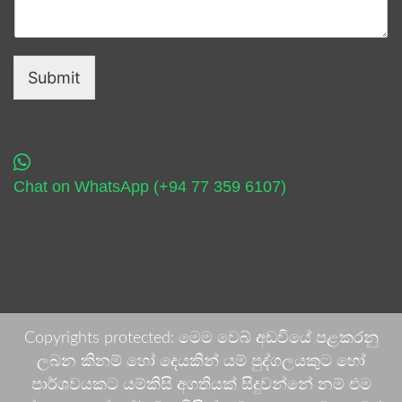
Submit
Chat on WhatsApp (+94 77 359 6107)
Copyrights protected: මෙම වෙබ් අඩවියේ පළකරනු
ලබන කිනම් හෝ දෙයකින් යම් පුද්ගලයකුට හෝ
පාර්ශවයකට යම්කිසි අගතියක් සිදුවන්නේ නම් එම