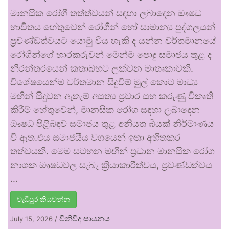
මානසික රෝගී තත්ත්වයන් සඳහා ලබාදෙන ඖෂධ
භාවිතය හේතුවෙන් රෝගීන් හෝ සාමාන්‍ය පුද්ගලයන්
ප්‍රචණ්ඩත්වයට යොමු විය හැකි ද යන්න වර්තමානයේ
රෝගීන්ගේ භාරකරුවන් මෙන්ම පොදු සමාජය තුළ ද
නිරන්තරයෙන් කතාබහට ලක්වන මාතෘකාවකි.
විශේෂයෙන්ම වර්තමාන සිදුවීම් මුල් කොට මාධ්‍ය
මඟින් සිදුවන ඇතැම් අසත්‍ය ප්‍රචාර සහ කරුණු විකෘති
කිරීම් හේතුවෙන්, මානසික රෝග සඳහා ලබාදෙන
ඖෂධ පිළිබඳව සමාජය තුළ අනියත බියක් නිර්මාණය
වී ඇත.එය සමාජයීය වශයෙන් ඉතා අහිතකර
තත්වයකි. මෙම සටහන මඟින් ප්‍රධාන මානසික රෝග
නාශක ඖෂධවල සැබෑ ක්‍රියාකාරීත්වය, ප්‍රචණ්ඩත්වය
…
වැඩිපුර කියවන්න
විනිවිද සායනය
July 15, 2026
/