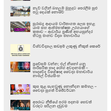
නැව් වලින් බහලුම් මුහුදට පෙරලීම සුළු
පටු දෙයක් නොවේ
සුරාබදු ආදායම වාර්තාගත ලෙස ඉහළ
යාම සහ ආත්මභක්ෂක උරගයාගේ
කතාව – ආචාර්ය ප්‍රණීත් අභයසුන්දර
හිටපු මානව විද්‍යා මහාචාර්ය
විශ්වවිද්‍යාල කඩඉම් ලකුණු නිකුත් කෙරේ
ප්‍රවේසම් වන්න; එල් නිනෝ යනු
පාරිසරික හෘද රෝග අවදානමකි –
හෘදවේද විශේෂඥ වෛද්‍ය මහාචාර්ය
නාමල් විජයසිංහ
කුස තුළ සැඟවුණු නොනිදන කම්හල –
වෛද්‍ය සුගත් විජේවර්ධන
අපරාධ නීතියේ පරම පදනම හෙවත්
වරදට සරිලන දඬුවම