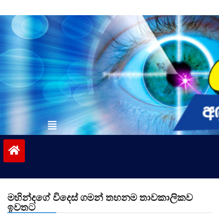
Skip
to
content
vinivida.lk
මහින්දගේ විදෙස් ගමන් තහනම තාවකාලිකව
ඉවතට