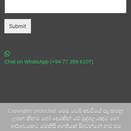
Submit
Chat on WhatsApp (+94 77 359 6107)
Copyrights protected: මෙම වෙබ් අඩවියේ පළකරනු
ලබන කිනම් හෝ දෙයකින් යම් පුද්ගලයකුට හෝ
පාර්ශවයකට යම්කිසි අගතියක් සිදුවන්නේ නම් එම