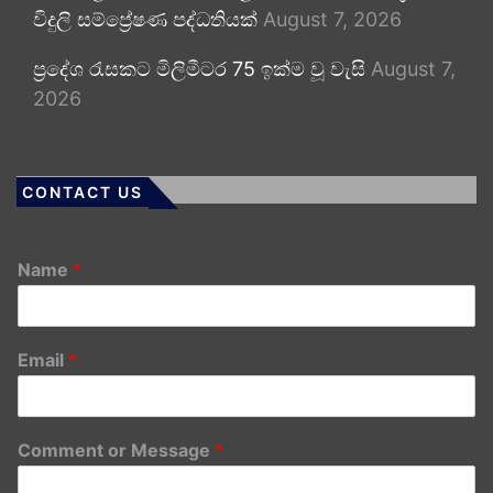
විදුලි සම්ප්‍රේෂණ පද්ධතියක්
August 7, 2026
ප්‍රදේශ රැසකට මිලිමීටර 75 ඉක්ම වූ වැසි
August 7,
2026
CONTACT US
Name
*
Email
*
Comment or Message
*