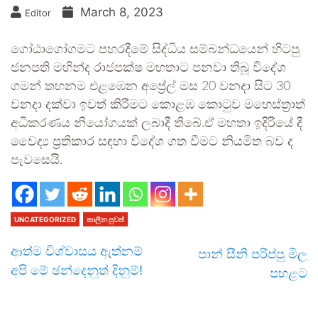
March 8, 2023
Editor
ගෝඨාගෝගමට පහරදීමේ සිද්ධිය සම්බන්ධයෙන් හිටපු
ජනපති මහින්ද රාජපක්ෂ මහතාට පනවා තිබූ විදේශ
ගමන් තහනම එළඹෙන අප්‍රේල් මස 20 වනදා සිට 30
වනදා දක්වා ඉවත් කිරීමට කොළඹ කොටුව මහෙස්ත්‍රාත්
අධිකරණය නියෝගයක් ලබාදී තිබේ.ඒ මහතා ඉදිරියේ දී
වෛද්‍ය ප්‍රතිකාර සඳහා විදේශ ගත වීමට නියමිත බව ද
පැවසෙයි.
UNCATEGORIZED
කාලීන පුවත්
ආත්ම විශ්වාසය ඇත්නම්
පාන් සීනි පරිප්පු මිල
අපි මේ ඡන්දෙනුත් දිනුම්!
පහළට