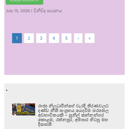
විනිවිද සායනය
July 15, 2026
/
1
2
3
4
5
›
»
.
රාජ්‍ය නිලධාරීන්ගේ වැරදි තීරණවලට
දණ්ඩ නීති සංග්‍රහය යෙදවීම බරපතල
අවභාවිතයකි – සුනිල් කන්නන්ගර
කොළඹ, රත්නපුර, අම්පාර හිටපු මහ
දිසාපති