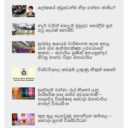
ලෝකයේ අඩුවෙන්ම නිදා ගන්නා ජාතිය?
නැව් වලින් බහලුම් මුහුදට පෙරලීම සුළු
පටු දෙයක් නොවේ
සුරාබදු ආදායම වාර්තාගත ලෙස ඉහළ
යාම සහ ආත්මභක්ෂක උරගයාගේ
කතාව – ආචාර්ය ප්‍රණීත් අභයසුන්දර
හිටපු මානව විද්‍යා මහාචාර්ය
විශ්වවිද්‍යාල කඩඉම් ලකුණු නිකුත් කෙරේ
ප්‍රවේසම් වන්න; එල් නිනෝ යනු
පාරිසරික හෘද රෝග අවදානමකි –
හෘදවේද විශේෂඥ වෛද්‍ය මහාචාර්ය
නාමල් විජයසිංහ
කුස තුළ සැඟවුණු නොනිදන කම්හල –
වෛද්‍ය සුගත් විජේවර්ධන