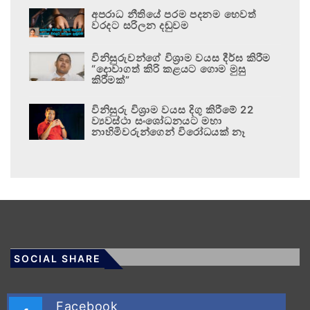
අපරාධ නීතියේ පරම පදනම හෙවත්
වරදට සරිලන දඬුවම
විනිසුරුවන්ගේ විශ්‍රාම වයස දීර්ඝ කිරීම
“දොවාගත් කිරි කළයට ගොම මුසු
කිරීමක්”
විනිසුරු විශ්‍රාම වයස දිගු කිරීමේ 22
ව්‍යවස්ථා සංශෝධනයට මහා
නාහිමිවරුන්ගෙන් විරෝධයක් නෑ
SOCIAL SHARE
Facebook