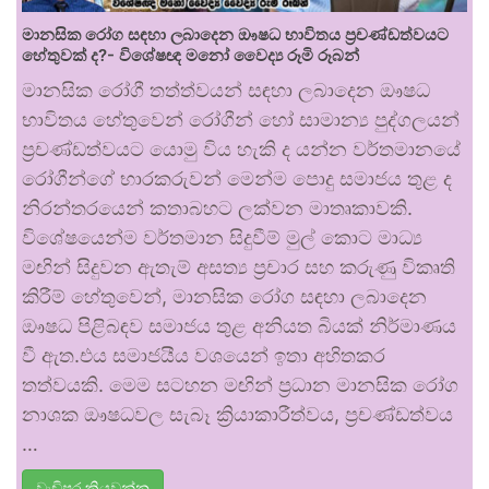
මානසික රෝග සඳහා ලබාදෙන ඖෂධ භාවිතය ප්‍රචණ්ඩත්වයට
හේතුවක් ද?- විශේෂඥ මනෝ වෛද්‍ය රූමි රූබන්
මානසික රෝගී තත්ත්වයන් සඳහා ලබාදෙන ඖෂධ
භාවිතය හේතුවෙන් රෝගීන් හෝ සාමාන්‍ය පුද්ගලයන්
ප්‍රචණ්ඩත්වයට යොමු විය හැකි ද යන්න වර්තමානයේ
රෝගීන්ගේ භාරකරුවන් මෙන්ම පොදු සමාජය තුළ ද
නිරන්තරයෙන් කතාබහට ලක්වන මාතෘකාවකි.
විශේෂයෙන්ම වර්තමාන සිදුවීම් මුල් කොට මාධ්‍ය
මඟින් සිදුවන ඇතැම් අසත්‍ය ප්‍රචාර සහ කරුණු විකෘති
කිරීම් හේතුවෙන්, මානසික රෝග සඳහා ලබාදෙන
ඖෂධ පිළිබඳව සමාජය තුළ අනියත බියක් නිර්මාණය
වී ඇත.එය සමාජයීය වශයෙන් ඉතා අහිතකර
තත්වයකි. මෙම සටහන මඟින් ප්‍රධාන මානසික රෝග
නාශක ඖෂධවල සැබෑ ක්‍රියාකාරීත්වය, ප්‍රචණ්ඩත්වය
…
වැඩිපුර කියවන්න