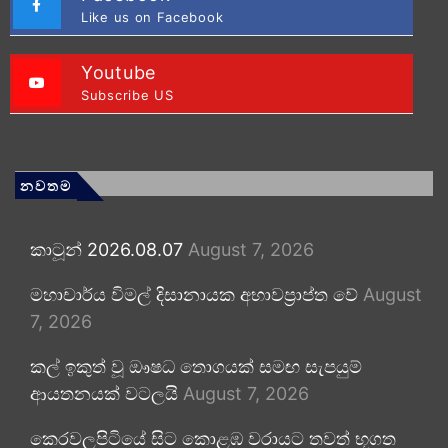
Like us on Facebook
Youtube
Subscribe US
නවතම
කාටූන් 2026.08.07
August 7, 2026
මහාචාර්ය විමල් දිසානායක අභාවප්‍රාප්ත වේ
August
7, 2026
කල් ඉකුත් වූ ඖෂධ තොගයක් සමඟ සැපයුම්
ආයතනයක් වටලයි
August 7, 2026
කෙරවලපිටියේ සිට කොළඹ වරායට තවත් භූගත