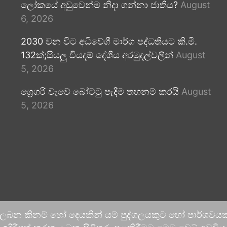
ලෝකයේ අඩුවෙන්ම නිදා ගන්නා ජාතිය?
August
6, 2026
2030 වන විට අධිවේගී මාර්ග පද්ධතියට කි.මී.
132ක්;සියලු වියදම් දේශීය අරමුදල්වලින්
August
5, 2026
ග්‍රෙගරි වැවේ බෝට්ටු පැදීම තහනම් කරයි
August
5, 2026
 ලබන කිනම් හෝ දෙයකින් යම් පුද්ගලයකුට හෝ පාර්ශවයකට