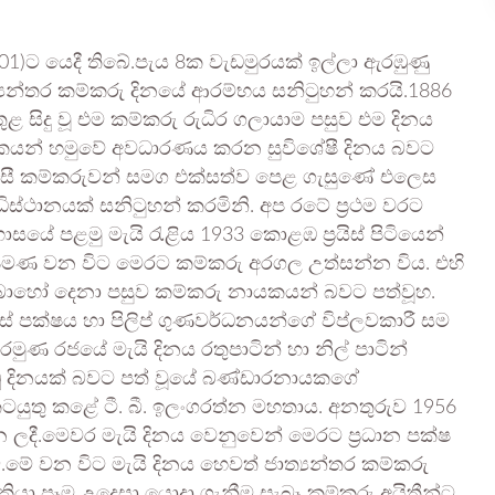
ද(01)ට යෙදී තිබේ.පැය 8ක වැඩමුරයක් ඉල්ලා ඇරඹුණු
්‍යන්තර කම්කරු දිනයේ ආරම්භය සනිටුහන් කරයි.1886
 සිදු වූ එම කම්කරු රුධිර ගලායාම පසුව එම දිනය
කයන් හමුවේ අවධාරණය කරන සුවිශේෂී දිනය බවට
ෝකවාසී කම්කරුවන් සමග එක්සත්ව පෙළ ගැසුණේ එලෙස
ස්ථානයක් සනිටුහන් කරමිනි. අප රටේ ප්‍රථම වරට
සයේ පළමු මැයි රැළිය 1933 කොළඹ ප්‍රයිස් පිටියෙන්
7 පමණ වන විට මෙරට කම්කරු අරගල උත්සන්න විය. එහි
ි වූ බොහෝ දෙනා පසුව කම්කරු නායකයන් බවට පත්වූහ.
හස් පක්ෂය හා පිලිප් ගුණවර්ධනයන්ගේ විප්ලවකාරී සම
මුණ රජයේ මැයි දිනය රතුපාටින් හා නිල් පාටින්
වාඩු දිනයක් බවට පත් වූයේ බණ්ඩාරනායකගේ
යුතු කළේ ටී. බී. ඉලංගරත්න මහතාය. අනතුරුව 1956
න ලදී.මෙවර මැයි දිනය වෙනුවෙන් මෙරට ප්‍රධාන පක්ෂ
මේ වන විට මැයි දිනය හෙවත් ජාත්‍යන්තර කම්කරු
යා පෑම උදෙසා යොදා ගැනීම සැබෑ කම්කරු අයිතීන්ට