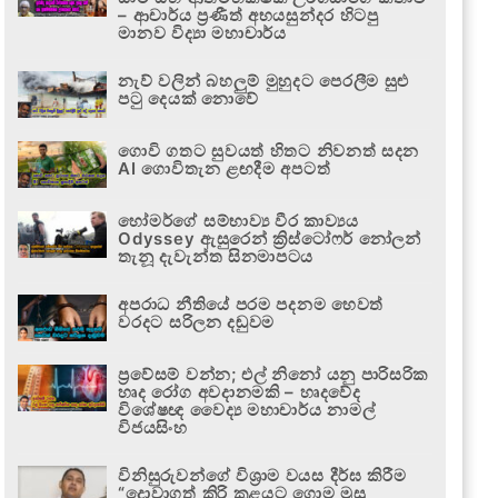
– ආචාර්ය ප්‍රණීත් අභයසුන්දර හිටපු
මානව විද්‍යා මහාචාර්ය
නැව් වලින් බහලුම් මුහුදට පෙරලීම සුළු
පටු දෙයක් නොවේ
ගොවි ගතට සුවයත් හිතට නිවනත් සදන
AI ගොවිතැන ළඟදීම අපටත්
හෝමර්ගේ සම්භාව්‍ය වීර කාව්‍යය
Odyssey ඇසුරෙන් ක්‍රිස්ටෝෆර් නෝලන්
තැනූ දැවැන්ත සිනමාපටය
අපරාධ නීතියේ පරම පදනම හෙවත්
වරදට සරිලන දඬුවම
ප්‍රවේසම් වන්න; එල් නිනෝ යනු පාරිසරික
හෘද රෝග අවදානමකි – හෘදවේද
විශේෂඥ වෛද්‍ය මහාචාර්ය නාමල්
විජයසිංහ
විනිසුරුවන්ගේ විශ්‍රාම වයස දීර්ඝ කිරීම
“දොවාගත් කිරි කළයට ගොම මුසු