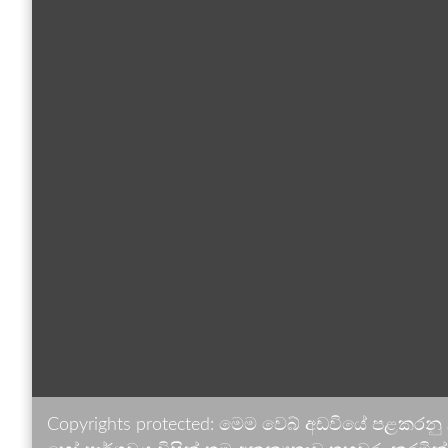
Copyrights protected: මෙම වෙබ් අඩවියේ පළකරනු