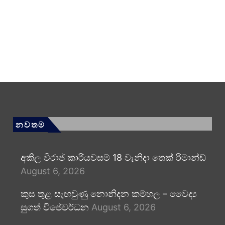
නවතම
අකිල විරාජ් කාරියවසම් 18 වැනිදා තෙක් රිමාන්ඩ්
August 6, 2026
කුස තුළ සැඟවුණු නොනිදන කම්හල – වෛද්‍ය
සුගත් විජේවර්ධන
August 6, 2026