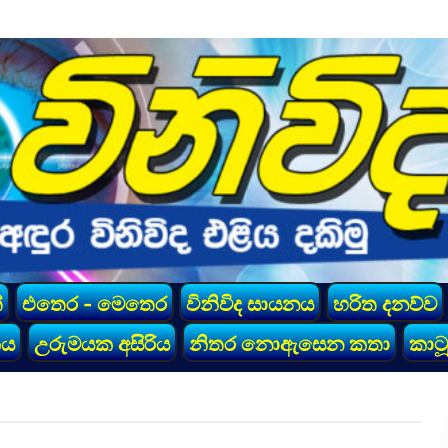
්
එතෙර - මෙතෙර
විනිවිද සායනය
හරිත දනව්ව
කය
උරුමයක අසිරිය
නිතර නොඇසෙන කතා
කාටූ