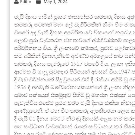
May 1, 2024
Editor
මැයි දිනය නමින් ප්‍රකට ජාත්‍යන්තර කම්කරු දිනය අ
කම්කරු සටනක් මහා ලේ වැගිරීමකින් නිමා වීම ජාත
වසරේ අද වැනි දිනක අමෙරිකාවේ චිකාගෝ නගරය තුළ
ලොව පුරා වැඩකරන ජනතාවගේ අයිතිවාසිකම් පාල
පරිවර්තනය විය. ශ්‍රී ලංකාවේ කම්කරු ප්‍රජාව ල
තම අයිතීන් දිනාගැනීමේ අඛණ්ඩ අරගලයේ නව සන්ධි
කම්කරු දිනය සැමරුවේ 1927 වසරේ දී ය. ලංකා ඉතිහා
ආරම්භ වී ගාලු මුවදොර පිටියෙන් අවසන් විය.194
දී වැඩ වර්ජනයක් සිදු වූයෙන් එහි දී රැකියා අහිම
1956 දී අගමැති බණ්ඩාරනායකයන්ගේ ශ්‍රී ලංකා නිද
සමාජ පක්ෂයත් එකමුතුව පිහිට වූ මහජන එක්සත් පෙර
පැවැත්විය.එසේම ප‍්‍රථම වරට මැයි දිනය ජාතික නි
ආණ්ඩුවෙනි. ඒ වන විට කම්කරු ඇමතිවරයා ලෙස කට
දී මැයි 01 දිනය මෙරට නිවාඩු දිනයක් ලෙස නම් කර
සහ සංවිධාන වැඩසටහන් රැසක් සංවිධානය කර තිබේ.
දිනය අප රටේ දේශපාලන පක්ෂ තම ජන බලය රටට කි