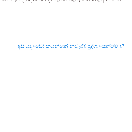
අපි යාලුවෝ කියන්නේ නිවැරදි පුද්ගලයන්ටම ද?