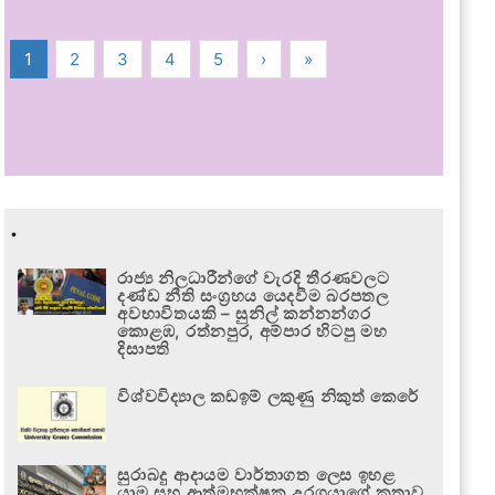
1
2
3
4
5
›
»
.
රාජ්‍ය නිලධාරීන්ගේ වැරදි තීරණවලට
දණ්ඩ නීති සංග්‍රහය යෙදවීම බරපතල
අවභාවිතයකි – සුනිල් කන්නන්ගර
කොළඹ, රත්නපුර, අම්පාර හිටපු මහ
දිසාපති
විශ්වවිද්‍යාල කඩඉම් ලකුණු නිකුත් කෙරේ
සුරාබදු ආදායම වාර්තාගත ලෙස ඉහළ
යාම සහ ආත්මභක්ෂක උරගයාගේ කතාව