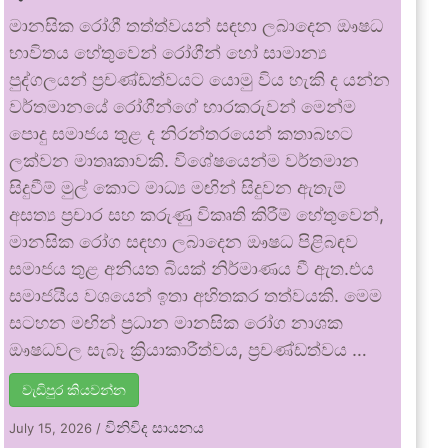
මානසික රෝගී තත්ත්වයන් සඳහා ලබාදෙන ඖෂධ
භාවිතය හේතුවෙන් රෝගීන් හෝ සාමාන්‍ය
පුද්ගලයන් ප්‍රචණ්ඩත්වයට යොමු විය හැකි ද යන්න
වර්තමානයේ රෝගීන්ගේ භාරකරුවන් මෙන්ම
පොදු සමාජය තුළ ද නිරන්තරයෙන් කතාබහට
ලක්වන මාතෘකාවකි. විශේෂයෙන්ම වර්තමාන
සිදුවීම් මුල් කොට මාධ්‍ය මඟින් සිදුවන ඇතැම්
අසත්‍ය ප්‍රචාර සහ කරුණු විකෘති කිරීම් හේතුවෙන්,
මානසික රෝග සඳහා ලබාදෙන ඖෂධ පිළිබඳව
සමාජය තුළ අනියත බියක් නිර්මාණය වී ඇත.එය
සමාජයීය වශයෙන් ඉතා අහිතකර තත්වයකි. මෙම
සටහන මඟින් ප්‍රධාන මානසික රෝග නාශක
ඖෂධවල සැබෑ ක්‍රියාකාරීත්වය, ප්‍රචණ්ඩත්වය …
වැඩිපුර කියවන්න
විනිවිද සායනය
July 15, 2026
/