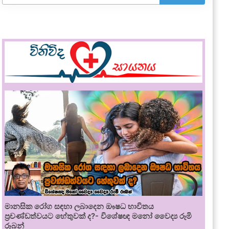
මානසික රෝග සඳහා ලබාදෙන ඖෂධ භාවිතය
ප්‍රචණ්ඩත්වයට හේතුවක් ද?- විශේෂඥ මනෝ වෛද්‍ය රූමි
රූබන්