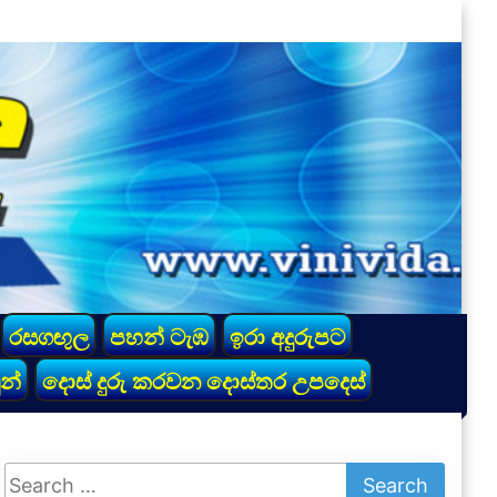
රසගඟුල
පහන් ටැඹ
ඉරා අදුරුපට
න්
දොස් දුරු කරවන දොස්තර උපදෙස්