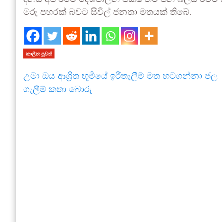
මරු පහරක් බවට සිවිල් ජනතා මතයක් තිබේ.
කාලීන පුවත්
උමා ඔය ආශ්‍රිත භූමියේ ඉරිතැලීම් මත හටගන්නා ජල
ගැලීම් කතා බොරු