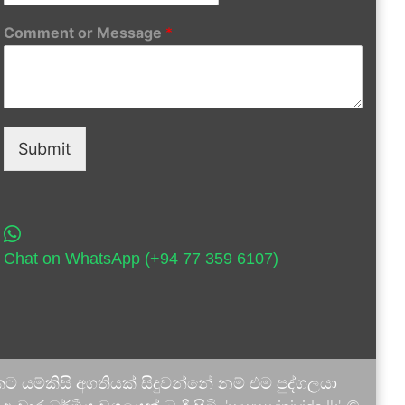
Comment or Message
*
Submit
Chat on WhatsApp (+94 77 359 6107)
 යම්කිසි අගතියක් සිදුවන්නේ නම් එම පුද්ගලයා