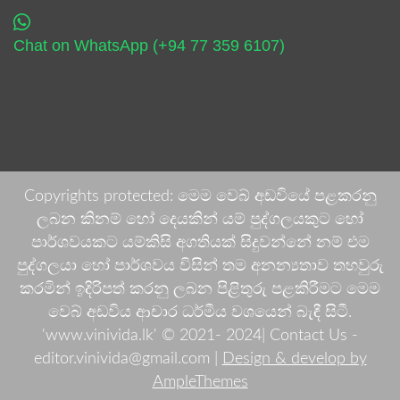
Chat on WhatsApp (+94 77 359 6107)
Copyrights protected: මෙම වෙබ් අඩවියේ පළකරනු
ලබන කිනම් හෝ දෙයකින් යම් පුද්ගලයකුට හෝ
පාර්ශවයකට යම්කිසි අගතියක් සිදුවන්නේ නම් එම
පුද්ගලයා හෝ පාර්ශවය විසින් තම අනන්‍යතාව තහවුරු
කරමින් ඉදිරිපත් කරනු ලබන පිළිතුරු පළකිරීමට මෙම
වෙබ් අඩවිය ආචාර ධර්මීය වශයෙන් බැඳී සිටී.
'www.vinivida.lk' © 2021- 2024| Contact Us -
editor.vinivida@gmail.com |
Design & develop by
AmpleThemes