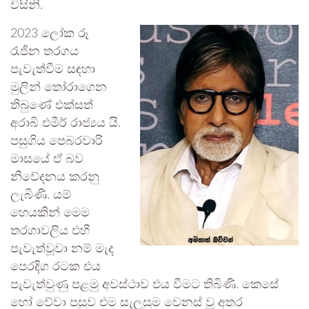
විසිනි.
2023 ලෝක රූ
රැජින තරගය
පැවැත්වීම සඳහා
මුලින් තෝරාගෙන
තිබුණේ එක්සත්
අරාබි එමීර් රාජ්‍යය යි.
පසුගිය පෙබරවාරි
මාසයේ ඒ බව
නිවේදනය කරනු
ලැබිණි. යම්
හෙයකින් මෙම
තරගාවලිය එහි
පැවැත්වූවා නම් මැද
පෙරදිග රටක එය
පැවැත්වුණු පළමු අවස්ථාව එය වීමට තිබිණි. කෙසේ
හෝ වේවා පසුව එම සැලසුම වෙනස් වූ අතර