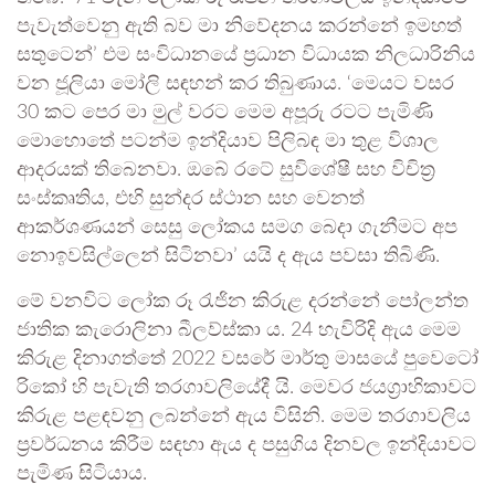
පැවැත්වෙනු ඇති බව මා නිවේදනය කරන්නේ ඉමහත්
සතුටෙන්’ එම සංවිධානයේ ප්‍රධාන විධායක නිලධාරිනිය
වන ජූලියා මෝලි සඳහන් කර තිබුණාය. ‘මෙයට වසර
30 කට පෙර මා මුල් වරට මෙම අපූරු රටට පැමිණි
මොහොතේ පටන්ම ඉන්දියාව පිලිබඳ මා තුළ විශාල
ආදරයක් තිබෙනවා. ඔබේ රටේ සුවිශේෂී සහ විචිත්‍ර
සංස්කෘතිය, එහි සුන්දර ස්ථාන සහ වෙනත්
ආකර්ශණයන් සෙසු ලෝකය සමග බෙදා ගැනීමට අප
නොඉවසිල්ලෙන් සිටිනවා’ යයි ද ඇය පවසා තිබිණි.
මේ වනවිට ලෝක රූ රැජින කිරුළ දරන්නේ පෝලන්ත
ජාතික කැරොලිනා බීලව්ස්කා ය. 24 හැවිරිදි ඇය මෙම
කිරුළ දිනාගත්තේ 2022 වසරේ මාර්තු මාසයේ පුවෙටෝ
රිකෝ හි පැවැති තරගාවලියේදී යි. මෙවර ජයග්‍රාහිකාවට
කිරුළ පළඳවනු ලබන්නේ ඇය විසිනි. මෙම තරගාවලිය
ප්‍රවර්ධනය කිරීම සඳහා ඇය ද පසුගිය දිනවල ඉන්දියාවට
පැමිණ සිටියාය.