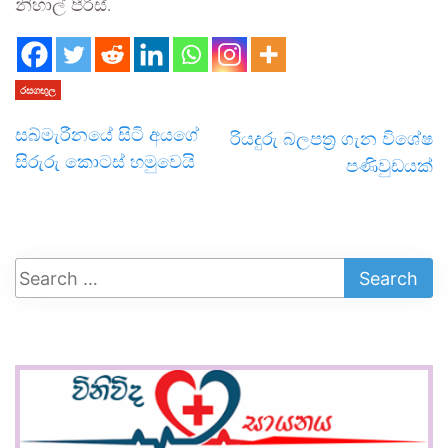
නිහාල් පීරිස්.
රසගඟුල
සබ්මැරීනයේ සිටි අයගේ
රියදුරු බලපත්‍ර ගැන විශේෂ
සිරුරු කොටස් හමුවෙයි
පණිවුඩයක්