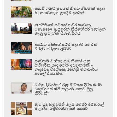
ගොවි ගතට සුවයත් හිතට නිවනත් සදන
AI ගොවිතැන ළඟදීම අපටත්
හෝමර්ගේ සම්භාව්‍ය වීර කාව්‍යය
Odyssey ඇසුරෙන් ක්‍රිස්ටෝෆර් නෝලන්
තැනූ දැවැන්ත සිනමාපටය
අපරාධ නීතියේ පරම පදනම හෙවත්
වරදට සරිලන දඬුවම
ප්‍රවේසම් වන්න; එල් නිනෝ යනු
පාරිසරික හෘද රෝග අවදානමකි –
හෘදවේද විශේෂඥ වෛද්‍ය මහාචාර්ය
නාමල් විජයසිංහ
විනිසුරුවන්ගේ විශ්‍රාම වයස දීර්ඝ කිරීම
“දොවාගත් කිරි කළයට ගොම මුසු
කිරීමක්”
නව යුද හමුදාපති ලෙස මේජර් ජෙනරාල්
නිලන්ත ප්‍රේමරත්න පත් කෙරේ