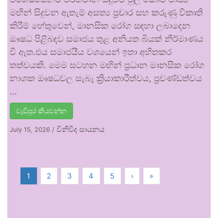
මඟින් සිදුවන ඇතැම් අසත්‍ය ප්‍රචාර සහ කරුණු විකෘති
කිරීම් හේතුවෙන්, මානසික රෝග සඳහා ලබාදෙන
ඖෂධ පිළිබඳව සමාජය තුළ අනියත බියක් නිර්මාණය
වී ඇත.එය සමාජයීය වශයෙන් ඉතා අහිතකර
තත්වයකි. මෙම සටහන මඟින් ප්‍රධාන මානසික රෝග
නාශක ඖෂධවල සැබෑ ක්‍රියාකාරීත්වය, ප්‍රචණ්ඩත්වය
…
වැඩිපුර කියවන්න
විනිවිද සායනය
July 15, 2026
/
1
2
3
4
5
›
»