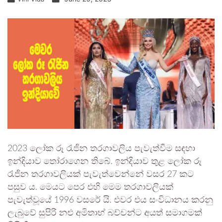
2023 ලෝක රූ රැජින තරගාවලිය පැවැත්වීම සඳහා
ඉන්දියාව තෝරාගෙන තිබේ. ඉන්දියාව තුළ ලෝක රූ
රැජින තරගාවලියක් පැවැත්වෙන්නේ වසර 27 කට
පසුව ය. මෙයට පෙර එහි මෙම තරගාවලියක්
පැවැත්වූයේ 1996 වසරේ යි. එවර එය සංවිධානය කරනු
ලැබුවේ සුපිරි නළු අමිතාභ් බච්චන්ට අයත් සමාගමක්