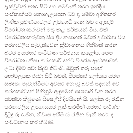
දැක්වූවන් අතර සිටියහ. මෙවැනි තරග ඉන්දීය
සංස්කෘතියට නොගැලපෙන බව ද, මේවා අහිතකර
ලිංගික ප්‍රවණතාවලට උඩගෙඩි දෙන බව ද ඇතැම්
විරෝධතාකරුවන් මතු කළ තර්කයන් විය. එක්
විරෝධතාකරුවකු සිය දිවි නසාගත් බවක් ද වාර්තා විය.
තරගාවලිය පැවැත්වෙන ක්‍රීඩාංගනය ගිනිබත් කරන
බවට ද සමහර සංවිධාන තර්ජනය කළෝය. මෙම
විරෝධතා නිසා තරගකාරියන්ට විශේෂ ආරක්‍ෂාවක්
ලබා දීමට පවා සිදුව තිබිණි. ඔවුන් තරු පහේ
හෝටලයක රඳවා සිටි බවත්, පිටස්තර ලෝකය සමග
සබඳතා පැවැත්වීමට අවසර නොවූ බවත් සඳහන් වේ.
තරගකාරියන් පිහිනුම් ඇඳුමෙන් සහභාගි වන තරග
පවත්වා තිබුණේ සීෂෙල්ස් දිවයිනේ යි. ලෝක රූ රැජින
තරගාවලිය උපහාසයට ලක් කරමින් සමහර පාර්ශ්ව
දිළිඳු රූ රැජින, නිවාස අහිමි රූ රැජින වැනි තරග ද
සංවිධානය කර තිබිණි.