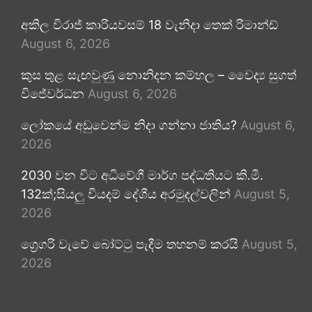
අකිල විරාජ් කාරියවසම් 18 වැනිදා තෙක් රිමාන්ඩ්
August 6, 2026
කුස තුළ සැඟවුණු නොනිදන කම්හල – වෛද්‍ය සුගත්
විජේවර්ධන
August 6, 2026
ලෝකයේ අඩුවෙන්ම නිදා ගන්නා ජාතිය?
August 6,
2026
2030 වන විට අධිවේගී මාර්ග පද්ධතියට කි.මී.
132ක්;සියලු වියදම් දේශීය අරමුදල්වලින්
August 5,
2026
ග්‍රෙගරි වැවේ බෝට්ටු පැදීම තහනම් කරයි
August 5,
2026