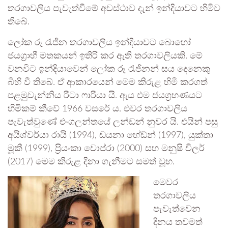
තරගාවලිය පැවැත්වීමේ අවස්ථාව දැන් ඉන්දියාවට හිමිව
තිබේ.
ලෝක රූ රැජින තරගාවලිය ඉන්දියාවට බොහෝ
ජයග්‍රාහී මතකයන් ඉතිරි කර ඇති තරගාවලියකි. මේ
වනවිට ඉන්දියාවෙන් ලෝක රූ රැජිනන් සය දෙනෙකු
බිහි වී තිබේ. ඒ ආකාරයෙන් මෙම කිරුළ හිමි කරගත්
පළමුවැන්නිය රීටා ෆාරියා යි. ඇය එම ජයග්‍රහණයට
හිමිකම් කීවේ 1966 වසරේ ය. එවර තරගාවලිය
පැවැත්වුණේ එංගලන්තයේ ලන්ඩන් නුවර යි. එයින් පසු
අයිශ්වර්යා රායි (1994), ඩයනා හේඩ්න් (1997), යුක්තා
මූකී (1999), ප්‍රියංකා චොප්රා (2000) සහ මනුෂි චිලර්
(2017) මෙම කිරුළ දිනා ගැනීමට සමත් වූහ.
මෙවර
තරගාවලිය
පැවැත්වෙන
දිනය තවමත්