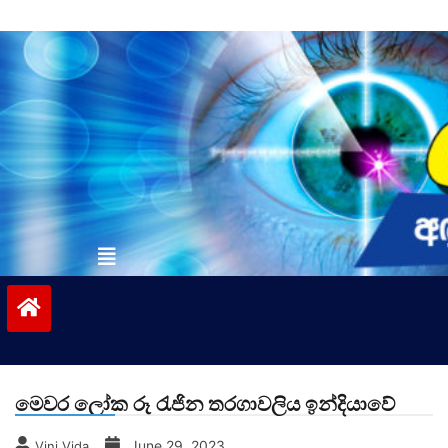
Skip
to
content
vinivida.lk
මෙවර ලෝක රූ රැජින තරගාවලිය ඉන්දියාවේ
June 29, 2023
Vini Vida