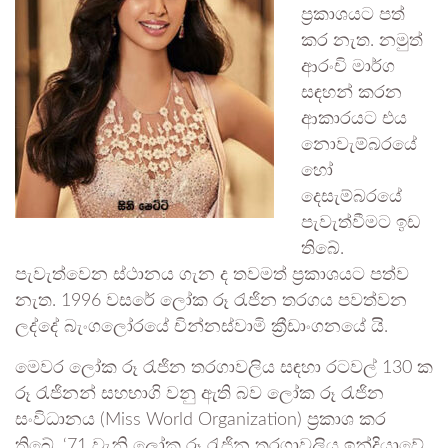
ප්‍රකාශයට පත්
කර නැත. නමුත්
ආරංචි මාර්ග
සඳහන් කරන
ආකාරයට එය
නොවැම්බරයේ
හෝ
දෙසැම්බරයේ
පැවැත්වීමට ඉඩ
තිබේ.
පැවැත්වෙන ස්ථානය ගැන ද තවමත් ප්‍රකාශයට පත්ව
නැත. 1996 වසරේ ලෝක රූ රැජින තරගය පවත්වන
ලද්දේ බැංගලෝරයේ චින්නස්වාමි ක්‍රීඩාංගනයේ යි.
මෙවර ලෝක රූ රැජින තරගාවලිය සඳහා රටවල් 130 ක
රූ රැජිනන් සහභාගි වනු ඇති බව ලෝක රූ රැජින
සංවිධානය (Miss World Organization) ප්‍රකාශ කර
තිබේ. ‘71 වැනි ලෝක රූ රැජින තරගාවලිය ඉන්දියාවේ