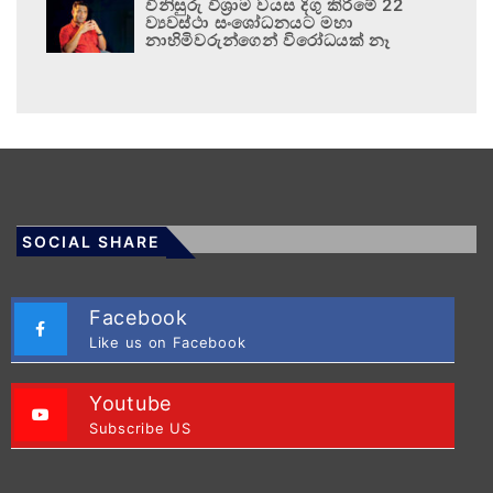
විනිසුරු විශ්‍රාම වයස දිගු කිරීමේ 22
ව්‍යවස්ථා සංශෝධනයට මහා
නාහිමිවරුන්ගෙන් විරෝධයක් නෑ
SOCIAL SHARE
Facebook
Like us on Facebook
Youtube
Subscribe US