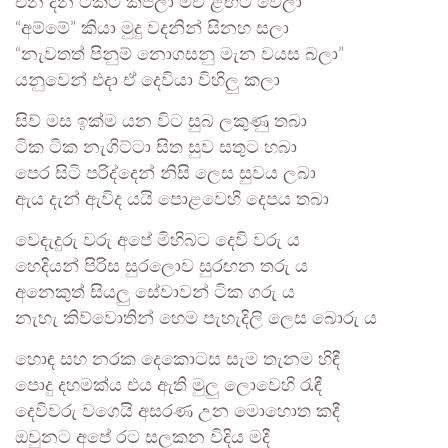
එන දින ටිකට් කපලා මව ළඟට වෙලා
“අම්මේ” කියා මුදු වදනින් සිනහ සලා
“නැවතත් පිනුම් නොගසනු මැන වයස බලා”
යනුවෙන් එදා ඒ දෙවියා විහිලු කලා
සිව් මස ඉක්ම යන විට සුබ ලකුණු තබා
ටික ටික නැගිට්ටා සිත සුව සතුට හබා
පෙර සිටි පරිද්දෙන් නිසි ලෙස සුවය ලබා
ඇය දැන් ඇවිද යයි පොළවෙහි දෙපය තබා
වෙදැදුරු වරු අපේ මිහිබට දෙවි වරු ය
හෙදියන් පිරිස සුරලොව සුරඟන තරු ය
අනෙකුත් සියලු සේවාවන් ටික ගරු ය
නැහැ කිව්වොතින් හෙම පැහැදිලි ලෙස බොරු ය
හොඳ සහ නරක දෙකොටස සැම තැනම හිඳී
පොදු දහමක්ය එය ඇති මුලු ලොවෙහි රැඳී
දෙවිවරු වගෙයි අසරණ උන මොහොත කදී
ඔවුනට අපේ රට සලකන විදිය මදී