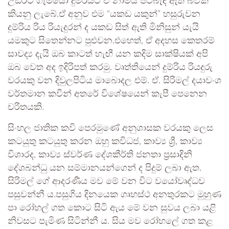
උඩරට ගැමියෝ දුම්රියට ඒ නාමය පටබැඳ ඇති බවක්
කියනු ලැබේ.ඒ අනුව එම “යකඩ යකුන්” හසුරුවන
දුම්රිය රිය රියැදුරන් ද යකඩ සිත් ඇති මිනිසුන් යැයි
යමකුට සිතෙන්නට පුළුවන.එහෙත්, ඒ අදහස කෙතරම්
සාවද්‍ය දැයි ඔබ කාටත් හැඟී යන කදිම සාක්ෂියක් අපි
ඔබ වෙත අද ඉදිරිපත් කරමු. වෘත්තියෙන් දුම්රිය රියදුරු
වරයකු වන දිවුලපිටිය මාබොදල එම්. ඒ. සිරිමල් දයාවංශ
වර්තමාන කවීන් අතරේ විශේෂයෙන් කැපී පෙනෙන
චරිතයකි.
සිංහල ජාතික කවි පෙරමුණේ අනුශාසක වරයකු ලෙස
කටයුතු කටයුතු කරන ඔහු කවිධජ, කාව්‍ය ශ්‍රී, කාව්‍ය
විශාරද, කාව්‍ය ස්වර්ණ දේශකීර්ති ජනතා ප්‍රසාදිනි
දේශබන්ධු යන සම්මානයන්ගෙන් ද පිදුම් ලබා ඇත.
සිරිමල් ගේ ආදරණීය මව මේ වන විට වයෝවෘද්ධව
පසුවන්නී ය.පසුගිය දිනයෙක ගෘහස්ථ අනතුරකට මුහුණ
පා රෝහල් ගත කොට සිටි ඇ‍ය මේ වන සුවය ලබා යළි
නිවසට පැමිණ සිටින්නී ය. සිය මව රෝහලේ ගත කළ