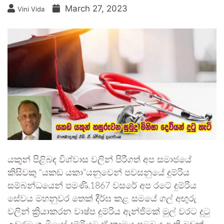
March 27, 2023
Vini Vida
යකුන් පිළිබඳ විශ්වාස වලින් පිරීගත් අප සමාජයේ
කිසිවකු “යකඩ යකා”යනුවෙන් පවසනුයේ දුම්රිය
සම්බන්ධයෙන් පමණි.1867 වසරේ අප රටේ දුම්රිය
සේවය මහනුවර තෙක් දීර්ඝ කළ සමයේ ගල් අඟුරු
වලින් ක්‍රියාකරන වාෂ්ප දුම්රිය ඇන්ජිමක් මුල් වරට දුටු