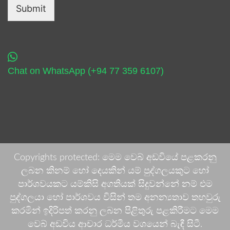
Submit
Chat on WhatsApp (+94 77 359 6107)
Copyrights protected: මෙම වෙබ් අඩවියේ පළකරනු
ලබන කිනම් හෝ දෙයකින් යම් පුද්ගලයකුට හෝ
පාර්ශවයකට යම්කිසි අගතියක් සිදුවන්නේ නම් එම
පුද්ගලයා හෝ පාර්ශවය විසින් තම අනන්‍යතාව තහවුරු
කරමින් ඉදිරිපත් කරනු ලබන පිළිතුරු පළකිරීමට මෙම
වෙබ් අඩවිය ආචාර ධර්මීය වශයෙන් බැඳී සිටී.