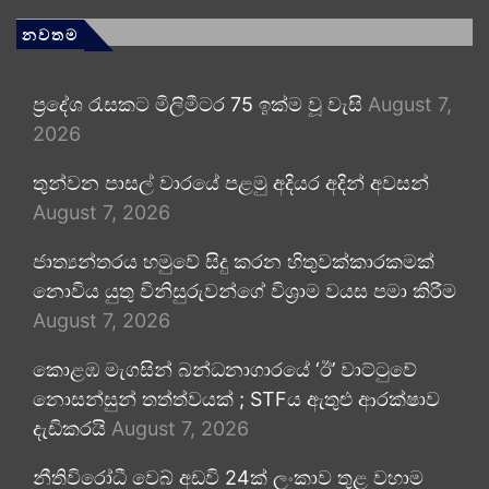
නවතම
ප්‍රදේශ රැසකට මිලිමීටර 75 ඉක්ම වූ වැසි
August 7,
2026
තුන්වන පාසල් වාරයේ පළමු අදියර අදින් අවසන්
August 7, 2026
ජාත්‍යන්තරය හමුවේ සිදු කරන හිතුවක්කාරකමක්
නොවිය යුතු විනිසුරුවන්ගේ විශ්‍රාම වයස පමා කිරීම
August 7, 2026
කොළඹ මැගසින් බන්ධනාගාරයේ ‘ඊ’ වාට්ටුවේ
නොසන්සුන් තත්ත්වයක් ; STFය ඇතුළු ආරක්ෂාව
දැඩිකරයි
August 7, 2026
නීතිවිරෝධී වෙබ් අඩවි 24ක් ලංකාව තුළ වහාම