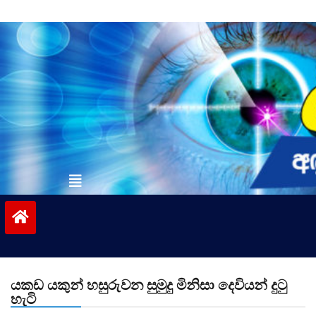
Skip
to
content
vinivida.lk
යකඩ යකුන් හසුරුවන සුමුදු මිනිසා දෙවියන් දුටු
හැටි