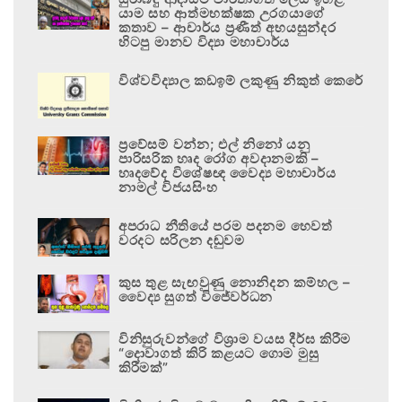
යාම සහ ආත්මභක්ෂක උරගයාගේ
කතාව – ආචාර්ය ප්‍රණීත් අභයසුන්දර
හිටපු මානව විද්‍යා මහාචාර්ය
විශ්වවිද්‍යාල කඩඉම් ලකුණු නිකුත් කෙරේ
ප්‍රවේසම් වන්න; එල් නිනෝ යනු
පාරිසරික හෘද රෝග අවදානමකි –
හෘදවේද විශේෂඥ වෛද්‍ය මහාචාර්ය
නාමල් විජයසිංහ
අපරාධ නීතියේ පරම පදනම හෙවත්
වරදට සරිලන දඬුවම
කුස තුළ සැඟවුණු නොනිදන කම්හල –
වෛද්‍ය සුගත් විජේවර්ධන
විනිසුරුවන්ගේ විශ්‍රාම වයස දීර්ඝ කිරීම
“දොවාගත් කිරි කළයට ගොම මුසු
කිරීමක්”