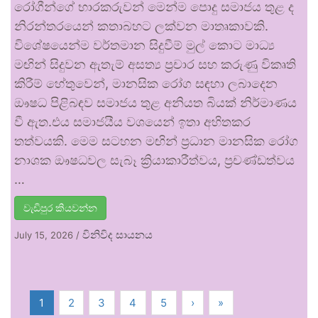
රෝගීන්ගේ භාරකරුවන් මෙන්ම පොදු සමාජය තුළ ද
නිරන්තරයෙන් කතාබහට ලක්වන මාතෘකාවකි.
විශේෂයෙන්ම වර්තමාන සිදුවීම් මුල් කොට මාධ්‍ය
මඟින් සිදුවන ඇතැම් අසත්‍ය ප්‍රචාර සහ කරුණු විකෘති
කිරීම් හේතුවෙන්, මානසික රෝග සඳහා ලබාදෙන
ඖෂධ පිළිබඳව සමාජය තුළ අනියත බියක් නිර්මාණය
වී ඇත.එය සමාජයීය වශයෙන් ඉතා අහිතකර
තත්වයකි. මෙම සටහන මඟින් ප්‍රධාන මානසික රෝග
නාශක ඖෂධවල සැබෑ ක්‍රියාකාරීත්වය, ප්‍රචණ්ඩත්වය
…
වැඩිපුර කියවන්න
විනිවිද සායනය
July 15, 2026
/
1
2
3
4
5
›
»