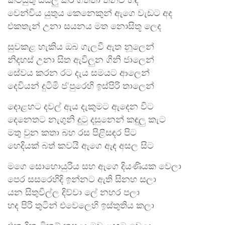
කටයුතු සියලු කර ගත්තා තනිව හිඳ
වෙන්විය යුතුය කෙනෙකුන් ඇගෙ වැඩට අද
එකතැන් උනා සයනය මත නොසිතූ ලෙද
සුවකළ හැකිය ඔබ ගැලවී ඇත නූලෙන්
නිදහස් උනා සිත ඇවිලුන ගිනි ජාලෙන්
සේවය කරන රට දැය සමයට ආලෙන්
දෙවියන් දුටිමි ජ‘පුරෙහි ඉස්පිරි තාලෙන්
දොළහට දවල් ඇය දැකුමට ඇදෙන විට
දෙනෙතට නැගුනි දුටු දසුනෙන් කඳුලු කැට
මතු වුන කතා බහ රස පිළිසඳර පිට
හෙදියක් බත් කවයි ඇගෙ ඇඳ අසල සිට
මගෙ සොහොයුරිය සහ ඇගෙ දියණියක වෙලා
පෙර සසරෙහිදි ඉන්නට ඇති සිනහ සලා
යන සිතුවිල්ල දිව්වා ලේ නහර පලා
හද පිරි තුටින් එවෙලෙහි ඉස්තුතිය කලා