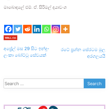
මාබොදලේ එම්. ඒ. සිරිමල් දයාවංශ
WALL එක
අප්‍රේල් මස 29 සිට ඉන්දු-
රටේ ප්‍රශ්න සේරටම මුල
ලංකා බෝට්ටු සේවයක්
අරගලයයි