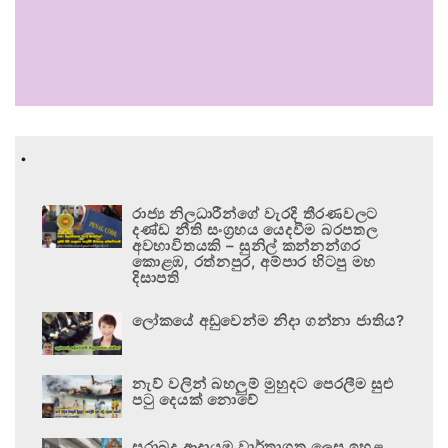
.
රාජ්‍ය නිලධාරීන්ගේ වැරදි තීරණවලට
දණ්ඩ නීති සංග්‍රහය යෙදවීම බරපතල
අවභාවිතයකි – සුනිල් කන්නන්ගර
කොළඹ, රත්නපුර, අම්පාර හිටපු මහ
දිසාපති
ලෝකයේ අඩුවෙන්ම නිදා ගන්නා ජාතිය?
නැව් වලින් බහලුම් මුහුදට පෙරලීම සුළු
පටු දෙයක් නොවේ
සුරාබදු ආදායම වාර්තාගත ලෙස ඉහළ