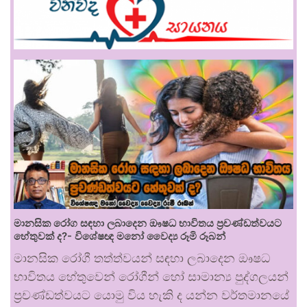
මානසික රෝග සඳහා ලබාදෙන ඖෂධ භාවිතය ප්‍රචණ්ඩත්වයට
හේතුවක් ද?- විශේෂඥ මනෝ වෛද්‍ය රූමි රූබන්
මානසික රෝගී තත්ත්වයන් සඳහා ලබාදෙන ඖෂධ
භාවිතය හේතුවෙන් රෝගීන් හෝ සාමාන්‍ය පුද්ගලයන්
ප්‍රචණ්ඩත්වයට යොමු විය හැකි ද යන්න වර්තමානයේ