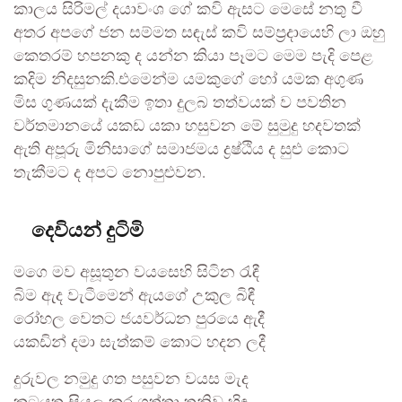
කාලය සිරිමල් දයාවංශ ගේ කවි ඇසට මෙසේ නතු වී
අතර අපගේ ජන සම්මත සඳැස් කවි සම්ප්‍රදායෙහි ලා ඔහු
කෙතරම් හපනකු ද යන්න කියා පෑමට මෙම පැදි පෙළ
කදිම නිදසුනකි.එමෙන්ම යමකුගේ හෝ යමක අගුණ
මිස ගුණයක් දැකීම ඉතා දුලබ තත්වයක් ව පවතින
වර්තමානයේ යකඩ යකා හසුවන මේ සුමුදු හදවතක්
ඇති අපූරු මිනිසාගේ සමාජමය ද්‍රෂ්ඨිය ද සුළු කොට
තැකීමට ද අපට නොපුළුවන.
දෙවියන් දුටිමි
මගෙ මව අසූතුන වයසෙහි සිටින රැඳී
බිම ඇද වැටීමෙන් ඇයගේ උකුල බිඳී
රෝහල වෙතට ජයවර්ධන පුරයෙ ඇදී
යකඩින් දමා සැත්කම් කොට හදන ලදී
දුරුවල නමුදු ගත පසුවන වයස මැද