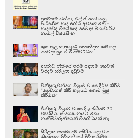
ප්‍රවේසම් වන්න; එල් නිනෝ යනු
පාරිසරික හෘද රෝග අවදානමකි –
හෘදවේද විශේෂඥ වෛද්‍ය මහාචාර්ය
නාමල් විජයසිංහ
කුස තුළ සැඟවුණු නොනිදන කම්හල –
වෛද්‍ය සුගත් විජේවර්ධන
අපරාධ නීතියේ පරම පදනම හෙවත්
වරදට සරිලන දඬුවම
විනිසුරුවන්ගේ විශ්‍රාම වයස දීර්ඝ කිරීම
“දොවාගත් කිරි කළයට ගොම මුසු
කිරීමක්”
විනිසුරු විශ්‍රාම වයස දිගු කිරීමේ 22
ව්‍යවස්ථා සංශෝධනයට මහා
නාහිමිවරුන්ගෙන් විරෝධයක් නෑ
සිරිලක සොබා දම් අසිරිය ලොවට
කියාපාන දිවියන් ගේ දිවි සුරකිමු