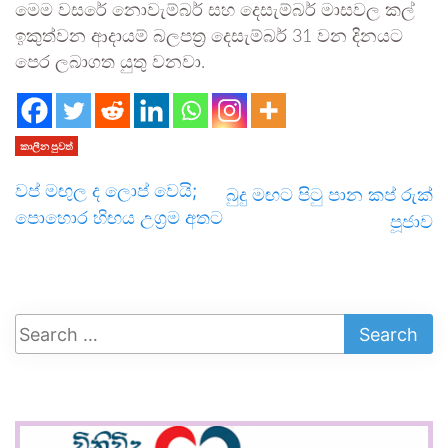
මෙම වසරේ නොවැම්බර් සහ දෙසැම්බර් මාසවල කල්
ඉකුත්වන ආදායම් බලපත්‍ර දෙසැම්බර් 31 වන දිනයට
පෙර ලබාගත යුතු වනවා.
කාලීන පුවත්
වප් මඟුල ද ලොප් වෙයි;
බුදු මඟට පිටු පාන කප් රුක්
පොහොර හිඟය උග්‍රම අතට
පූජාව