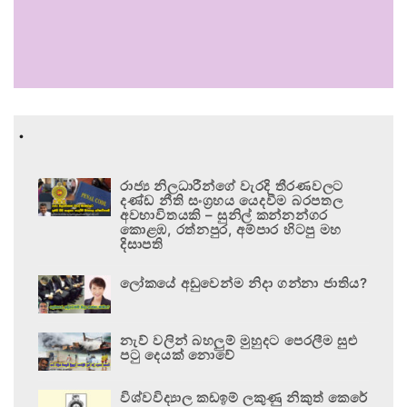
.
රාජ්‍ය නිලධාරීන්ගේ වැරදි තීරණවලට
දණ්ඩ නීති සංග්‍රහය යෙදවීම බරපතල
අවභාවිතයකි – සුනිල් කන්නන්ගර
කොළඹ, රත්නපුර, අම්පාර හිටපු මහ
දිසාපති
ලෝකයේ අඩුවෙන්ම නිදා ගන්නා ජාතිය?
නැව් වලින් බහලුම් මුහුදට පෙරලීම සුළු
පටු දෙයක් නොවේ
විශ්වවිද්‍යාල කඩඉම් ලකුණු නිකුත් කෙරේ