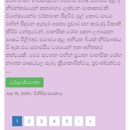
රෝගීන්ගේ භාරකරුවන් මෙන්ම පොදු සමාජය තුළ ද
නිරන්තරයෙන් කතාබහට ලක්වන මාතෘකාවකි.
විශේෂයෙන්ම වර්තමාන සිදුවීම් මුල් කොට මාධ්‍ය
මඟින් සිදුවන ඇතැම් අසත්‍ය ප්‍රචාර සහ කරුණු විකෘති
කිරීම් හේතුවෙන්, මානසික රෝග සඳහා ලබාදෙන
ඖෂධ පිළිබඳව සමාජය තුළ අනියත බියක් නිර්මාණය
වී ඇත.එය සමාජයීය වශයෙන් ඉතා අහිතකර
තත්වයකි. මෙම සටහන මඟින් ප්‍රධාන මානසික රෝග
නාශක ඖෂධවල සැබෑ ක්‍රියාකාරීත්වය, ප්‍රචණ්ඩත්වය
…
වැඩිපුර කියවන්න
විනිවිද සායනය
July 15, 2026
/
1
2
3
4
5
›
»