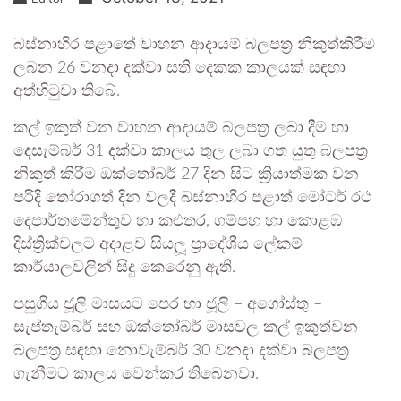
බස්නාහිර පළාතේ වාහන ආදායම් බලපත්‍ර නිකුත්කිරීම
ලබන 26 වනදා දක්වා සති දෙකක කාලයක් සඳහා
අත්හිටුවා තිබේ.
කල් ඉකුත් වන වාහන ආදායම් බලපත්‍ර ලබා දීම හා
දෙසැම්බර් 31 දක්වා කාලය තුල ලබා ගත යුතු බලපත්‍ර
නිකුත් කිරීම ඔක්තෝබර් 27 දින සිට ක්‍රියාත්මක වන
පරිදි තෝරාගත් දින වලදී බස්නාහිර පළාත් මෝටර් රථ
දෙපාර්තමේන්තුව හා කළුතර, ගම්පහ හා කොළඹ
දිස්ත්‍රික්වලට අදාළව සියලූ ප්‍රාදේශීය ලේකම්
කාර්යාලවලින් සිදු කෙරෙනු ඇති.
පසුගිය ජූලි මාසයට පෙර හා ජූලි – අගෝස්තු –
සැප්තැම්බර් සහ ඔක්තෝබර් මාසවල කල් ඉකුත්වන
බලපත්‍ර සඳහා නොවැම්බර් 30 වනදා දක්වා බලපත්‍ර
ගැනීමට කාලය වෙන්කර තිබෙනවා.