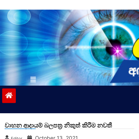
Skip
to
content
vinivida.lk
වාහන ආදායම් බලපත්‍ර නිකුත් කිරීම නවතී
October 13, 2021
Editor