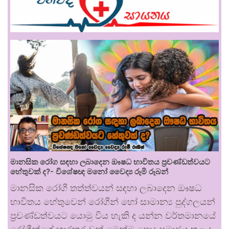
මානසික රෝග සඳහා ලබාදෙන ඖෂධ භාවිතය ප්‍රචණ්ඩත්වයට
හේතුවක් ද?- විශේෂඥ මනෝ වෛද්‍ය රූමි රූබන්
මානසික රෝගී තත්ත්වයන් සඳහා ලබාදෙන ඖෂධ
භාවිතය හේතුවෙන් රෝගීන් හෝ සාමාන්‍ය පුද්ගලයන්
ප්‍රචණ්ඩත්වයට යොමු විය හැකි ද යන්න වර්තමානයේ