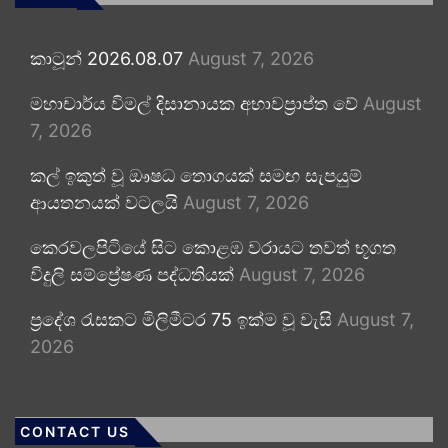
කාටූන් 2026.08.07
August 7, 2026
මහාචාර්ය විමල් දිසානායක අභාවප්‍රාප්ත වේ
August
7, 2026
කල් ඉකුත් වූ ඖෂධ තොගයක් සමඟ සැපයුම්
ආයතනයක් වටලයි
August 7, 2026
කෙරවලපිටියේ සිට කොළඹ වරායට තවත් භූගත
විදුලි සම්ප්‍රේෂණ පද්ධතියක්
August 7, 2026
ප්‍රදේශ රැසකට මිලිමීටර 75 ඉක්ම වූ වැසි
August 7,
2026
CONTACT US