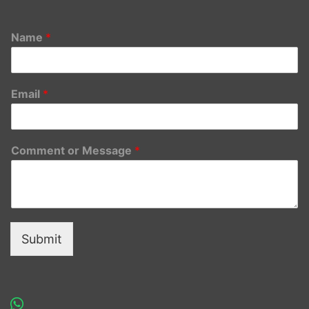
Name
*
Email
*
Comment or Message
*
Submit