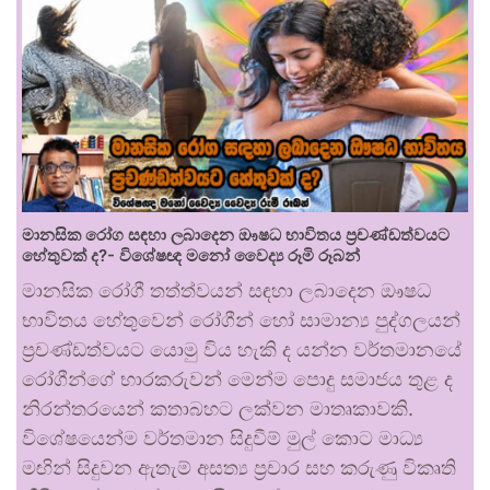
මානසික රෝග සඳහා ලබාදෙන ඖෂධ භාවිතය ප්‍රචණ්ඩත්වයට
හේතුවක් ද?- විශේෂඥ මනෝ වෛද්‍ය රූමි රූබන්
මානසික රෝගී තත්ත්වයන් සඳහා ලබාදෙන ඖෂධ
භාවිතය හේතුවෙන් රෝගීන් හෝ සාමාන්‍ය පුද්ගලයන්
ප්‍රචණ්ඩත්වයට යොමු විය හැකි ද යන්න වර්තමානයේ
රෝගීන්ගේ භාරකරුවන් මෙන්ම පොදු සමාජය තුළ ද
නිරන්තරයෙන් කතාබහට ලක්වන මාතෘකාවකි.
විශේෂයෙන්ම වර්තමාන සිදුවීම් මුල් කොට මාධ්‍ය
මඟින් සිදුවන ඇතැම් අසත්‍ය ප්‍රචාර සහ කරුණු විකෘති