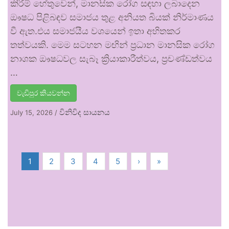
කිරීම් හේතුවෙන්, මානසික රෝග සඳහා ලබාදෙන
ඖෂධ පිළිබඳව සමාජය තුළ අනියත බියක් නිර්මාණය
වී ඇත.එය සමාජයීය වශයෙන් ඉතා අහිතකර
තත්වයකි. මෙම සටහන මඟින් ප්‍රධාන මානසික රෝග
නාශක ඖෂධවල සැබෑ ක්‍රියාකාරීත්වය, ප්‍රචණ්ඩත්වය
…
වැඩිපුර කියවන්න
විනිවිද සායනය
July 15, 2026
/
1
2
3
4
5
›
»