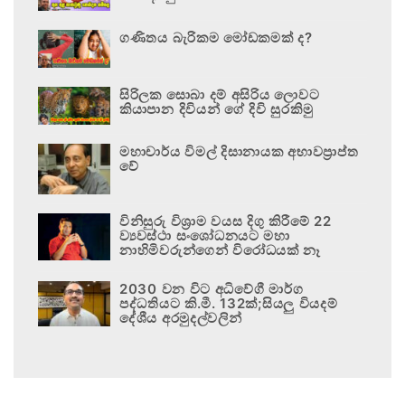
ගණිතය බැරිකම මෝඩකමක් ද?
සිරිලක සොබා දම් අසිරිය ලොවට
කියාපාන දිවියන් ගේ දිවි සුරකිමු
මහාචාර්ය විමල් දිසානායක අභාවප්‍රාප්ත
වේ
විනිසුරු විශ්‍රාම වයස දිගු කිරීමේ 22
ව්‍යවස්ථා සංශෝධනයට මහා
නාහිමිවරුන්ගෙන් විරෝධයක් නෑ
2030 වන විට අධිවේගී මාර්ග
පද්ධතියට කි.මී. 132ක්;සියලු වියදම්
දේශීය අරමුදල්වලින්