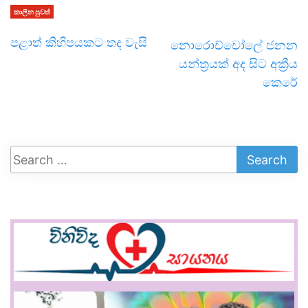
කාලීන පුවත්
පළාත් කිහිපයකට තද වැසි
නොරොච්චෝලේ ජනන
යන්ත්‍රයක් අද සිට අක්‍රීය
කෙරේ