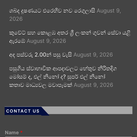
ශබ්ද දූෂණයට එරෙහිව නව රෙගුලාසි
August 9,
2026
කුවේට් සහ කොළඹ අතර ශ්‍රී ලංකන් ගුවන් සේවා යළි
ඇරඹේ
August 9, 2026
අද පස්වරු 2.00න් පසු වැසි
August 9, 2026
පසුගිය ස්වාභාවික ආපදාවලට හේතුව නිරිතදිග
මෝසම් ද, එල් නිනෝ ද? සුපර් එල් නිනෝ
කතාව මාධ්‍යවල මවාපෑමක්
August 9, 2026
CONTACT US
Name
*