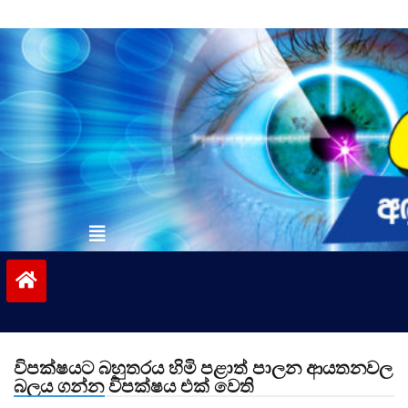
Skip
to
content
vinivida.lk
විප­ක්ෂ­යට බහු­තරය හිමි පළාත් පාලන ආය­ත­න­වල
බලය ගන්න විපක්ෂය එක් වෙති