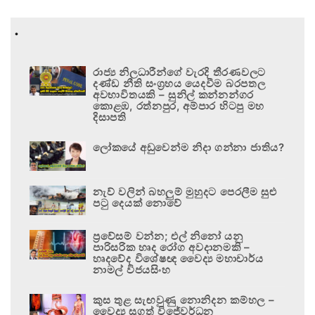
.
රාජ්‍ය නිලධාරීන්ගේ වැරදි තීරණවලට
දණ්ඩ නීති සංග්‍රහය යෙදවීම බරපතල
අවභාවිතයකි – සුනිල් කන්නන්ගර
කොළඹ, රත්නපුර, අම්පාර හිටපු මහ
දිසාපති
ලෝකයේ අඩුවෙන්ම නිදා ගන්නා ජාතිය?
නැව් වලින් බහලුම් මුහුදට පෙරලීම සුළු
පටු දෙයක් නොවේ
ප්‍රවේසම් වන්න; එල් නිනෝ යනු
පාරිසරික හෘද රෝග අවදානමකි –
හෘදවේද විශේෂඥ වෛද්‍ය මහාචාර්ය
නාමල් විජයසිංහ
කුස තුළ සැඟවුණු නොනිදන කම්හල –
වෛද්‍ය සුගත් විජේවර්ධන