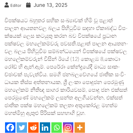
June 13, 2025
Editor
විප­ක්ෂ­යට බහු­තර සභික සංඛ්‍යා­වක් හිමි වූ පළාත්
පාලන ආය­ත­න­වල බලය පිහි­ටු­වීම සඳහා ඒකා­බද්ධ විප­
ක්ෂ­යක් ලෙස කට­යුතු කරන බව විප­ක්ෂයේ ප්‍රධාන
පක්ෂ­වල මහ­ලේ­ක­ම්වරු පව­සති.පළාත් පාලන ආය­ත­න­
වල බලය පිහි­ටු­වීම සම්බ­න්ධ­යෙන් විප­ක්ෂයේ පක්ෂ­වල
මහ­ලේ­ක­ම්ව­රුන් විසින් ඊයේ (12) කොළඹ 8,කොටා
රෝඩ් හි ඇන්.ඇම්. පෙරේරා කේන්ද්‍ර­යේදී මාධ්‍ය සාක­
ච්ඡා­වක් පැවැත්විය. සමගි ජන­බ­ල­වේ­ගයේ ජාතික සංවි­
ධා­යක තිස්ස අත්ත­නා­යක, ශ්‍රී ලංකා පොදු­ජන පෙර­මුණු
මහ­ලේ­කම් නීතිඥ සාගර කාරි­ය­ව­සම්, පොදු ජන එක්සත්
පෙර­මුණේ මහ­ලේ­කම් ලසන්ත අල­ගි­ය­වන්න, එක්සත්
ජාතික පක්ෂ මහ­ලේ­කම් තලතා අතු­කෝ­රළ මහත්ම
මහ­ත්මීහු ඇතුළු පිරි­සක් සහ­භාගි වූහ.