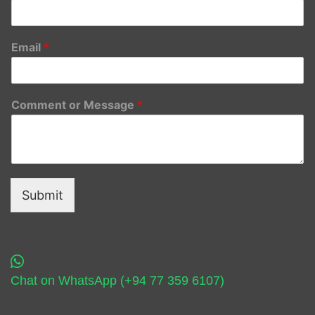
Email
*
Comment or Message
*
Submit
Chat on WhatsApp (+94 77 359 6107)