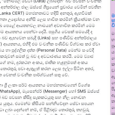
, “නොමිලේ ඩේටා (Data) ලබාදෙන” බව පවසන වංචනික
අන්තර්ජාල ජාල ඔස්සේ ශීඝ්‍රයෙන් ප්‍රචාරය වෙමින් පවතින
 (Sri Lanka CERT) මහජනතාවට හදිසි අනතුරු ඇඟවීමක්
ම
නතා උද්‍යෝගය අනිසි ලෙස භාවිත කරමින් ක්‍රියාත්මක වන
භ
ව
්‍රමුඛ පෙළේ ආයතනවල නාමයන් අවභාවිත කරමින් මෙම
 එම ආයතනය පෙන්වා දෙයි. පසුගිය වෙසක් සමයේදී ද
ම
බව ඇඟවෙන සබැඳි (Links) සහ පණිවිඩ අන්තර්ජාලය
භ
RT) ආයතනය, එහිදී එම වංචනික පණිවිඩ විශ්වාස කර ඒවා
ප
ිමය හා පුද්ගලික දත්ත (Personal Data) මෙන්ම සංවේදී
ය
ාකරුවන් සමත් වූ බව ද අවධාරණය කරයි. මෙම ව්‍යාජ
ම
්ගේ නම, දුරකථන අංකය, ජාතික හැඳුනුම්පත් අංකය
ක
් තොරතුරු පවා ඇතුළත් කරන ලෙස ඉල්ලා සිටින අතර,
ව
ත වෙනත් වංචනික පාර්ශ්වයන් සතු වේ.
ඇ
හ
හා ශ්‍රී ලංකා සර්ට් ආයතනය මහජනතාවගෙන් විශේෂ
ප
ඇප් (WhatsApp), මැසෙන්ජර් (Messenger) හෝ SMS ඔස්සේ
ඇ
ි බව පවසන කිසිදු සැකකටයුතු සහ නිල නොවන
ත
සිටිය යුතුය. එමෙන්ම කිසියම් සන්නිවේදන සේවා සපයන
ර
 ලබා දෙන්නේ නම්, ඒ පිළිබඳව තොරතුරු තහවුරු
ප