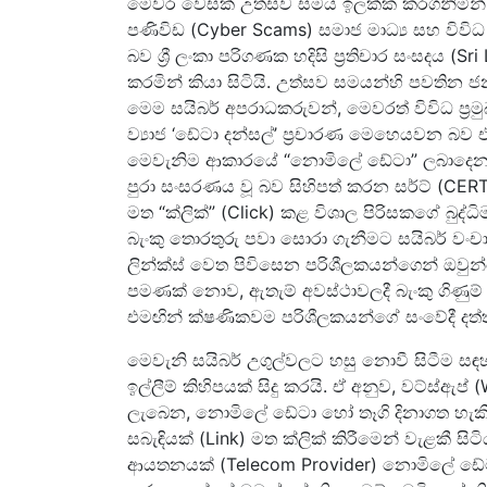
මෙවර වෙසක් උත්සව සමය ඉලක්ක කරගනිමින්
පණිවිඩ (Cyber Scams) සමාජ මාධ්‍ය සහ විවිධ 
බව ශ්‍රී ලංකා පරිගණක හදිසි ප්‍රතිචාර සංසදය
කරමින් කියා සිටියි. උත්සව සමයන්හි පවතින ජ
මෙම සයිබර් අපරාධකරුවන්, මෙවරත් විවිධ ප
ව්‍යාජ ‘ඩේටා දන්සල්’ ප්‍රචාරණ මෙහෙයවන බව
මෙවැනිම ආකාරයේ “නොමිලේ ඩේටා” ලබාදෙන 
පුරා සංසරණය වූ බව සිහිපත් කරන සර්ට් (CE
මත “ක්ලික්” (Click) කළ විශාල පිරිසකගේ බුද්ධ
බැංකු තොරතුරු පවා සොරා ගැනීමට සයිබර් වංච
ලින්ක්ස් වෙත පිවිසෙන පරිශීලකයන්ගෙන් ඔවුන
පමණක් නොව, ඇතැම් අවස්ථාවලදී බැංකු ගිණුම
එමඟින් ක්ෂණිකවම පරිශීලකයන්ගේ සංවේදී දත්
මෙවැනි සයිබර් උගුල්වලට හසු නොවී සිටීම සඳ
ඉල්ලීම් කිහිපයක් සිදු කරයි. ඒ අනුව, වට්ස්
ලැබෙන, නොමිලේ ඩේටා හෝ තෑගි දිනාගත හැක
සබැඳියක් (Link) මත ක්ලික් කිරීමෙන් වැළකී 
ආයතනයක් (Telecom Provider) නොමිලේ ඩේටා