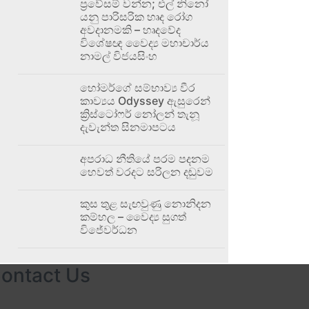
ප්‍රවේසම් වන්න; එල් නිනෝ
යනු පාරිසරික හෘද රෝග
අවදානමකි – හෘදවේද
විශේෂඥ වෛද්‍ය මහාචාර්ය
නාමල් විජයසිංහ
හෝමර්ගේ සම්භාව්‍ය වීර
කාව්‍යය Odyssey ඇසුරෙන්
ක්‍රිස්ටෝෆර් නෝලන් තැනූ
දැවැන්ත සිනමාපටය
අපරාධ නීතියේ පරම පදනම
හෙවත් වරදට සරිලන දඬුවම
කුස තුළ සැඟවුණු නොනිදන
කම්හල – වෛද්‍ය සුගත්
විජේවර්ධන
ontact Us