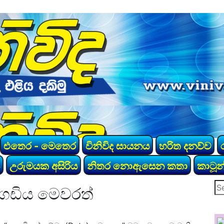
එතෙර - මෙතෙර
විනිවිද සායනය
හරිත දනව්ව
උරුමයක අසිරිය
නිතර නොඇසෙන කතා
කාටූන
Se
මගඩිය මෙවරත්
for