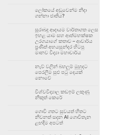
ලෝකයේ අඩුවෙන්ම නිදා
ගන්නා ජාතිය?
සුරාබදු ආදායම වාර්තාගත ලෙස
ඉහළ යාම සහ ආත්මභක්ෂක
උරගයාගේ කතාව – ආචාර්ය
ප්‍රණීත් අභයසුන්දර හිටපු
මානව විද්‍යා මහාචාර්ය
නැව් වලින් බහලුම් මුහුදට
පෙරලීම සුළු පටු දෙයක්
නොවේ
විශ්වවිද්‍යාල කඩඉම් ලකුණු
නිකුත් කෙරේ
ගොවි ගතට සුවයත් හිතට
නිවනත් සදන AI ගොවිතැන
ළඟදීම අපටත්