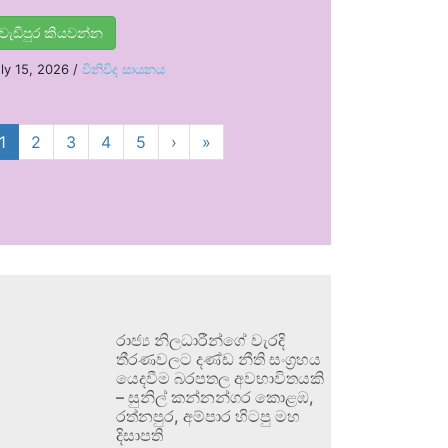
වැඩිපුර කියවන්න
ly 15, 2026
/
විනිවිද සායනය
1
2
3
4
5
›
»
රාජ්‍ය නිලධාරීන්ගේ වැරදි
තීරණවලට දණ්ඩ නීති සංග්‍රහය
යෙදවීම බරපතල අවභාවිතයකි
– සුනිල් කන්නන්ගර කොළඹ,
රත්නපුර, අම්පාර හිටපු මහ
දිසාපති