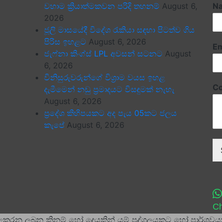
වහාම ක්‍රියාත්මකවන පරිදි තහනම්
August 6,
N
2026
ජූලි මාසයේදී විදේශ රැකියා සඳහා පිටත්ව ගිය
පිරිස ඉහළට
August 6, 2026
Em
ජැෆ්නා කිංග්ස් LPL අවසන් සටනට
August
6, 2026
විනිසුරුවරුන්ගේ විශ්‍රාම වයස ඉහළ
C
දැමීමෙන් නඩු ප්‍රමාදයට විසඳුමක් නැහැ
August 6, 2026
ප්‍රදේශ කිහිපයකට අද පැය 05කට ජලය
කැපේ
August 6, 2026
Ch
ළකරනු ලබන කිනම් හෝ දෙයකින් යම් පුද්ගලයකුට හෝ පාර්ශවයක