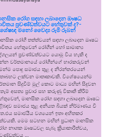
ානසික රෝග සඳහා ලබාදෙන ඖෂධ
ාවිතය ප්‍රචණ්ඩත්වයට හේතුවක් ද?-
ිශේෂඥ මනෝ වෛද්‍ය රූමි රූබන්
ානසික රෝගී තත්ත්වයන් සඳහා ලබාදෙන ඖෂධ
ාවිතය හේතුවෙන් රෝගීන් හෝ සාමාන්‍ය
ුද්ගලයන් ප්‍රචණ්ඩත්වයට යොමු විය හැකි ද
න්න වර්තමානයේ රෝගීන්ගේ භාරකරුවන්
ෙන්ම පොදු සමාජය තුළ ද නිරන්තරයෙන්
තාබහට ලක්වන මාතෘකාවකි. විශේෂයෙන්ම
ර්තමාන සිදුවීම් මුල් කොට මාධ්‍ය මඟින් සිදුවන
තැම් අසත්‍ය ප්‍රචාර සහ කරුණු විකෘති කිරීම්
ේතුවෙන්, මානසික රෝග සඳහා ලබාදෙන ඖෂධ
ිළිබඳව සමාජය තුළ අනියත බියක් නිර්මාණය වී
ත.එය සමාජයීය වශයෙන් ඉතා අහිතකර
ත්වයකි. මෙම සටහන මඟින් ප්‍රධාන මානසික
ෝග නාශක ඖෂධවල සැබෑ ක්‍රියාකාරීත්වය,
්‍රචණ්ඩත්වය …