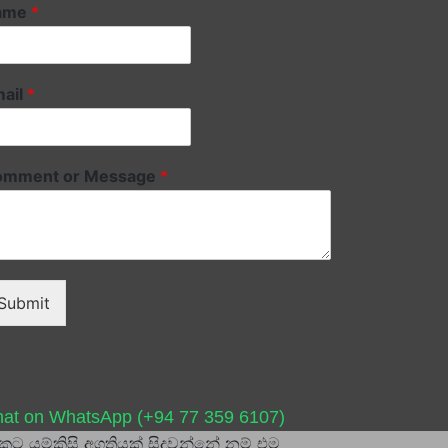
ame
*
ail
*
omment or Message
*
Submit
at on WhatsApp (+94 77 359 6107)
ට යම්කිසි අගතියක් සිදුවන්නේ නම් එම