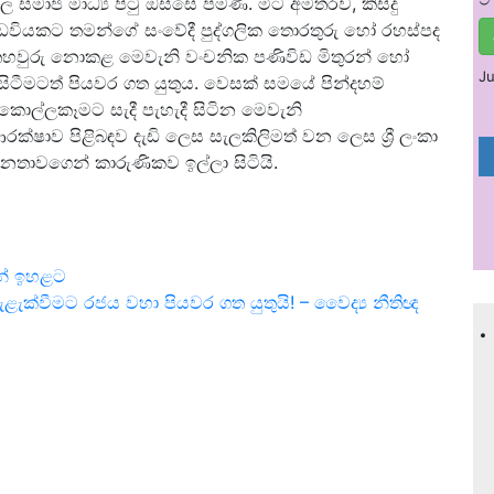
සමාජ මාධ්‍ය පිටු ඔස්සේ පමණි. මීට අමතරව, කිසිදු
වියකට තමන්ගේ සංවේදී පුද්ගලික තොරතුරු හෝ රහස්පද
 තහවුරු නොකළ මෙවැනි වංචනික පණිවිඩ මිතුරන් හෝ
Ju
සිටීමටත් පියවර ගත යුතුය. වෙසක් සමයේ පින්දහම්
කොල්ලකෑමට සැදී පැහැදී සිටින මෙවැනි
්ෂාව පිළිබඳව දැඩි ලෙස සැලකිලිමත් වන ලෙස ශ්‍රී ලංකා
ජනතාවගෙන් කාරුණිකව ඉල්ලා සිටියි.
ින් ඉහළට
ැළැක්වීමට රජය වහා පියවර ගත යුතුයි! – වෛද්‍ය නීතිඥ
.