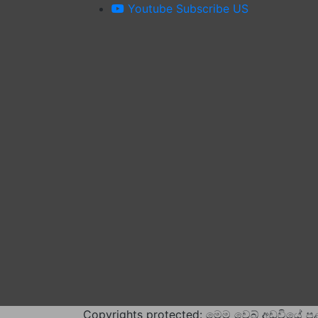
Youtube
Subscribe US
Copyrights protected: මෙම වෙබ් අඩවියේ ප