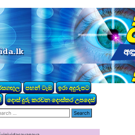
රසගඟුල
පහන් ටැඹ
ඉරා අදුරුපට
්
දොස් දුරු කරවන දොස්තර උපදෙස්
arch
: