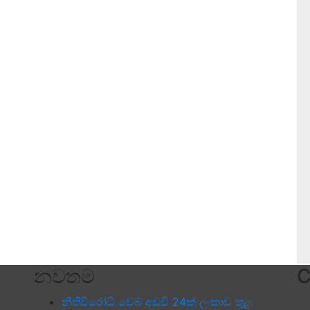
නවතම
C
නීතිවිරෝධී වෙබ් අඩවි 24ක් ලංකාව තුළ