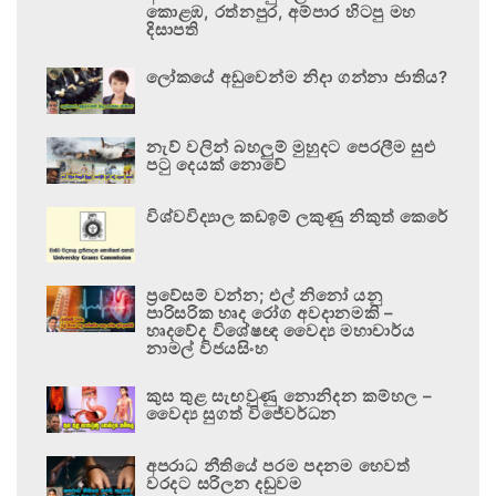
කොළඹ, රත්නපුර, අම්පාර හිටපු මහ
දිසාපති
ලෝකයේ අඩුවෙන්ම නිදා ගන්නා ජාතිය?
නැව් වලින් බහලුම් මුහුදට පෙරලීම සුළු
පටු දෙයක් නොවේ
විශ්වවිද්‍යාල කඩඉම් ලකුණු නිකුත් කෙරේ
ප්‍රවේසම් වන්න; එල් නිනෝ යනු
පාරිසරික හෘද රෝග අවදානමකි –
හෘදවේද විශේෂඥ වෛද්‍ය මහාචාර්ය
නාමල් විජයසිංහ
කුස තුළ සැඟවුණු නොනිදන කම්හල –
වෛද්‍ය සුගත් විජේවර්ධන
අපරාධ නීතියේ පරම පදනම හෙවත්
වරදට සරිලන දඬුවම