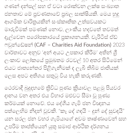
ගණන් දන්සල් සහ ඒ වටා රොක්වන ලක්ෂ සංඛ්‍යාත
ජනතාව මේ ප්‍රවණතාවේ ප්‍රබල සාක්ෂියකි. මෙය හුදු
ආගමික චාරිත්‍රයකින් සංස්කෘතික උත්සවයකට
මාරුවීමක් පමණක් නොව, ලාංකීය හදවතේ තවමත්
දැල්වෙන පරෝපකාරයේ ප්‍රකාශනයකි.
චැරිටීස් ඒඩ්
ෆවුන්ඩේෂන් (CAF – Charities Aid Foundation)
2023
වාර්තාවට අනුව ‘අන් අයට උපකාර කිරීම’ අතින් ශ්‍රී
ලංකාව ලෝකයේ ප්‍රමුඛතම රටවල් 10 අතර සිටීමෙන්
එයට ජාත්‍යන්තර පිළිගැනීමක් ද ලැබී තිබීම ජාතියක්
ලෙස අපට අතිශය සතුටු විය හැකි කරුණකි.
ථෙරවාදී බුදුදහමේ ත්‍රිවිධ පුණ්‍ය ක්‍රියාවල පළමු පියවර
දානය වන අතර එය විහාර මළුවට සීමා වූ පුණ්‍ය
කර්මයක් නොවේ. එය දේශීය ගැමි ජන විඥානය
පත්ලෙහිම නිදන් වූවකි. “කෑ දේ ගඳයි – දුන් දේ සුවඳයි”
යන සරල ජන වහර ගැමියාගේ අවම තෘෂ්ණාවෙන් සහ
උපරිම තෘප්තියෙන් යුතු සමාජ ආර්ථික දර්ශනය