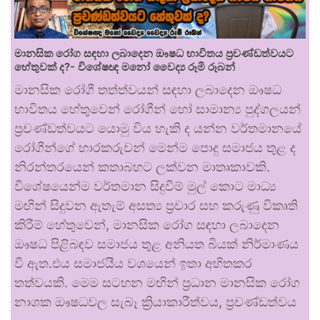
මානසික රෝග සඳහා ලබාදෙන ඖෂධ භාවිතය ප්‍රචණ්ඩත්වයට
හේතුවක් ද?- විශේෂඥ මනෝ වෛද්‍ය රූමි රූබන්
මානසික රෝගී තත්ත්වයන් සඳහා ලබාදෙන ඖෂධ
භාවිතය හේතුවෙන් රෝගීන් හෝ සාමාන්‍ය පුද්ගලයන්
ප්‍රචණ්ඩත්වයට යොමු විය හැකි ද යන්න වර්තමානයේ
රෝගීන්ගේ භාරකරුවන් මෙන්ම පොදු සමාජය තුළ ද
නිරන්තරයෙන් කතාබහට ලක්වන මාතෘකාවකි.
විශේෂයෙන්ම වර්තමාන සිදුවීම් මුල් කොට මාධ්‍ය
මඟින් සිදුවන ඇතැම් අසත්‍ය ප්‍රචාර සහ කරුණු විකෘති
කිරීම් හේතුවෙන්, මානසික රෝග සඳහා ලබාදෙන
ඖෂධ පිළිබඳව සමාජය තුළ අනියත බියක් නිර්මාණය
වී ඇත.එය සමාජයීය වශයෙන් ඉතා අහිතකර
තත්වයකි. මෙම සටහන මඟින් ප්‍රධාන මානසික රෝග
නාශක ඖෂධවල සැබෑ ක්‍රියාකාරීත්වය, ප්‍රචණ්ඩත්වය