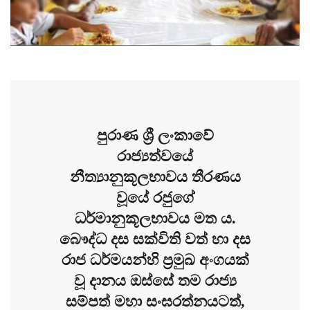
පුරාණ ශ්‍රී ලංකාවේ
රාජ්‍යත්වයේ
නීත්‍යානුකූලභාවය තීරණය
වූයේ රජුගේ
ධර්මානුකූලභාවය මත ය.
බෞද්ධ දස සක්විති වත් හා දස
රාජ ධර්මයන්හි ප්‍රමුඛ අංගයක්
වූ දානය ඔස්සේ තම රාජ්‍ය
සම්පත් මහා සංඝරත්නයටත්,