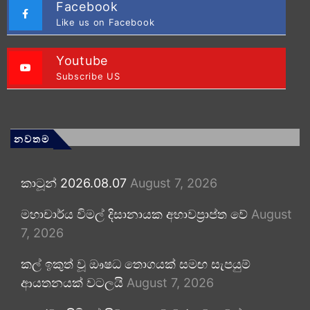
Facebook
Like us on Facebook
Youtube
Subscribe US
නවතම
කාටූන් 2026.08.07
August 7, 2026
මහාචාර්ය විමල් දිසානායක අභාවප්‍රාප්ත වේ
August
7, 2026
කල් ඉකුත් වූ ඖෂධ තොගයක් සමඟ සැපයුම්
ආයතනයක් වටලයි
August 7, 2026