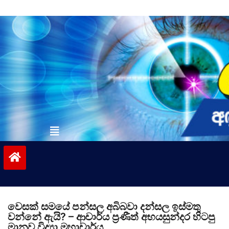
Skip
to
content
vinivida.lk
වෙසක් සමයේ පන්සල අබිබවා දන්සල ඉස්මතු
වන්නේ ඇයි? – ආචාර්ය ප්‍රණීත් අභයසුන්දර හිටපු
මානව විද්‍යා මහාචාර්ය