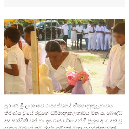
පුරාණ ශ්‍රී ලංකාවේ රාජ්‍යත්වයේ නීත්‍යානුකූලභාවය
තීරණය වූයේ රජුගේ ධර්මානුකූලභාවය මත ය. බෞද්ධ
දස සක්විති වත් හා දස රාජ ධර්මයන්හි ප්‍රමුඛ අංගයක් වූ
දානය ඔස්සේ තම රාජ්‍ය සම්පත් මහා සංඝරත්නයටත්,