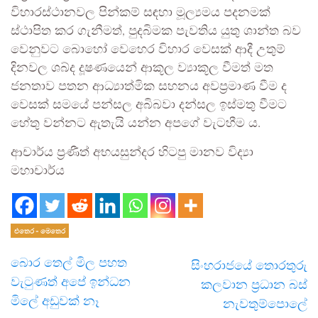
විහාරස්ථානවල පින්කම් සඳහා මූල්‍යමය පදනමක්
ස්ථාපිත කර ගැනීමත්, පුදබිමක පැවතිය යුතු ශාන්ත බව
වෙනුවට බොහෝ වෙහෙර විහාර වෙසක් ආදී උතුම්
දිනවල ශබ්ද දූෂණයෙන් ආකූල ව්‍යාකූල වීමත් මත
ජනතාව පතන ආධ්‍යාත්මික සහනය අවප්‍රමාණ වීම ද
වෙසක් සමයේ පන්සල අබිබවා දන්සල ඉස්මතු වීමට
හේතු වන්නට ඇතැයි යන්න අපගේ වැටහීම ය.
ආචාර්ය ප්‍රණීත් අභයසුන්දර හිටපු මානව විද්‍යා
මහාචාර්ය
එතෙර - මෙතෙර
බොර තෙල් මිල පහත
සිංහරාජයේ තොරතුරු
වැටුණත් අපේ ඉන්ධන
කලවාන ප්‍රධාන බස්
මිලේ අඩුවක් නෑ
නැවතුම්පොලේ