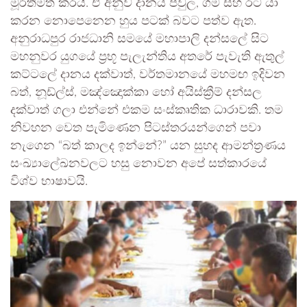
මූර්තිමත් කරයි. ඒ අනුව දානය පවුල, ගම සහ රට යා
කරන නොපෙනෙන හුය පටක් බවට පත්ව ඇත.
අනුරාධපුර රාජධානි සමයේ මහාපාලි දන්සලේ සිට
මහනුවර යුගයේ ප්‍රභූ පැලැන්තිය අතරේ පැවැති ඇතුල්
කට්ටලේ දානය දක්වාත්, වර්තමානයේ මහමඟ ඉදිවන
බත්, නූඩ්ල්ස්, මඤ්ඤොක්කා හෝ අයිස්ක්‍රීම් දන්සල
දක්වාත් ගලා එන්නේ එකම සංස්කෘතික ධාරාවකි. තම
නිවහන වෙත පැමිණෙන පිටස්තරයන්ගෙන් පවා
නැගෙන “බත් කාලද ඉන්නේ?” යන සුහද ආමන්ත්‍රණය
සංඛ්‍යාලේඛනවලට හසු නොවන අපේ සත්කාරයේ
විශ්ව භාෂාවයි.