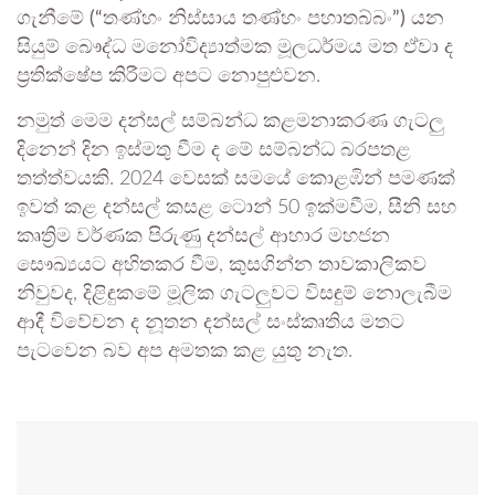
ගැනීමේ
(“තණ්හං නිස්සාය තණ්හං පහාතබ්බං”)
යන
සියුම් බෞද්ධ මනෝවිද්‍යාත්මක මූලධර්මය මත ඒවා ද
ප්‍රතික්ෂේප කිරීමට අපට නොපුළුවන.
නමුත් මෙම දන්සල් සම්බන්ධ කළමනාකරණ ගැටලු
දිනෙන් දින ඉස්මතු වීම ද මේ සම්බන්ධ බරපතළ
තත්ත්වයකි. 2024 වෙසක් සමයේ කොළඹින් පමණක්
ඉවත් කළ දන්සල් කසළ ටොන් 50 ඉක්මවීම, සීනි සහ
කෘත්‍රිම වර්ණක පිරුණු දන්සල් ආහාර මහජන
සෞඛ්‍යයට අහිතකර වීම, කුසගින්න තාවකාලිකව
නිවුවද, දිළිඳුකමේ මූලික ගැටලුවට විසඳුම් නොලැබීම
ආදී විවේචන ද නූතන දන්සල් සංස්කෘතිය මතට
පැටවෙන බව අප අමතක කළ යුතු නැත.