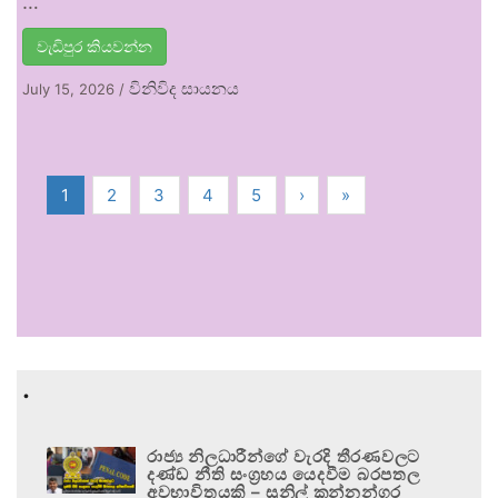
…
වැඩිපුර කියවන්න
විනිවිද සායනය
July 15, 2026
/
1
2
3
4
5
›
»
.
රාජ්‍ය නිලධාරීන්ගේ වැරදි තීරණවලට
දණ්ඩ නීති සංග්‍රහය යෙදවීම බරපතල
අවභාවිතයකි – සුනිල් කන්නන්ගර