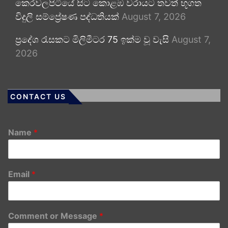
කෙරවලපිටියේ සිට කොළඹ වරායට තවත් භූගත
විදුලි සම්ප්‍රේෂණ පද්ධතියක්
August 7, 2026
ප්‍රදේශ රැසකට මිලිමීටර 75 ඉක්ම වූ වැසි
August 7,
2026
CONTACT US
Name
*
Email
*
Comment or Message
*