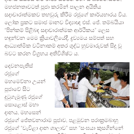
මහජනතාවටත් පූජා කරමින් පාලන අයිතිය
සදාචාරාත්මකව තහවුරු කිරීම රජුගේ කාර්යභාරය විය.
ලෝක ප්‍රකට සමාජ මානව විද්‍යාඥ එස්. ජේ. තම්බයියා
“පින්කම් පිළිබඳ සදාචාරාත්මක ආර්ථිකය” ලෙස
හඳුන්වන මෙම ක්‍රියාවලියේදී, ද්‍රව්‍යමය සම්පත් සහ
ආධ්‍යාත්මික වටිනාකම් අතර ශුද්ධ හුවමාරුවක් සිදු වූ
බවට කරන විග්‍රහය අතිවිශිෂ්ට ය.
දෙවනපෑතිස්
රජුගේ
මහමෙව්නා උයන්
පූජාවේ සිට
දුටුගැමුණු රජුගේ
සොළොස් මහා
දානය, මහසෙන්
රජුගේ ජේතවනාරාම පූජාව, පළමුවන පරාක්‍රමබාහු
රජුගේ “වැවිළා දාන ශාලාව” සහ “සංඝයා කුසගින්නේ