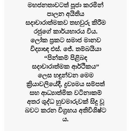
මහජනතාවටත් පූජා කරමින්
පාලන අයිතිය
සදාචාරාත්මකව තහවුරු කිරීම
රජුගේ කාර්යභාරය විය.
ලෝක ප්‍රකට සමාජ මානව
විද්‍යාඥ එස්. ජේ. තම්බයියා
“පින්කම් පිළිබඳ
සදාචාරාත්මක ආර්ථිකය”
ලෙස හඳුන්වන මෙම
ක්‍රියාවලියේදී, ද්‍රව්‍යමය සම්පත්
සහ ආධ්‍යාත්මික වටිනාකම්
අතර ශුද්ධ හුවමාරුවක් සිදු වූ
බවට කරන විග්‍රහය අතිවිශිෂ්ට
ය.