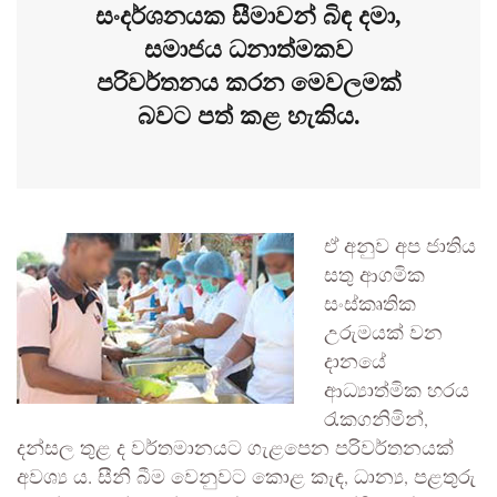
සංදර්ශනයක සීමාවන් බිඳ දමා,
සමාජය ධනාත්මකව
පරිවර්තනය කරන මෙවලමක්
බවට පත් කළ හැකිය.
ඒ අනුව අප ජාතිය
සතු ආගමික
සංස්කෘතික
උරුමයක් වන
දානයේ
ආධ්‍යාත්මික හරය
රැකගනිමින්,
දන්සල තුළ ද වර්තමානයට ගැළපෙන පරිවර්තනයක්
අවශ්‍ය ය. සීනි බීම වෙනුවට කොළ කැඳ, ධාන්‍ය, පළතුරු