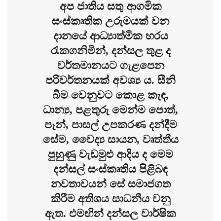
අප ජාතිය සතු ආගමික
සංස්කෘතික උරුමයක් වන
දානයේ ආධ්‍යාත්මික හරය
රැකගනිමින්, දන්සල තුළ ද
වර්තමානයට ගැළපෙන
පරිවර්තනයක් අවශ්‍ය ය. සීනි
බීම වෙනුවට කොළ කැඳ,
ධාන්‍ය, පළතුරු මෙන්ම පොත්,
පෑන්, පාසල් උපකරණ දන්දීම
සේම, වෛද්‍ය සායන, වෘත්තීය
පුහුණු වැඩමුළු ආදිය ද මෙම
දන්සල් සංස්කෘතිය පිළිබඳ
නවතාවයන් සේ සමාජගත
කිරීම අතිශය සාධනීය වනු
ඇත. එමඟින් දන්සල වාර්ෂික