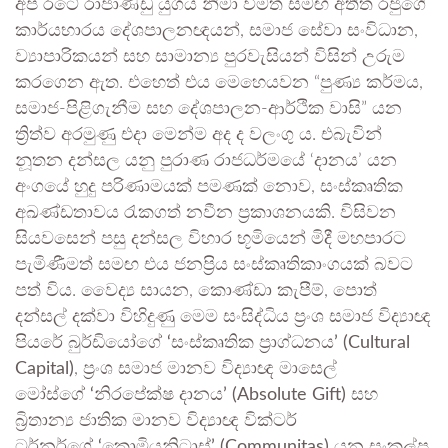
අප රටේ රාජාණ්ඩු යුගය නිමා වීමත් සමඟ අතීත රජුගේ
කාර්යභාරය දේශපාලනඥයන්, සමාජ සේවා සංවිධාන,
ව්‍යාපාරිකයන් සහ සාමාන්‍ය පුරවැසියන් විසින් උරුම
කරගෙන ඇත. එහෙත් එය මෙහෙයවන “පුණ්‍ය කර්මය,
සමාජ-පිළිගැනීම සහ දේශපාලන-ආර්ථික වාසි” යන
ත්‍රිත්ව අරමුණු එදා මෙන්ම අද ද වලංගු ය. එබැවින්
නූතන දන්සල යනු පුරාණ රාජධර්මයේ ‘දානය’ යන
අංගයේ හුදු පරිණාමයක් පමණක් නොව, සංස්කෘතික
අඛණ්ඩතාවය රැකගත් නවීන ප්‍රකාශනයකි. විසිවන
සියවසෙන් පසු දන්සල විහාර භූමියෙන් මිදී මහපාරට
පැමිණීමත් සමඟ එය ජනප්‍රිය සංස්කෘතිකාංගයක් බවට
පත් විය. වෛද්‍ය සායන, කොණ්ඩා කැපීම්, පොත්
දන්සල් දක්වා විහිදුණු මෙම සංසිද්ධිය ප්‍රංශ සමාජ විද්‍යාඥ
පියරේ බුර්ඩියෝගේ
‘සංස්කෘතික ප්‍රාග්ධනය’ (Cultural
Capital)
, ප්‍රංශ සමාජ මානව විද්‍යාඥ මාසෙල්
මෝස්ගේ
‘නිරපේක්ෂ දානය’ (Absolute Gift)
සහ
බ්‍රිතාන්‍ය ජාතික මානව විද්‍යාඥ වික්ටර්
ටර්නර්ගේ
‘කොමියුනිටාස්’ (Communitas)
යන සංකල්ප