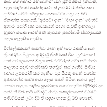
තබා මම ආහාර නොගනිමි” යන ප්‍රතිපත්තිය දක්වාත්,
දළදා මාලිගාව කේන්ද්‍ර කරගත් උඩරට රාජකීය දාන
දක්වාත් මෙම සම්ප්‍රදාය නොකඩවා ගලා ආ බව
ඒකාන්ත සත්‍යයකි. “අස්සටා දාන”, “මහා දාන” මෙන්ම
අනාථ, රෝගී සහ යාචකයන් සඳහා පැවති දානශාලා
නූතන සමාජ ආරක්ෂණ ක්‍රමයක පුරෝගාමී ස්වරූපයක්
ලෙස සැලකිය හැකිය.
විශ්ලේෂකයන් පෙන්වා දෙන අන්දමට රාජකීය දාන
ක්‍රියාවලිය පිටුපස අරමුණු ත්‍රිත්වයක් විය. යුද්ධයෙන්
හෝ අරගලයෙන් බලය ගත් රජවරුන් පවා තම රාජ්‍ය
පාලනය සදාචාරාත්මකව තහවුරු කර ගැනීම පිණිස
දානය උපයෝගී කර ගැනීම, රජු පියකු මෙන් සමස්ත
ප්‍රජාවගේම පෝෂකයා ලෙස පෙනී සිටීම, දානය මුල්
කොට පාලක පාලිත සුසංවාදය ගොඩනැඟීම පිළිබඳව දස
සක්විති වත් නම් බෞද්ධ රාජ්‍ය සංකල්පයෙන් විශිෂ්ට
පණිවිඩයක් ලබා දීම ඒ සඳහා පාදක වූ බව පෙනේ.