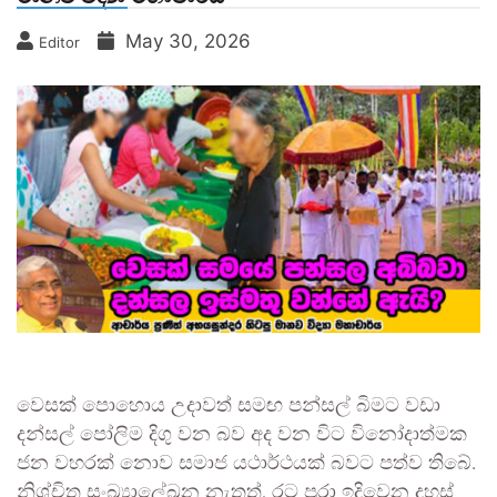
May 30, 2026
Editor
වෙසක් පොහොය උදාවත් සමඟ පන්සල් බිමට වඩා
දන්සල් පෝලිම දිගු වන බව අද වන විට විනෝදාත්මක
ජන වහරක් නොව සමාජ යථාර්ථයක් බවට පත්ව තිබේ.
නිශ්චිත සංඛ්‍යාලේඛන නැතත්, රට පුරා ඉදිවෙන දහස්