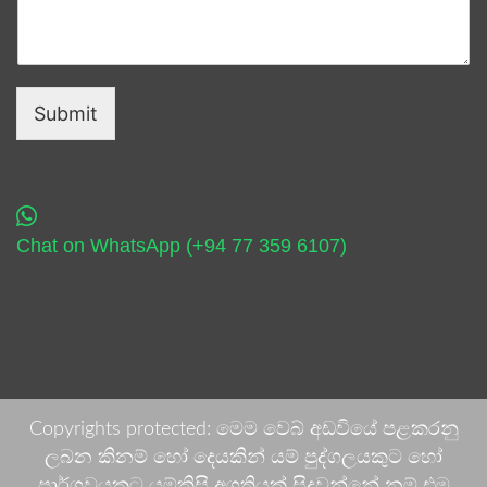
Submit
Chat on WhatsApp (+94 77 359 6107)
Copyrights protected: මෙම වෙබ් අඩවියේ පළකරනු
ලබන කිනම් හෝ දෙයකින් යම් පුද්ගලයකුට හෝ
පාර්ශවයකට යම්කිසි අගතියක් සිදුවන්නේ නම් එම