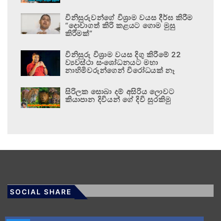
විනිසුරුවන්ගේ විශ්‍රාම වයස දීර්ඝ කිරීම
“දොවාගත් කිරි කළයට ගොම මුසු
කිරීමක්”
විනිසුරු විශ්‍රාම වයස දිගු කිරීමේ 22
ව්‍යවස්ථා සංශෝධනයට මහා
නාහිමිවරුන්ගෙන් විරෝධයක් නෑ
සිරිලක සොබා දම් අසිරිය ලොවට
කියාපාන දිවියන් ගේ දිවි සුරකිමු
SOCIAL SHARE