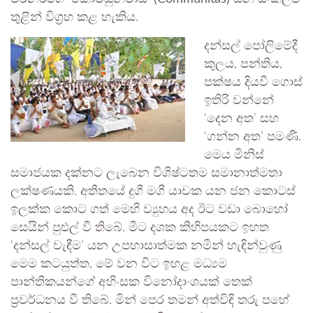
තුළින් විග්‍රහ කළ හැකිය.
දන්සල් පෝලිමේදී
කුලය, පන්තිය,
පක්ෂය දියවී ගොස්
ඉතිරි වන්නේ
‘දෙන අත’ සහ
‘ගන්න අත’ පමණි.
මෙය මිනිස්
සමාජයක දක්නට ලැබෙන විශිෂ්ටතම සමානාත්මතා
ලක්ෂණයකි. අතීතයේ දුගී මගී යාචක යන ජන කොටස්
ඉලක්ක කොට ගත් මෙහි ව්‍යුහය අද ඊට වඩා බොහෝ
සෙයින් පුළුල් වී තිබේ. මීට දශක කිහිපයකට ඉහත
‘දන්සල් වැඳීම’ යන උපහාසාත්මක නමින් හැඳින්වුණු
මෙම කටයුත්ත, මේ වන විට ඉහළ මධ්‍යම
පාන්තිකයන්ගේ අහිංසක විනෝදාංශයක් තෙක්
ප්‍රවර්ධනය වී තිබේ. මින් පෙර තමන් අත්විඳි තරු පහේ