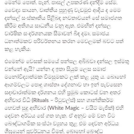
මෙන්ම පොත්, පෑන්, පාසල් උපකරණ දන්දීම සේම,
වෛද්‍ය සායන, වෘත්තීය පුහුණු වැඩමුළු ආදිය ද මෙම
දන්සල් සංස්කෘතිය පිළිබඳ නවතාවයන් සේ සමාජගත
කිරීම අතිශය සාධනීය වනු ඇත. එමඟින් දන්සල
වාර්ෂික සංදර්ශනයක සීමාවන් බිඳ දමා, සමාජය
ධනාත්මකව පරිවර්තනය කරන මෙවලමක් බවට පත්
කළ හැකිය.
එමෙන්ම වෙසක් සමයේ පන්සල අබිබවා දන්සල ඉස්මතු
වන්නේ ඇයි? යන්න ද ඉතා සියුම් ලෙස සමාජ
මනෝවිද්‍යාත්මක විමසුමකට ලක් කළ යුතු ය. බොහෝ
ආගම්වලට පොදු ශාස්තෘ දේශනාව හා ඉන් පැවසෙන
සදාචාරාත්මක දර්ශනය එහි ප්‍රමුඛ කොටස් වන අතර
අභිචාර විධි
(Rituals – රිටුවල්ස්)
සහ ශාන්තිකර්ම
හෙවත් සුදු අභිචාර
(White Magic – වයිට් මැජික්)
එහි
දෙවන අර්ධය සේ ගත හැක. ඒ අනුව මේ වන විට
බෞද්ධාගමික සංස්ථා ව්‍යුහය තුළ එම දෙවන අර්ධය
ශීඝ්‍රයෙන් ප්‍රවර්ධනය වීමත්, බොහෝ බෞද්ධ