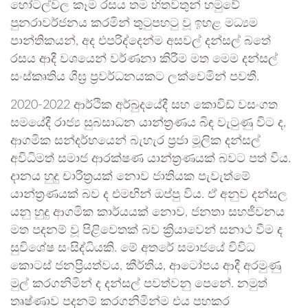
හෝටල්වල කෑම රසය තම හිතවතුන් හමුවේ
පුනරාවර්ජනය කරමින් තුටුපහටු වූ ඉහළ මධ්‍යම
පාන්තිකයන්, අද එපරිද්දෙන්ම අසවල් දන්සල් බතේ
රසය ආදී වශයෙන් වර්ණනා කිරීම මත මෙම දන්සල්
සංස්කෘතිය ශීඝ්‍ර ප්‍රවර්ධනයකට ලක්වෙමින් පවතී.
2020-2022 ආර්ථික අර්බුදයේදී සහ කොවිඩ් වසංගත
සමයේදී රාජ්‍ය සුබසාධන යාන්ත්‍රණය බිඳ වැටුණු විට ද,
ආගමික සන්දර්භයෙන් බැහැර ප්‍රජා මූලික දන්සල්
අවිධිමත් සමාජ ආරක්ෂණ යාන්ත්‍රණයක් බවට පත් විය.
දානය හුදු චාරිත්‍රයක් නොව ජාතියක පැවැත්මේ
යාන්ත්‍රණයක් බව ද එමඟින් ඔප්පු විය. ඒ අනුව දන්සල
යනු හුදු ආගමික කාර්යයක් නොව, ජනතා සහජීවනය
මත පදනම් වූ පිළිවෙතක් බව ක්‍රියාවෙන් සනාථ වීම ද
සුවිශේෂ සංසිද්ධියකි. මේ අතරේ සමාජයේ විවිධ
කොටස් ජනප්‍රියත්වය, කීර්තිය, ආටෝපය ආදී අරමුණු
මුල් කරගනිමින් ද දන්සල් පවත්වනු පෙනේ. නමුත්
තෘෂ්ණාව පදනම් කරගනිමින්ම එය පහකර