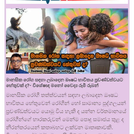
මානසික රෝග සඳහා ලබාදෙන ඖෂධ භාවිතය ප්‍රචණ්ඩත්වයට
හේතුවක් ද?- විශේෂඥ මනෝ වෛද්‍ය රූමි රූබන්
මානසික රෝගී තත්ත්වයන් සඳහා ලබාදෙන ඖෂධ
භාවිතය හේතුවෙන් රෝගීන් හෝ සාමාන්‍ය පුද්ගලයන්
ප්‍රචණ්ඩත්වයට යොමු විය හැකි ද යන්න වර්තමානයේ
රෝගීන්ගේ භාරකරුවන් මෙන්ම පොදු සමාජය තුළ ද
නිරන්තරයෙන් කතාබහට ලක්වන මාතෘකාවකි.