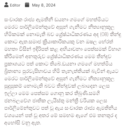
May 8, 2024
Editor
සංචාරක රාජ්‍ය ඇමතිනී ඩයනා ගමගේ මහත්මියට
මෙරට පාර්ලිමේන්තුවේ අසුන් ගැනීමට නීත්‍යානුකූල
හිමිකමක් නොමැති බව ශ්‍රේෂ්ඨාධිකරණය අද (08) තීන්දු
කොට ඇත.සමාජ ක්‍රියාකාරිකයකු වන ඔෂල හේරත්
මහතා විසින් ඉදිරිපත් කළ අභියාචනා පෙත්සමක් විභාග
කිරීමෙන් අනතුරුව ශ්‍රේෂ්ඨාධිකරණය මෙම තීන්දුව
ප්‍රකාශයට පත් කොට තිබේ.ඩයනා ගමගේ මහත්මිය
බ්‍රිතාන්‍ය පුරවැසිභාවය හිමි තැනැත්තියක් බැවින් ඇයට
මෙරට පාර්ලිමේන්තුවේ අසුන් ගැනීමට නීත්‍යානුකූල
සුදුසුකම් නොමැති බවට තීන්දුවක් ලබාදෙන ලෙස
ඉල්ලා මෙම පෙත්සම ගොනු කර තිබුණි.සමගි
ජනබලවේග ජාතික ලැයිස්තු මන්ත්‍රී වරියක ලෙස
පාර්ලිමේන්තුවට පත් වූ ඇය සංචාරක රාජ්‍ය ඇමතිනිය
වශයෙන් පත් වූ අතර මේ සමඟම ඇගේ එම තනතුර ද
අහෝසි වනු ඇත.