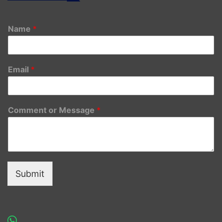
Name
*
Email
*
Comment or Message
*
Submit