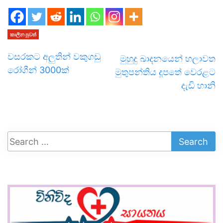
කාලීන පුවත්
වසරකට අලුතින් වකුගඩු
මුහුදු ඛාදනයෙන් හලාවත
රෝගීන් 3000ක්
මුතුපන්තිය දූපතේ වෙරළට
දැඩි හානි