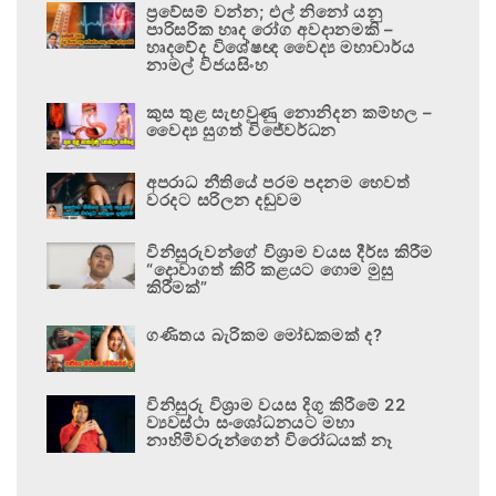
ප්‍රවේසම් වන්න; එල් නිනෝ යනු
පාරිසරික හෘද රෝග අවදානමකි –
හෘදවේද විශේෂඥ වෛද්‍ය මහාචාර්ය
නාමල් විජයසිංහ
කුස තුළ සැඟවුණු නොනිදන කම්හල –
වෛද්‍ය සුගත් විජේවර්ධන
අපරාධ නීතියේ පරම පදනම හෙවත්
වරදට සරිලන දඬුවම
විනිසුරුවන්ගේ විශ්‍රාම වයස දීර්ඝ කිරීම
“දොවාගත් කිරි කළයට ගොම මුසු
කිරීමක්”
ගණිතය බැරිකම මෝඩකමක් ද?
විනිසුරු විශ්‍රාම වයස දිගු කිරීමේ 22
ව්‍යවස්ථා සංශෝධනයට මහා
නාහිමිවරුන්ගෙන් විරෝධයක් නෑ