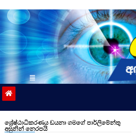
Skip
to
content
vinivida.lk
ශ්‍රේෂ්ඨාධිකරණය ඩයනා ගමගේ පාර්ලිමේන්තු
අසුනින් නෙරපයි