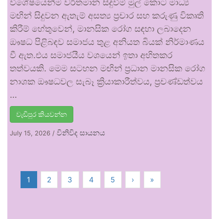
විශේෂයෙන්ම වර්තමාන සිදුවීම් මුල් කොට මාධ්‍ය
මඟින් සිදුවන ඇතැම් අසත්‍ය ප්‍රචාර සහ කරුණු විකෘති
කිරීම් හේතුවෙන්, මානසික රෝග සඳහා ලබාදෙන
ඖෂධ පිළිබඳව සමාජය තුළ අනියත බියක් නිර්මාණය
වී ඇත.එය සමාජයීය වශයෙන් ඉතා අහිතකර
තත්වයකි. මෙම සටහන මඟින් ප්‍රධාන මානසික රෝග
නාශක ඖෂධවල සැබෑ ක්‍රියාකාරීත්වය, ප්‍රචණ්ඩත්වය
…
වැඩිපුර කියවන්න
විනිවිද සායනය
July 15, 2026
/
1
2
3
4
5
›
»