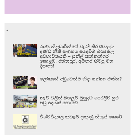
.
රාජ්‍ය නිලධාරීන්ගේ වැරදි තීරණවලට
දණ්ඩ නීති සංග්‍රහය යෙදවීම බරපතල
අවභාවිතයකි – සුනිල් කන්නන්ගර
කොළඹ, රත්නපුර, අම්පාර හිටපු මහ
දිසාපති
ලෝකයේ අඩුවෙන්ම නිදා ගන්නා ජාතිය?
නැව් වලින් බහලුම් මුහුදට පෙරලීම සුළු
පටු දෙයක් නොවේ
විශ්වවිද්‍යාල කඩඉම් ලකුණු නිකුත් කෙරේ