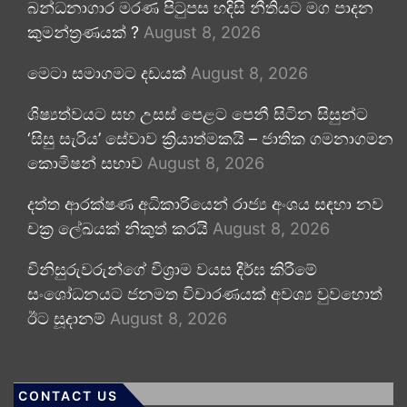
බන්ධනාගාර මරණ පිටුපස හදිසි නීතියට මග පාදන
කුමන්ත්‍රණයක් ?
August 8, 2026
මෙටා සමාගමට දඩයක්
August 8, 2026
ශිෂ්‍යත්වයට සහ උසස් පෙළට පෙනී සිටින සිසුන්ට
‘සිසු සැරිය’ සේවාව ක්‍රියාත්මකයි – ජාතික ගමනාගමන
කොමිෂන් සභාව
August 8, 2026
දත්ත ආරක්ෂණ අධිකාරියෙන් රාජ්‍ය අංශය සඳහා නව
චක්‍ර ලේඛයක් නිකුත් කරයි
August 8, 2026
විනිසුරුවරුන්ගේ විශ්‍රාම වයස දීර්ඝ කිරීමේ
සංශෝධනයට ජනමත විචාරණයක් අවශ්‍ය වුවහොත්
ඊට සූදානම්
August 8, 2026
CONTACT US